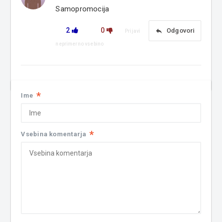
Samopromocija
2
0
reply
Odgovori
Prijavi
neprimerno vsebino
*
Ime
*
Vsebina komentarja