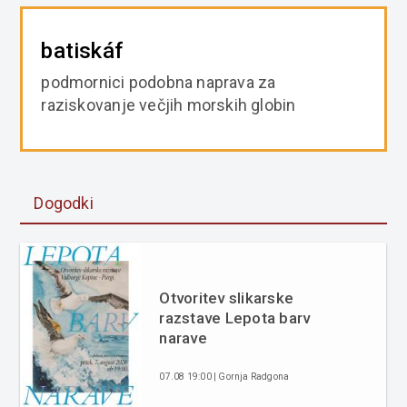
batiskáf
podmornici podobna naprava za
raziskovanje večjih morskih globin
Dogodki
Otvoritev slikarske
razstave Lepota barv
narave
07.08 19:00 | Gornja Radgona