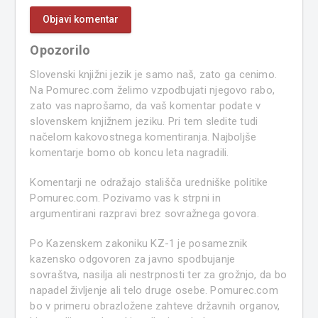
Opozorilo
Slovenski knjižni jezik je samo naš, zato ga cenimo.
Na Pomurec.com želimo vzpodbujati njegovo rabo,
zato vas naprošamo, da vaš komentar podate v
slovenskem knjižnem jeziku. Pri tem sledite tudi
načelom kakovostnega komentiranja. Najboljše
komentarje bomo ob koncu leta nagradili.
Komentarji ne odražajo stališča uredniške politike
Pomurec.com. Pozivamo vas k strpni in
argumentirani razpravi brez sovražnega govora.
Po Kazenskem zakoniku KZ-1 je posameznik
kazensko odgovoren za javno spodbujanje
sovraštva, nasilja ali nestrpnosti ter za grožnjo, da bo
napadel življenje ali telo druge osebe. Pomurec.com
bo v primeru obrazložene zahteve državnih organov,