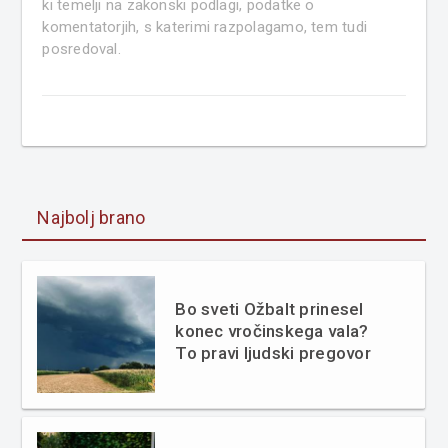
ki temelji na zakonski podlagi, podatke o
komentatorjih, s katerimi razpolagamo, tem tudi
posredoval.
Najbolj brano
Bo sveti Ožbalt prinesel
konec vročinskega vala?
To pravi ljudski pregovor