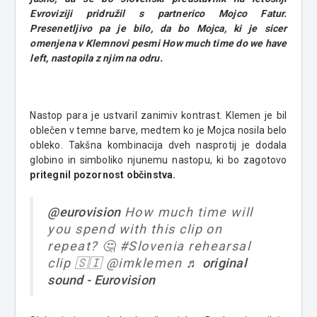
Evroviziji pridružil s partnerico Mojco Fatur.
Presenetljivo pa je bilo, da bo Mojca, ki je sicer
omenjena v Klemnovi pesmi How much time do we have
left, nastopila z njim na odru.
Nastop para je ustvaril zanimiv kontrast. Klemen je bil
oblečen v temne barve, medtem ko je Mojca nosila belo
obleko. Takšna kombinacija dveh nasprotij je dodala
globino in simboliko njunemu nastopu, ki bo zagotovo
pritegnil pozornost občinstva.
@eurovision
How much time will
you spend with this clip on
repeat? 🤔 #Slovenia rehearsal
clip 🇸🇮 @imklemen
♬ original
sound - Eurovision