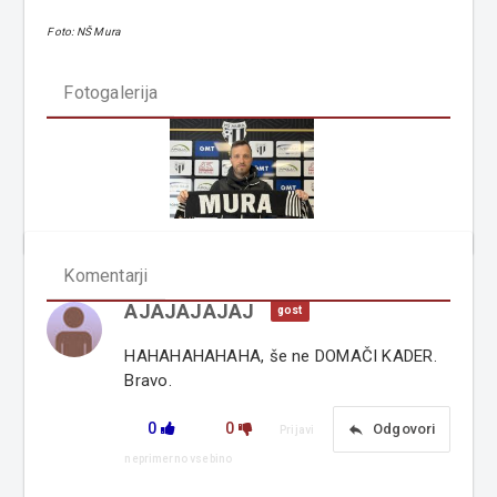
Foto: NŠ Mura
Fotogalerija
Komentarji
AJAJAJAJAJ
gost
HAHAHAHAHAHA, še ne DOMAČI KADER.
Bravo.
0
0
reply
Odgovori
Prijavi
neprimerno vsebino