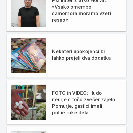
Psihiater Zlatko Horvat:
»Vsako omembo
samomora moramo vzeti
resno«
Nekateri upokojenci bi
lahko prejeli dva dodatka
FOTO in VIDEO: Hudo
neurje s točo zvečer zajelo
Pomurje, gasilci imeli
polne roke dela