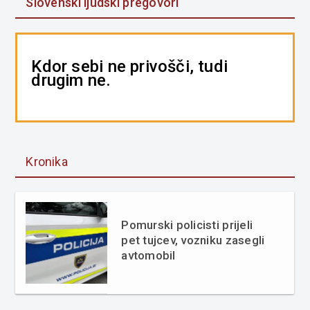
Slovenski ljudski pregovori
Kdor sebi ne privošči, tudi
drugim ne.
Kronika
Pomurski policisti prijeli
pet tujcev, vozniku zasegli
avtomobil