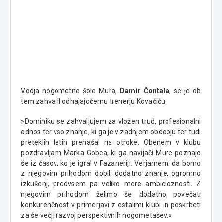
Vodja nogometne šole Mura,
Damir Čontala
, se je ob
tem zahvalil odhajajočemu trenerju Kovačiču:
»Dominiku se zahvaljujem za vložen trud, profesionalni
odnos ter vso znanje, ki ga je v zadnjem obdobju ter tudi
preteklih letih prenašal na otroke. Obenem v klubu
pozdravljam Marka Gobca, ki ga navijači Mure poznajo
še iz časov, ko je igral v Fazaneriji. Verjamem, da bomo
z njegovim prihodom dobili dodatno znanje, ogromno
izkušenj, predvsem pa veliko mere ambicioznosti. Z
njegovim prihodom želimo še dodatno povečati
konkurenčnost v primerjavi z ostalimi klubi in poskrbeti
za še večji razvoj perspektivnih nogometašev.«