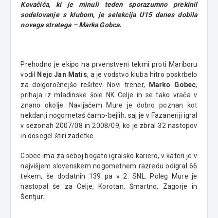
Kovačiča, ki je minuli teden sporazumno prekinil
sodelovanje s klubom, je selekcija U15 danes dobila
novega stratega – Marka Gobca.
Prehodno je ekipo na prvenstveni tekmi proti Mariboru
vodil
Nejc Jan Matis
, a je vodstvo kluba hitro poskrbelo
za dolgoročnejšo rešitev. Novi trener,
Marko Gobec
,
prihaja iz mladinske šole NK Celje in se tako vrača v
znano okolje. Navijačem Mure je dobro poznan kot
nekdanji nogometaš čarno-bejlih, saj je v Fazaneriji igral
v sezonah 2007/08 in 2008/09, ko je zbral 32 nastopov
in dosegel štiri zadetke.
Gobec ima za seboj bogato igralsko kariero, v kateri je v
najvišjem slovenskem nogometnem razredu odigral 66
tekem, še dodatnih 139 pa v 2. SNL. Poleg Mure je
nastopal še za Celje, Korotan, Šmartno, Zagorje in
Šentjur.