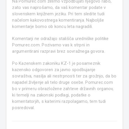
Na Pomurec.com želimo vzpodbujati njegovo rabo,
zato vas naprošamo, da vaš komentar podate v
slovenskem knjižnem jeziku. Pri tem sledite tudi
načelom kakovostnega komentiranja. Najboljše
komentarje bomo ob koncu leta nagradili.
Komentarji ne odražajo stališča uredniške politike
Pomurec.com. Pozivamo vas k strpni in
argumentirani razpravi brez sovražnega govora.
Po Kazenskem zakoniku KZ-1 je posameznik
kazensko odgovoren za javno spodbujanje
sovraštva, nasilja ali nestrpnosti ter za grožnjo, da bo
napadel življenje ali telo druge osebe. Pomurec.com
bo v primeru obrazložene zahteve državnih organov,
ki temelji na zakonski podlagi, podatke o
komentatorjih, s katerimi razpolagamo, tem tudi
posredoval.