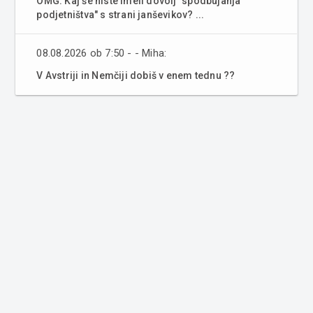
OMG. Kaj še niste imeli dovolj "spodbujanja
podjetništva" s strani janševikov? ...
08.08.2026 ob 7:50 - - Miha:
V Avstriji in Nemčiji dobiš v enem tednu ??