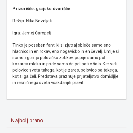
Prizorišče: grajsko dvorišče
Režija: Nika Bezeljak
Igra: Jernej Čampelj
Tinko je poseben fant, ki si zjutraj obleče samo eno
hlačnico in en rokav, eno nogavičko in en čevelj. Umije si
samo zgornjo polovičko zobkov, popije samo pol
kozarca mleka in pride samo do pol poti v šolo. Ker vidi
polovico sveta takega, kot je zares, polovico pa takega,
kot si ga želi. Predstava praznuje prijateljstvo domišljije
in resničnega sveta vsakdanjih pravil.
Najbolj brano