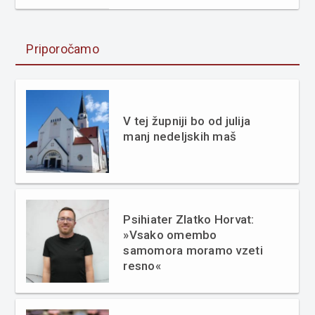
Priporočamo
V tej župniji bo od julija
manj nedeljskih maš
Psihiater Zlatko Horvat:
»Vsako omembo
samomora moramo vzeti
resno«