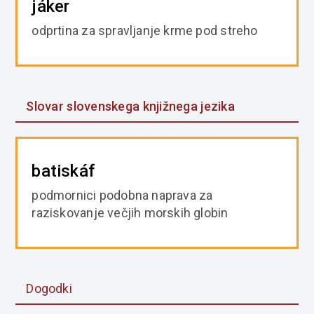
jáker
odprtina za spravljanje krme pod streho
Slovar slovenskega knjižnega jezika
batiskáf
podmornici podobna naprava za
raziskovanje večjih morskih globin
Dogodki