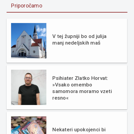
Priporočamo
V tej župniji bo od julija
manj nedeljskih maš
Psihiater Zlatko Horvat:
»Vsako omembo
samomora moramo vzeti
resno«
Nekateri upokojenci bi