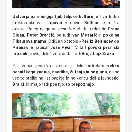
Ustvarjalna energija ljubiteljske kulture
je živa tudi v
prekmurski vasi
Lipovci
v občini
Beltinci
, kjer živi
pesnik. Poleg njega so pesniške zbirke izdali še
Franc
Cigan, Peter Brenčič
, pa tudi
Ivan Mesarič
in
pokojna
Tibautova mama
. Odličen potopis
»Peš iz Beltincev do
Pirana«
je napisal
Jože Pivar
. V ta
lipovski pesniški
mozaik
je svoj delež zdaj dodal tudi
Alojz Lujz Sraka
.
Za izdajo pesniške zbirke je bilo potrebno
veliko
pesniškega znanja, navdiha, čutenja in poguma
, da se
vse to prelije na list papirja in na koncu deli z javnostjo.
Bralci
, ki imajo radi poezijo,
to prepoznajo
.