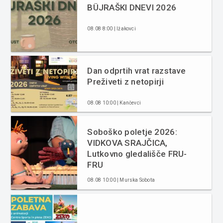
BÜJRAŠKI DNEVI 2026
08.08 8:00 | Ižakovci
Dan odprtih vrat razstave
Preživeti z netopirji
08.08 10:00 | Kančevci
Soboško poletje 2026:
VIDKOVA SRAJČICA,
Lutkovno gledališče FRU-
FRU
08.08 10:00 | Murska Sobota