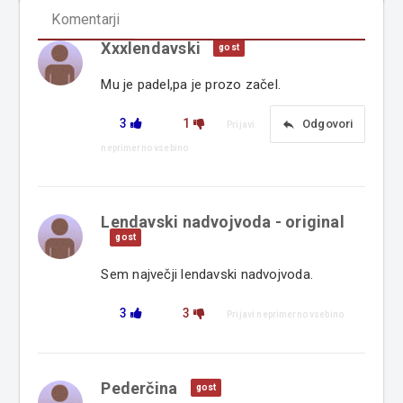
Komentarji
Xxxlendavski
gost
Mu je padel,pa je prozo začel.
3
1
reply
Odgovori
Prijavi
neprimerno vsebino
Lendavski nadvojvoda - original
gost
Sem največji lendavski nadvojvoda.
3
3
Prijavi neprimerno vsebino
Pederčina
gost