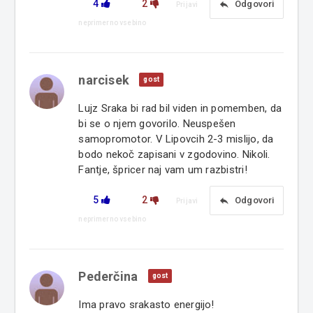
4
2
reply
Odgovori
Prijavi
neprimerno vsebino
narcisek
gost
Lujz Sraka bi rad bil viden in pomemben, da
bi se o njem govorilo. Neuspešen
samopromotor. V Lipovcih 2-3 mislijo, da
bodo nekoč zapisani v zgodovino. Nikoli.
Fantje, špricer naj vam um razbistri!
5
2
reply
Odgovori
Prijavi
neprimerno vsebino
Pederčina
gost
Ima pravo srakasto energijo!