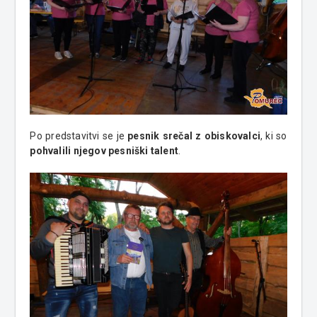
Po predstavitvi se je
pesnik srečal z obiskovalci
, ki so
pohvalili njegov pesniški talent
.