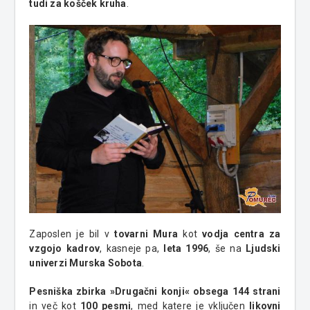
tudi za košček kruha
.
Zaposlen je bil v
tovarni Mura
kot
vodja centra za
vzgojo kadrov
, kasneje pa,
leta 1996
, še na
Ljudski
univerzi Murska Sobota
.
Pesniška zbirka »Drugačni konji« obsega 144 strani
in več kot
100 pesmi
, med katere je vključen
likovni