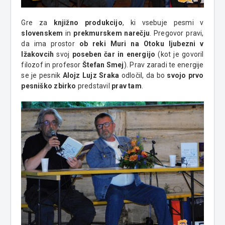
Gre za
knjižno produkcijo
, ki vsebuje pesmi v
slovenskem
in
prekmurskem narečju
. Pregovor pravi,
da ima prostor
ob reki Muri na Otoku ljubezni v
Ižakovcih
svoj
poseben čar in energijo
(kot je govoril
filozof in profesor
Štefan Smej
). Prav zaradi te energije
se je pesnik
Alojz Lujz Sraka
odločil, da bo
svojo prvo
pesniško zbirko
predstavil
prav tam
.