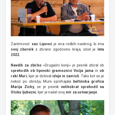
Zanimivost:
vas Lipovci
je ena redkih naokrog, ki ima
svoj zbornik
z zbrano zgodovino kraja, izšel je
leta
2022
.
Navdih za zbirko
»Drugačni konji« je pesnik zbiral ob
sprehodih ob lipovski gramoznici Vučja jama
in
ob
reki Muri
, kjer je dobival
ideje in zamisli
. Tako kot se je
nekoč po obrežju Mure sprehajala
beltinska grofica
Marija Zichy
, se je pesnik
velikokrat sprehodil na
Otoku ljubezni
, kjer je našel svoj
mir za ustvarjanje
.