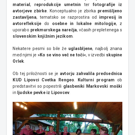
material
,
reprodukcije umetnin
ter
fotografije iz
avtorjeve zbirke
. Konceptualno je zbirka
premišljeno
zastavljena
, tematsko se razprostira od
impresij in
avtorefleksije
do
osebne in lokalne mitologije
, z
uporabo
prekmurskega narečja
, včasih prepletenega s
slovenskim knjižnim jezikom
.
Nekatere pesmi so bile že
uglasbljene
, najbolj znana
med njimi je
»Ko se vino več ne toči«
, v izvedbi
skupine
Orlek
.
Ob tej priložnosti se je
avtorju zahvalila predsednica
KUD Lipovci Cvetka Rengeo
.
Kulturni program
ob
predstavitvi so popestrili
glasbeniki Markovski moški
in
ljudske pevke iz Lipovcev
.