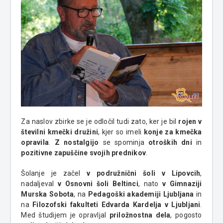
Za naslov zbirke se je odločil tudi zato, ker je bil
rojen v
številni kmečki družini
, kjer so imeli
konje za kmečka
opravila
.
Z nostalgijo
se spominja
otroških dni
in
pozitivne zapuščine svojih prednikov
.
Šolanje je začel
v podružnični šoli v Lipovcih
,
nadaljeval
v Osnovni šoli Beltinci
, nato
v Gimnaziji
Murska Sobota
, na
Pedagoški akademiji Ljubljana
in
na
Filozofski fakulteti Edvarda Kardelja v Ljubljani
.
Med študijem je opravljal
priložnostna dela
, pogosto