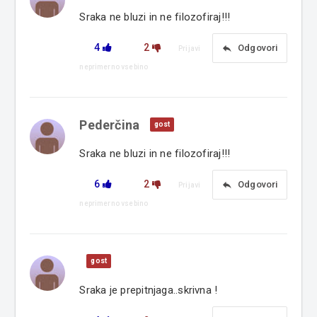
Sraka ne bluzi in ne filozofiraj!!!
4
2
reply
Odgovori
Prijavi
neprimerno vsebino
Pederčina
gost
Sraka ne bluzi in ne filozofiraj!!!
6
2
reply
Odgovori
Prijavi
neprimerno vsebino
gost
Sraka je prepitnjaga..skrivna !