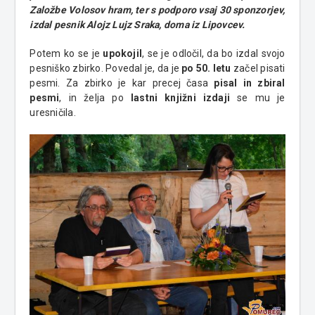
Založbe Volosov hram, ter s podporo vsaj 30 sponzorjev,
izdal pesnik Alojz Lujz Sraka, doma iz Lipovcev.
Potem ko se je
upokojil
, se je odločil, da bo izdal svojo
pesniško zbirko. Povedal je, da je
po 50. letu
začel pisati
pesmi. Za zbirko je kar precej časa
pisal in zbiral
pesmi
, in želja po
lastni knjižni izdaji
se mu je
uresničila.