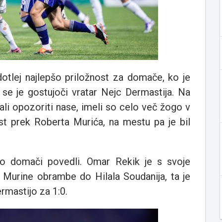
 dotlej najlepšo priložnost za domače, ko je
 se je gostujoči vratar Nejc Dermastija. Na
nali opozoriti nase, imeli so celo več žogo v
ost prek Roberta Murića, na mestu pa je bil
o domači povedli. Omar Rekik je s svoje
 Murine obrambe do Hilala Soudanija, ta je
ermastijo za 1:0.