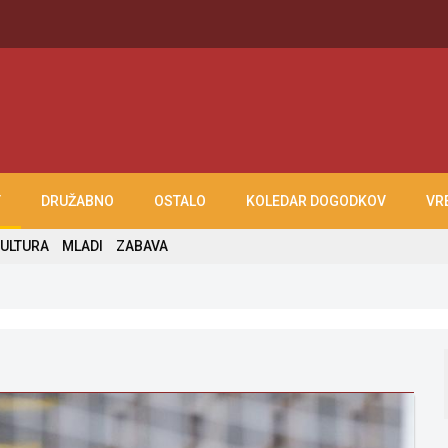
T
DRUŽABNO
OSTALO
KOLEDAR DOGODKOV
VR
ULTURA
MLADI
ZABAVA