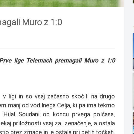
gali Muro z 1:0
Prve lige Telemach premagali Muro z 1:0
 v ligi in so vsaj začasno skočili na drugo
dem manj od vodilnega Celja, ki pa ima tekmo
 Hilal Soudani ob koncu prvega polčasa,
aj priložnosti vsaj za izenačenje, a ostala
stjo brez zmage in je ostala pri petih točkah.