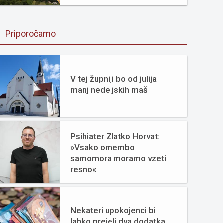
Priporočamo
V tej župniji bo od julija
manj nedeljskih maš
Psihiater Zlatko Horvat:
»Vsako omembo
samomora moramo vzeti
resno«
Nekateri upokojenci bi
lahko prejeli dva dodatka