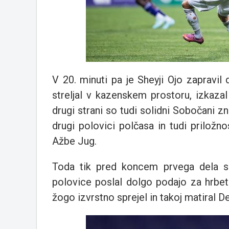
V 20. minuti pa je Sheyji Ojo zapravil
streljal v kazenskem prostoru, izkazal
drugi strani so tudi solidni Sobočani z
drugi polovici polčasa in tudi priložn
Ažbe Jug.
Toda tik pred koncem prvega dela s
polovice poslal dolgo podajo za hrbet
žogo izvrstno sprejel in takoj matiral D