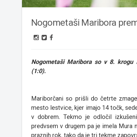
Nogometaši Maribora prema
Nogometaši Maribora so v 8. krogu 
(1:0).
Mariborčani so prišli do četrte zmage
mesto lestvice, kjer imajo 14 točk, se
v dobrem. Tekmo je odločil izkušeni
predvsem v drugem pa je imela Mura nek
praznih rok, tako da je tri tekme zapovr