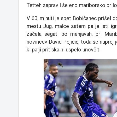
Tetteh zapravil še eno mariborsko prilo
V 60. minuti je spet Bobičanec prišel do
mestu Jug, malce zatem pa je isti igr
začela segati po menjavah, pri Marib
novincev David Pejičić, toda še naprej 
ki pa ji pritiska ni uspelo unovčiti.