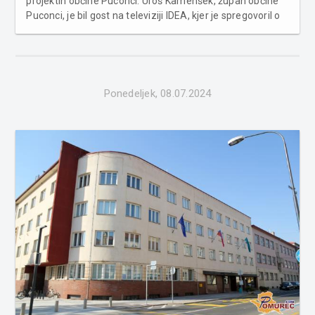
projektih občine Puconci. Uroš Kamenšek, župan občine
Puconci, je bil gost na televiziji IDEA, kjer je spregovoril o
načrtih občine. Kamenšek omeni, da v prvi polovici leta še
izvajajo grehe iz preteklega leta, da pa že nač...
Ponedeljek, 08.07.2024