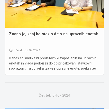
Znano je, kdaj bo steklo delo na upravnih enotah
access_time
Petek, 05.07.2024
Danes so sindikalni predstavniki zaposlenih na upravnih
enotah in vlada podpisali dolgo pričakovani stavkovni
sporazum. Ta bo veljal za vse upravne enote, prekinitev
stavke pa je predvidena za ponedeljek. Vlada se je na
današnji dopisni seji seznanila z vsebino stavkovnega
sporazuma in poobl...
Četrtek, 04.07.2024