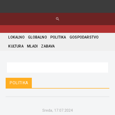
search
LOKALNO
GLOBALNO
POLITIKA
GOSPODARSTVO
KULTURA
MLADI
ZABAVA
POLITIKA
Sreda, 17.07.2024