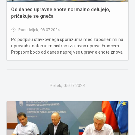
Od danes upravne enote normalno delujejo,
pričakuje se gneča
access_time
Ponedeljek, 08.07.2024
Po podpisu stavkovnega sporazuma med zaposlenimi na
upravnih enotah in ministrom za javno upravo Francem
Propsom bodo od danes naprej vse upravne enote znova
nemoteno delovale. Stavko, ki se je začela 13. marca, so
zaposleni prekinili po podpisu sporazuma v petek.
Sporazum so na sindikalni st...
Petek, 05.07.2024