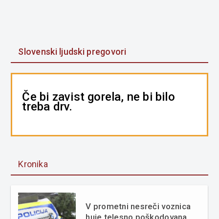
Slovenski ljudski pregovori
Če bi zavist gorela, ne bi bilo
treba drv.
Kronika
V prometni nesreči voznica
huje telesno poškodovana,