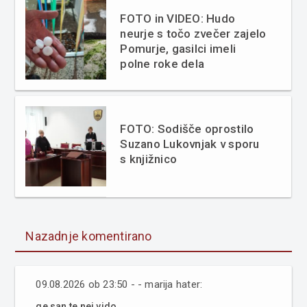
FOTO in VIDEO: Hudo
neurje s točo zvečer zajelo
Pomurje, gasilci imeli
polne roke dela
FOTO: Sodišče oprostilo
Suzano Lukovnjak v sporu
s knjižnico
Nazadnje komentirano
09.08.2026 ob 23:50 - - marija hater:
ge san te nej vido