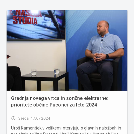
Gradnja novega vrtca in sončne elektrarne:
prioritete občine Puconci za leto 2024
access_time
Sreda, 17.07.2024
Uroš Kamenšek v velikem intervjuju o glavnih naložbah in