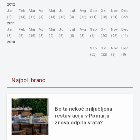
2012
Jan
Feb
Mar
Apr
Maj
Jun
Jul
Avg
Sep
Okt
Nov
Dec
(6)
(14)
(11)
(4)
(14)
(12)
(4)
(12)
(11)
(28)
(31)
(22)
2011
Jan
Feb
Mar
Apr
Maj
Jun
Jul
Avg
Sep
Okt
Nov
Dec
(8)
(5)
(16)
(3)
(9)
(5)
(5)
(3)
(6)
(20)
(25)
(11)
2010
Sep
Okt
Nov
Dec
(25)
(22)
(9)
(8)
Najbolj brano
Bo ta nekoč priljubljena
restavracija v Pomurju
znova odprla vrata?