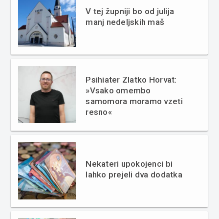
V tej župniji bo od julija
manj nedeljskih maš
Psihiater Zlatko Horvat:
»Vsako omembo
samomora moramo vzeti
resno«
Nekateri upokojenci bi
lahko prejeli dva dodatka