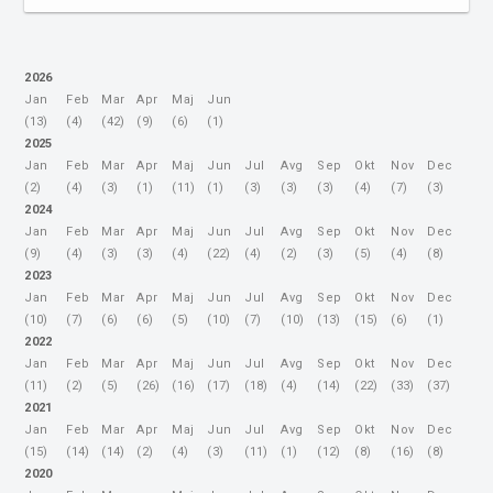
Arčona med drugim razbremenil najbolj obremenjene
upravne enote, med drugim namreč odpravlja krajevno
pristojnost pri izdajanju biva...
2026
Jan
Feb
Mar
Apr
Maj
Jun
(13)
(4)
(42)
(9)
(6)
(1)
2025
Jan
Feb
Mar
Apr
Maj
Jun
Jul
Avg
Sep
Okt
Nov
Dec
(2)
(4)
(3)
(1)
(11)
(1)
(3)
(3)
(3)
(4)
(7)
(3)
2024
Jan
Feb
Mar
Apr
Maj
Jun
Jul
Avg
Sep
Okt
Nov
Dec
(9)
(4)
(3)
(3)
(4)
(22)
(4)
(2)
(3)
(5)
(4)
(8)
2023
Jan
Feb
Mar
Apr
Maj
Jun
Jul
Avg
Sep
Okt
Nov
Dec
(10)
(7)
(6)
(6)
(5)
(10)
(7)
(10)
(13)
(15)
(6)
(1)
2022
Jan
Feb
Mar
Apr
Maj
Jun
Jul
Avg
Sep
Okt
Nov
Dec
(11)
(2)
(5)
(26)
(16)
(17)
(18)
(4)
(14)
(22)
(33)
(37)
2021
Jan
Feb
Mar
Apr
Maj
Jun
Jul
Avg
Sep
Okt
Nov
Dec
(15)
(14)
(14)
(2)
(4)
(3)
(11)
(1)
(12)
(8)
(16)
(8)
2020