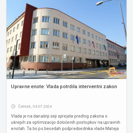
Upravne enote: Vlada potrdila interventni zakon
access_time
Četrtek, 04.07.2024
Vlada je na današnji seji sprejela predlog zakona o
ukrepih za optimizacijo določenih postopkov na upravnih
enotah. Ta bo po besedah podpredsednika vlade Mateja