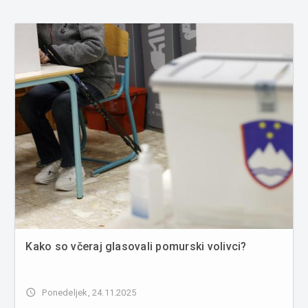
Kako so včeraj glasovali pomurski volivci?
access_time
Ponedeljek, 24.11.2025