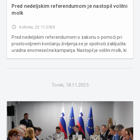
Pred nedeljskim referendumom je nastopil volilni
molk
access_time
Sobota, 22.11.2025
Pred nedeljskim referendumom o zakonu o pomoči pri
prostovoljnem končanju življenja se je opolnoči zaključila
uradna enomesečna kampanja. Nastopil je volilni molk, ki
bo trajal do zaprtja volišč v nedeljo ob 19. uri. V tem času
je prepovedano kakršnokoli nagovarjanje volivcev. V čas...
Torek, 18.11.2025