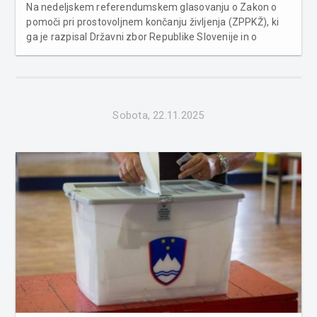
Na nedeljskem referendumskem glasovanju o Zakon o
pomoči pri prostovoljnem končanju življenja (ZPPKŽ), ki
ga je razpisal Državni zbor Republike Slovenije in o
katerem je odločalo več kot 1,69 milijona volilnih
upravičencev v Sloveniji. V regiji Pomurje, je bil izid jasen
– pri prešt...
Sobota, 22.11.2025