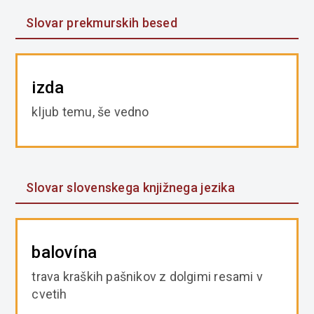
Slovar prekmurskih besed
izda
kljub temu, še vedno
Slovar slovenskega knjižnega jezika
balovína
trava kraških pašnikov z dolgimi resami v
cvetih