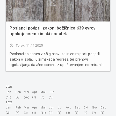
Poslanci podprli zakon: božičnica 639 evrov,
upokojencem zimski dodatek
access_time
Torek, 11.11.2025
Poslanci so danes z 48 glasovi za in enim proti podprli
zakon o izplačilu zimskega regresa ter prenovi
ugotavljanja davčne osnove z upoštevanjem normiranih
odhodkov, ki prinaša obvezno božičnico, zimski dodatek
za upokojence ter spremembe na področju normirancev.
Opozicijo sicer skrbijo po...
2026
Jan
Feb
Mar
Apr
Maj
Jun
(13)
(4)
(42)
(9)
(6)
(1)
2025
Jan
Feb
Mar
Apr
Maj
Jun
Jul
Avg
Sep
Okt
Nov
Dec
(2)
(4)
(3)
(1)
(11)
(1)
(3)
(3)
(3)
(4)
(7)
(3)