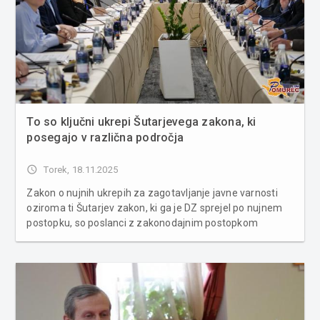
To so ključni ukrepi Šutarjevega zakona, ki
posegajo v različna področja
access_time
Torek, 18.11.2025
Zakon o nujnih ukrepih za zagotavljanje javne varnosti
oziroma ti Šutarjev zakon, ki ga je DZ sprejel po nujnem
postopku, so poslanci z zakonodajnim postopkom
dopolnjevali in spreminjali. STA objavlja posodobljen
seznam ključnih ukrepov, ki posegajo na področja
kazenske, sodne, socialne in dru...