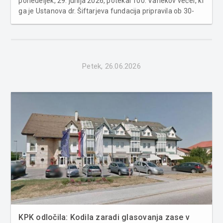
ponedeljek, 29. junija 2026, potekal 100. Vanekov večer, ki
ga je Ustanova dr. Šiftarjeva fundacija pripravila ob 30-
letnici ustanove in 35. obletnici Republike Slovenije.
Osrednji sogovornik večera je bil Milan Kučan, prvi
predsednik ...
Petek, 26.06.2026
KPK odločila: Kodila zaradi glasovanja zase v