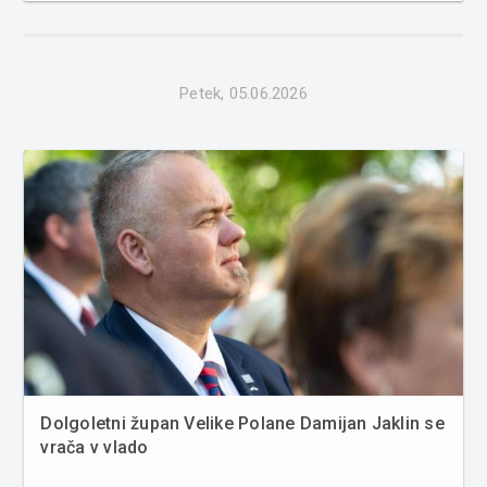
Svoboda iz Lendave Dejan Süč pa je dejal, da o
kandidaturi za župa...
Petek, 05.06.2026
Dolgoletni župan Velike Polane Damijan Jaklin se
vrača v vlado