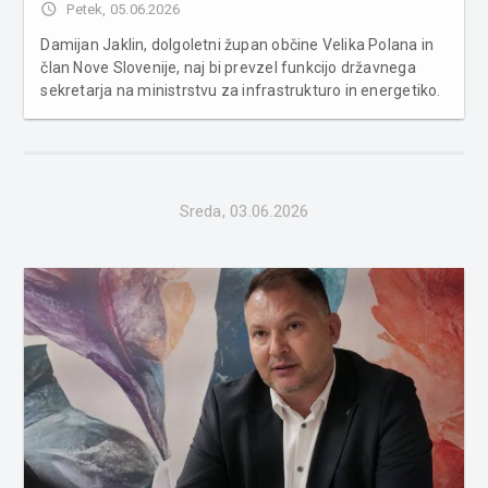
access_time
Petek, 05.06.2026
Damijan Jaklin, dolgoletni župan občine Velika Polana in
član Nove Slovenije, naj bi prevzel funkcijo državnega
sekretarja na ministrstvu za infrastrukturo in energetiko.
Po dosedanjih informacijah bo v ekipi ministra Jerneja
Vrtovca pristojen predvsem za področje cestne in
železniške infr...
Sreda, 03.06.2026