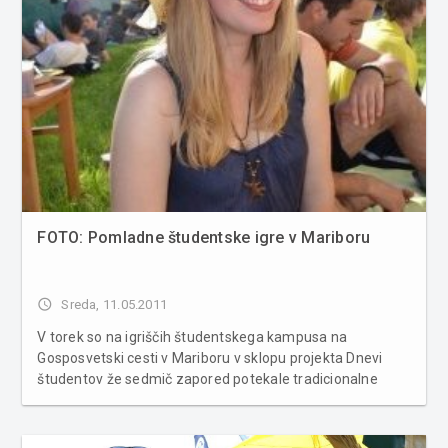
FOTO: Pomladne študentske igre v Mariboru
access_time
Sreda, 11.05.2011
V torek so na igriščih študentskega kampusa na
Gosposvetski cesti v Mariboru v sklopu projekta Dnevi
študentov že sedmič zapored potekale tradicionalne
Pomladne igre. Študentje so se preizkusili v različnih
športnih disciplinah, zvečer pa se zabavali na
koncertu.Študentje so se pomerili v ig...