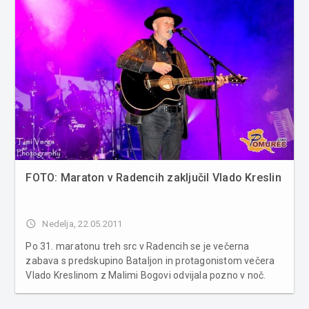
FOTO: Maraton v Radencih zaključil Vlado Kreslin
access_time
Nedelja, 22.05.2011
Po 31. maratonu treh src v Radencih se je večerna
zabava s predskupino Bataljon in protagonistom večera
Vlado Kreslinom z Malimi Bogovi odvijala pozno v noč.
Več fotografij v spodnji galeriji ...