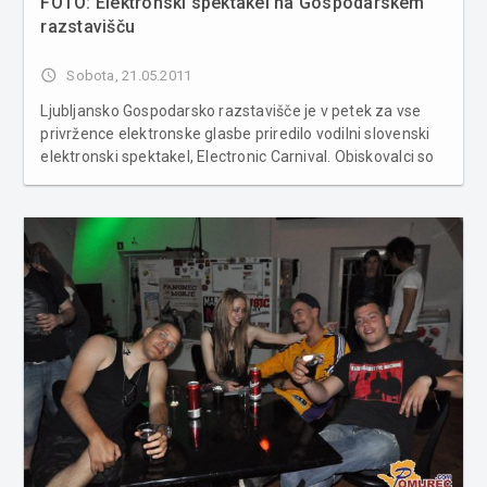
FOTO: Elektronski spektakel na Gospodarskem
razstavišču
access_time
Sobota, 21.05.2011
Ljubljansko Gospodarsko razstavišče je v petek za vse
privržence elektronske glasbe priredilo vodilni slovenski
elektronski spektakel, Electronic Carnival. Obiskovalci so
vse do jutranjih ur plesali ob elektronskih ritmih svetovno
znanih DJ-jev, kot so Cosmic Gate – Nic Chagall in Bossi,
Killa ...