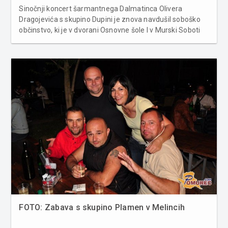
Sinočnji koncert šarmantnega Dalmatinca Olivera
Dragojevića s skupino Dupini je znova navdušil soboško
občinstvo, ki je v dvorani Osnovne šole I v Murski Soboti
uživalo ob največjih dalmatinskih uspešnicah. --------------
---------------------------------------------------- ----------------...
FOTO: Zabava s skupino Plamen v Melincih