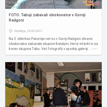
FOTO: Tabuji zabavali obiskovalce v Gornji
Radgoni
access_time
Nedelja, 29.05.2011
Na 3. obletnici Panonije.net so v Gornji Radgoni zbrane
obiskovalce zabavale skupine Bataljon, Hertz infarkt in za
konec skupina Tabu. Več fotografij v spodnji galeriji ... ----
------------------------------------------------------------- ----------
-------------------------------------------...