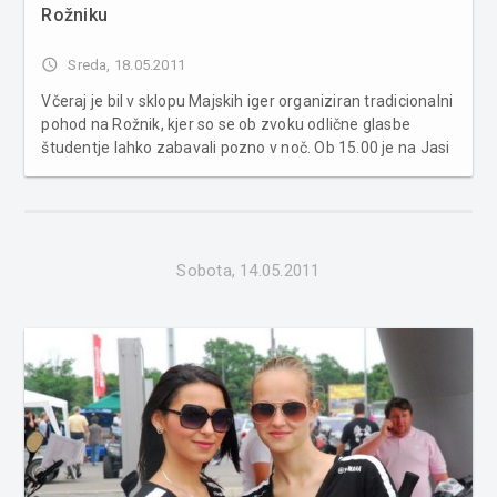
Rožniku
access_time
Sreda, 18.05.2011
Včeraj je bil v sklopu Majskih iger organiziran tradicionalni
pohod na Rožnik, kjer so se ob zvoku odlične glasbe
študentje lahko zabavali pozno v noč. Ob 15.00 je na Jasi
na Rožniku za študente Študentski svet stanovalcev
organiziral "Igre brez meja" in jih okrepčal s pečenim
volom, od ...
Sobota, 14.05.2011