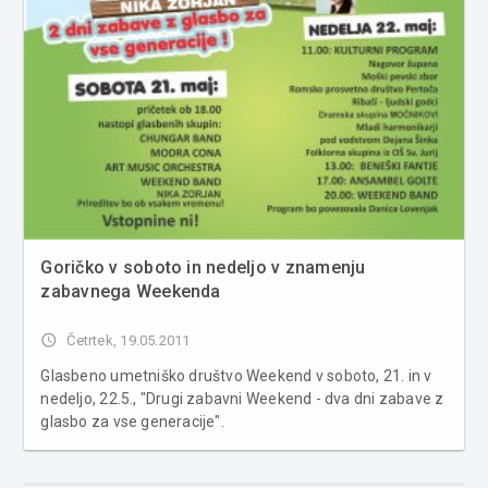
Goričko v soboto in nedeljo v znamenju
zabavnega Weekenda
access_time
Četrtek, 19.05.2011
Glasbeno umetniško društvo Weekend v soboto, 21. in v
nedeljo, 22.5., "Drugi zabavni Weekend - dva dni zabave z
glasbo za vse generacije".