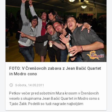
FOTO: V Črenšovcih zabava z Jean Bačić Quartet
in Modro cono
access_time
Sobota, 14.05.2011
Petkov večer pred sobotnim Mura krosom v Črenšovcih
veselo s skupinama Jean Bačić Quartet in Modro cono s
Tjašo Žalik. Podelili so tudi nagrade najboljšim
oblikovalcem plakatov natečaja za MURA KROS POSTER