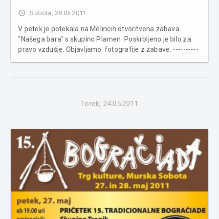
access_time
Sobota, 28.05.2011
V petek je potekala na Melincih otvoritvena zabava
"Našega bara" s skupino Plamen. Poskrbljeno je bilo za
pravo vzdušje. Objavljamo fotografije z zabave. ----------
--------------------------------------------------------- --------------
------------------------------------------------------ ...
Torek, 24.05.2011