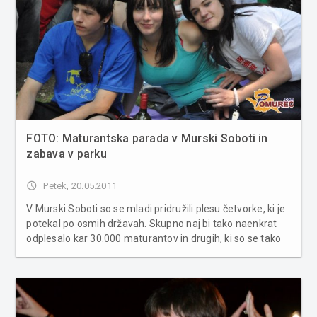
FOTO: Maturantska parada v Murski Soboti in
zabava v parku
access_time
Petek, 20.05.2011
V Murski Soboti so se mladi pridružili plesu četvorke, ki je
potekal po osmih državah. Skupno naj bi tako naenkrat
odplesalo kar 30.000 maturantov in drugih, ki so se tako
simbolično poslovili od srednješolskih klopi. Po plesu se je
večina mladih (tradicionalno) odpravila v murskosoboški
par...