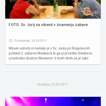
FOTO: Sv. Jurij za vikend v znamenju zabave
access_time
Ponedeljek, 23.05.2011
Minulo soboto in nedeljo je v Sv. Juriju pri Rogašovcih
potekal 2. zabavni Weekend, ki ga je priredilo Glasbeno
umetniško društvo Weekend. V dveh dneh se je tako
zvrstila kopica nastopov glasbenih in drugih skupin, ki so
zabavale obiskovalce. V sobotnem delu prireditve so tako
nastopili Čhungar ...
Nedelja, 22.05.2011