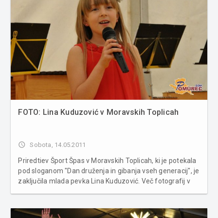
FOTO: Lina Kuduzović v Moravskih Toplicah
access_time
Sobota, 14.05.2011
Priredtiev Šport Špas v Moravskih Toplicah, ki je potekala
pod sloganom "Dan druženja in gibanja vseh generacij", je
zaključila mlada pevka Lina Kuduzović. Več fotografij v
spodnji galeriji ...