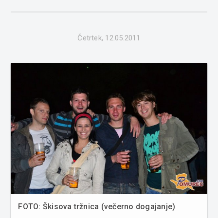
2011. Več fotografij v spodnji galeriji ...
Četrtek, 12.05.2011
FOTO: Škisova tržnica (večerno dogajanje)