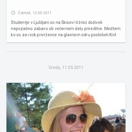
access_time
Četrtek, 12.05.2011
Študentje v Ljubljani so na Škisovi tržnici doživeli
nepozabno zabavo ob večernem delu prireditve. Medtem
ko so za rock privržence na glavnem odru poskrbeli Kiril
Džajkovski, Nieti, Happy Ol' McWeasel, Toronto Drug Bust,
Multiball in Dustin Chambers, so za ekstazo techno in
house glasbe posk...
Sreda, 11.05.2011