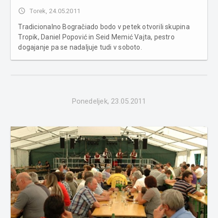
access_time
Torek, 24.05.2011
Tradicionalno Bogračiado bodo v petek otvorili skupina
Tropik, Daniel Popović in Seid Memić Vajta, pestro
dogajanje pa se nadaljuje tudi v soboto.
Ponedeljek, 23.05.2011