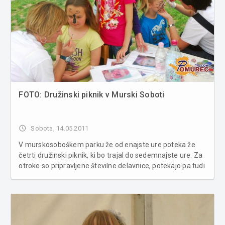
FOTO: Družinski piknik v Murski Soboti
access_time
Sobota, 14.05.2011
V murskosoboškem parku že od enajste ure poteka že
četrti družinski piknik, ki bo trajal do sedemnajste ure. Za
otroke so pripravljene številne delavnice, potekajo pa tudi
poučno-zabavne igre. Obiskovalce iz parka ni pregnal niti
kratkotrajen dež, ki se je vlil med prireditvijo. Več foto...