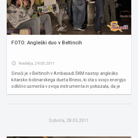
FOTO: Angleški duo v Beltincih
access_time
Nedelja, 29.05.2011
Sinoči je v Beltincih v Ambasadi ŠKM nastop angleško
kitarsko-bobnarskega dueta Illness, ki sta s svojo energijo
odlično usmerila v svoja instrumenta in pokazala, da je
tudi instrumentalni duo lahko prav tako dober kakor
kakšen večji instrumentalni bend. Več fotografij v
spodnji galeri...
Sobota, 28.05.2011