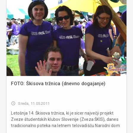
FOTO: Škisova tržnica (dnevno dogajanje)
access_time
Sreda, 11.05.2011
Letošnja 14. Škisova tržnica, ki je sicer največji projekt
Zveze študentskih klubov Slovenije (Zveza ŠKIS), danes
tradicionalno poteka na letnem telovadišču Narodni dom
Ilirija, v središču Ljubljane. Na prireditev pride vsako leto