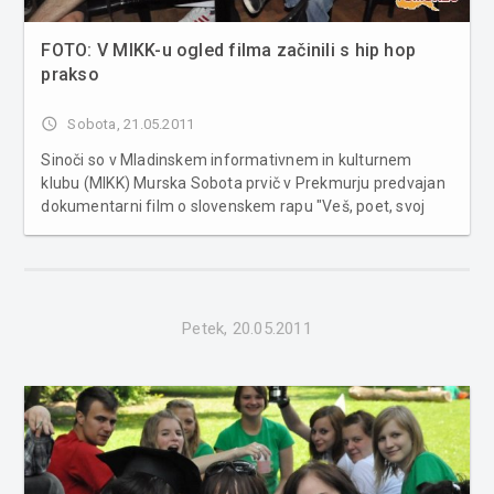
FOTO: V MIKK-u ogled filma začinili s hip hop
prakso
access_time
Sobota, 21.05.2011
Sinoči so v Mladinskem informativnem in kulturnem
klubu (MIKK) Murska Sobota prvič v Prekmurju predvajan
dokumentarni film o slovenskem rapu "Veš, poet, svoj
dolg?". Po ogledu brezplačnega filma je sledila hip hop
praksa. Dokumentarni film “Veš, poet, svoj dolg?”
dokumentira zgodovino slo...
Petek, 20.05.2011