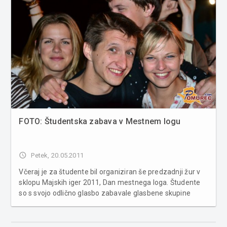
FOTO: Študentska zabava v Mestnem logu
access_time
Petek, 20.05.2011
Včeraj je za študente bil organiziran še predzadnji žur v
sklopu Majskih iger 2011, Dan mestnega loga. Študente
so s svojo odlično glasbo zabavale glasbene skupine
Peace Road, Fortaste, Low Peak Charlie, Adam, Tinkara
Kovač z bendom in Ana Pupedan. Več fotografij v spodnji
galeriji ......