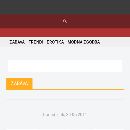
search
ZABAVA
TRENDI
EROTIKA
MODNA ZGODBA
ZABAVA
Ponedeljek, 30.05.2011