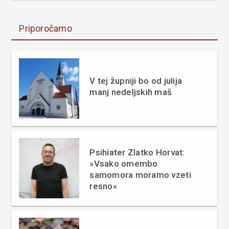
Priporočamo
V tej župniji bo od julija
manj nedeljskih maš
Psihiater Zlatko Horvat:
»Vsako omembo
samomora moramo vzeti
resno«