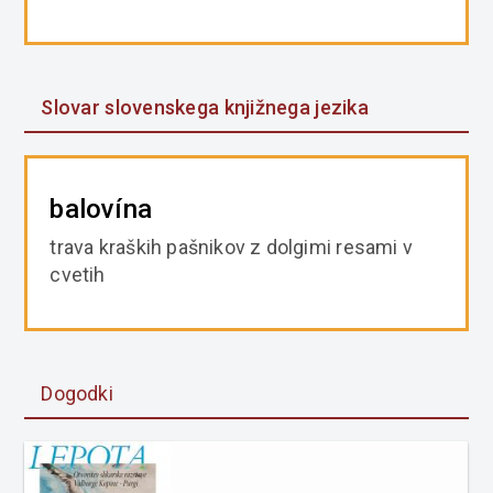
Slovar slovenskega knjižnega jezika
balovína
trava kraških pašnikov z dolgimi resami v
cvetih
Dogodki