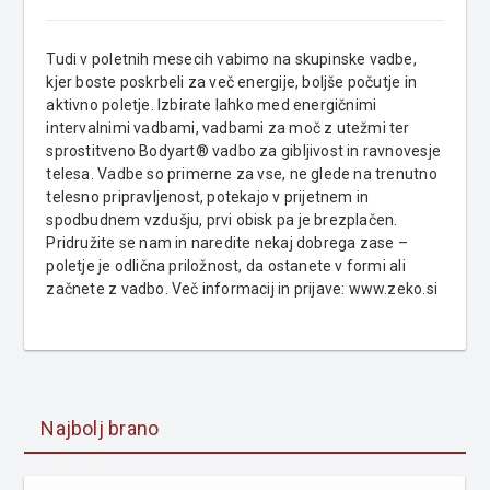
Tudi v poletnih mesecih vabimo na skupinske vadbe,
kjer boste poskrbeli za več energije, boljše počutje in
aktivno poletje. Izbirate lahko med energičnimi
intervalnimi vadbami, vadbami za moč z utežmi ter
sprostitveno Bodyart® vadbo za gibljivost in ravnovesje
telesa. Vadbe so primerne za vse, ne glede na trenutno
telesno pripravljenost, potekajo v prijetnem in
spodbudnem vzdušju, prvi obisk pa je brezplačen.
Pridružite se nam in naredite nekaj dobrega zase –
poletje je odlična priložnost, da ostanete v formi ali
začnete z vadbo. Več informacij in prijave: www.zeko.si
Najbolj brano