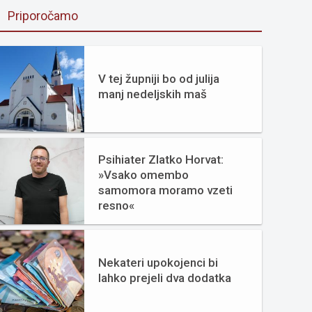
Priporočamo
V tej župniji bo od julija
manj nedeljskih maš
Psihiater Zlatko Horvat:
»Vsako omembo
samomora moramo vzeti
resno«
Nekateri upokojenci bi
lahko prejeli dva dodatka