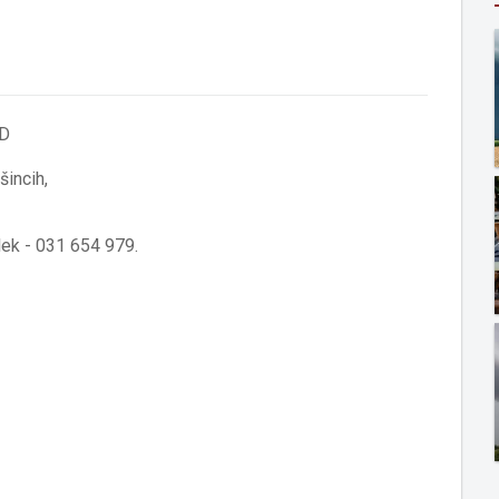
OD
šincih,
lek - 031 654 979.