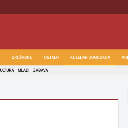
T
DRUŽABNO
OSTALO
KOLEDAR DOGODKOV
VR
ULTURA
MLADI
ZABAVA