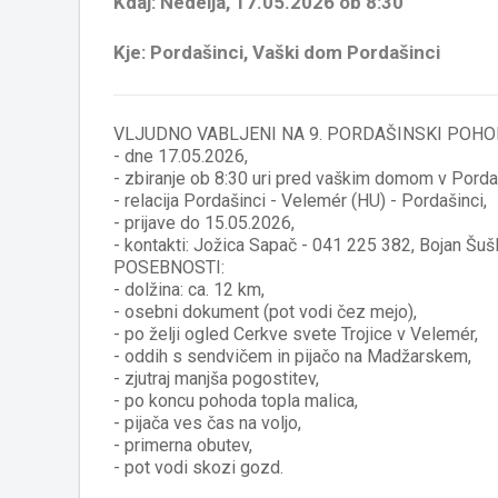
Kdaj: Nedelja, 17.05.2026 ob 8:30
Kje: Pordašinci, Vaški dom Pordašinci
VLJUDNO VABLJENI NA 9. PORDAŠINSKI POH
- dne 17.05.2026,
- zbiranje ob 8:30 uri pred vaškim domom v Porda
- relacija Pordašinci - Velemér (HU) - Pordašinci,
- prijave do 15.05.2026,
- kontakti: Jožica Sapač - 041 225 382, Bojan Šuš
POSEBNOSTI:
- dolžina: ca. 12 km,
- osebni dokument (pot vodi čez mejo),
- po želji ogled Cerkve svete Trojice v Velemér,
- oddih s sendvičem in pijačo na Madžarskem,
- zjutraj manjša pogostitev,
- po koncu pohoda topla malica,
- pijača ves čas na voljo,
- primerna obutev,
- pot vodi skozi gozd.