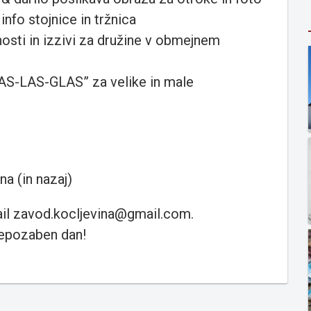
info stojnice in tržnica
osti in izzivi za družine v obmejnem
AS-LAS-GLAS” za velike in male
a (in nazaj)
ail zavod.kocljevina@gmail.com.
nepozaben dan!