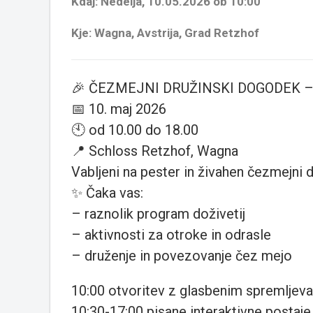
Kdaj: Nedelja, 10.05.2026 ob 10:00
Kje: Wagna, Avstrija, Grad Retzhof
🎉 ČEZMEJNI DRUŽINSKI DOGODEK –
📅 10. maj 2026
🕙 od 10.00 do 18.00
📍 Schloss Retzhof, Wagna
Vabljeni na pester in živahen čezmejni d
✨ Čaka vas:
– raznolik program doživetij
– aktivnosti za otroke in odrasle
– druženje in povezovanje čez mejo
10:00 otvoritev z glasbenim spremlje
10:30-17:00 pisane interaktivne postaje