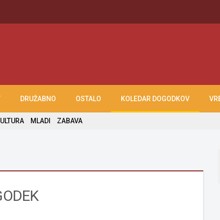
T
DRUŽABNO
OSTALO
KOLEDAR DOGODKOV
VR
ULTURA
MLADI
ZABAVA
GODEK