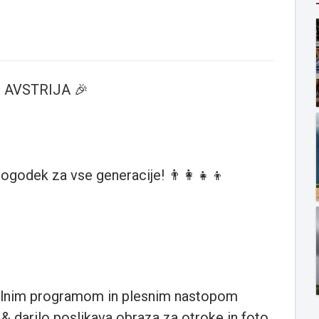
 AVSTRIJA 🎉
ogodek za vse generacije! 👨‍👩‍👧‍👦
valnim programom in plesnim nastopom
 & darilo poslikava obraza za otroke in foto