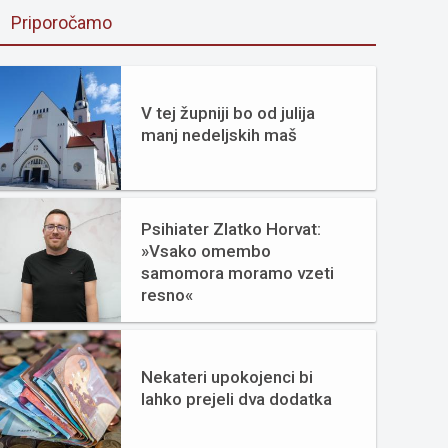
Priporočamo
V tej župniji bo od julija
manj nedeljskih maš
Psihiater Zlatko Horvat:
»Vsako omembo
samomora moramo vzeti
resno«
Nekateri upokojenci bi
lahko prejeli dva dodatka