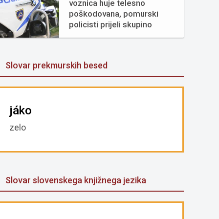
voznica huje telesno
poškodovana, pomurski
policisti prijeli skupino
tujcev
Slovar prekmurskih besed
jáko
zelo
Slovar slovenskega knjižnega jezika