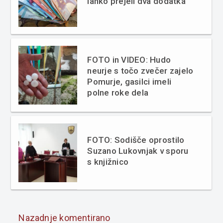
lahko prejeli dva dodatka
FOTO in VIDEO: Hudo
neurje s točo zvečer zajelo
Pomurje, gasilci imeli
polne roke dela
FOTO: Sodišče oprostilo
Suzano Lukovnjak v sporu
s knjižnico
Nazadnje komentirano