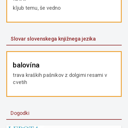
kljub temu, še vedno
Slovar slovenskega knjižnega jezika
balovína
trava kraških pašnikov z dolgimi resami v
cvetih
Dogodki