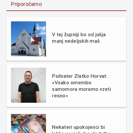
Priporočamo
V tej župniji bo od julija
manj nedeljskih maš
Psihiater Zlatko Horvat:
»Vsako omembo
samomora moramo vzeti
resno«
Nekateri upokojenci bi