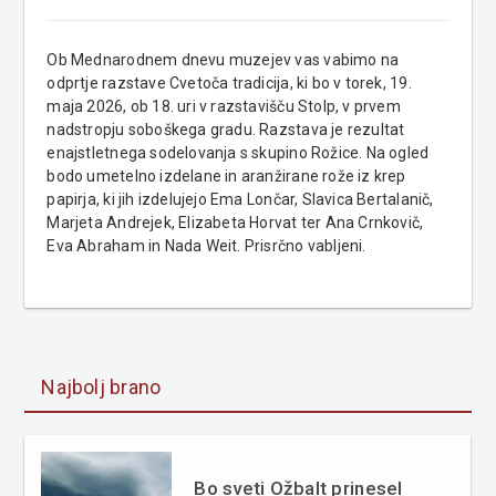
Ob Mednarodnem dnevu muzejev vas vabimo na
odprtje razstave Cvetoča tradicija, ki bo v torek, 19.
maja 2026, ob 18. uri v razstavišču Stolp, v prvem
nadstropju soboškega gradu. Razstava je rezultat
enajstletnega sodelovanja s skupino Rožice. Na ogled
bodo umetelno izdelane in aranžirane rože iz krep
papirja, ki jih izdelujejo Ema Lončar, Slavica Bertalanič,
Marjeta Andrejek, Elizabeta Horvat ter Ana Crnkovič,
Eva Abraham in Nada Weit. Prisrčno vabljeni.
Najbolj brano
Bo sveti Ožbalt prinesel