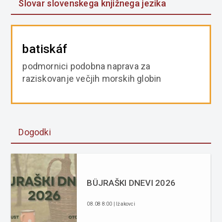
Slovar slovenskega knjižnega jezika
batiskáf
podmornici podobna naprava za
raziskovanje večjih morskih globin
Dogodki
BÜJRAŠKI DNEVI 2026
08.08 8:00 | Ižakovci