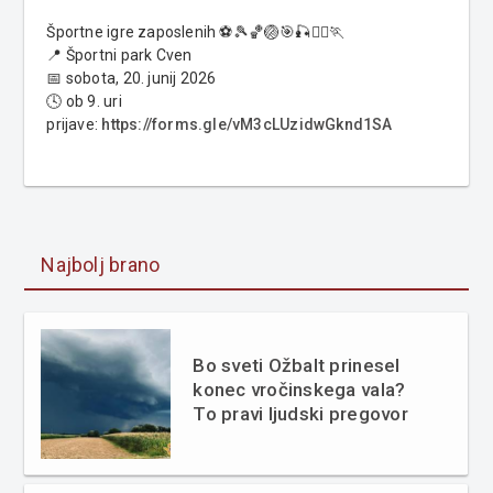
Športne igre zaposlenih ⚽️🎾🏀🏐🎯🎣🏃‍♂️🏃
📍 Športni park Cven
📅 sobota, 20. junij 2026
🕓 ob 9. uri
prijave:
https://forms.gle/vM3cLUzidwGknd1SA
Najbolj brano
Bo sveti Ožbalt prinesel
konec vročinskega vala?
To pravi ljudski pregovor