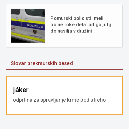
Pomurski policisti imeli
polne roke dela: od goljufij
do nasilja v družini
Slovar prekmurskih besed
jáker
odprtina za spravljanje krme pod streho