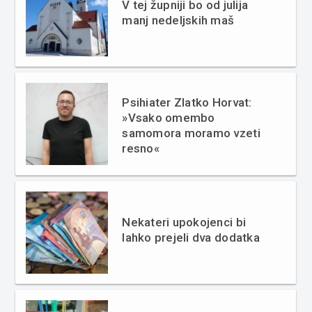
V tej župniji bo od julija
manj nedeljskih maš
Psihiater Zlatko Horvat:
»Vsako omembo
samomora moramo vzeti
resno«
Nekateri upokojenci bi
lahko prejeli dva dodatka