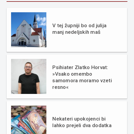
V tej župniji bo od julija
manj nedeljskih maš
Psihiater Zlatko Horvat:
»Vsako omembo
samomora moramo vzeti
resno«
Nekateri upokojenci bi
lahko prejeli dva dodatka