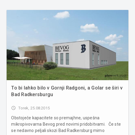
To bi lahko bilo v Gornji Radgoni, a Golar se širi v
Bad Radkersburgu
access_time
Torek, 25.08.2015
Obstoječe kapacitete so premajhne, uspešna
mikropivovarna Bevog pred novimi pridobitvami. Če ste
se nedavno peljali skozi Bad Radkersburg mimo