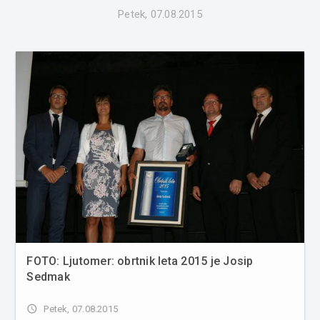
Petek, 07.08.2015
FOTO: Ljutomer: obrtnik leta 2015 je Josip
Sedmak
access_time
Petek, 07.08.2015