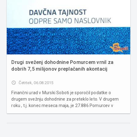
Drugi sveženj dohodnine Pomurcem vrnil za
dobrih 7,5 milijonov preplačanih akontacij
access_time
Četrtek, 06.08.2015
Finančni urad v Murski Soboti je sporočil podatke o
drugem svežnju dohodnine za preteklo leto. V drugem
roku , t.j. konec meseca maja, je 27.886 Pomurcev v
nabiralnikih pričakal njihov informativni izračun
dohodnine za leto 2014. Izmed teh jih bo 6.739 moralo
dohodnino doplačati, 19.486 ...