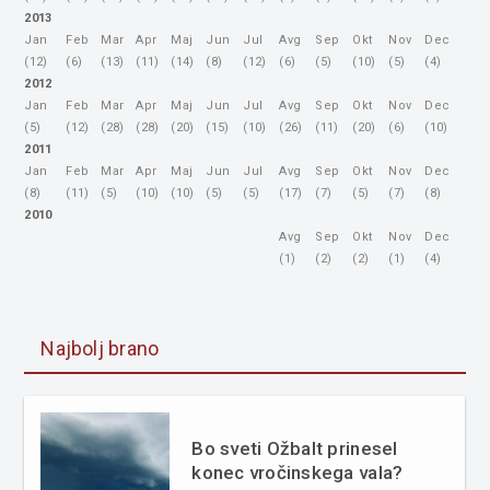
2013
Jan
Feb
Mar
Apr
Maj
Jun
Jul
Avg
Sep
Okt
Nov
Dec
(12)
(6)
(13)
(11)
(14)
(8)
(12)
(6)
(5)
(10)
(5)
(4)
2012
Jan
Feb
Mar
Apr
Maj
Jun
Jul
Avg
Sep
Okt
Nov
Dec
(5)
(12)
(28)
(28)
(20)
(15)
(10)
(26)
(11)
(20)
(6)
(10)
2011
Jan
Feb
Mar
Apr
Maj
Jun
Jul
Avg
Sep
Okt
Nov
Dec
(8)
(11)
(5)
(10)
(10)
(5)
(5)
(17)
(7)
(5)
(7)
(8)
2010
Avg
Sep
Okt
Nov
Dec
(1)
(2)
(2)
(1)
(4)
Najbolj brano
Bo sveti Ožbalt prinesel
konec vročinskega vala?