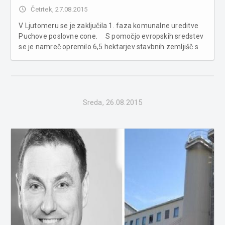
access_time
Četrtek, 27.08.2015
V Ljutomeru se je zaključila 1. faza komunalne ureditve
Puchove poslovne cone. S pomočjo evropskih sredstev
se je namreč opremilo 6,5 hektarjev stavbnih zemljišč s
komunalno infrastrukturo. Skupna vrednost projekta
znaša 561.000 evrov, od tega jih je Evropa primaknila
398.000 evr...
Sreda, 26.08.2015