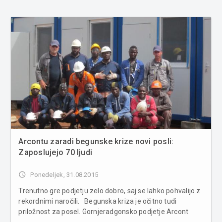
Arcontu zaradi begunske krize novi posli:
Zaposlujejo 70 ljudi
access_time
Ponedeljek, 31.08.2015
Trenutno gre podjetju zelo dobro, saj se lahko pohvalijo z
rekordnimi naročili. Begunska kriza je očitno tudi
priložnost za posel. Gornjeradgonsko podjetje Arcont
namreč potrebuje novo delovno silo zaradi povečanega