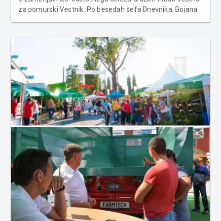
za pomurski Vestnik. Po besedah šefa Dnevnika, Bojana
Petana ta naravno bolj sodi k Večeru. Vrednost posla
med Bojanom Petanom in Urošem Haklom naj bi po
besedah Peta...