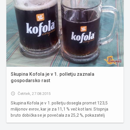
Skupina Kofola je v 1. polletju zaznala
gospodarsko rast
access_time
Četrtek, 27.08.2015
Skupina Kofola je v 1. polletju dosegla promet 123,5
milijonov evrov, kar je za 11,1 % več kot lani. Stopnja
bruto dobička se je povečala za 25,2 %, pokazatelj
EBITDA se je povečal za 46,4 %. Na gospodarski rezultat
je v veliki meri vplivala predvsem marčevska pridobitev