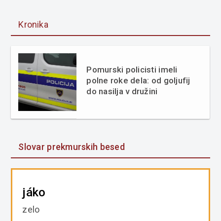
Kronika
Pomurski policisti imeli
polne roke dela: od goljufij
do nasilja v družini
Slovar prekmurskih besed
jáko
zelo