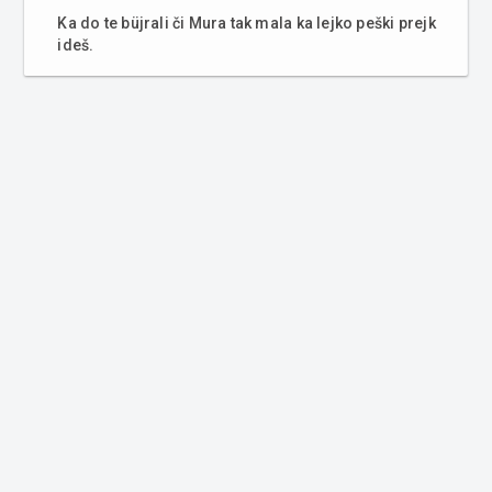
Ka do te büjrali či Mura tak mala ka lejko peški prejk
ideš.