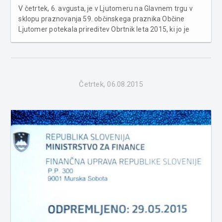
V četrtek, 6. avgusta, je v Ljutomeru na Glavnem trgu v
sklopu praznovanja 59. občinskega praznika Občine
Ljutomer potekala prireditev Obrtnik leta 2015, ki jo je
organizirala Območna obrtno-podjetniška zbornica
Ljutomer. Letos je častni naziv Obrtnik leta 2015
prejel podjetnik Josip Se...
Četrtek, 06.08.2015