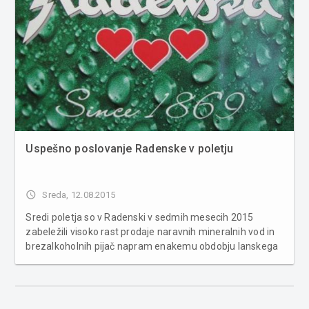
Uspešno poslovanje Radenske v poletju
access_time
Sreda, 12.08.2015
Sredi poletja so v Radenski v sedmih mesecih 2015
zabeležili visoko rast prodaje naravnih mineralnih vod in
brezalkoholnih pijač napram enakemu obdobju lanskega
leta. Na vseh trgih doma in na tujem so tako povečali
prodajo za 6,3 odstotke, enak odstotek rasti beležijo v
sedmih mesecih leto...