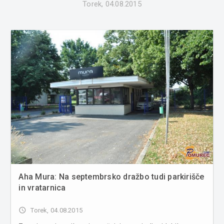
Torek, 04.08.2015
Aha Mura: Na septembrsko dražbo tudi parkirišče
in vratarnica
access_time
Torek, 04.08.2015