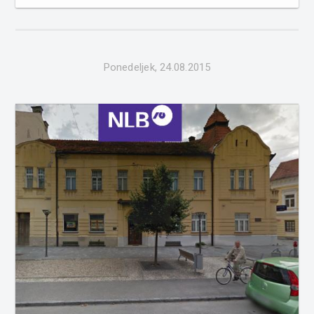
mikropivovarne Bevog, ste opazili, da se tam nekaj gradi.
Radgončan Vasja Golar, ki uspešno vodi Bevog, namreč
širi svoje kapacitete. Obstoje�...
Ponedeljek, 24.08.2015