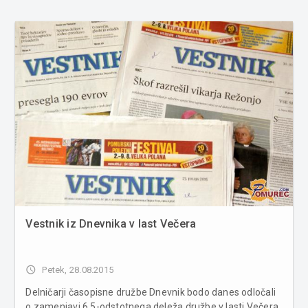
Vestnik iz Dnevnika v last Večera
access_time
Petek, 28.08.2015
Delničarji časopisne družbe Dnevnik bodo danes odločali
o zamenjavi 6,5-odstotnega deleža družbe v lasti Večera