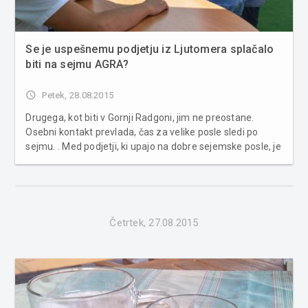
Se je uspešnemu podjetju iz Ljutomera splačalo
biti na sejmu AGRA?
access_time
Petek, 28.08.2015
Drugega, kot biti v Gornji Radgoni, jim ne preostane.
Osebni kontakt prevlada, čas za velike posle sledi po
sejmu. . Med podjetji, ki upajo na dobre sejemske posle, je
v Gornji Radgoni že nekaj let prisotno uspešno
ljutomersko podjetje Farmtech. To je letos na sejmu
AGRA, ki se je končal ...
Četrtek, 27.08.2015