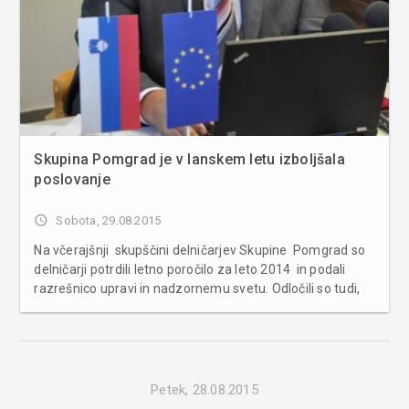
Skupina Pomgrad je v lanskem letu izboljšala
poslovanje
access_time
Sobota, 29.08.2015
Na včerajšnji skupščini delničarjev Skupine Pomgrad so
delničarji potrdili letno poročilo za leto 2014 in podali
razrešnico upravi in nadzornemu svetu. Odločili so tudi,
da izkazani bilančni dobiček na dan 31.12.2014, ki znaša
nekaj manj kot 15 mio EUR, ostane nerazdeljen, odlo�...
Petek, 28.08.2015