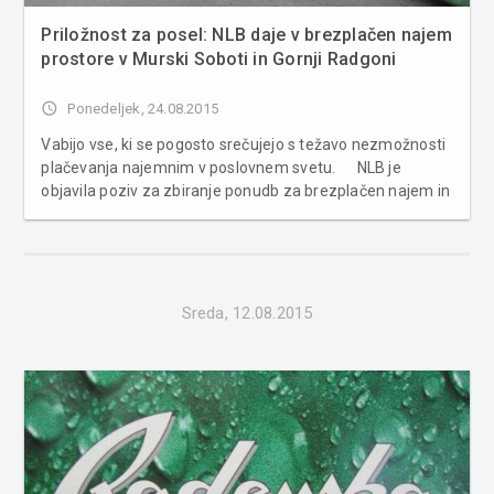
Priložnost za posel: NLB daje v brezplačen najem
prostore v Murski Soboti in Gornji Radgoni
access_time
Ponedeljek, 24.08.2015
Vabijo vse, ki se pogosto srečujejo s težavo nezmožnosti
plačevanja najemnim v poslovnem svetu. NLB je
objavila poziv za zbiranje ponudb za brezplačen najem in
uporabo poslovnih prostorov. Med drugim tudi za dva
prostora v Pomurju. In sicer v Murski Soboti na
Slovenski ...
Sreda, 12.08.2015