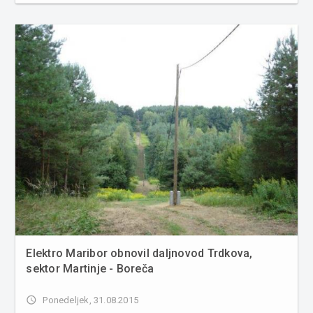
obsega dela. Zaposlili bodo 70 novih sodelavcev. Take, ki
se spoznajo...
Elektro Maribor obnovil daljnovod Trdkova,
sektor Martinje - Boreča
access_time
Ponedeljek, 31.08.2015