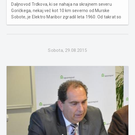
Daljnovod Trdkova, ki se nahaja na skrajnem severu
Goričkega, nekaj več kot 10 km severno od Murske
Sobote, je Elektro Maribor zgradil leta 1960. Od takrat so
bila na njem izvedena zgolj manjša vzdrževalna dela.
Daljnovod, v bližini naselij Ženavlje, Boreča, Martinje in
Trdkova, z elekt...
Sobota, 29.08.2015