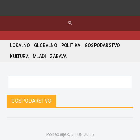
search
LOKALNO
GLOBALNO
POLITIKA
GOSPODARSTVO
KULTURA
MLADI
ZABAVA
GOSPODARSTVO
Ponedeljek, 31.08.2015