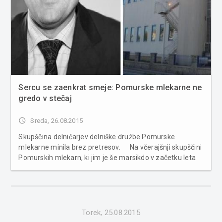
Sercu se zaenkrat smeje: Pomurske mlekarne ne
gredo v stečaj
access_time
Sreda, 26.08.2015
Skupščina delničarjev delniške družbe Pomurske
mlekarne minila brez pretresov. Na včerajšnji skupščini
Pomurskih mlekarn, ki jim je še marsikdo v začetku leta
napovedoval črno usodo, so delničarji med drugim
obravnavali poročilo o poslovanju v letu 2014. To je bilo po
b...
Torek, 25.08.2015