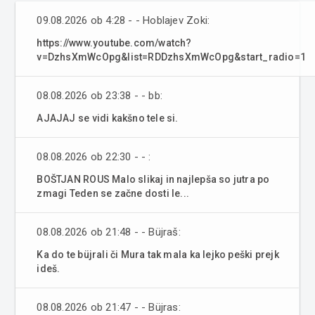
09.08.2026 ob 4:28 - - Hoblajev Zoki:
https://www.youtube.com/watch?
v=DzhsXmWcOpg&list=RDDzhsXmWcOpg&start_radio=1
08.08.2026 ob 23:38 - - bb:
AJAJAJ se vidi kakšno tele si.
08.08.2026 ob 22:30 - - :
BOŠTJAN ROUS Malo slikaj in najlepša so jutra po
zmagi Teden se začne dosti le...
08.08.2026 ob 21:48 - - Büjraš:
Ka do te büjrali či Mura tak mala ka lejko peški prejk
ideš.
08.08.2026 ob 21:47 - - Büjras: