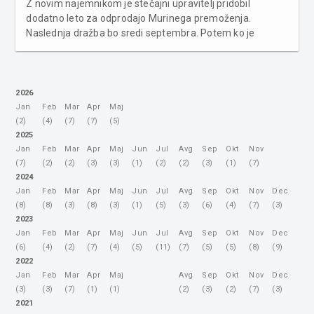
Z novim najemnikom je stečajni upravitelj pridobil
dodatno leto za odprodajo Murinega premoženja.
Naslednja dražba bo sredi septembra. Potem ko je
dosedanji tehnični vodja proizvodnje Dušan Gomboc s
svojo družbo Arum najel Aha Muro, se proizvodnja v Muri
nadaljuje. Delo je obdržalo 347 ...
2026
Jan
Feb
Mar
Apr
Maj
(2)
(4)
(7)
(7)
(5)
2025
Jan
Feb
Mar
Apr
Maj
Jun
Jul
Avg
Sep
Okt
Nov
(7)
(2)
(2)
(3)
(3)
(1)
(2)
(2)
(3)
(1)
(7)
2024
Jan
Feb
Mar
Apr
Maj
Jun
Jul
Avg
Sep
Okt
Nov
Dec
(8)
(8)
(3)
(8)
(3)
(1)
(5)
(3)
(6)
(4)
(7)
(3)
2023
Jan
Feb
Mar
Apr
Maj
Jun
Jul
Avg
Sep
Okt
Nov
Dec
(6)
(4)
(2)
(7)
(4)
(5)
(11)
(7)
(5)
(5)
(8)
(9)
2022
Jan
Feb
Mar
Apr
Maj
Avg
Sep
Okt
Nov
Dec
(3)
(3)
(7)
(1)
(1)
(2)
(3)
(2)
(7)
(3)
2021