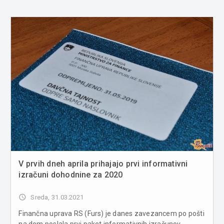
V prvih dneh aprila prihajajo prvi informativni
izračuni dohodnine za 2020
access_time
Sreda, 31.03.2021
Finančna uprava RS (Furs) je danes zavezancem po pošti