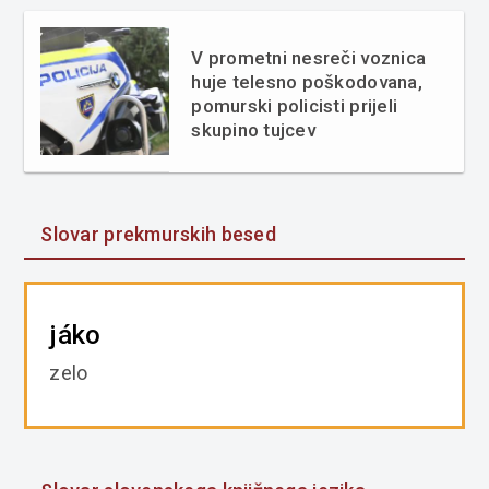
V prometni nesreči voznica
huje telesno poškodovana,
pomurski policisti prijeli
skupino tujcev
Slovar prekmurskih besed
jáko
zelo