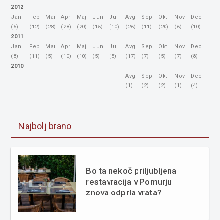
2012
Jan
Feb
Mar
Apr
Maj
Jun
Jul
Avg
Sep
Okt
Nov
Dec
(5)
(12)
(28)
(28)
(20)
(15)
(10)
(26)
(11)
(20)
(6)
(10)
2011
Jan
Feb
Mar
Apr
Maj
Jun
Jul
Avg
Sep
Okt
Nov
Dec
(8)
(11)
(5)
(10)
(10)
(5)
(5)
(17)
(7)
(5)
(7)
(8)
2010
Avg
Sep
Okt
Nov
Dec
(1)
(2)
(2)
(1)
(4)
Najbolj brano
Bo ta nekoč priljubljena
restavracija v Pomurju
znova odprla vrata?