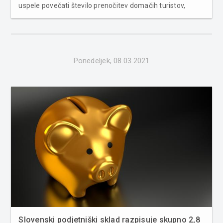
uspele povečati število prenočitev domačih turistov,
poroča Eurostat. Turizem je eden od sektorjev, ki ga je
pandemija covida-19 prizadela najbolj. Število turističnih
preno�...
Ponedeljek, 08.03.2021
Slovenski podjetniški sklad razpisuje skupno 2,8