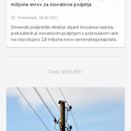
milijona evrov za inovativna podjetja
access_time
Ponedeljek, 08.03.2021
Slovenski podjetniški sklad je objavil dva javna razpisa,
prek katerih je inovativnim podjetjem s potencialom rasti
na voljo skupno 2,8 milijona evrov semenskega kapitala,
so sporočili iz sklada. Prvi razpis mladim inovativnim
podjetjem v začetni fazi življenjskega cikla letos ponovno
ponu...
Torek, 02.03.2021