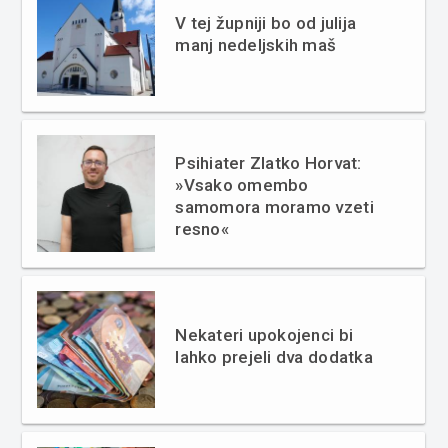
V tej župniji bo od julija
manj nedeljskih maš
Psihiater Zlatko Horvat:
»Vsako omembo
samomora moramo vzeti
resno«
Nekateri upokojenci bi
lahko prejeli dva dodatka