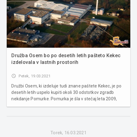
Družba Osem bo po desetih letih pašteto Kekec
izdelovala v lastnih prostorih
access_time
Petek, 19.03.2021
Družbi Osem, ki izdeluje tudi znane paštete Kekec, je po
desetih letih uspelo kupiti okoli 30 odstotkov zgradb
nekdanje Pomurke. Pomurka je šla v stečaj leta 2009,
družba Osem pa je leta 2011 njen obrat vzela v najem, z
namenom odkupa, a so se postopki zavlekli. Zaradi tega
so razmišljal...
Torek, 16.03.2021