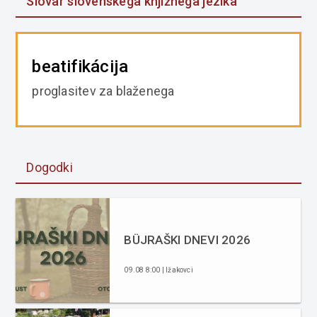
Slovar slovenskega knjižnega jezika
beatifikácija
proglasitev za blaženega
Dogodki
BÜJRAŠKI DNEVI 2026
09.08 8:00 | Ižakovci