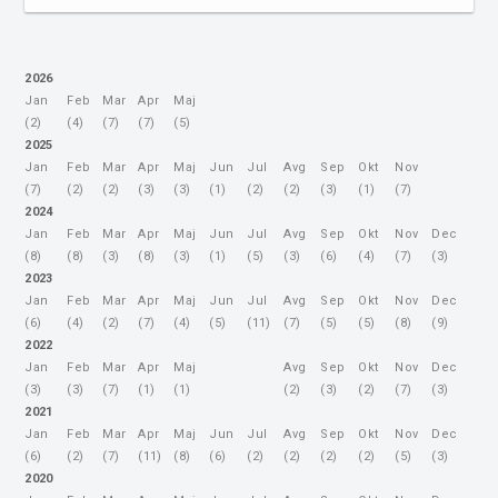
manj, kažejo podatki Statističnega urada. V javnem
linijskem prevozu je bilo od januarja do septembra 2020
za polovico manj potniko...
2026
Jan
Feb
Mar
Apr
Maj
(2)
(4)
(7)
(7)
(5)
2025
Jan
Feb
Mar
Apr
Maj
Jun
Jul
Avg
Sep
Okt
Nov
(7)
(2)
(2)
(3)
(3)
(1)
(2)
(2)
(3)
(1)
(7)
2024
Jan
Feb
Mar
Apr
Maj
Jun
Jul
Avg
Sep
Okt
Nov
Dec
(8)
(8)
(3)
(8)
(3)
(1)
(5)
(3)
(6)
(4)
(7)
(3)
2023
Jan
Feb
Mar
Apr
Maj
Jun
Jul
Avg
Sep
Okt
Nov
Dec
(6)
(4)
(2)
(7)
(4)
(5)
(11)
(7)
(5)
(5)
(8)
(9)
2022
Jan
Feb
Mar
Apr
Maj
Avg
Sep
Okt
Nov
Dec
(3)
(3)
(7)
(1)
(1)
(2)
(3)
(2)
(7)
(3)
2021
Jan
Feb
Mar
Apr
Maj
Jun
Jul
Avg
Sep
Okt
Nov
Dec
(6)
(2)
(7)
(11)
(8)
(6)
(2)
(2)
(2)
(2)
(5)
(3)
2020