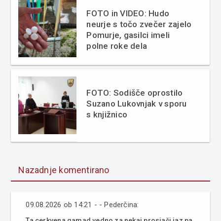
FOTO in VIDEO: Hudo
neurje s točo zvečer zajelo
Pomurje, gasilci imeli
polne roke dela
FOTO: Sodišče oprostilo
Suzano Lukovnjak v sporu
s knjižnico
Nazadnje komentirano
09.08.2026 ob 14:21 - - Pederčina:
Ta cerkvena gamad vedno za nekaj prosjači jaz pa