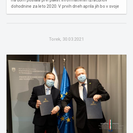
na dom poslala prvi paket informativnih izračunov
dohodnine za leto 2020. V prvih dneh aprila jih bo v svoje
poštne nabiralnike prejelo 959.945 zavezancev, kdor ima
na telefonu naloženo Fursovo aplikacijo eDavki, pa lahko
vanj vpogleda �...
Torek, 30.03.2021