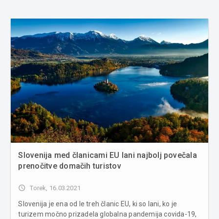
Slovenija med članicami EU lani najbolj povečala
prenočitve domačih turistov
access_time
Torek, 16.03.2021
Slovenija je ena od le treh članic EU, ki so lani, ko je
turizem močno prizadela globalna pandemija covida-19,