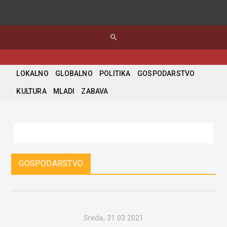
search
LOKALNO
GLOBALNO
POLITIKA
GOSPODARSTVO
KULTURA
MLADI
ZABAVA
GOSPODARSTVO
Sreda, 31.03.2021