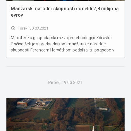
Madžarski narodni skupnosti dodelili 2,8 milijona
evrov
access_time
Torek, 30.03.2021
Minister za gospodarski razvoj in tehnologijo Zdravko
Počivalšek je s predsednikom madžarske narodne
skupnosti Ferencom Horváthom podpisal tri pogodbe v
okviru Programa spodbujanja gospodarske osnove
madžarske narodne skupnosti v letih od 2021 do 2024, in
sicer v skupni vrednosti 2,8 milijon...
Petek, 19.03.2021