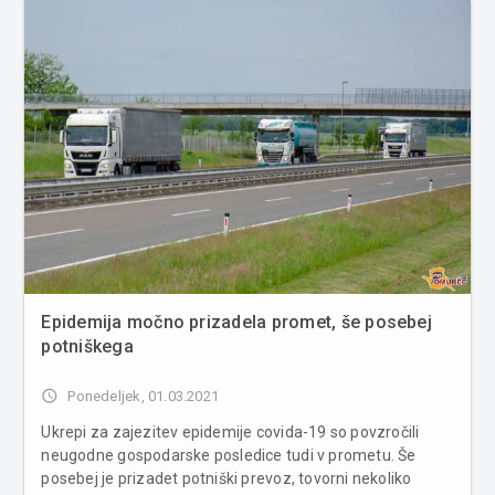
Epidemija močno prizadela promet, še posebej
potniškega
access_time
Ponedeljek, 01.03.2021
Ukrepi za zajezitev epidemije covida-19 so povzročili
neugodne gospodarske posledice tudi v prometu. Še
posebej je prizadet potniški prevoz, tovorni nekoliko