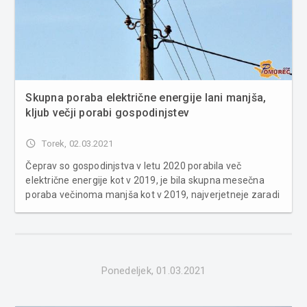
Skupna poraba električne energije lani manjša,
kljub večji porabi gospodinjstev
access_time
Torek, 02.03.2021
Čeprav so gospodinjstva v letu 2020 porabila več
električne energije kot v 2019, je bila skupna mesečna
poraba večinoma manjša kot v 2019, najverjetneje zaradi
manjšega obsega dela v industriji, storitvah in drugih
dejavnostih ob epidemiji covida-19. Skupna poraba
električne energije j...
Ponedeljek, 01.03.2021