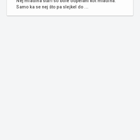
Nej mladina stari so bole odpelani kot mladina.
Samo ka se nej što pa slejkel do ...