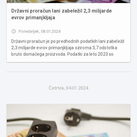
Državni proračun lani zabeležil 2,3 milijarde
evrov primanjkljaja
access_time
Ponedeljek, 08.01.2024
Državni proračun je po predhodnih podatkih lani zabeležil
2,3 milijarde evrov primanjkljaja oziroma 3,7 odstotka
bruto domačega proizvoda. Podatki za leto 2023 so
začasni, pripravljeni na podlagi denarnega toka, in se
lahko še spremenijo. Na primanjkljaj so med drugim
vplivali izdatki za bl...
Četrtek, 04.01.2024