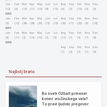
Jan
Feb
Mar
Apr
Maj
Jun
Jul
Avg
Sep
Okt
Nov
Dec
(12)
(6)
(13)
(11)
(14)
(8)
(12)
(6)
(5)
(10)
(5)
(4)
2012
Jan
Feb
Mar
Apr
Maj
Jun
Jul
Avg
Sep
Okt
Nov
Dec
(5)
(12)
(28)
(28)
(20)
(15)
(10)
(26)
(11)
(20)
(6)
(10)
2011
Jan
Feb
Mar
Apr
Maj
Jun
Jul
Avg
Sep
Okt
Nov
Dec
(8)
(11)
(5)
(10)
(10)
(5)
(5)
(17)
(7)
(5)
(7)
(8)
2010
Avg
Sep
Okt
Nov
Dec
(1)
(2)
(2)
(1)
(4)
Najbolj brano
Bo sveti Ožbalt prinesel
konec vročinskega vala?
To pravi ljudski pregovor