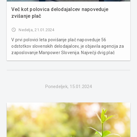
Več kot polovica delodajalcev napoveduje
zvišanje plač
access_time
Nedelja, 21.01.2024
V prvi polovici leta povišanje plač napoveduje 56
odstotkov slovenskih delodajalcev, je objavila agencija za
zaposlovanje Manpower Slovenija. Največji dvig plač
napovedujejo delodajalci v panogi znanosti in
izobraževanje. Kot je razvidno iz najnovejše
Manpowerjeve raziskave, je v drugi p...
Ponedeljek, 15.01.2024