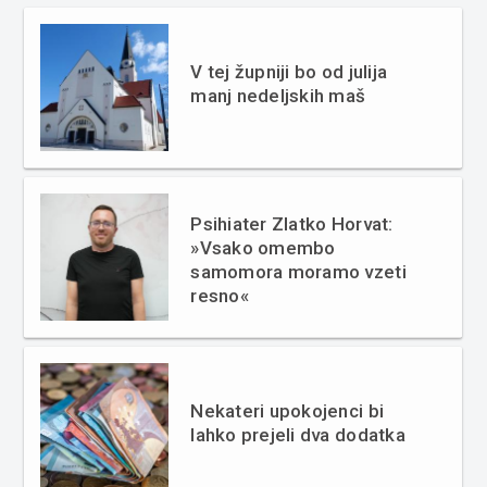
V tej župniji bo od julija
manj nedeljskih maš
Psihiater Zlatko Horvat:
»Vsako omembo
samomora moramo vzeti
resno«
Nekateri upokojenci bi
lahko prejeli dva dodatka