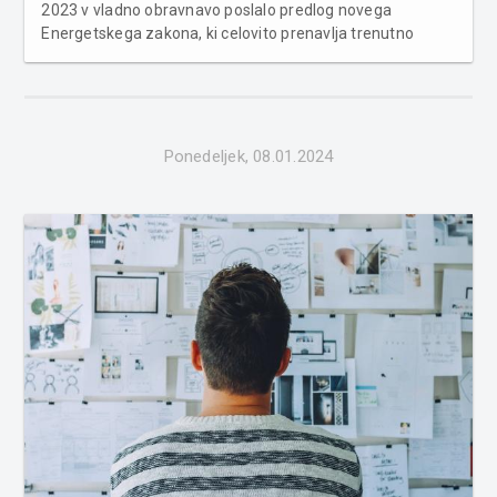
2023 v vladno obravnavo poslalo predlog novega
Energetskega zakona, ki celovito prenavlja trenutno
veljaven zakon ter prilagaja obstoječi pravni okvir na
področju energetike na izzive razogljičenja in zelenega
prehoda, saj predvideva p...
Ponedeljek, 08.01.2024