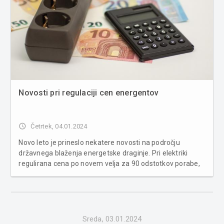
Novosti pri regulaciji cen energentov
access_time
Četrtek, 04.01.2024
Novo leto je prineslo nekatere novosti na področju
državnega blaženja energetske draginje. Pri elektriki
regulirana cena po novem velja za 90 odstotkov porabe,
in to le še za gospodinjstva. Cene plina so prav tako
regulirane le za gospodinjstva in zgolj v kurilni sezoni.
Regulacija cen naftni...
Sreda, 03.01.2024