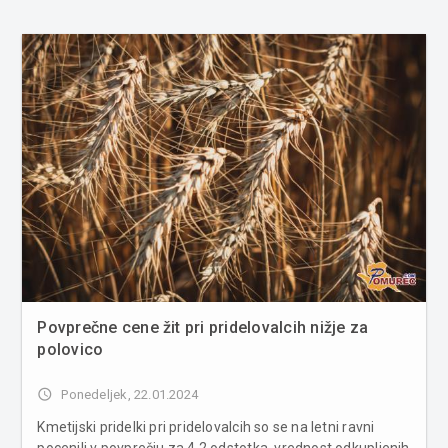
Povprečne cene žit pri pridelovalcih nižje za
polovico
access_time
Ponedeljek, 22.01.2024
Kmetijski pridelki pri pridelovalcih so se na letni ravni