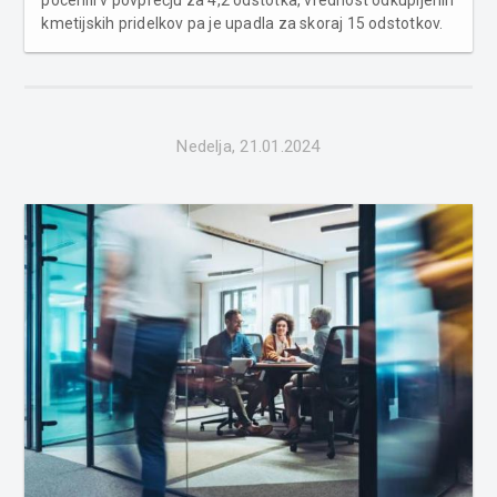
pocenili v povprečju za 4,2 odstotka, vrednost odkupljenih
kmetijskih pridelkov pa je upadla za skoraj 15 odstotkov.
Cene žit pri pridelovalcih so se na letni ravni znižale za
polovico. Povprečne cene žit pri pridelovalcih na letni...
Nedelja, 21.01.2024