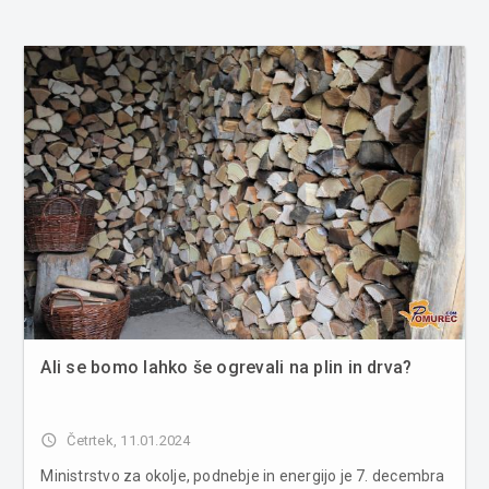
Ali se bomo lahko še ogrevali na plin in drva?
access_time
Četrtek, 11.01.2024
Ministrstvo za okolje, podnebje in energijo je 7. decembra