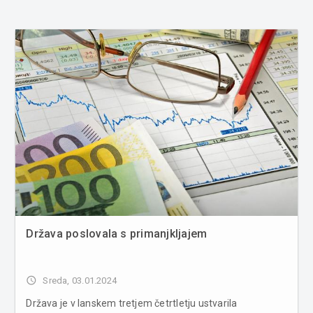
Država poslovala s primanjkljajem
access_time
Sreda, 03.01.2024
Država je v lanskem tretjem četrtletju ustvarila