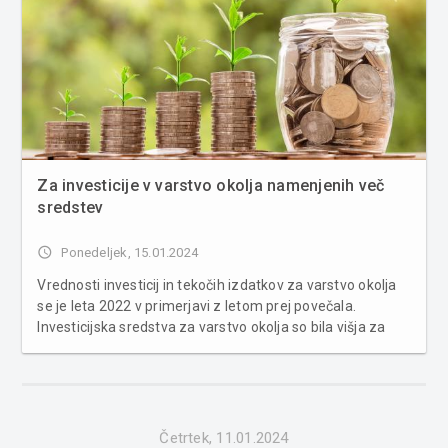
Za investicije v varstvo okolja namenjenih več
sredstev
access_time
Ponedeljek, 15.01.2024
Vrednosti investicij in tekočih izdatkov za varstvo okolja
se je leta 2022 v primerjavi z letom prej povečala.
Investicijska sredstva za varstvo okolja so bila višja za
16,5 odstotka, tekoči izdatki pa za 5,6 odstotka. Največ
sredstev namenjenih upravljanju odpadnih voda in
ravnanju z odp...
Četrtek, 11.01.2024