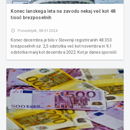
Konec lanskega leta na zavodu nekaj več kot 48
tisoč brezposelnih
access_time
Ponedeljek, 08.01.2024
Konec decembra je bilo v Sloveniji registriranih 48.353
brezposelnih oz. 2,5 odstotka več kot novembra in 9,1
odstotka manj kot decembra 2022. Kot je danes sporočil
zavod za zaposlovanje, je bilo lani v povprečju prijavljenih
48.709 brezposelnih na mesec oz. 14 odstotkov manj kot
2022. Na z...