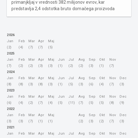
primanjkljaj v vrednosti 382 milijonov evrov, kar
predstavlja 2,4 odstotka bruto domačega proizvoda
(BDP). Bruto dolg države je znašal 43,917 milijarde evrov
ali 71,4 odstotka BDP. Izdatki države rasli bolj kot prihodki
Država je v tretj...
2026
Jan
Feb
Mar
Apr
Maj
(2)
(4)
(7)
(7)
(5)
2025
Jan
Feb
Mar
Apr
Maj
Jun
Jul
Avg
Sep
Okt
Nov
(7)
(2)
(2)
(3)
(3)
(1)
(2)
(2)
(3)
(1)
(7)
2024
Jan
Feb
Mar
Apr
Maj
Jun
Jul
Avg
Sep
Okt
Nov
Dec
(8)
(8)
(3)
(8)
(3)
(1)
(5)
(3)
(6)
(4)
(7)
(3)
2023
Jan
Feb
Mar
Apr
Maj
Jun
Jul
Avg
Sep
Okt
Nov
Dec
(6)
(4)
(2)
(7)
(4)
(5)
(11)
(7)
(5)
(5)
(8)
(9)
2022
Jan
Feb
Mar
Apr
Maj
Avg
Sep
Okt
Nov
Dec
(3)
(3)
(7)
(1)
(1)
(2)
(3)
(2)
(7)
(3)
2021
Jan
Feb
Mar
Apr
Maj
Jun
Jul
Avg
Sep
Okt
Nov
Dec