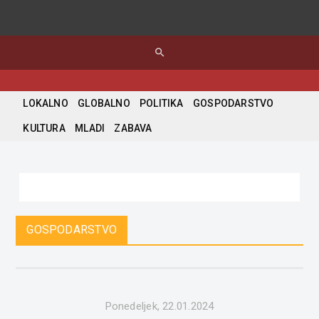
search
LOKALNO
GLOBALNO
POLITIKA
GOSPODARSTVO
KULTURA
MLADI
ZABAVA
GOSPODARSTVO
Ponedeljek, 22.01.2024