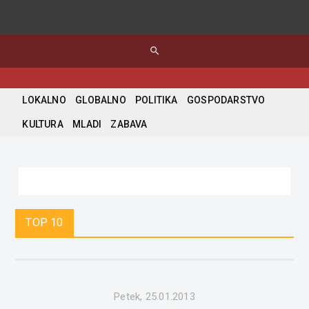
search
LOKALNO
GLOBALNO
POLITIKA
GOSPODARSTVO
KULTURA
MLADI
ZABAVA
TOP 10
Petek, 25.01.2013