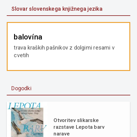
Slovar slovenskega knjižnega jezika
balovína
trava kraških pašnikov z dolgimi resami v
cvetih
Dogodki
Otvoritev slikarske
razstave Lepota barv
narave