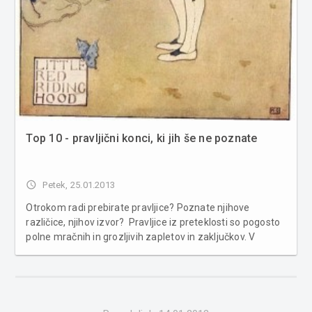
Top 10 - pravljični konci, ki jih še ne poznate
access_time
Petek, 25.01.2013
Otrokom radi prebirate pravljice? Poznate njihove
različice, njihov izvor? Pravljice iz preteklosti so pogosto
polne mračnih in grozljivih zapletov in zaključkov. V
današnjem času pa so družbe, kot so Disney, pravljice
malce spremenile da »sodobno« občinstvo tako vidi
srečne zaključke p...