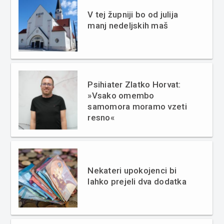
V tej župniji bo od julija
manj nedeljskih maš
Psihiater Zlatko Horvat:
»Vsako omembo
samomora moramo vzeti
resno«
Nekateri upokojenci bi
lahko prejeli dva dodatka