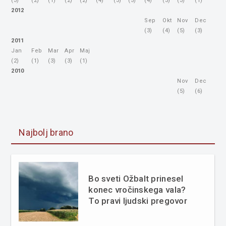
(3)
(2)
(1)
(2)
(2)
(4)
(3)
(5)
(4)
(3)
(3)
(1)
2012
Sep
Okt
Nov
Dec
(3)
(4)
(5)
(3)
2011
Jan
Feb
Mar
Apr
Maj
(2)
(1)
(3)
(3)
(1)
2010
Nov
Dec
(5)
(6)
Najbolj brano
Bo sveti Ožbalt prinesel
konec vročinskega vala?
To pravi ljudski pregovor