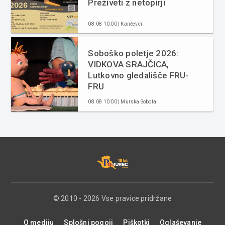
Preživeti z netopirji
08.08 10:00 | Kančevci
Soboško poletje 2026:
VIDKOVA SRAJČICA,
Lutkovno gledališče FRU-
FRU
08.08 10:00 | Murska Sobota
© 2010 - 2026 Vse pravice pridržane
O mediju
Splošni pogoji
Piškotki
Oglaševanje