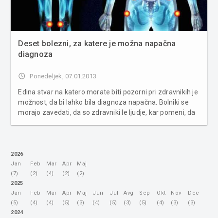
Deset bolezni, za katere je možna napačna
diagnoza
access_time
Ponedeljek, 07.01.2013
Edina stvar na katero morate biti pozorni pri zdravnikih je
možnost, da bi lahko bila diagnoza napačna. Bolniki se
morajo zavedati, da so zdravniki le ljudje, kar pomeni, da
tudi oni včasih delajo napake. Zato so nujni redni testi in
rutinski pregledi, če želimo zaščititi svoje zdravje in z...
2026
Jan
Feb
Mar
Apr
Maj
(7)
(2)
(4)
(2)
(2)
2025
Jan
Feb
Mar
Apr
Maj
Jun
Jul
Avg
Sep
Okt
Nov
Dec
(5)
(4)
(4)
(5)
(3)
(4)
(5)
(3)
(5)
(4)
(3)
(3)
2024