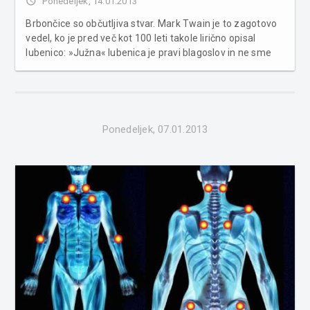
access_time
Ponedeljek, 14.01.2013
Brbončice so občutljiva stvar. Mark Twain je to zagotovo
vedel, ko je pred več kot 100 leti takole lirično opisal
lubenico: »Južna« lubenica je pravi blagoslov in ne sme
biti navedena kot navadna stvar. To je gospodar luksuza,
kralj, in po božji milosti sad vseh sadov. Ko jo enkrat
poskusiš...
Ponedeljek, 07.01.2013