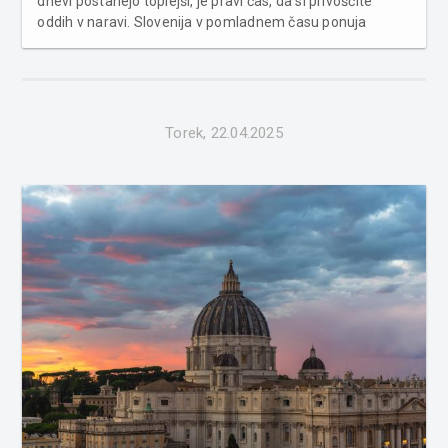
dnevi postanejo toplejši, je pravi čas, da si privoščite
oddih v naravi. Slovenija v pomladnem času ponuja
neverjetno raznolikost – od gorskih dolin in obalnih mest
do skrivnostnih jam in vinorodnih gričev. V nadaljevanju
smo pripra...
Torek, 22.04.2025