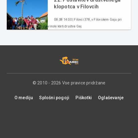
klopotca v Filovcih
08.08 14:00 | Filovci 378, v Filovskem Gaju pri
vinski kleti društva Gaj
© 2010 - 2026 Vse pravice pridržane
O mediju
Splošni pogoji
Piškotki
Oglaševanje