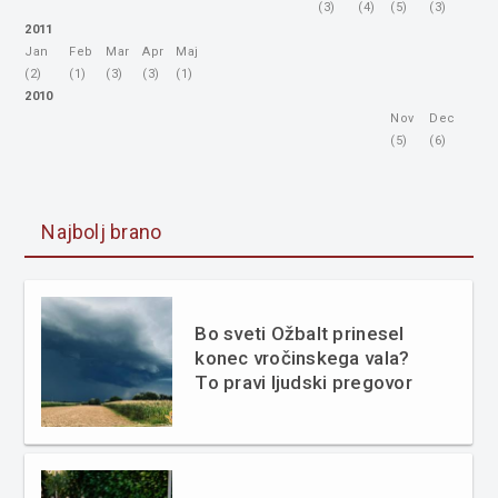
(3)
(4)
(5)
(3)
2011
Jan
Feb
Mar
Apr
Maj
(2)
(1)
(3)
(3)
(1)
2010
Nov
Dec
(5)
(6)
Najbolj brano
Bo sveti Ožbalt prinesel
konec vročinskega vala?
To pravi ljudski pregovor