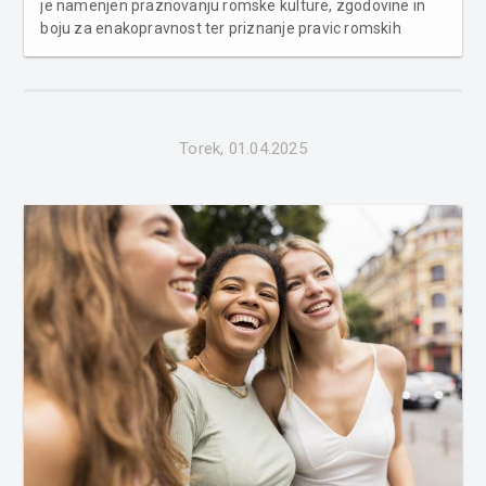
je namenjen praznovanju romske kulture, zgodovine in
boju za enakopravnost ter priznanje pravic romskih
skupnosti po svetu. Ta dan je priložnost, da se spomnimo
vseh prispevkov Romov na različnih področjih, bodisi v
umetnosti, glasbi, ...
Torek, 01.04.2025