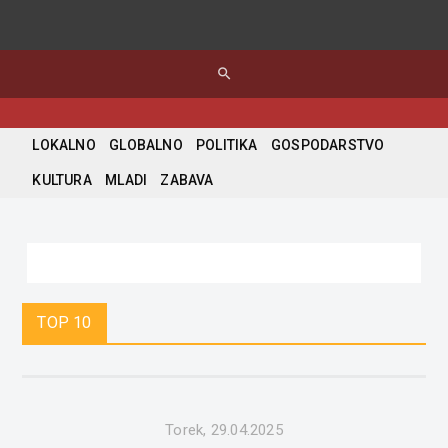
search
LOKALNO
GLOBALNO
POLITIKA
GOSPODARSTVO
KULTURA
MLADI
ZABAVA
TOP 10
Torek, 29.04.2025