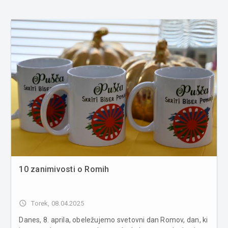
10 zanimivosti o Romih
access_time
Torek, 08.04.2025
Danes, 8. aprila, obeležujemo svetovni dan Romov, dan, ki