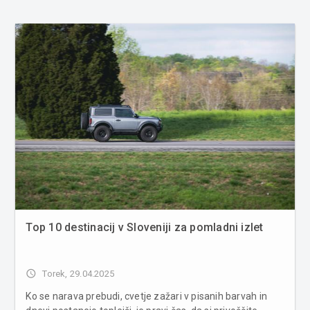
Top 10 destinacij v Sloveniji za pomladni izlet
access_time
Torek, 29.04.2025
Ko se narava prebudi, cvetje zažari v pisanih barvah in