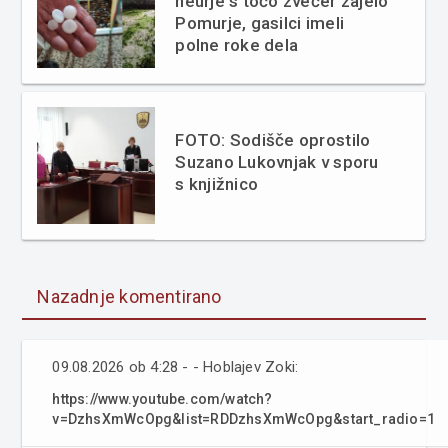
neurje s točo zvečer zajelo
Pomurje, gasilci imeli
polne roke dela
FOTO: Sodišče oprostilo
Suzano Lukovnjak v sporu
s knjižnico
Nazadnje komentirano
09.08.2026 ob 4:28 - - Hoblajev Zoki:
https://www.youtube.com/watch?
v=DzhsXmWcOpg&list=RDDzhsXmWcOpg&start_radio=1