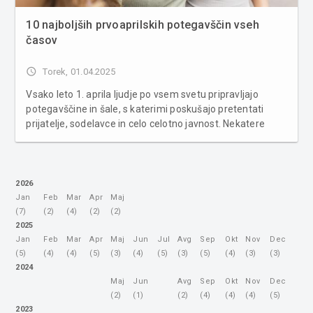
10 najboljših prvoaprilskih potegavščin vseh
časov
access_time
Torek, 01.04.2025
Vsako leto 1. aprila ljudje po vsem svetu pripravljajo
potegavščine in šale, s katerimi poskušajo pretentati
prijatelje, sodelavce in celo celotno javnost. Nekatere
prvoaprilske potegavščine pa so šle tako daleč, da so jih
ljudje vzeli za resnične. Tukaj je deset najbolj legendarnih
šal...
2026
Jan
Feb
Mar
Apr
Maj
(7)
(2)
(4)
(2)
(2)
2025
Jan
Feb
Mar
Apr
Maj
Jun
Jul
Avg
Sep
Okt
Nov
Dec
(5)
(4)
(4)
(5)
(3)
(4)
(5)
(3)
(5)
(4)
(3)
(3)
2024
Maj
Jun
Avg
Sep
Okt
Nov
Dec
(2)
(1)
(2)
(4)
(4)
(4)
(5)
2023