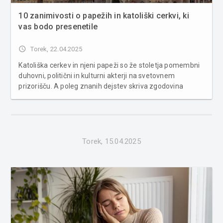
10 zanimivosti o papežih in katoliški cerkvi, ki
vas bodo presenetile
access_time
Torek, 22.04.2025
Katoliška cerkev in njeni papeži so že stoletja pomembni
duhovni, politični in kulturni akterji na svetovnem
prizorišču. A poleg znanih dejstev skriva zgodovina
cerkve tudi mnoge manj znane zanimivosti. Tukaj je
deset izmed njih. 1. Prvi papež je bil apostol Peter
Katoliška cerkev ver...
Torek, 15.04.2025