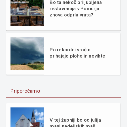
Bo ta nekoč priljubljena
restavracija v Pomurju
znova odprla vrata?
Po rekordni vročini
prihajajo plohe in nevihte
Priporočamo
V tej župniji bo od julija
manj nedeljskih maš