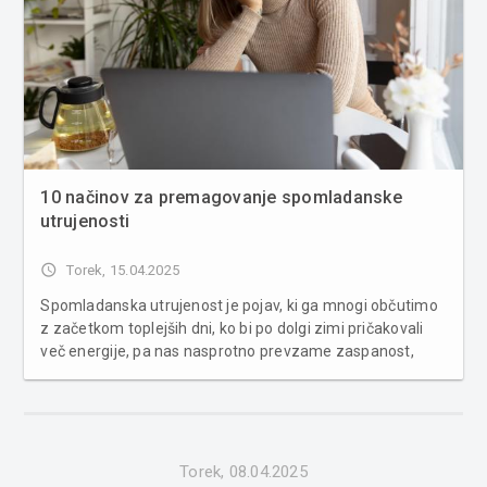
10 načinov za premagovanje spomladanske
utrujenosti
access_time
Torek, 15.04.2025
Spomladanska utrujenost je pojav, ki ga mnogi občutimo
z začetkom toplejših dni, ko bi po dolgi zimi pričakovali
več energije, pa nas nasprotno prevzame zaspanost,
pomanjkanje motivacije in splošna brezvoljnost. Na srečo
obstaja več učinkovitih načinov, kako se z njo soočiti.
Tukaj ...
Torek, 08.04.2025