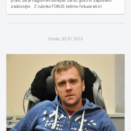
pravi, da je najpomembnejše, da so gosti in zaposleni
zadovoljni. Z rubriko FOKUS želimo fokusirati in
razkrivati okuse pomurskih vodstvenih kadrov za posel,
vodenje in ravnanje s človeškimi viri. Že Robertov oče,
Vinko La...
Sreda, 02.01.2013