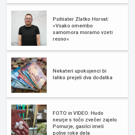
Psihiater Zlatko Horvat:
»Vsako omembo
samomora moramo vzeti
resno«
Nekateri upokojenci bi
lahko prejeli dva dodatka
FOTO in VIDEO: Hudo
neurje s točo zvečer zajelo
Pomurje, gasilci imeli
polne roke dela