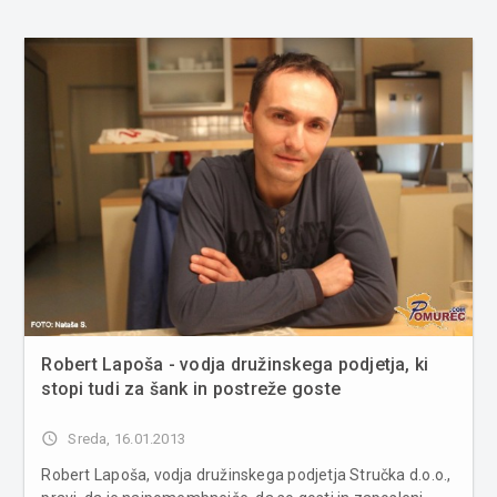
Robert Lapoša - vodja družinskega podjetja, ki
stopi tudi za šank in postreže goste
access_time
Sreda, 16.01.2013
Robert Lapoša, vodja družinskega podjetja Stručka d.o.o.,