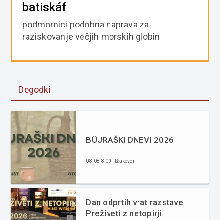
batiskáf
podmornici podobna naprava za
raziskovanje večjih morskih globin
Dogodki
BÜJRAŠKI DNEVI 2026
08.08 8:00 | Ižakovci
Dan odprtih vrat razstave
Preživeti z netopirji