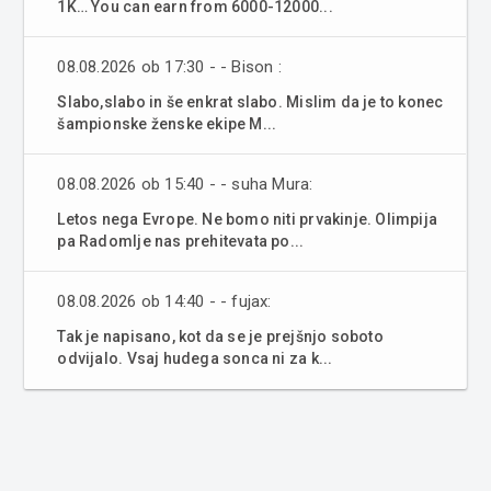
1K… You can earn from 6000-12000...
08.08.2026 ob 17:30 - - Bison :
Slabo,slabo in še enkrat slabo. Mislim da je to konec
šampionske ženske ekipe M...
08.08.2026 ob 15:40 - - suha Mura:
Letos nega Evrope. Ne bomo niti prvakinje. Olimpija
pa Radomlje nas prehitevata po...
08.08.2026 ob 14:40 - - fujax:
Tak je napisano, kot da se je prejšnjo soboto
odvijalo. Vsaj hudega sonca ni za k...