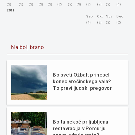
(2)
(3)
(2)
(2)
(2)
(2)
(2)
(3)
(2)
(2)
(2)
(1)
2011
Sep
Okt
Nov
Dec
(1)
(2)
(2)
(2)
Najbolj brano
Bo sveti Ožbalt prinesel
konec vročinskega vala?
To pravi ljudski pregovor
Bo ta nekoč priljubljena
restavracija v Pomurju
znova odprla vrata?