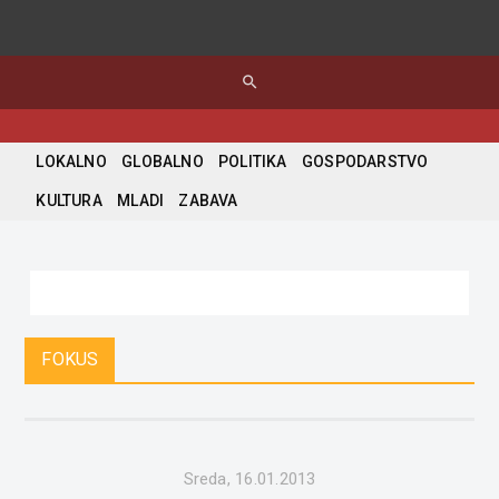
search
LOKALNO
GLOBALNO
POLITIKA
GOSPODARSTVO
KULTURA
MLADI
ZABAVA
FOKUS
Sreda, 16.01.2013