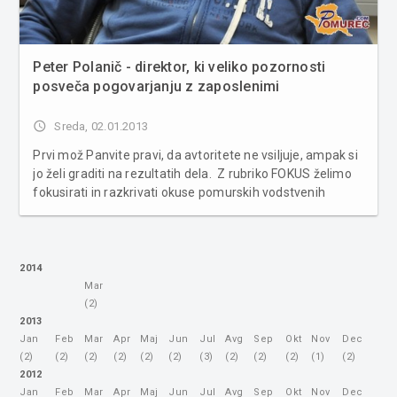
Peter Polanič - direktor, ki veliko pozornosti
posveča pogovarjanju z zaposlenimi
access_time
Sreda, 02.01.2013
Prvi mož Panvite pravi, da avtoritete ne vsiljuje, ampak si
jo želi graditi na rezultatih dela. Z rubriko FOKUS želimo
fokusirati in razkrivati okuse pomurskih vodstvenih
kadrov za posel, vodenje in ravnanje s človeškimi viri.
Mag. Peter Polanič je svojo poklicno k...
2014
Mar
(2)
2013
Jan
Feb
Mar
Apr
Maj
Jun
Jul
Avg
Sep
Okt
Nov
Dec
(2)
(2)
(2)
(2)
(2)
(2)
(3)
(2)
(2)
(2)
(1)
(2)
2012
Jan
Feb
Mar
Apr
Maj
Jun
Jul
Avg
Sep
Okt
Nov
Dec