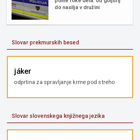
polne roke dela: od goljufij
do nasilja v družini
Slovar prekmurskih besed
jáker
odprtina za spravljanje krme pod streho
Slovar slovenskega knjižnega jezika