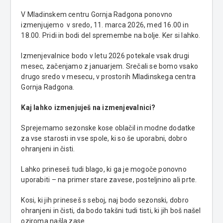
V Mladinskem centru Gornja Radgona ponovno
izmenjujemo v sredo, 11. marca 2026, med 16.00 in
18.00. Pridi in bodi del spremembe na bolje. Ker si lahko.
Izmenjevalnice bodo v letu 2026 potekale vsak drugi
mesec, začenjamo z januarjem. Srečali se bomo vsako
drugo sredo v mesecu, v prostorih Mladinskega centra
Gornja Radgona.
Kaj lahko izmenjuješ na izmenjevalnici?
Sprejemamo sezonske kose oblačil in modne dodatke
za vse starosti in vse spole, ki so še uporabni, dobro
ohranjeni in čisti.
Lahko prineseš tudi blago, ki ga je mogoče ponovno
uporabiti – na primer stare zavese, posteljnino ali prte.
Kosi, ki jih prineseš s seboj, naj bodo sezonski, dobro
ohranjeni in čisti, da bodo takšni tudi tisti, ki jih boš našel
oziroma našla zase.