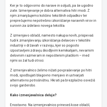
Ker je to odgovorno do narave in soljudi, pa še ugodno
zate. Izmenjevanje je dobra alternativa hitri modi. Z
njim zmanjšujemo količino tekstilnih odpadkov ter
preprečujemo nepotrebno izkoriščanje naravnih virov in
surovin za izdelavo novega tekstila.
Z izmenjavo oblačil, namesto nakupa novih, prispevaš
tudi k zmanjševanju izkoriščanja delavcev v tekstilni
industriji v državah v razvoju, kjer so pogosto
izpostavljeni zdravju škodljivim kemikalijam, nevarnim
delovnim razmeram in nepoštenim plačilom – med
njimi so žal tudi otroci.
Z izmenjevalnico želimo nižati povpraševanje po hitri
modi, spodbujati blagovno menjavo in ustvarjati
alternativno potrošništvu. Hkrati pa brezplačno osvežiš
svojo garderobo.
Kako izmenjevalnica deluje?
Enostavno. Na izmenjevalnico prineseš kose oblačil,