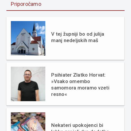
Priporočamo
V tej župniji bo od julija
manj nedeljskih maš
Psihiater Zlatko Horvat:
»Vsako omembo
samomora moramo vzeti
resno«
Nekateri upokojenci bi