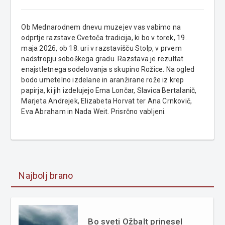
Ob Mednarodnem dnevu muzejev vas vabimo na
odprtje razstave Cvetoča tradicija, ki bo v torek, 19.
maja 2026, ob 18. uri v razstavišču Stolp, v prvem
nadstropju soboškega gradu. Razstava je rezultat
enajstletnega sodelovanja s skupino Rožice. Na ogled
bodo umetelno izdelane in aranžirane rože iz krep
papirja, ki jih izdelujejo Ema Lončar, Slavica Bertalanič,
Marjeta Andrejek, Elizabeta Horvat ter Ana Crnkovič,
Eva Abraham in Nada Weit. Prisrčno vabljeni.
Najbolj brano
Bo sveti Ožbalt prinesel