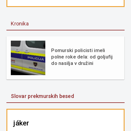
Kronika
Pomurski policisti imeli
polne roke dela: od goljufij
do nasilja v družini
Slovar prekmurskih besed
jáker