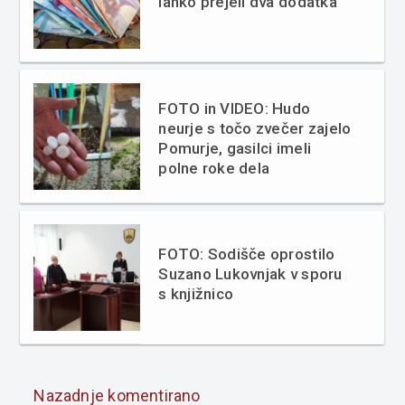
lahko prejeli dva dodatka
FOTO in VIDEO: Hudo
neurje s točo zvečer zajelo
Pomurje, gasilci imeli
polne roke dela
FOTO: Sodišče oprostilo
Suzano Lukovnjak v sporu
s knjižnico
Nazadnje komentirano