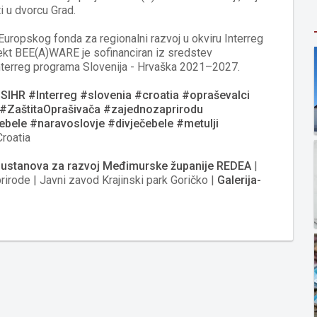
ti u dvorcu Grad.
uropskog fonda za regionalni razvoj u okviru Interreg
ekt BEE(A)WARE je sofinanciran iz sredstev
Interreg programa Slovenija - Hrvaška 2021–2027.
gSIHR
#Interreg
#slovenia
#croatia
#opraševalci
#ZaštitaOprašivača
#zajednozaprirodu
ebele
#naravoslovje
#divječebele
#metulji
roatia
 ustanova za razvoj Međimurske županije REDEA
|
irode | Javni zavod Krajinski park Goričko |
Galerija-