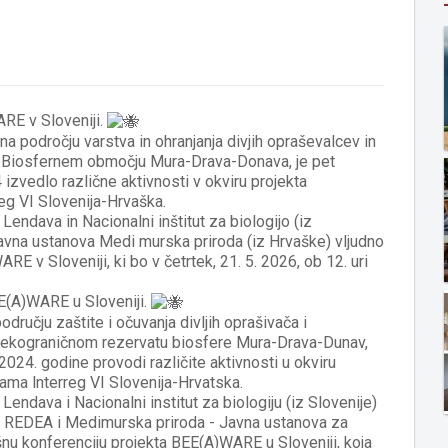
RE v Sloveniji.
a področju varstva in ohranjanja divjih opraševalcev in
 Biosfernem območju Mura-Drava-Donava, je pet
 izvedlo različne aktivnosti v okviru projekta
eg VI Slovenija-Hrvaška.
Lendava in Nacionalni inštitut za biologijo (iz
Javna ustanova Medi murska priroda (iz Hrvaške) vljudno
 v Sloveniji, ki bo v četrtek, 21. 5. 2026, ob 12. uri
E(A)WARE u Sloveniji.
dručju zaštite i očuvanja divljih oprašivača i
rekograničnom rezervatu biosfere Mura-Drava-Dunav,
2024. godine provodi različite aktivnosti u okviru
rama lnterreg VI Slovenija-Hrvatska.
Lendava i Nacionalni institut za biologiju (iz Slovenije)
e REDEA i Medimurska priroda - Javna ustanova za
šnu konferenciju projekta BEE(A)WARE u Sloveniji, koja