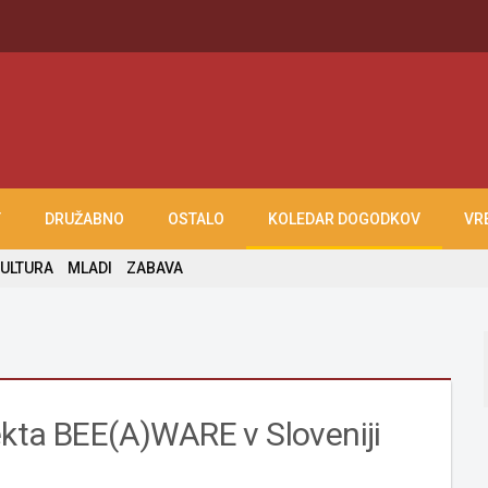
T
DRUŽABNO
OSTALO
KOLEDAR DOGODKOV
VR
ULTURA
MLADI
ZABAVA
ekta BEE(A)WARE v Sloveniji