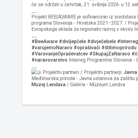
če se održati u četvrtak, 21. svibnja 2026. u 12 sa
__
Projekt BEE(A)WARE je sufinanciran iz sredstava E
programa Slovenija - Hrvatska 2021–2027. / Proj
Evropskega sklada za regionalni razvoj v okviru 
__
#BeeAware
#divljepčele
#divječebele
#Interre
#varujemoNaravo
#oprašivači
#štitimoprirodu
#VarovanjeOpraševalcev
#SkupajZaNaravo
#č
#naravovarstvo
Interreg Programme Slovenia - C
__
Projektni partneri / Projektni partnerji:
Javna
Međimurska priroda - Javna ustanova za zaštitu pr
Muzej Lendava
/ Galéria - Múzeum Lendva