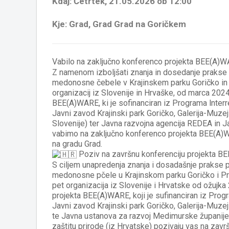
Kdaj: Četrtek, 21.05.2026 ob 12:00
Kje: Grad, Grad Grad na Goričkem
Vabilo na zaključno konferenco projekta BEE(A)WA
Z namenom izboljšati znanja in dosedanje prakse n
medonosne čebele v Krajinskem parku Goričko in
organizacij iz Slovenije in Hrvaške, od marca 2024
BEE(A)WARE, ki je sofinanciran iz Programa lnterr
Javni zavod Krajinski park Goričko, Galerija-Muzej 
Slovenije) ter Javna razvojna agencija REDEA in 
vabimo na zaključno konferenco projekta BEE(A)WARE
na gradu Grad.
Poziv na završnu konferenciju projekta BE
S ciljem unapredenja znanja i dosadašnje prakse po
medonosne pčele u Krajinskom parku Goričko i P
pet organizacija iz Slovenije i Hrvatske od ožujka 
projekta BEE(A)WARE, koji je sufinanciran iz Prog
Javni zavod Krajinski park Goričko, Galerija-Muzej 
te Javna ustanova za razvoj Medimurske županij
zaštitu prirode (iz Hrvatske) pozivaju vas na zavr