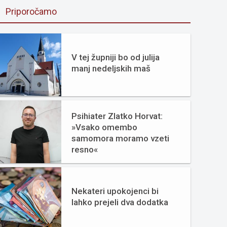
Priporočamo
V tej župniji bo od julija
manj nedeljskih maš
Psihiater Zlatko Horvat:
»Vsako omembo
samomora moramo vzeti
resno«
Nekateri upokojenci bi
lahko prejeli dva dodatka