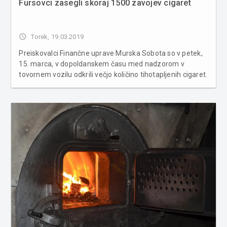
Fursovci zasegli skoraj 1500 zavojev cigaret
access_time
Torek, 19.03.2019
Preiskovalci Finančne uprave Murska Sobota so v petek,
15. marca, v dopoldanskem času med nadzorom v
tovornem vozilu odkrili večjo količino tihotapljenih cigaret.
Finančni preiskovalci mobilne enote Finančne uprave
Murska Sobota so na avtocesti A5 Dolinsko – sever
izvajali finančno ko...