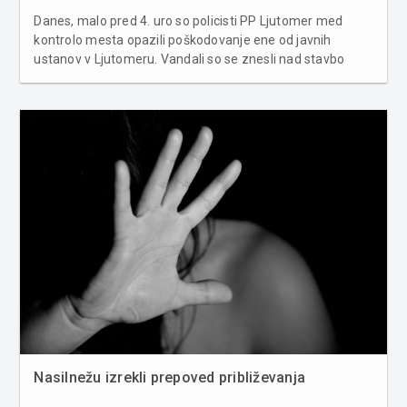
Danes, malo pred 4. uro so policisti PP Ljutomer med
kontrolo mesta opazili poškodovanje ene od javnih
ustanov v Ljutomeru. Vandali so se znesli nad stavbo
Okrajnega sodišča v Ljutomeru. Z opravljenim ogledom in
z zbirnajem obvestil na kraju je bilo ugotovljeno, da so
neznani storilci s spr...
Nasilnežu izrekli prepoved približevanja