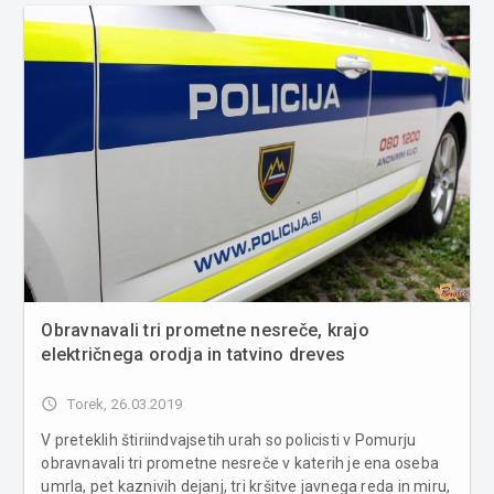
Obravnavali tri prometne nesreče, krajo
električnega orodja in tatvino dreves
access_time
Torek, 26.03.2019
V preteklih štiriindvajsetih urah so policisti v Pomurju
obravnavali tri prometne nesreče v katerih je ena oseba
umrla, pet kaznivih dejanj, tri kršitve javnega reda in miru,