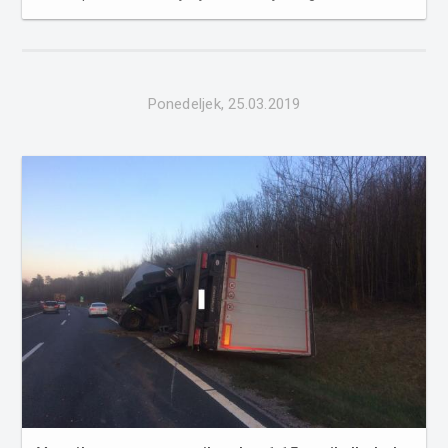
pridržali voznika osebnega avtomobila, ki je vozil pod
vplivom alkohola in šest primerov povoženja divjadi. Ob
0...
Ponedeljek, 25.03.2019