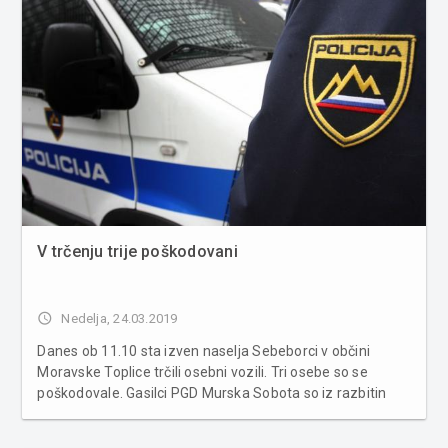
V trčenju trije poškodovani
access_time
Nedelja, 24.03.2019
Danes ob 11.10 sta izven naselja Sebeborci v občini
Moravske Toplice trčili osebni vozili. Tri osebe so se
poškodovale. Gasilci PGD Murska Sobota so iz razbitin
rešili dve ukleščeni osebi, odklopili akumulator in
zavarovali kraj dogodka, navaja Uprava Republike