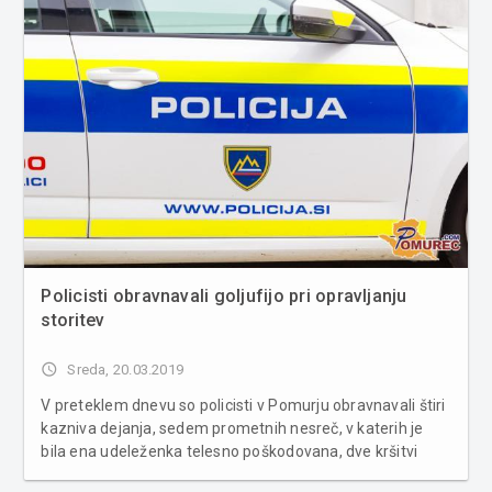
Policisti obravnavali goljufijo pri opravljanju
storitev
access_time
Sreda, 20.03.2019
V preteklem dnevu so policisti v Pomurju obravnavali štiri
kazniva dejanja, sedem prometnih nesreč, v katerih je
bila ena udeleženka telesno poškodovana, dve kršitvi
javnega reda in miru, eno poškodovanje vozila na