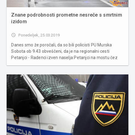
Znane podrobnosti prometne nesreče s smrtnim
izidom
access_time
Ponedeljek, 25.03.2019
Danes smo že poročali, da so bili policisti PU Murska
Sobota ob 9.43 obveščeni, da je na regionalni cesti
Petanjci - Radenci izven naselja Petanjci na mostu čez
reko Muro, prišlo do prometne nesreče med tovornim
vozilom in voznico osebnega avtomobila, v kateri je ena
oseba umrla. Z ogle...