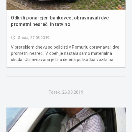
Odkrili ponarejen bankovec, obravnavali dve
prometni nesreči in tatvino
access_time
Sreda, 27.03.2019
V preteklem dnevu so policisti v Pomurju obravnavali dve
prometni nesreči. V obeh je nastala samo materialna
škoda. Obravnavana je bila še ena poškodba vozila na
parkirnem prostoru in šest primerov povoženja divjadi.
Poleg tega so bila obravnavana štiri kazniva dejanja in
štiri kršitve j...
Torek, 26.03.2019