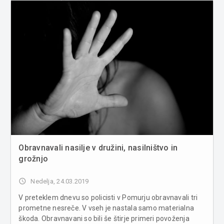
Slovenije za zaščito in...
Obravnavali nasilje v družini, nasilništvo in
grožnjo
access_time
Nedelja, 24.03.2019
V preteklem dnevu so policisti v Pomurju obravnavali tri
prometne nesreče. V vseh je nastala samo materialna
škoda. Obravnavani so bili še štirje primeri povoženja