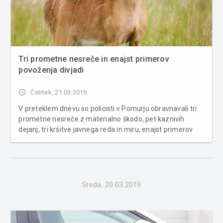
Tri prometne nesreče in enajst primerov
povoženja divjadi
access_time
Četrtek, 21.03.2019
V preteklem dnevu so policisti v Pomurju obravnavali tri
prometne nesreče z materialno škodo, pet kaznivih
dejanj, tri kršitve javnega reda in miru, enajst primerov
povoženja divjadi in dve poškodbi vozila na parkirnem
prostoru. Na področju kriminalitete sta bili obravnavani
dve kaznivi ...
Sreda, 20.03.2019