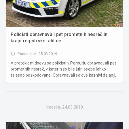
Policisti obravnavali pet prometnih nesreč in
krajo registrske tablice
access_time
Ponedeljek, 25.03.2019
V preteklem dnevu so policisti v Pomurju obravnavali pet
prometnih nesreč, v katerih so bile štiri osebe lahko
telesno poškodovane. Obravnavali so dve kaznivi dejanji,
kršitev javnega reda in miru, tri primere povoženja divjadi
in poškodbo vozila na parkirnem prostoru. Na področju
krimi...
Nedelja, 24.03.2019