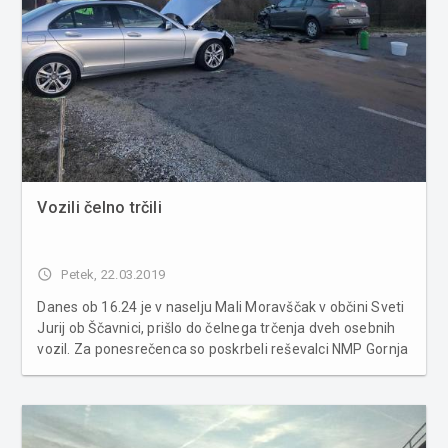
Vozili čelno trčili
access_time
Petek, 22.03.2019
Danes ob 16.24 je v naselju Mali Moravščak v občini Sveti
Jurij ob Ščavnici, prišlo do čelnega trčenja dveh osebnih
vozil. Za ponesrečenca so poskrbeli reševalci NMP Gornja
Radgona. Gasilci PGD Gornja Radgona so s tehničnim
posegom rešili ponesrečenca iz vozila, očistili kraj do...