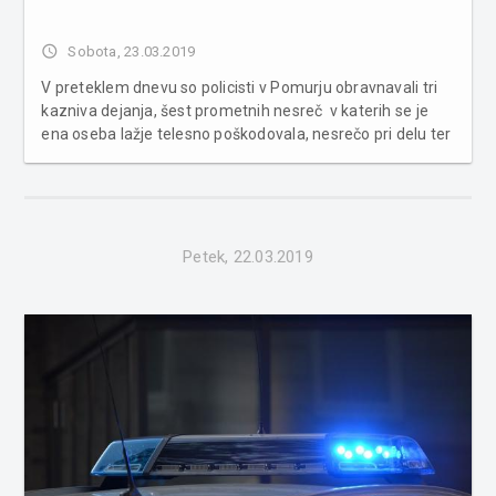
access_time
Sobota, 23.03.2019
V preteklem dnevu so policisti v Pomurju obravnavali tri
kazniva dejanja, šest prometnih nesreč v katerih se je
ena oseba lažje telesno poškodovala, nesrečo pri delu ter
sedem primerov povoženja divjadi. Na področju
kriminalitete smo v Murski Soboti obravnavali tatvino v
trgovini, t...
Petek, 22.03.2019