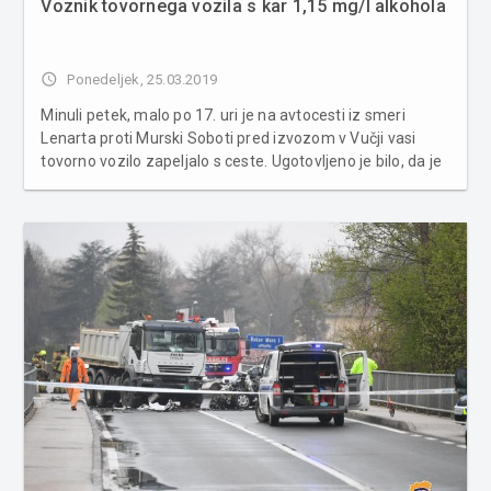
Voznik tovornega vozila s kar 1,15 mg/l alkohola
access_time
Ponedeljek, 25.03.2019
Minuli petek, malo po 17. uri je na avtocesti iz smeri
Lenarta proti Murski Soboti pred izvozom v Vučji vasi
tovorno vozilo zapeljalo s ceste. Ugotovljeno je bilo, da je
državljan Madžarske, voznik tovornega vozila zapeljal na
desno bankino in nato v jarek, kjer se prevrnil. Pri vozniku
je ...