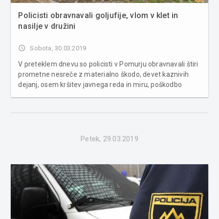
Policisti obravnavali goljufije, vlom v klet in
nasilje v družini
access_time
Sobota, 30.03.2019
V preteklem dnevu so policisti v Pomurju obravnavali štiri
prometne nesreče z materialno škodo, devet kaznivih
dejanj, osem kršitev javnega reda in miru, poškodbo
vozila na parkirnem prostoru in šest primerov povoženja
divjadi. Na področju kriminalitete so soboški policisti
obravnava...
Petek, 29.03.2019