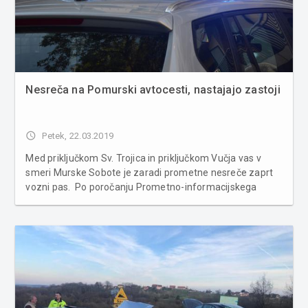
Nesreča na Pomurski avtocesti, nastajajo zastoji
access_time
Petek, 22.03.2019
Med priključkom Sv. Trojica in priključkom Vučja vas v
smeri Murske Sobote je zaradi prometne nesreče zaprt
vozni pas. Po poročanju Prometno-informacijskega
centra je na avtocesti A5, Maribor - Lendava, med
priključkom Sv. Trojica in priključkom Vučja vas v smeri
Murske Sobote zaradi...