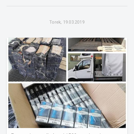
parkirnem prostoru in štiri primere povoženja divjadi. Na
področju k...
Torek, 19.03.2019