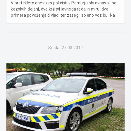
V preteklem dnevu so policisti v Pomurju obravnavali pet
kaznivih dejanj, dve kršitvi javnega reda in miru, dva
primera povoženja divjadi ter zasegli so eno vozilo. Na
področju kriminalitete so obravnavali kršitev
nedotakljivosti stanovanja, tatvino ograjnih elementov,
tatvino kolesa, ta...
Sreda, 27.03.2019