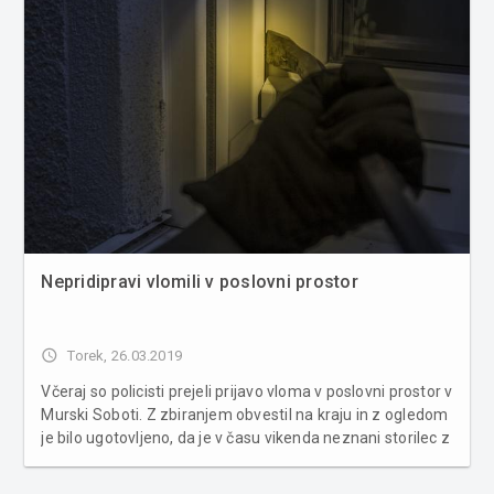
Nepridipravi vlomili v poslovni prostor
access_time
Torek, 26.03.2019
Včeraj so policisti prejeli prijavo vloma v poslovni prostor v
Murski Soboti. Z zbiranjem obvestil na kraju in z ogledom
je bilo ugotovljeno, da je v času vikenda neznani storilec z
neznanim orodjem na vzvod vlomil skozi vrata skladišča
podjetja. Iz notranjosti je odtujil tri manjše, ter...