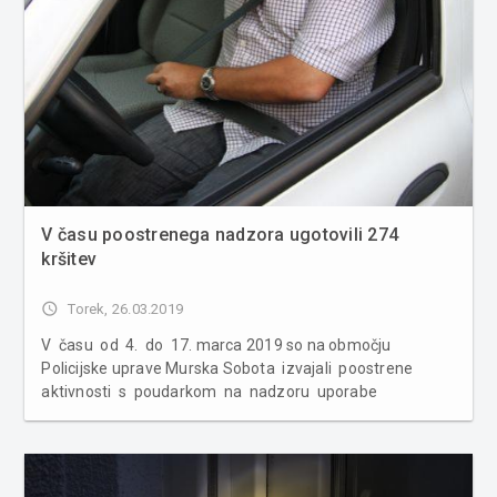
V času poostrenega nadzora ugotovili 274
kršitev
access_time
Torek, 26.03.2019
V času od 4. do 17. marca 2019 so na območju
Policijske uprave Murska Sobota izvajali poostrene
aktivnosti s poudarkom na nadzoru uporabe
varnostnih pasov v cestnem prometu in ustrezno
uporabo zadrževalnih sistemov. Pri izvajanju navedenih
aktivnost...