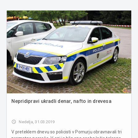
Nepridipravi ukradli denar, nafto in drevesa
access_time
Nedelja, 31.03.2019
V preteklem dnevu so policisti v Pomurju obravnavali tri