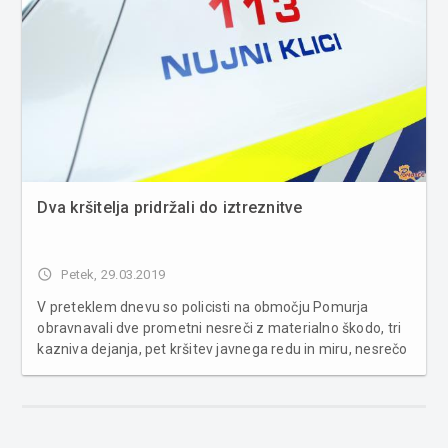
Dva kršitelja pridržali do iztreznitve
access_time
Petek, 29.03.2019
V preteklem dnevu so policisti na območju Pomurja
obravnavali dve prometni nesreči z materialno škodo, tri
kazniva dejanja, pet kršitev javnega redu in miru, nesrečo
pri delu, tri primere povoženja divjadi in poškodbo vozila
na parkirnem mestu. Na področju kriminalitete so soboški
po...