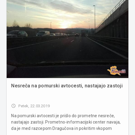
Nesreča na pomurski avtocesti, nastajajo zastoji
access_time
Petek, 22.03.2019
Na pomurski avtocesti je prišlo do prometne nesreče,
nastajajo zastoji. Prometno-informacijski center navaja,
da je med razcepom Dragučova in pokritim vkopom
Močna v smeri Lendave območje zastojev v dolžini 3 km