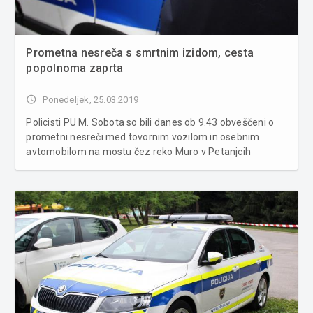
Prometna nesreča s smrtnim izidom, cesta
popolnoma zaprta
access_time
Ponedeljek, 25.03.2019
Policisti PU M. Sobota so bili danes ob 9.43 obveščeni o
prometni nesreči med tovornim vozilom in osebnim
avtomobilom na mostu čez reko Muro v Petanjcih
(občina Tišina). Zdravnik je na kraju prometne nesreče
potrdil smrt voznice osebnega avtomobila. Zaradi
prometne nesreče je na relaci...