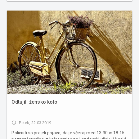
in 900 m. Uprava Republike Slovenije poroča, da je ob
17.08 na avtocesti...
Odtujili žensko kolo
access_time
Petek, 22.03.2019
Policisti so prejeli prijavo, da je včeraj med 13.30 in 18.15