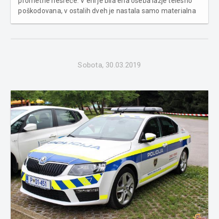
prometne nesreče. V eni je bila ena oseba lažje telesno
poškodovana, v ostalih dveh je nastala samo materialna
škoda. Obravnavana sta bila še dva primera povoženja
divjadi, obravnavanih je bilo še šest kaznivih dejanj in
sedem krši...
Sobota, 30.03.2019