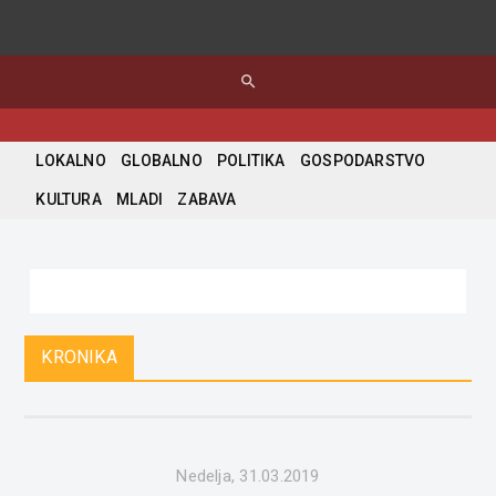
search
LOKALNO
GLOBALNO
POLITIKA
GOSPODARSTVO
KULTURA
MLADI
ZABAVA
KRONIKA
Nedelja, 31.03.2019