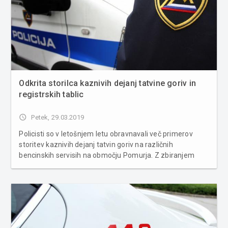
Odkrita storilca kaznivih dejanj tatvine goriv in
registrskih tablic
access_time
Petek, 29.03.2019
Policisti so v letošnjem letu obravnavali več primerov
storitev kaznivih dejanj tatvin goriv na različnih
bencinskih servisih na območju Pomurja. Z zbiranjem
obvestil so ugotovili, da v danih primerih gre za dva
osumljena iz območja PP Murska Sobota. Pri obema je
bila opravljena hišna pr...