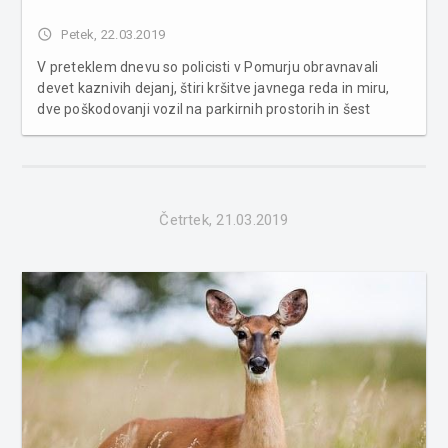
access_time
Petek, 22.03.2019
V preteklem dnevu so policisti v Pomurju obravnavali
devet kaznivih dejanj, štiri kršitve javnega reda in miru,
dve poškodovanji vozil na parkirnih prostorih in šest
primerov povoženj divjadi. Na področju kriminalitete so na
območju Lendave obravnavali tatvino v trgovini in tatvino
dena...
Četrtek, 21.03.2019