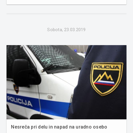
divjadi. Poleg tega je bilo obravnavanih sedem kaznivih
dejanj in pet kršitev javnega reda. S področja
kriminalitete je bil...
Sobota, 23.03.2019
Nesreča pri delu in napad na uradno osebo