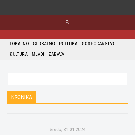
search
LOKALNO
GLOBALNO
POLITIKA
GOSPODARSTVO
KULTURA
MLADI
ZABAVA
KRONIKA
Sreda, 31.01.2024