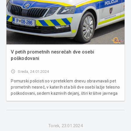
V petih prometnih nesrečah dve osebi
poškodovani
access_time
Sreda, 24.01.2024
Pomurski policisti so v preteklem dnevu obravnavali pet
prometnih nesreč, v katerih sta bili dve osebi lažje telesno
poškodovani, sedem kaznivih dejanj, štiri kršitve javnega
reda in miru ter dva primera povoženja divjadi. S področja
kriminalitete je bila obravnavana zatajitev, dve golj...
Torek, 23.01.2024