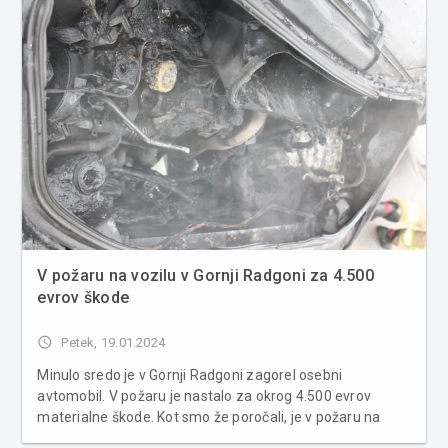
V požaru na vozilu v Gornji Radgoni za 4.500
evrov škode
access_time
Petek, 19.01.2024
Minulo sredo je v Gornji Radgoni zagorel osebni
avtomobil. V požaru je nastalo za okrog 4.500 evrov
materialne škode. Kot smo že poročali, je v požaru na
Trgu svobode v Gornji Radgoni vozilo zgorelo v celoti.