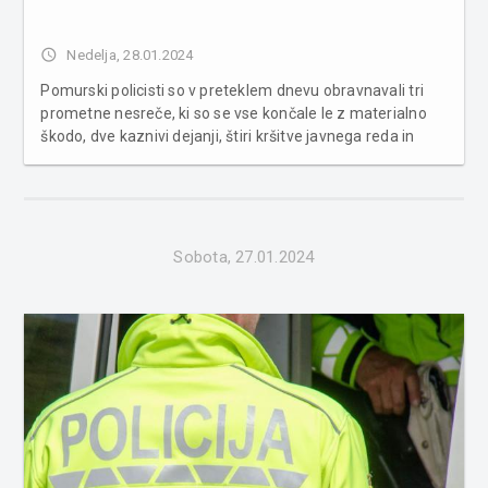
access_time
Nedelja, 28.01.2024
Pomurski policisti so v preteklem dnevu obravnavali tri
prometne nesreče, ki so se vse končale le z materialno
škodo, dve kaznivi dejanji, štiri kršitve javnega reda in
miru, pridržali dve osebi, zasegli osebni avtomobil ter tri
primere povoženja divjadi. Na področju kriminalitete s...
Sobota, 27.01.2024