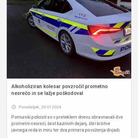
Alkoholiziran kolesar povzročil prometno
nesrečo in se lažje poškodoval
access_time
Ponedeljek, 29.01.2024
Pomurski policisti so v preteklem dnevu obravnavali dve
prometni nesreči, šest kaznivih dejanj, štiri kršitve
javnega reda in miru ter dva primera povoženja divjadi.
Včeraj zvečer je v Murski Soboti prišlo do prometne