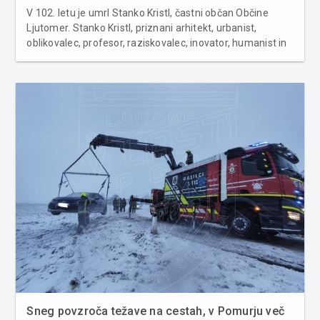
V 102. letu je umrl Stanko Kristl, častni občan Občine
Ljutomer. Stanko Kristl, priznani arhitekt, urbanist,
oblikovalec, profesor, raziskovalec, inovator, humanist in
akademik, je bil rojen 29. januarja 1922 v Ljutomeru.
Maturiral je na mariborski gimnaziji, diplomiral pa na
Oddelku za arh...
Sneg povzroča težave na cestah, v Pomurju več