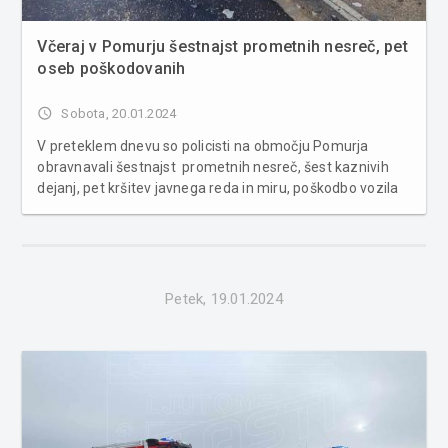
Včeraj v Pomurju šestnajst prometnih nesreč, pet
oseb poškodovanih
access_time
Sobota, 20.01.2024
V preteklem dnevu so policisti na območju Pomurja
obravnavali šestnajst prometnih nesreč, šest kaznivih
dejanj, pet kršitev javnega reda in miru, poškodbo vozila
na parkirišču, povoženje psa in dva primera povoženja
divjadi. V dveh prometnih nesrečah se je lažje
poškodovalo pe...
Petek, 19.01.2024