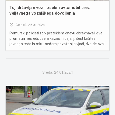
Tuji državljan vozil osebni avtomobil brez
veljavnega vozniškega dovoljenja
access_time
Četrtek, 25.01.2024
Pomurski policisti so v preteklem dnevu obravnavali dve
prometni nesreči, osem kaznivih dejanj, šest kršitev
javnega reda in miru, sedem povoženj divjadi, dve delovni
nesreči ter zaseg vozila. Ena prometna nesreča se je
končala zgolj z materialno škodo, v nesreči v Petanjcih pa
je vo...
Sreda, 24.01.2024