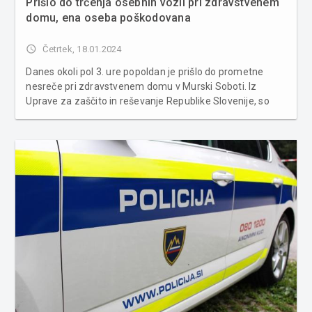
Prišlo do trčenja osebnih vozil pri zdravstvenem
domu, ena oseba poškodovana
access_time
Četrtek, 18.01.2024
Danes okoli pol 3. ure popoldan je prišlo do prometne
nesreče pri zdravstvenem domu v Murski Soboti. Iz
Uprave za zaščito in reševanje Republike Slovenije, so
sporočili, da sta ob 14.30. uri v Kopališki ulici v Murski
Soboti trčili osebni vozili. Gasilci PGD Murska Sobota so
zavar...