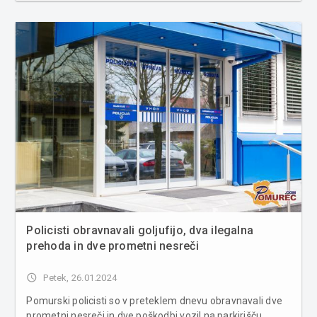
bližini večstanovanjske stavbe. Pred prihodom gasilcev je
požar p...
Policisti obravnavali goljufijo, dva ilegalna
prehoda in dve prometni nesreči
access_time
Petek, 26.01.2024
Pomurski policisti so v preteklem dnevu obravnavali dve
prometni nesreči in dve poškodbi vozil na parkirišču,