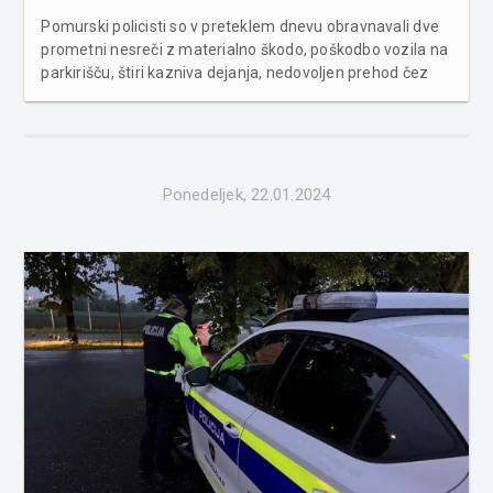
Pomurski policisti so v preteklem dnevu obravnavali dve
prometni nesreči z materialno škodo, poškodbo vozila na
parkirišču, štiri kazniva dejanja, nedovoljen prehod čez
notranjo mejo Evropske unije, dva krat so obravnavali
povoženje divjadi in iskali so pogrešano osebo, ki se je že
varn...
Ponedeljek, 22.01.2024