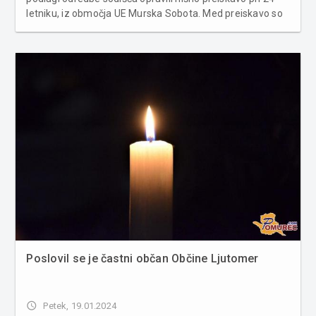
letniku, iz območja UE Murska Sobota. Med preiskavo so
bili najdeni in zaseženi pripomočki za pripravo droge. 44-
letnem sorodniku pa je bila zasežena repetirna puška in
več...
Poslovil se je častni občan Občine Ljutomer
access_time
Petek, 19.01.2024