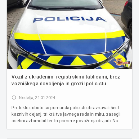
Vozil z ukradenimi registrskimi tablicami, brez
vozniškega dovoljenja in grozil policistu
access_time
Nedelja, 21.01.2024
Preteklo soboto so pomurski policisti obravnavali šest
kaznivih dejanj, tri kršitve javnega reda in miru, zasegli
osebni avtomobil ter tri primere povoženja divjadi. Na
področju kriminalitete so obravnavali kaznivo dejanje
neomogočanje stika z otrokom, dve poškodovanji tuje