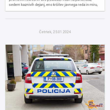
sedem kaznivih dejanj, eno kršitev javnega reda in miru,
zasegli smo vozilo in tri povoženje divjadi. Ena prometna
nesreča se je končala z materialno škodo. Druga
prometna ne...
Četrtek, 25.01.2024