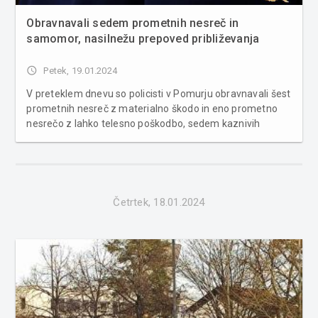
Obravnavali sedem prometnih nesreč in
samomor, nasilnežu prepoved približevanja
access_time
Petek, 19.01.2024
V preteklem dnevu so policisti v Pomurju obravnavali šest
prometnih nesreč z materialno škodo in eno prometno
nesrečo z lahko telesno poškodbo, sedem kaznivih
dejanj, samomor, štiri kršitve javnega reda, kršitev
izrečenega ukrepa prepovedi približevanja, en nedovoljen
prehod čez notran...
Četrtek, 18.01.2024