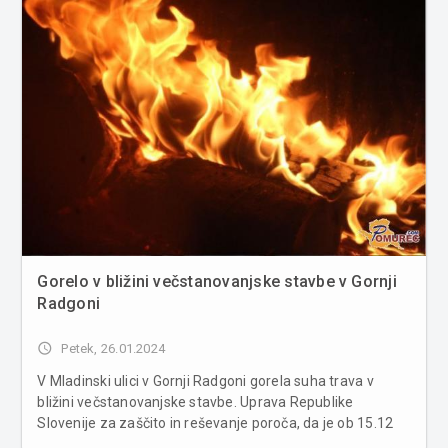
Gorelo v bližini večstanovanjske stavbe v Gornji
Radgoni
access_time
Petek, 26.01.2024
V Mladinski ulici v Gornji Radgoni gorela suha trava v
bližini večstanovanjske stavbe. Uprava Republike
Slovenije za zaščito in reševanje poroča, da je ob 15.12
uri v Mladinski ulici v Gornji Radgoni gorela suha trava v