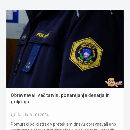
Obravnavali več tatvin, ponarejanje denarja in
goljufijo
access_time
Sreda, 31.01.2024
Pomurski policisti so v preteklem dnevu obravnavali eno