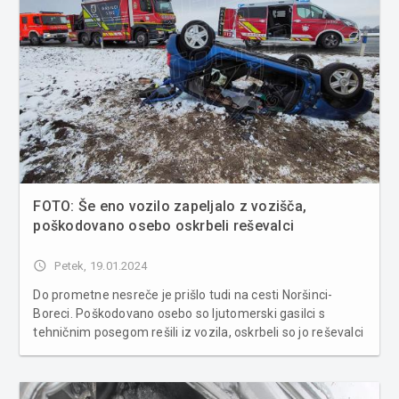
FOTO: Še eno vozilo zapeljalo z vozišča,
poškodovano osebo oskrbeli reševalci
access_time
Petek, 19.01.2024
Do prometne nesreče je prišlo tudi na cesti Noršinci-
Boreci. Poškodovano osebo so ljutomerski gasilci s
tehničnim posegom rešili iz vozila, oskrbeli so jo reševalci
NMP. Uprava za zaščito in reševanje poroča, da je ob
14.20 na cesti Noršinci-Boreci, občina Ljutomer, osebno
vozil...