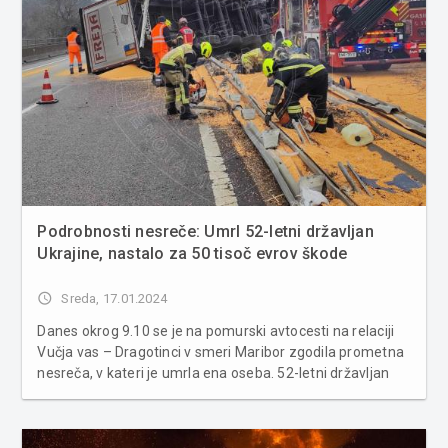
Podrobnosti nesreče: Umrl 52-letni državljan
Ukrajine, nastalo za 50 tisoč evrov škode
access_time
Sreda, 17.01.2024
Danes okrog 9.10 se je na pomurski avtocesti na relaciji
Vučja vas – Dragotinci v smeri Maribor zgodila prometna
nesreča, v kateri je umrla ena oseba. 52-letni državljan
Ukrajine je vozil skupino vozil sestavljeno iz tovornega
vlečnega vozila s polpriklopnim vozilom, na katerem je
imel n...