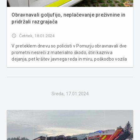
Obravnavali goljufijo, neplačevanje preživnine in
pridržali razgrajača
access_time
Četrtek, 18.01.2024
V preteklem dnevu so policisti v Pomurju obravnavali dve
prometni nesreči z materialno škodo, štiri kazniva
dejanja, pet kršitev javnega reda in miru, poškodbo vozila
na parkirišču, povoženje divjadi in požar. Včeraj, okrog 9.
ure, se je pomurski avtocesti pripetila prometna
nesreča...
Sreda, 17.01.2024