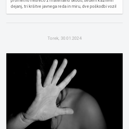
prometno nesrečo z materialno škodo, sedem kaznivih
dejanj, tri kršitve javnega reda in miru, dve poškodbi vozil
na parkirišču in obravnavali so pet povoženj divjadi. S
področja kriminalitete so obravnavali goljufijo,
poškodovanj...
Torek, 30.01.2024