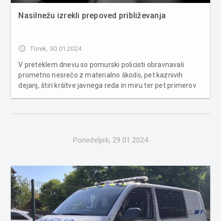
Nasilnežu izrekli prepoved približevanja
access_time
Torek, 30.01.2024
V preteklem dnevu so pomurski policisti obravnavali
prometno nesrečo z materialno škodo, pet kaznivih
dejanj, štiri kršitve javnega reda in miru ter pet primerov
povoženja divjadi. S področja kriminalitete je bilo
obravnavanih več tatvin, kaznivo dejanje s področja
računalniške krimi...
Ponedeljek, 29.01.2024