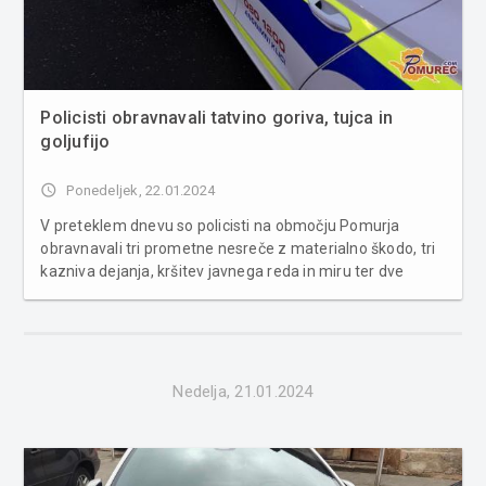
Policisti obravnavali tatvino goriva, tujca in
goljufijo
access_time
Ponedeljek, 22.01.2024
V preteklem dnevu so policisti na območju Pomurja
obravnavali tri prometne nesreče z materialno škodo, tri
kazniva dejanja, kršitev javnega reda in miru ter dve
povoženji divjadi. S področja kriminalitete je bila
obravnavana tatvina goriva iz parkiranega tovornega
vozila, goljufija in ka...
Nedelja, 21.01.2024