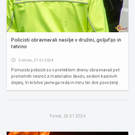
Policisti obravnavali nasilje v družini, goljufijo in
tatvino
access_time
Sobota, 27.01.2024
Pomurski policisti so v preteklem dnevu obravnavali pet
prometnih nesreč z materialno škodo, sedem kaznivih
dejanj, tri kršitve javnega reda in miru ter dve povoženji
divjadi. S področja kriminalitete so bila obravnavana tri
poškodovanja tuje stvari, nasilje v družini, goljufija, krš...
Petek, 26.01.2024