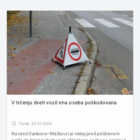
V trčenju dveh vozil ena oseba poškodovana
access_time
Torek, 23.01.2024
Na cesti Dankovci–Mačkovci je nekaj pred poldnevom