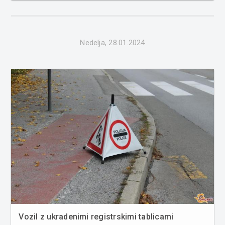
nesreče, in sicer zaradi neprilagojene hitrosti ter vožnje
pod vpl...
Nedelja, 28.01.2024
Vozil z ukradenimi registrskimi tablicami