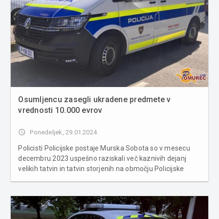
Osumljencu zasegli ukradene predmete v
vrednosti 10.000 evrov
access_time
Ponedeljek, 29.01.2024
Policisti Policijske postaje Murska Sobota so v mesecu
decembru 2023 uspešno raziskali več kaznivih dejanj
velikih tatvin in tatvin storjenih na območju Policijske
postaje Murska Sobota, ki jih je utemeljeno osumljen 22-
letnik iz območja Murske Sobote. Na podlagi opravljenih
hišnih preisk...