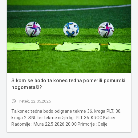
S kom se bodo ta konec tedna pomerili pomurski
nogometaši?
access_time
Petek, 22.05.2026
Ta konec tedna bodo odigrane tekme 36. kroga PLT, 30.
kroga 2. SNL ter tekme nižjih lig. PLT 36. KROG Kalcer
Radomlje : Mura 22.5.2026 20:00 Primorje : Celje
22.5.2026 20:00 Maribor : Aluminij 23.5.2026 17:30 Bravo :
Olimpija Ljubljana 23.5.2026 20:15 ...