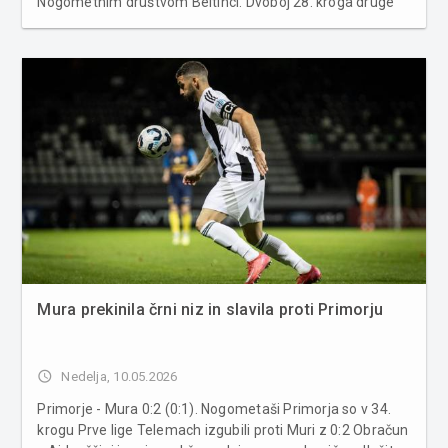
Nogometnim društvom Beltinci. Dvoboj 28. kroga druge
Slovenske nogometne lige je prinesel zanimivo
nogometno predstavo z več priložnostmi na obeh
straneh. Beltinci so povedli v 5...
Mura prekinila črni niz in slavila proti Primorju
access_time
Nedelja, 10.05.2026
Primorje - Mura 0:2 (0:1). Nogometaši Primorja so v 34.
krogu Prve lige Telemach izgubili proti Muri z 0:2 Obračun