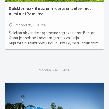
Selektor razkril seznam reprezentantov, med
njimi tudi Pomurec
access_time
Ponedeljek, 25.05.2026
Selektor slovenske nogometne reprezentance Boštjan
Cesar je predstavil seznam igralcev za junijski
pripravljalni tekmi proti Cipru in Hrvaški, med vpoklicanimi
pa je tudi Prekmurec Erik Janža. Slovenija bo prvo
pripravljalno tekmo odigrala 4. junija v Stožicah proti
Cipru, tri dni pozneje ...
Nedelja, 24.05.2026