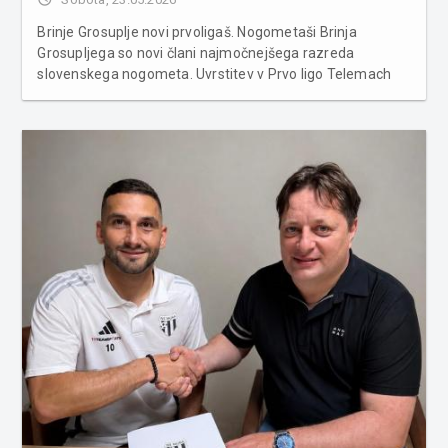
Brinje Grosuplje novi prvoligaš. Nogometaši Brinja
Grosupljega so novi člani najmočnejšega razreda
slovenskega nogometa. Uvrstitev v Prvo ligo Telemach
jim je zagotovila zmaga 1:0 v Biljah, saj je Nafta, ki je
imela pred zadnjim krogom dve točki prednosti, doma
proti kranjskemu Triglavu ...