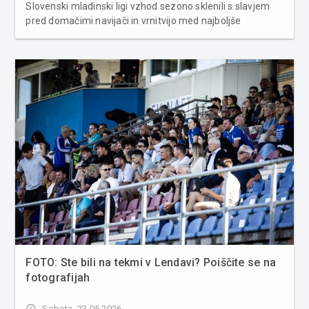
Slovenski mladinski ligi vzhod sezono sklenili s slavjem
pred domačimi navijači in vrnitvijo med najboljše
mladinske ekipe v državi. V Beltincih je bilo danes znova
praznično. Mladinci Nogometnega društva Aluvar Beltinci
so po uspešn...
FOTO: Ste bili na tekmi v Lendavi? Poiščite se na
fotografijah
access_time
Sobota, 23.05.2026