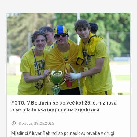
FOTO: V Beltincih se po več kot 25 letih znova
piše mladinska nogometna zgodovina
access_time
Sobota, 23.05.2026
Mladinci Aluvar Beltinci so po naslovu prvaka v drugi