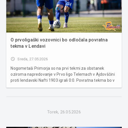
O prvoligaški vozovnici bo odločala povratna
tekma v Lendavi
access_time
Sreda, 27.05.2026
Nogometaši Primorja so na prvi tekmi za obstanek
oziroma napredovanje v Prvo ligo Telemach v Ajdovščini
proti lendavski Nafti 1903 igrali 0:0. Povratna tekma bo v
nedeljo ob 17.00 v Lendavi. Zmagovalec dvoboja si bo
zagotovil igranje v prvoligaški konkurenci v sezoni
2026/27. Mestni stadio...
Torek, 26.05.2026