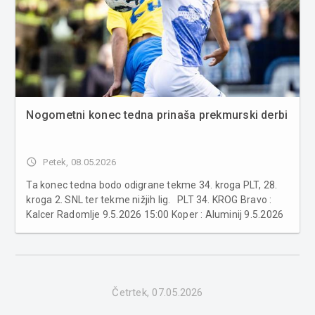
Nogometni konec tedna prinaša prekmurski derbi
access_time
Petek, 08.05.2026
Ta konec tedna bodo odigrane tekme 34. kroga PLT, 28.
kroga 2. SNL ter tekme nižjih lig. PLT 34. KROG Bravo :
Kalcer Radomlje 9.5.2026 15:00 Koper : Aluminij 9.5.2026
17:30 Maribor : Olimpija Ljubljana 9.5.2026 20:15 Primorje
: Mura 10.5.2026 15:00 ...
Četrtek, 07.05.2026