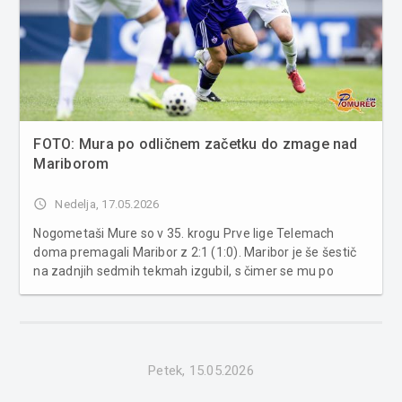
FOTO: Mura po odličnem začetku do zmage nad
Mariborom
access_time
Nedelja, 17.05.2026
Nogometaši Mure so v 35. krogu Prve lige Telemach
doma premagali Maribor z 2:1 (1:0). Maribor je še šestič
na zadnjih sedmih tekmah izgubil, s čimer se mu po
porazu za zeleno mizo proti Olimpiji obeta šele peto
mesto v državnem prvenstvu. Mura je razbremenjena
boja za obstanek povezala ...
Petek, 15.05.2026