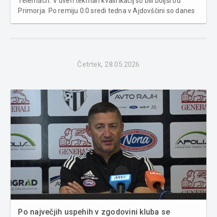
Telemach. V dveh tekmah kvalifikacij so bili boljši od
Primorja. Po remiju 0:0 sredi tedna v Ajdovščini so danes
v Lendavi slavili z 1:0. Zmagoviti gol je v 93. minuti
dosegel Amadej Maroša. Lendavčani so se ekspresno
vrnili v e...
Četrtek, 28.05.2026
Po največjih uspehih v zgodovini kluba se