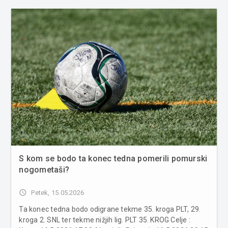
S kom se bodo ta konec tedna pomerili pomurski
nogometaši?
access_time
Petek, 15.05.2026
Ta konec tedna bodo odigrane tekme 35. kroga PLT, 29.
kroga 2. SNL ter tekme nižjih lig. PLT 35. KROG Celje :