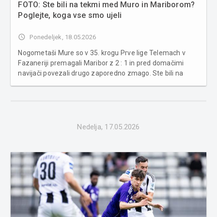
FOTO: Ste bili na tekmi med Muro in Mariborom?
Poglejte, koga vse smo ujeli
access_time
Ponedeljek, 18.05.2026
Nogometaši Mure so v 35. krogu Prve lige Telemach v
Fazaneriji premagali Maribor z 2 : 1 in pred domačimi
navijači povezali drugo zaporedno zmago. Ste bili na
tekmi? Dvoboj se je začel silovito. Že po 20 sekundah je
Kenan Kurtović izkoristil luknjo v obrambi Maribora in
prehitel rezervne...
Nedelja, 17.05.2026