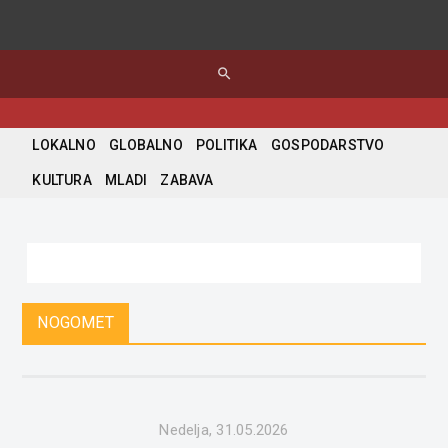
search
LOKALNO
GLOBALNO
POLITIKA
GOSPODARSTVO
KULTURA
MLADI
ZABAVA
NOGOMET
Nedelja, 31.05.2026