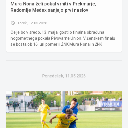
Mura Nona želi pokal vrniti v Prekmurje,
Radomlje Medex sanjajo prvi naslov
access_time
Torek, 12.05.2026
Celje bo v sredo, 13. maja, gostilo finalna obračuna
nogometnega pokala Pivovarne Union. V ženskem finalu
se bosta ob 16. uri pomerili ŽNK Mura Nona in ŽNK
Radomlje Medex, v moškem finalu pa ob 20. uri še
Aluminij in drugoligaš Brinje Grosuplje. Kot poroča NZS,
bodo v ženskem finalu na d...
Ponedeljek, 11.05.2026