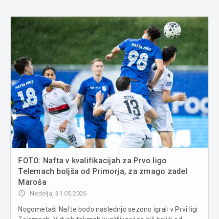
FOTO: Nafta v kvalifikacijah za Prvo ligo
Telemach boljša od Primorja, za zmago zadel
Maroša
access_time
Nedelja, 31.05.2026
Nogometaši Nafte bodo naslednjo sezono igrali v Prvi ligi