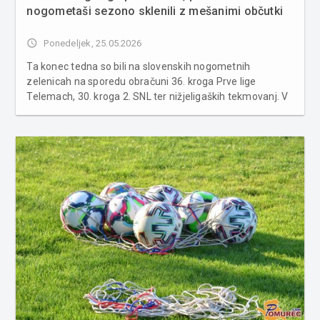
nogometaši sezono sklenili z mešanimi občutki
access_time
Ponedeljek, 25.05.2026
Ta konec tedna so bili na slovenskih nogometnih
zelenicah na sporedu obračuni 36. kroga Prve lige
Telemach, 30. kroga 2. SNL ter nižjeligaških tekmovanj. V
nadaljevanju preverite, kako so se odrezali pomurski
nogometaši. PRVA LIGA TELEMACH 36. KROG Primorje :
Celje 0:4 Ka...