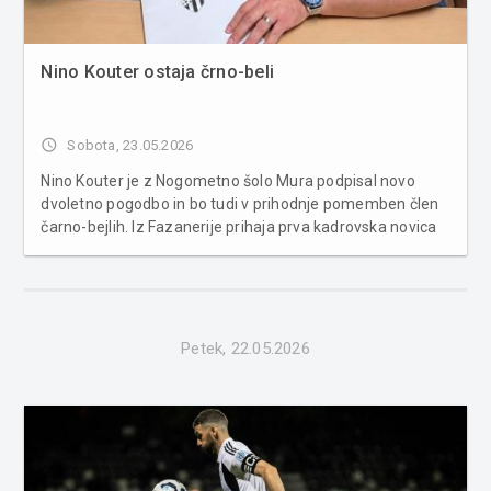
Nino Kouter ostaja črno-beli
access_time
Sobota, 23.05.2026
Nino Kouter je z Nogometno šolo Mura podpisal novo
dvoletno pogodbo in bo tudi v prihodnje pomemben člen
čarno-bejlih. Iz Fazanerije prihaja prva kadrovska novica
po koncu sezone 2025/26. Kapetan Nogometne šole
Mura Nino Kouter ostaja član čarno-bejlih. Izkušeni vezist
je podpisal novo...
Petek, 22.05.2026