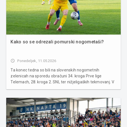
Kako so se odrezali pomurski nogometaši?
access_time
Ponedeljek, 11.05.2026
Ta konec tedna so bili na slovenskih nogometnih
zelenicah na sporedu obračuni 34. kroga Prve lige
Telemach, 28. kroga 2. SNL ter nižjeligaških tekmovanj. V
nadaljevanju preverite, kako so se odrezali pomurski
nogometaši. PRVA LIGA TELEMACH 34. KROG Bravo :
Kalcer Radomlje 2:1 ...