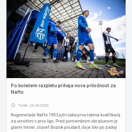
Po bolečem razpletu prihaja nova priložnost za
Nafto
access_time
Torek, 26.05.2026
Nogometaše Nafte 1903 jutri čaka prva tekma kvalifikacij
za uvrstitev v prvo ligo. Pred pomembnim obračunom je
glavni trener József Bozsik poudaril, da je bilo po zadnji