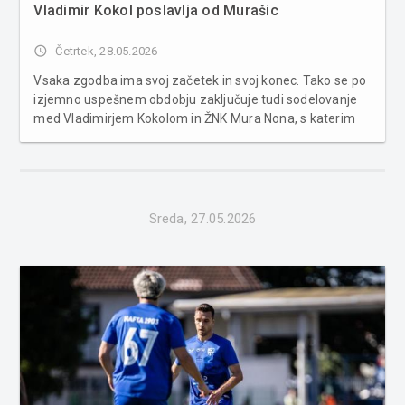
Vladimir Kokol poslavlja od Murašic
access_time
Četrtek, 28.05.2026
Vsaka zgodba ima svoj začetek in svoj konec. Tako se po
izjemno uspešnem obdobju zaključuje tudi sodelovanje
med Vladimirjem Kokolom in ŽNK Mura Nona, s katerim
so Murašice spisale nekatere največje uspehe v
zgodovini kluba. Kokol je na črno-bejlo klop sedel v
začetku leta 2024, v dveh...
Sreda, 27.05.2026