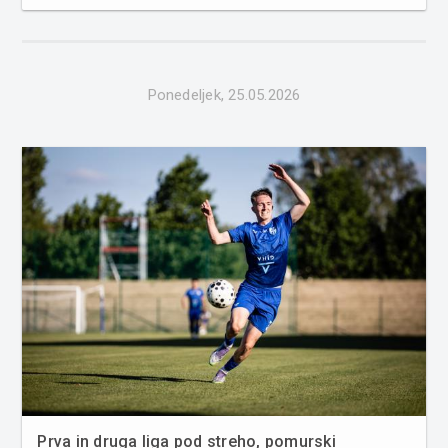
tekmi v ekipi prisotno veliko razočaranje, a hkrati
verjame, da bo to igralcem dalo dodatno motivacijo za
prihajajoči obr...
Ponedeljek, 25.05.2026
Prva in druga liga pod streho, pomurski