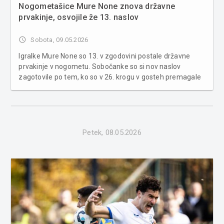
Nogometašice Mure None znova državne
prvakinje, osvojile že 13. naslov
access_time
Sobota, 09.05.2026
Igralke Mure None so 13. v zgodovini postale državne
prvakinje v nogometu. Sobočanke so si nov naslov
zagotovile po tem, ko so v 26. krogu v gosteh premagale
Primorje s 3:0. Mura, ki jo prihodnji teden čaka še nastop v
finalu pokala proti Radomljam, je proti Ajdovkam
prepričljivo dobila p...
Petek, 08.05.2026