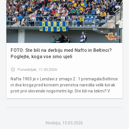
FOTO: Ste bili na derbiju med Nafto in Beltinci?
Poglejte, koga vse smo ujeli
access_time
Ponedeljek, 11.05.2026
Nafta 1903 je v Lendavi z zmago 2 : 1 premagala Beltince
in dva kroga pred koncem prvenstva naredila velik korak
proti prvi slovenski nogometni ligi. Ste bili na tekmi? V
Lendavi je bil danes odigran prekmurski derbi med
Nogometnim klubom Nafta 1903 in Nogometnim
društvom Beltinci. Dvoboj 28....
Nedelja, 10.05.2026