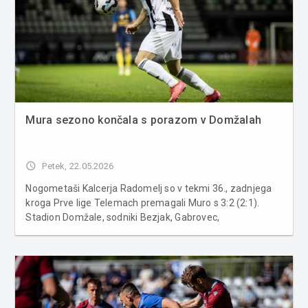
Mura sezono končala s porazom v Domžalah
access_time
Petek, 22.05.2026
Nogometaši Kalcerja Radomelj so v tekmi 36., zadnjega
kroga Prve lige Telemach premagali Muro s 3:2 (2:1).
Stadion Domžale, sodniki Bezjak, Gabrovec,
Burjan.Strelci: 0:1 Kurtović (8.), 1:1 Pelko (11.), 2:1 Pelko
(17.), 2:2 Kasalo (56.), 3:2 Klančir (74.).Kalcer Radomlje:
Pridgar, Anželj (...