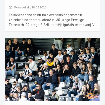
access_time
Ponedeljek, 18.05.2026
Ta konec tedna so bili na slovenskih nogometnih
zelenicah na sporedu obračuni 35. kroga Prve lige
Telemach, 29. kroga 2. SNL ter nižjeligaških tekmovanj. V
nadaljevanju preverite, kako so se odrezali pomurski
nogometaši. PRVA LIGA TELEMACH 35. KROG Celje :
Koper 1:2 Alumi...