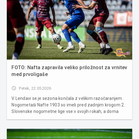
FOTO: Nafta zapravila veliko priložnost za vrnitev
med prvoligaše
access_time
Petek, 22.05.2026
V Lendavi se je sezona končala z velikim razočaranjem.
Nogometaši Nafte 1903 so imeli pred zadnjim krogom 2.
Slovenske nogometne lige vse v svojih rokah, a doma
proti kranjskemu Triglavu niso prišli do zmage. Tekma v
Športnem parku Lendava se je končala z izidom 1:1, kar
je ob zmagi Bri...