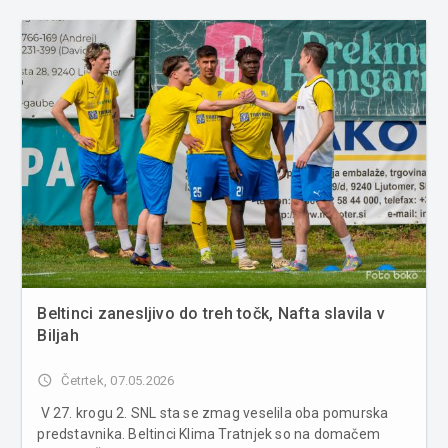
Beltinci zanesljivo do treh točk, Nafta slavila v
Biljah
access_time
Četrtek, 07.05.2026
V 27. krogu 2. SNL sta se zmag veselila oba pomurska
predstavnika. Beltinci Klima Tratnjek so na domačem