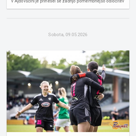
v Ajdovščini je prinesel še zadnjo pomembnejšo odločitev
v tej sezoni slovenske lige. Potem ko je pred časom prvak
postalo Celje, ko si je Koper zagotovil drugo mesto in ...
Sobota, 09.05.2026