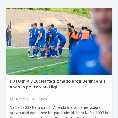
FOTO in VIDEO: Nafta z zmago proti Beltincem z
nogo in pol že v prvi ligi
access_time
Nedelja, 10.05.2026
Nafta 1903 - Beltinci 2:1. V Lendavi je bil danes odigran
prekmurski derbi med Nogometnim klubom Nafta 1903 in