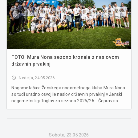
FOTO: Mura Nona sezono kronala z naslovom
državnih prvakinj
access_time
Nedelja, 24.05.2026
Nogometašice Ženskega nogometnega kluba Mura Nona
so tudi uradno osvojile naslov državnih prvakinj v Ženski
nogometni ligi Triglav za sezono 2025/26. Čeprav so
Sobočanke zadnji krog sklenile s porazom, to ni
spremenilo končnega razpleta prvenstva, saj so si črno-
bele prvo mesto zagot...
Sobota, 23.05.2026