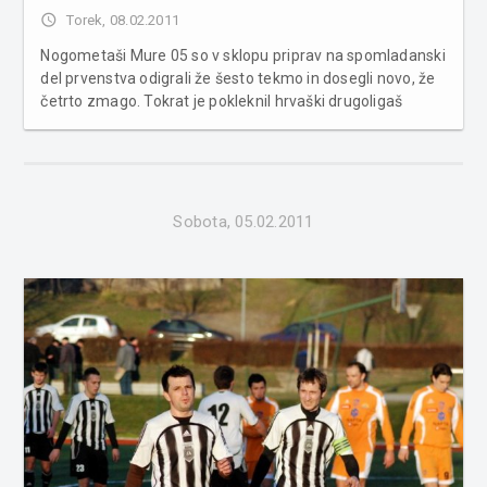
access_time
Torek, 08.02.2011
Nogometaši Mure 05 so v sklopu priprav na spomladanski
del prvenstva odigrali že šesto tekmo in dosegli novo, že
četrto zmago. Tokrat je pokleknil hrvaški drugoligaš
Međimurje s 5:1. Mura 05 : Međimurje 5:1 (0:0) Strelci: 0:1
(Kokot, 56.), 1:1 (Lotrič, 66.), 2:1 (Bohar, 70.), 3:1 (Lotrič,...
Sobota, 05.02.2011