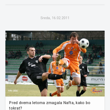
7:1 premagali tretjeligaša Veržej. Kot je za Vestnik spletni
poveda...
Sreda, 16.02.2011
Pred dvema letoma zmagala Nafta, kako bo
tokrat?