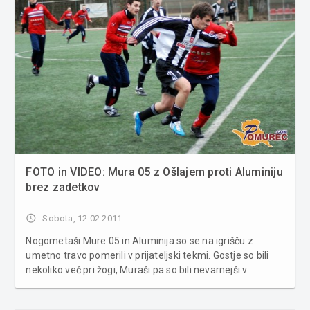
FOTO in VIDEO: Mura 05 z Ošlajem proti Aluminiju
brez zadetkov
access_time
Sobota, 12.02.2011
Nogometaši Mure 05 in Aluminija so se na igrišču z
umetno travo pomerili v prijateljski tekmi. Gostje so bili
nekoliko več pri žogi, Muraši pa so bili nevarnejši v
protinapadih. V prvem polčasu je Mura zapravila tri
izjemne priložnosti za zadetek. Nenatančni so bili Sprečo,