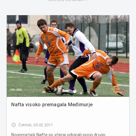
Nafta visoko premagala Međimurje
access_time
Četrtek, 03.02.2011
Nogometaši Nafte so včeraj odigrali svojo drugo