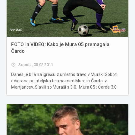
FOTO in VIDEO: Kako je Mura 05 premagala
Čardo
access_time
Sobota, 05.02.2011
Danes je bila na igrišču z umetno travo v Murski Soboti
odigrana prijateljska tekma med Muro in Čardo iz
Martjancev. Slavili so Muraši s 3:0. Mura 05 : Čarda 3:0
(2:0) Strelci: 1:0 (Bohar, 13.), 2:0 (Lotrič, 24.), 3:0 (Lotrič,
88.) Mura 05: Luk, Kous, Rogač, Filipovič, E. Janža, H...