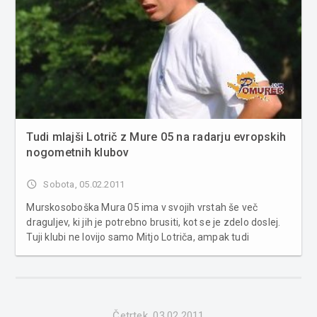
Tudi mlajši Lotrič z Mure 05 na radarju evropskih
nogometnih klubov
access_time
Sobota, 05.02.2011
Murskosoboška Mura 05 ima v svojih vrstah še več
draguljev, ki jih je potrebno brusiti, kot se je zdelo doslej.
Tuji klubi ne lovijo samo Mitjo Lotriča, ampak tudi
njegovega leto dni mlajšega brata Andreja. Če smo v
zadnjem letu pogosto brali, da si 16-letnega napadalca
Mure 05 Mitjo Lotriča ...
Četrtek, 03.02.2011