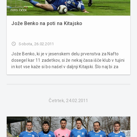
Jože Benko na poti na Kitajsko
access_time
Sobota, 26.02.2011
Jože Benko, ki je v jesenskem delu prvenstva za Nafto
dosegel kar 11 zadetkov, si že nekaj časa išče klub v tujini
in kot vse kaže si bo našel v daljnji Kitajski. Šlo naj bi za
drugourščeni klub tamkajšnje druge lige, podpisal pa naj
bi do pogodbo do novembra. Lendavska Nafta je kljub
finan...
Četrtek, 24.02.2011