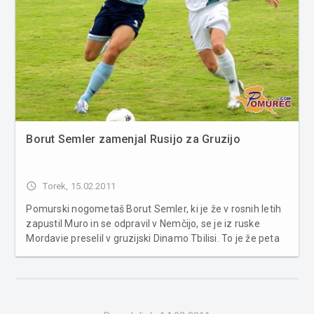
Borut Semler zamenjal Rusijo za Gruzijo
access_time
Torek, 15.02.2011
Pomurski nogometaš Borut Semler, ki je že v rosnih letih
zapustil Muro in se odpravil v Nemčijo, se je iz ruske
Mordavie preselil v gruzijski Dinamo Tbilisi. To je že peta
država, v kateri bo igral, za nekdanjega sovjetskega
velikana pa je podpisal triletno pogodbo. Borut Semler je
po enolet...