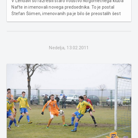
V Lendavi so razrešili staro vodstvo Nogometnega kluba
Nafte in imenovali novega predsednika. To je postal
Štefan Šömen, imenovanih pa je bilo še preostalih šest
članov upravnega odbora. Trenuten dolg kluba znaša 1,3
milijona evrov, s sklepom pa se je novo vodstvo zavezalo,
da se naredi revizija...
Nedelja, 13.02.2011