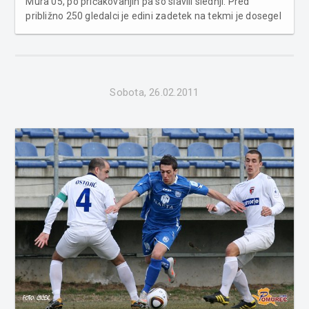
Mura 05, po pričakovanjih pa so slavili slednji. Pred
približno 250 gledalci je edini zadetek na tekmi je dosegel
Žiga Kous. Odranci : Mura 05 0:1 (0:1) Obe ekipi sta imeli
veliko težav z zmrznjenim igriščem, ki je bil ovira za
kvali...
Sobota, 26.02.2011