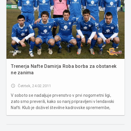
Trenerja Nafte Damirja Roba borba za obstanek
ne zanima
access_time
Četrtek, 24.02.2011
V soboto se nadaljuje prvenstvo v prvi nogometni ligi,
zato smo preverili, kako so nanj pripravljeni v lendavski
Nafti. Klub je doživel številne kadrovske spremembe,
dobil tudi novega predsednika, še vedno pa so globoko v
dolgovih. Edini pomurski prvoligaš Nafta je s pripravami
pričela šele 24....