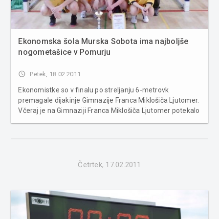
Ekonomska šola Murska Sobota ima najboljše
nogometašice v Pomurju
access_time
Petek, 18.02.2011
Ekonomistke so v finalu po streljanju 6-metrovk
premagale dijakinje Gimnazije Franca Miklošiča Ljutomer.
Včeraj je na Gimnaziji Franca Miklošiča Ljutomer potekalo
področno tekmovanje srednjih šol v nogometu za
dijakinje, na katerem so poleg domačink sodelovale ekipe
Ekonomske šole Murska ...
Četrtek, 17.02.2011