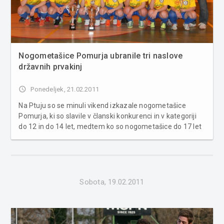
Nogometašice Pomurja ubranile tri naslove
državnih prvakinj
access_time
Ponedeljek, 21.02.2011
Na Ptuju so se minuli vikend izkazale nogometašice
Pomurja, ki so slavile v članski konkurenci in v kategoriji
do 12 in do 14 let, medtem ko so nogometašice do 17 let
bile druge. Minuli vikend je na Ptuju potekal finalni turnir
državnega prvenstva v futsalu za ženske. Tako kot
lansko leto so n...
Sobota, 19.02.2011