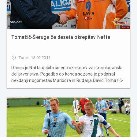
Tomažič-Šeruga že deseta okrepitev Nafte
access_time
Torek, 15.02.2011
Danes je Nafta dobila še eno okrepitev za spomladanski
del prvenstva. Pogodbo do konca sezone je podpisal
nekdanji nogometaš Maribora in Rudarja David Tomažič-
Šeruga. S tem naj bi bilo kadrovanje zaključeno, bilanca
Nafte v zimskem prestopnem roku pa je 10 odhodov in
prihodov. 25-letni David T...