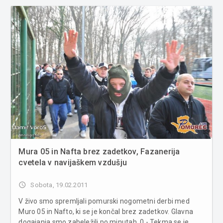
Mura 05 in Nafta brez zadetkov, Fazanerija
cvetela v navijaškem vzdušju
access_time
Sobota, 19.02.2011
V živo smo spremljali pomurski nogometni derbi med
Muro 05 in Nafto, ki se je končal brez zadetkov. Glavna
dogajanja smo zabeležili po minutah. 0 - Tekma se je