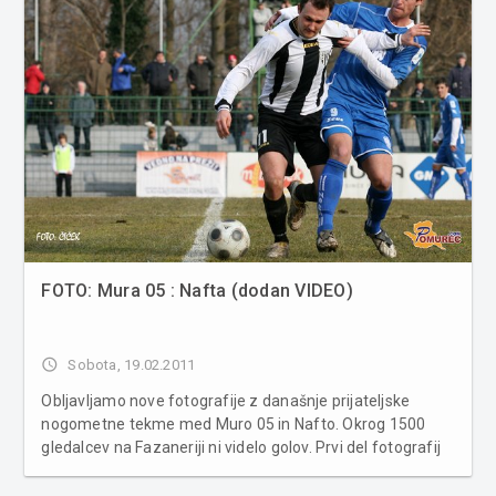
FOTO: Mura 05 : Nafta (dodan VIDEO)
access_time
Sobota, 19.02.2011
Obljavljamo nove fotografije z današnje prijateljske
nogometne tekme med Muro 05 in Nafto. Okrog 1500
gledalcev na Fazaneriji ni videlo golov. Prvi del fotografij
in potek tekme najdete TUKAJ. VIDEO: Video: Gregor
Grgurič Več fotografij v spodnji galeriji ...