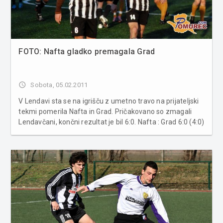
FOTO: Nafta gladko premagala Grad
access_time
Sobota, 05.02.2011
V Lendavi sta se na igrišču z umetno travo na prijateljski
tekmi pomerila Nafta in Grad. Pričakovano so zmagali
Lendavčani, končni rezultat je bil 6:0. Nafta : Grad 6:0 (4:0)
Strelci: Strelci: Prašnikar 2x, Jovanovič 2x, Lesjak (11m),
Ibraimi Nafta: Ajlec, Korošec, Lazič, Idrizi, Levači�...