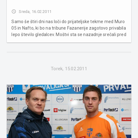
access_time
Sreda, 16.02.2011
Samo še štiri dni nas loči do prijateljske tekme med Muro
05 in Nafto, ki bo na tribune Fazanerije zagotovo privabila
lepo število gledalcev. Moštvi sta se nazadnje srečali pred
dvema letoma, ko so Lendavčani zmagali z 1:2. Bo tokrat
zmaga ostala v Murski Soboti? Tekma, ki se je zgodila 7.
feb...
Torek, 15.02.2011