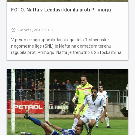
FOTO: Nafta v Lendavi klonila proti Primorju
access_time
Sobota, 26.02.2011
V prvem krogu spomladanskega dela 1. slovenske
nogometne lige (SNL) je Nafta na domačem terenu
izgubila proti Primorju. Nafta je trenutno s 25 točkami na
5. mestu prvenstvene lestvice. Nafta : Primorje 1:2 (0:1)
Strelci: 0:1 (Ihbeisheh, 30.), 0:2 (Jukan, 70.), 1:2 (Vinko,
82.) Nafta: Jozič, M...