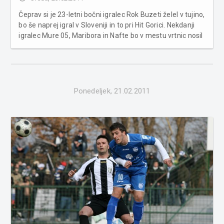
Čeprav si je 23-letni bočni igralec Rok Buzeti želel v tujino,
bo še naprej igral v Sloveniji in to pri Hit Gorici. Nekdanji
igralec Mure 05, Maribora in Nafte bo v mestu vrtnic nosil
dres s številko 11, podpisal pa je štiri in pol letno pogodbo.
Za Roka Buzetija, ki se je po dobljeni izpis...
Ponedeljek, 21.02.2011