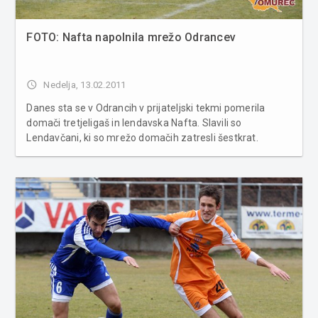
FOTO: Nafta napolnila mrežo Odrancev
access_time
Nedelja, 13.02.2011
Danes sta se v Odrancih v prijateljski tekmi pomerila
domači tretjeligaš in lendavska Nafta. Slavili so
Lendavčani, ki so mrežo domačih zatresli šestkrat.
Odranci : Nafta 0:6 (0:2) Strelci: 0:1 (Vinko), 0:2 (Oluić),
0:3, 0:4, 0:5, 0:6 (Prašnikar) Več fotografij v spodnji galeriji
... PRI...