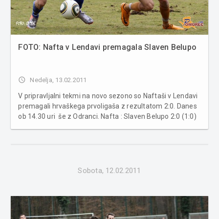
FOTO: Nafta v Lendavi premagala Slaven Belupo
access_time
Nedelja, 13.02.2011
V pripravljalni tekmi na novo sezono so Naftaši v Lendavi
premagali hrvaškega prvoligaša z rezultatom 2:0. Danes
ob 14.30 uri še z Odranci. Nafta : Slaven Belupo 2:0 (1:0)
Strelca: 1:0 (Ibraimi, 8.), 2:0 (Prašnikar, 20.) Nafta: Jozič,
Matjašec, Lazič, Balažic, Caban, Lesjak, Vaš, Tomažič-Š...
Sobota, 12.02.2011