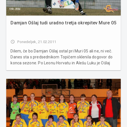
Damjan Ošlaj tudi uradno tretja okrepitev Mure 05
access_time
Ponedeljek, 21.02.2011
Dilem, če bo Damjan Ošlaj ostal pri Muri 05 ali ne, ni več.
Danes sta s predsednikom Topičem sklenila dogovor do
konca sezone. Po Leonu Horvatu in Alešu Luku je Ošlaj
tako postal tretja okrepitev Murašev, s katerimi se bodo
lažje kosali v boju za vrnitev v prvo ligo. Nogometaši Mure
05 bodo v...