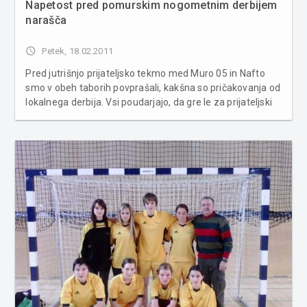
Napetost pred pomurskim nogometnim derbijem
narašča
access_time
Petek, 18.02.2011
Pred jutrišnjo prijateljsko tekmo med Muro 05 in Nafto
smo v obeh taborih povprašali, kakšna so pričakovanja od
lokalnega derbija. Vsi poudarjajo, da gre le za prijateljski
obračun, vendar si obenem vsi želijo zmagati. Za izjave,
kakšna so pričakovanja od jutrišnje tekme, smo prosili
oba tre...