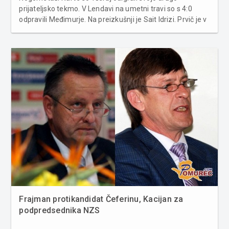
prijateljsko tekmo. V Lendavi na umetni travi so s 4:0
odpravili Međimurje. Na preizkušnji je Sait Idrizi. Prvič je v
modrem dresu zaigral tudi zadnja okrepitev, makedonski
reprezentant Agim Ibraimi. To pa ni bil edini nov obraz v
lendavskih vrst...
Frajman protikandidat Čeferinu, Kacijan za
podpredsednika NZS