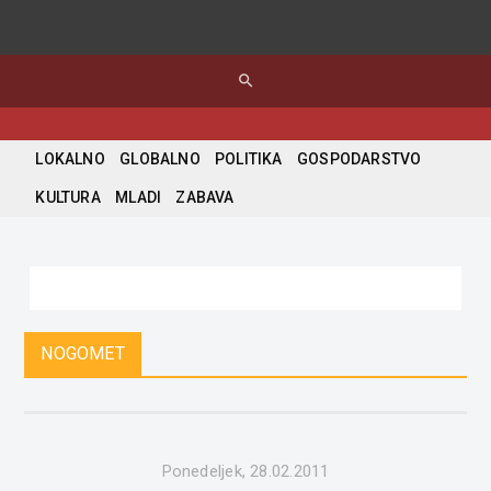
search
LOKALNO
GLOBALNO
POLITIKA
GOSPODARSTVO
KULTURA
MLADI
ZABAVA
NOGOMET
Ponedeljek, 28.02.2011