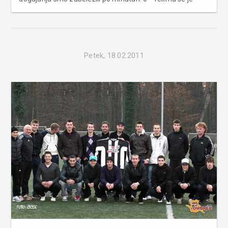
pričela. S sredine so pričeli gostje, ki so žogo hitro izgubili.
Muraši so jih pritisnili na njihovo polovico in tako prišli do
p...
Petek, 18.02.2011