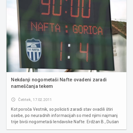
Nekdanji nogometaši Nafte ovadeni zaradi
nameščanja tekem
access_time
Četrtek, 17.02.2011
Kot poroča Vestnik, so policisti zaradi stav ovadili štiri
osebe, po neuradnih informacijah so med njimi najmanj
trije bivši nogometaši lendavske Nafte: Erdžan B., Dušan
B. in Klemen M. Sedanji nogometaši Nafte pa so včeraj s