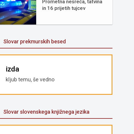
Prometna nesreča, tatvina
in 16 prijetih tujcev
Slovar prekmurskih besed
izda
kljub temu, še vedno
Slovar slovenskega knjižnega jezika