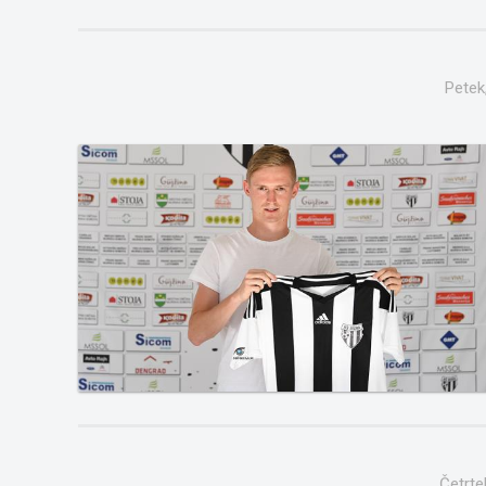
Petek
Četrte