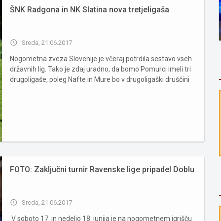
ŠNK Radgona in NK Slatina nova tretjeligaša
access_time
Sreda, 21.06.2017
Nogometna zveza Slovenije je včeraj potrdila sestavo vseh
državnih lig. Tako je zdaj uradno, da bomo Pomurci imeli tri
drugoligaše, poleg Nafte in Mure bo v drugoligaški druščini
ostal tudi Veržej, v tretji ligi vzhod pa bosta namesto Hodoša
in Bakovec, ki ne izpoljnjujeta vseh kriterijev...
FOTO: Zaključni turnir Ravenske lige pripadel Doblu
access_time
Sreda, 21.06.2017
V soboto 17. in nedeljo 18. junija je na nogometnem igrišču