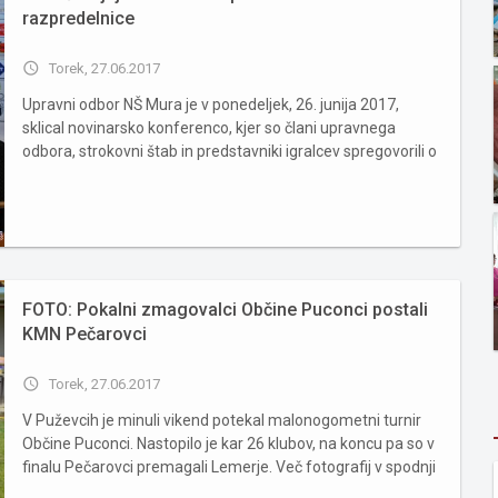
razpredelnice
access_time
Torek, 27.06.2017
Upravni odbor NŠ Mura je v ponedeljek, 26. junija 2017,
sklical novinarsko konferenco, kjer so člani upravnega
odbora, strokovni štab in predstavniki igralcev spregovorili o
ciljih in o infrastrukturnih projektih za prihajajočo sezono.
Predsednik kluba Boris Cigüt je v uvodu povedal, da ...
FOTO: Pokalni zmagovalci Občine Puconci postali
KMN Pečarovci
access_time
Torek, 27.06.2017
V Puževcih je minuli vikend potekal malonogometni turnir
Občine Puconci. Nastopilo je kar 26 klubov, na koncu pa so v
finalu Pečarovci premagali Lemerje. Več fotografij v spodnji
galeriji ...