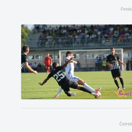
Petek
Četrte