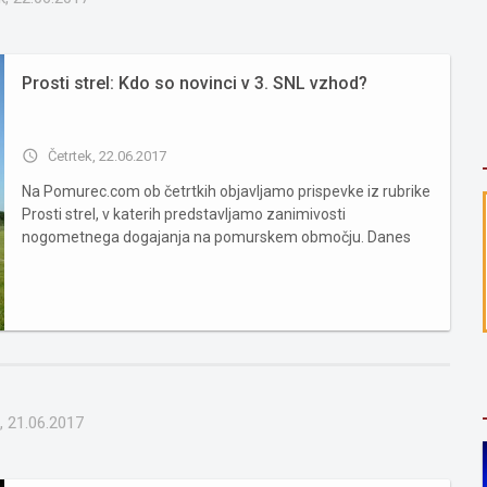
Prosti strel: Kdo so novinci v 3. SNL vzhod?
access_time
Četrtek, 22.06.2017
Na Pomurec.com ob četrtkih objavljamo prispevke iz rubrike
Prosti strel, v katerih predstavljamo zanimivosti
nogometnega dogajanja na pomurskem območju. Danes
bomo pogledali, kdo so novinci v naslednji sezoni 3. SNL
vzhod. Črenšovci Uvrstitev v sezoni 2016/17: 1. mesto v 1.
MNL Lendava ...
, 21.06.2017