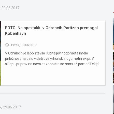
, 30.06.2017
FOTO: Na spektaklu v Odrancih Partizan premagal
Kobenhavn
access_time
Petek, 30.06.2017
V Odrancih je lepo število ljubiteljev nogometa imelo
priložnost na delu videti dve vrhunski nogometni ekipi. V
sklopu priprav na novo sezono sta se namreč pomerili ekipi
Partizana in Kobenhavna. Lepa igra je postregla tudi s
petimi zadetki in zmago Partizana s 3:2. Za Dance nastopil
in zadel ...
k, 29.06.2017