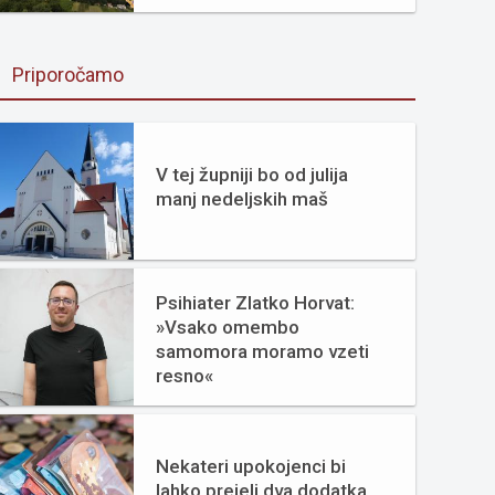
Priporočamo
V tej župniji bo od julija
manj nedeljskih maš
Psihiater Zlatko Horvat:
»Vsako omembo
samomora moramo vzeti
resno«
Nekateri upokojenci bi
lahko prejeli dva dodatka