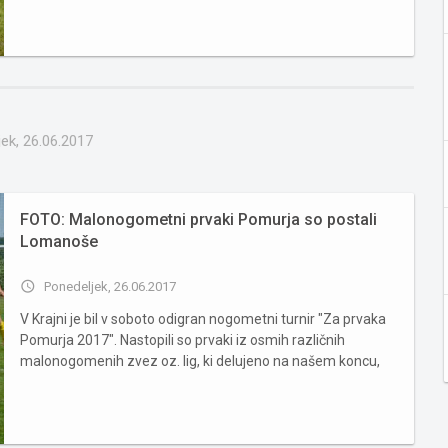
ek, 26.06.2017
FOTO: Malonogometni prvaki Pomurja so postali
Lomanoše
access_time
Ponedeljek, 26.06.2017
V Krajni je bil v soboto odigran nogometni turnir "Za prvaka
Pomurja 2017". Nastopili so prvaki iz osmih različnih
malonogomenih zvez oz. lig, ki delujeno na našem koncu,
naslov najboljšega pa so si prislužili Lomanoše, ki je v finalu
premagalo Bunčane po kazenskih strelih. V predtekmova...