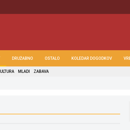
T
DRUŽABNO
OSTALO
KOLEDAR DOGODKOV
VR
ULTURA
MLADI
ZABAVA