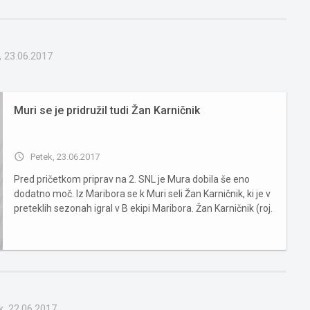
, 23.06.2017
Muri se je pridružil tudi Žan Karničnik
access_time
Petek, 23.06.2017
Pred pričetkom priprav na 2. SNL je Mura dobila še eno
dodatno moč. Iz Maribora se k Muri seli Žan Karničnik, ki je v
preteklih sezonah igral v B ekipi Maribora. Žan Karničnik (roj.
18. 09. 1994) je branilec, ki je večino mlajših selekcij preigral
pri Dravogradu. V zadnjih treh sezo...
k, 22.06.2017