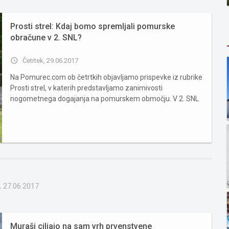
Prosti strel: Kdaj bomo spremljali pomurske
obračune v 2. SNL?
access_time
Četrtek, 29.06.2017
Na Pomurec.com ob četrtkih objavljamo prispevke iz rubrike
Prosti strel, v katerih predstavljamo zanimivosti
nogometnega dogajanja na pomurskem območju. V 2. SNL
bomo v prihodnji sezoni imeli tri klube iz pomurskega
področja. Pogledali bomo, kdaj se bodo srečali med sabo.
Začeli bomo sicer ...
, 27.06.2017
Muraši ciljajo na sam vrh prvenstvene