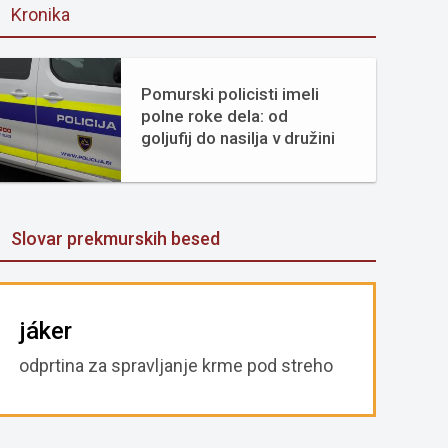
Kronika
Pomurski policisti imeli
polne roke dela: od
goljufij do nasilja v družini
Slovar prekmurskih besed
jáker
odprtina za spravljanje krme pod streho