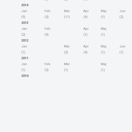
2014
Jan
Feb
Mar
Apr
Maj
Jun
(5)
(3)
(11)
(4)
(1)
(2)
2013
Jan
Feb
Apr
Maj
(2)
(4)
(1)
(1)
2012
Jan
Mar
Apr
Maj
Jun
(1)
(2)
(4)
(1)
(1)
2011
Jan
Feb
Mar
Maj
(1)
(2)
(1)
(1)
2010