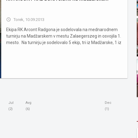
access_time
Torek, 10.09.2013
Ekipa RK Arcont Radgona je sodelovala na mednarodnem
turnirju na Madžarskem v mestu Zalaegerszeg in osvojila 1.
mesto. Na turnirju je sodelovalo 5 ekip, tri iz Madžarske, 1 iz
Srbije in 1 iz Slovenije. Pod vodstvom trenerja Boruta
Vereša je mlada ekipa Arconta prikazala dopadljivo igro in
suv...
Jul
Avg
Dec
(2)
(6)
(1)