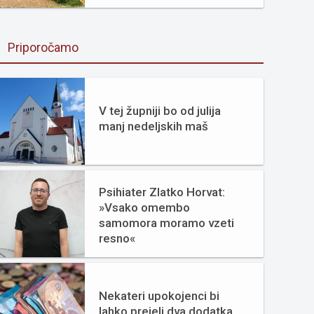
Priporočamo
V tej župniji bo od julija
manj nedeljskih maš
Psihiater Zlatko Horvat:
»Vsako omembo
samomora moramo vzeti
resno«
Nekateri upokojenci bi
lahko prejeli dva dodatka