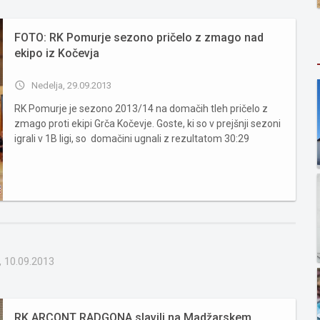
FOTO: RK Pomurje sezono pričelo z zmago nad
ekipo iz Kočevja
access_time
Nedelja, 29.09.2013
RK Pomurje je sezono 2013/14 na domačih tleh pričelo z
zmago proti ekipi Grča Kočevje. Goste, ki so v prejšnji sezoni
igrali v 1B ligi, so domačini ugnali z rezultatom 30:29
(16:14). RK Pomurje: Krajnc Klemen 23 obramb, Kreft Robi 9,
Petraš David 7, Gerič David 6, Pintarič Aleš 3, ...
, 10.09.2013
RK ARCONT RADGONA slavili na Madžarskem