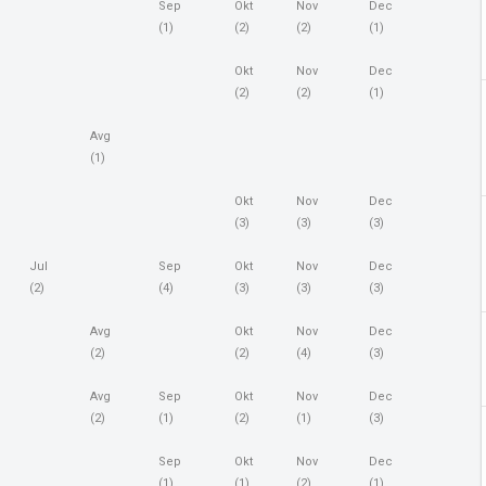
Sep
Okt
Nov
Dec
(1)
(2)
(2)
(1)
Okt
Nov
Dec
(2)
(2)
(1)
Avg
(1)
Okt
Nov
Dec
(3)
(3)
(3)
Jul
Sep
Okt
Nov
Dec
(2)
(4)
(3)
(3)
(3)
Avg
Okt
Nov
Dec
(2)
(2)
(4)
(3)
Avg
Sep
Okt
Nov
Dec
(2)
(1)
(2)
(1)
(3)
Sep
Okt
Nov
Dec
(1)
(1)
(2)
(1)