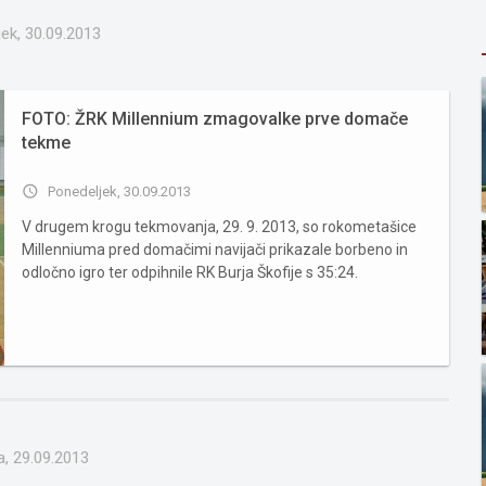
ek, 30.09.2013
FOTO: ŽRK Millennium zmagovalke prve domače
tekme
access_time
Ponedeljek, 30.09.2013
V drugem krogu tekmovanja, 29. 9. 2013, so rokometašice
Millenniuma pred domačimi navijači prikazale borbeno in
odločno igro ter odpihnile RK Burja Škofije s 35:24.
Neustavljiva pri domačinkah je bila Danijela Kreft, ki je
zadela 12 golov. ŽRK Millennium: RK Burja Škofije 35:24
(15...
a, 29.09.2013