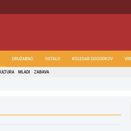
T
DRUŽABNO
OSTALO
KOLEDAR DOGODKOV
VR
ULTURA
MLADI
ZABAVA