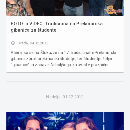
FOTO in VIDEO: Tradicionalna Prekmurska
gibanica za študente
access_time
Sreda, 04.12.2013
Včeraj so se na Štuku, že na 17. tradicionalni Prekmurski
gibanici zbrali prekmurski študetje, ter študentje željni
"gibanice" in zabave. Ni boljšega za uvod v praznični
december študentov, posebej s Prekmurja. Za zabavo so
poskrbeli skupina Tropik, Weekend band, ter že vsem
znani Mambo King...
Nedelja, 01.12.2013