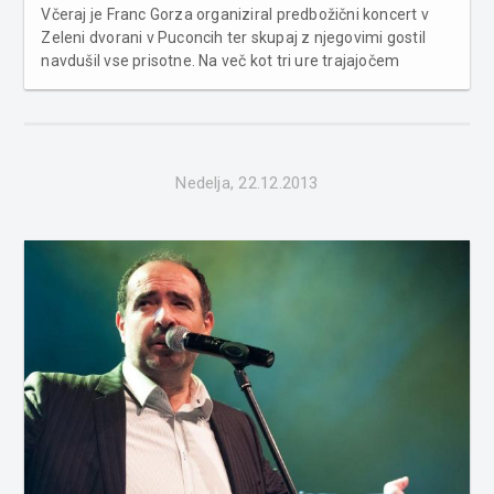
Včeraj je Franc Gorza organiziral predbožični koncert v
Zeleni dvorani v Puconcih ter skupaj z njegovimi gostil
navdušil vse prisotne. Na več kot tri ure trajajočem
predbožičnem koncertu so poleg Franca Gorze nastopili
še skupina Pravi Moment s pevko Klaudijo, Saša Lendero,
Bogdana G...
Nedelja, 22.12.2013