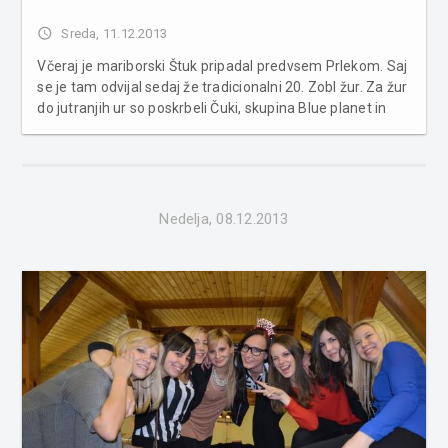
access_time
Sreda, 11.12.2013
Včeraj je mariborski Štuk pripadal predvsem Prlekom. Saj
se je tam odvijal sedaj že tradicionalni 20. Zobl žur. Za žur
do jutranjih ur so poskrbeli Čuki, skupina Blue planet in
Acoustic Art ter mnogo spremljevalnega programa.
Seveda za takšno okroglo obletnico ni manjkala niti torta.
...
Nedelja, 08.12.2013