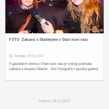
FOTO: Zabava s Skaterjem v Stari novi vasi
access_time
Nedelja, 29.12.2013
V gasilskem domu v Stari novi vasi je včeraj potekala
zabava s skupino Skater. Več fotografij v spodnji galeriji
...
Sobota, 28.12.2013