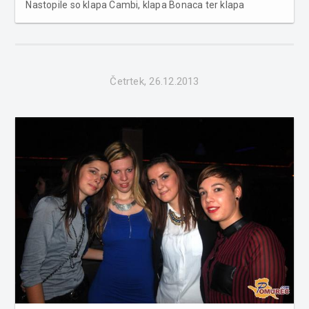
Nastopile so klapa Cambi, klapa Bonaca ter klapa
Kumpanji, za popestritev pa sta poskrbela gosta Tedi
Spalato, ter Marko Pecotič - Peco. Več fotografij v
spodnji galeriji...
Četrtek, 26.12.2013