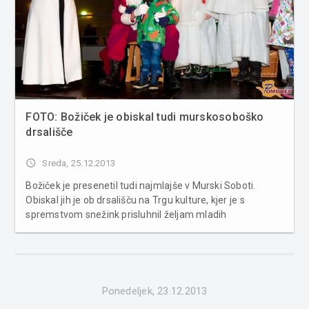
FOTO: Božiček je obiskal tudi murskosoboško
drsališče
access_time
Sreda, 25.12.2013
Božiček je presenetil tudi najmlajše v Murski Soboti.
Obiskal jih je ob drsališču na Trgu kulture, kjer je s
spremstvom snežink prisluhnil željam mladih
razposajencev in narisal nasmeh na obraze zbranih otrok
in njihovih staršev. Več fotografij v spodnji galeriji ...
Ponedeljek, 23.12.2013