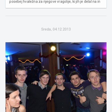
posebej hvaležna za njegove vragolije, ki jih je delal na in
ob odru. Več fotografij v spodnji galeriji...
Sreda, 04.12.2013