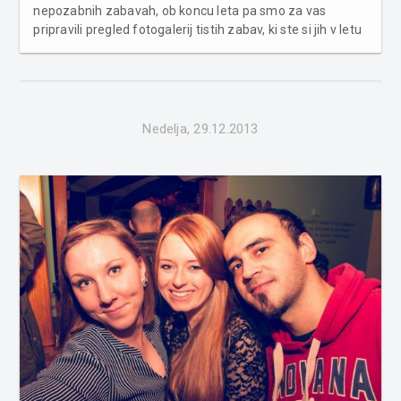
nepozabnih zabavah, ob koncu leta pa smo za vas
pripravili pregled fotogalerij tistih zabav, ki ste si jih v letu
2013 bralci Pomurca.com največkrat ogledali. Najbolj so
vas pritegnile zabava z Modrijani v Veliki Polani, Severina
v Kegl City-ju i...
Nedelja, 29.12.2013