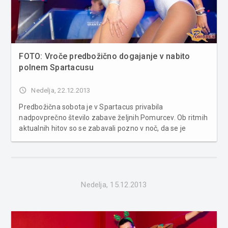
FOTO: Vroče predbožično dogajanje v nabito
polnem Spartacusu
access_time
Nedelja, 22.12.2013
Predbožična sobota je v Spartacus privabila
nadpovprečno število zabave željnih Pomurcev. Ob ritmih
aktualnih hitov so se zabavali pozno v noč, da se je
ozračje še bolj ogrelo, pa so poskrbele go-go plesalke.
Več fotografij v spodnji galeriji ...
Nedelja, 15.12.2013