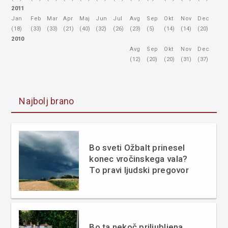
2011
Jan
Feb
Mar
Apr
Maj
Jun
Jul
Avg
Sep
Okt
Nov
Dec
(18)
(33)
(33)
(21)
(40)
(32)
(26)
(23)
(5)
(14)
(14)
(20)
2010
Avg
Sep
Okt
Nov
Dec
(12)
(20)
(20)
(31)
(37)
Najbolj brano
Bo sveti Ožbalt prinesel
konec vročinskega vala?
To pravi ljudski pregovor
Bo ta nekoč priljubljena