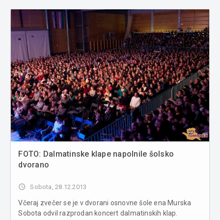
FOTO: Dalmatinske klape napolnile šolsko
dvorano
access_time
Sobota, 28.12.2013
Včeraj zvečer se je v dvorani osnovne šole ena Murska
Sobota odvil razprodan koncert dalmatinskih klap.