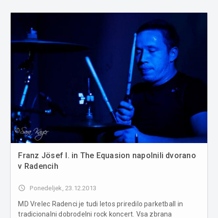
Franz Jösef I. in The Equasion napolnili dvorano
v Radencih
access_time
Ponedeljek, 23.12.2013
MD Vrelec Radenci je tudi letos priredilo parketball in
tradicionalni dobrodelni rock koncert. Vsa zbrana