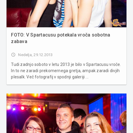
FOTO: V Spartacusu potekala vroča sobotna
zabava
access_time
Nedelja, 29.12.2013
Tudi zadnjo soboto v letu 2013 je bilo v Spartacusu vroče.
In to ne zaradi prekomernega gretja, ampak zaradi divjih
plesalk. Več fotografij v spodnji galeriji ...