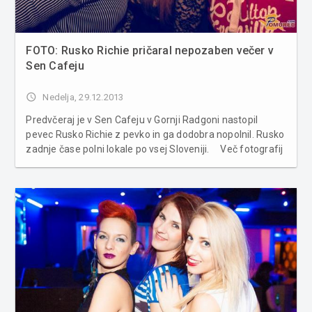
FOTO: Rusko Richie pričaral nepozaben večer v
Sen Cafeju
access_time
Nedelja, 29.12.2013
Predvčeraj je v Sen Cafeju v Gornji Radgoni nastopil
pevec Rusko Richie z pevko in ga dodobra nopolnil. Rusko
zadnje čase polni lokale po vsej Sloveniji. Več fotografij
v spodnji galeriji...