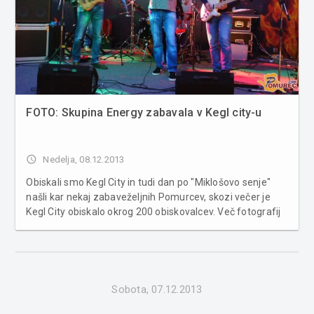
FOTO: Skupina Energy zabavala v Kegl city-u
access_time
Nedelja, 08.12.2013
Obiskali smo Kegl City in tudi dan po "Miklošovo senje"
našli kar nekaj zabaveželjnih Pomurcev, skozi večer je
Kegl City obiskalo okrog 200 obiskovalcev. Več fotografij
v spodnji galeriji...
Sobota, 07.12.2013