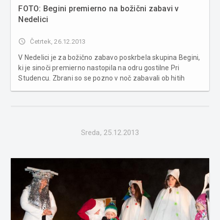
FOTO: Begini premierno na božični zabavi v
Nedelici
access_time
Četrtek, 26.12.2013
V Nedelici je za božično zabavo poskrbela skupina Begini,
ki je sinoči premierno nastopila na odru gostilne Pri
Studencu. Zbrani so se pozno v noč zabavali ob hitih
dalmatinske skupine, ki je znana tudi po sodelovanju z
Ivanom Zakom. Zabave željni so se tako lahko zavrteli ob
skladbah, kot s...
Sreda, 25.12.2013