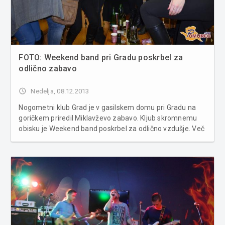
FOTO: Weekend band pri Gradu poskrbel za
odlično zabavo
access_time
Nedelja, 08.12.2013
Nogometni klub Grad je v gasilskem domu pri Gradu na
goričkem priredil Miklavževo zabavo. Kljub skromnemu
obisku je Weekend band poskrbel za odlično vzdušje. Več
fotografij v spodnji galeriji...