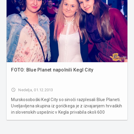
FOTO: Blue Planet napolnili Kegl City
access_time
Nedelja, 01.12.2013
Murskosoboški Kegl City so sinoči razplesali Blue Planeti.
Uveljavljena skupina iz goričkega je z izvajanjem hrvaških
in slovenskih uspešnic v Kegla privabila okoli 600
obiskovalcev, ki so se ob plesnih ritmih zabavali pozno v
noč. Več fotografij v spodnji galeriji ...