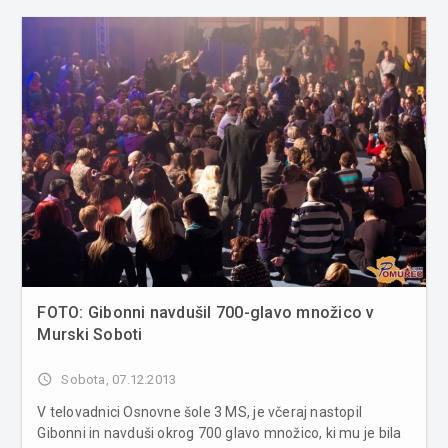
FOTO: Gibonni navdušil 700-glavo množico v
Murski Soboti
access_time
Sobota, 07.12.2013
V telovadnici Osnovne šole 3 MS, je včeraj nastopil
Gibonni in navduši okrog 700 glavo množico, ki mu je bila