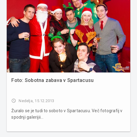
Foto: Sobotna zabava v Spartacusu
access_time
Nedelja, 15.12.2013
Žuralo se je tudi to soboto v Spartacusu. Več fotografij v
spodnji galerijii...