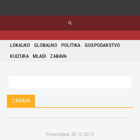
search
LOKALNO
GLOBALNO
POLITIKA
GOSPODARSTVO
KULTURA
MLADI
ZABAVA
ZABAVA
Ponedeljek, 30.12.2013