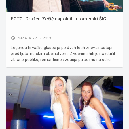
FOTO: Dražen Zečić napolnil ljutomerski ŠIC
access_time
Nedelja, 22.12.2013
Legenda hrvaške glasbe je po dveh letih znova nastopil
pred ljutomerskim občinstvom. Z večnimi hiti je navdušil
zbrano publiko, romantično vzdušje pa so mu na odru
poskušali pričarati tudi člani klape Šufit. Več fotografij v
spodnji galeriji ...