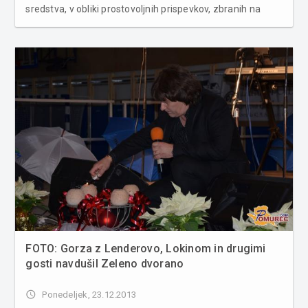
sredstva, v obliki prostovoljnih prispevkov, zbranih na
Parketballu in dobrodelnem rock koncertu, bodo v celoti
namenjena šolskemu skladu OŠ Radenci.Na
dobrodelnem rock koncertu so navd...
FOTO: Gorza z Lenderovo, Lokinom in drugimi
gosti navdušil Zeleno dvorano
access_time
Ponedeljek, 23.12.2013