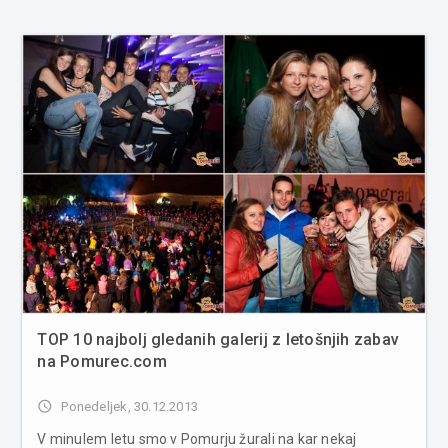
TOP 10 najbolj gledanih galerij z letošnjih zabav
na Pomurec.com
access_time
Ponedeljek, 30.12.2013
V minulem letu smo v Pomurju žurali na kar nekaj