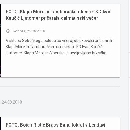
FOTO: Klapa More in Tamburaški orkester KD Ivan
Kaučič Ljutomer pričarala dalmatinski večer
access_time
Sobota, 25.08.2018
V sklopu Soboškega poletja so včeraj obiskovalci prisluhnili
Klapi More in Tamburaškemu orkestru KD Ivan Kaučič
Ljutomer. Klapa More iz Šibenika je uveljavljena hrvaška
klapa, ki deluje že več kot 30 let in je redna udeleženka vseh
pomembnih hrvaških festivalov tovrstne glasbe. Je ...
, 24.08.2018
FOTO: Bojan Ristić Brass Band tokrat v Lendavi