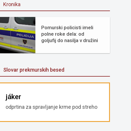
Kronika
Pomurski policisti imeli
polne roke dela: od
goljufij do nasilja v družini
Slovar prekmurskih besed
jáker
odprtina za spravljanje krme pod streho