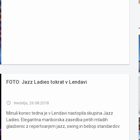
FOTO: Jazz Ladies tokrat v Lendavi
access_time
Nedelja, 26.08.2018
Minuli konec tedna je v Lendavi nastopila skupina Jazz
Ladies. Elegantna mariborska zasedba petih mladih
glasbenic z repertoarjem jazz, swing in bebop standardov.
Na predvečer Bogračfesta pričarajo čudovito nostalgično
vzdušje ameriških jazzovskih klubov. Akademsko