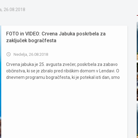
a, 26.08.2018
FOTO in VIDEO: Crvena Jabuka poskrbela za
zaključek bogračfesta
access_time
Nedelja, 26.08.2018
Crvena jabuka je 25. avgusta zvečer, poskrbela za zabavo
občinstva, ki se je zbralo pred ribiškim domom v Lendavi. O
dnevnem programu bogračfesta, ki je potekal isti dan, smo
pisali TUKAJ, zvečer pa sta za glasbeno vzdušje in zabavo
poskrbeli skupini Blue planet in Crvena jabuka. Č...