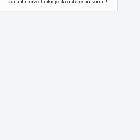
zaupala novo funkcijo da ostane pri koritu !
i med najbolj iskane trubaške orkestre v ...