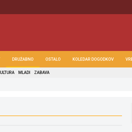
T
DRUŽABNO
OSTALO
KOLEDAR DOGODKOV
VR
ULTURA
MLADI
ZABAVA