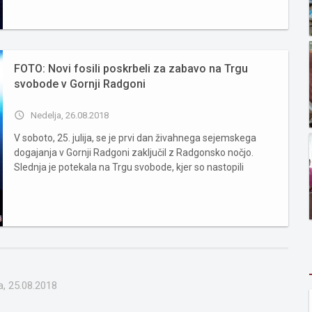
izobražene, izku�...
FOTO: Novi fosili poskrbeli za zabavo na Trgu
svobode v Gornji Radgoni
access_time
Nedelja, 26.08.2018
V soboto, 25. julija, se je prvi dan živahnega sejemskega
dogajanja v Gornji Radgoni zaključil z Radgonsko nočjo.
Slednja je potekala na Trgu svobode, kjer so nastopili
predskupina Metulj in kot glavna skupina hrvaška
legendarna pop zasedba Novi fosili. Dnevno dogajanje v
sklopu Radgonske no�...
, 25.08.2018