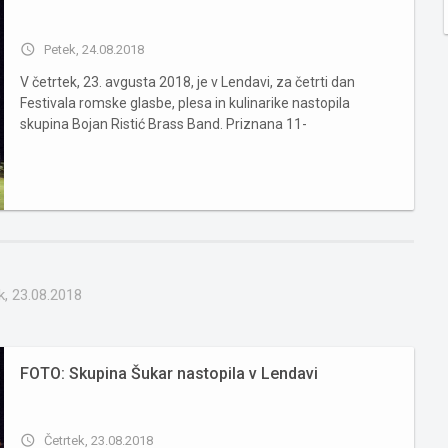
access_time
Petek, 24.08.2018
V četrtek, 23. avgusta 2018, je v Lendavi, za četrti dan
Festivala romske glasbe, plesa in kulinarike nastopila
skupina Bojan Ristić Brass Band. Priznana 11-
članska zasedba, večkratna zmagovalka na festivalu Guča, že leta sod
k, 23.08.2018
FOTO: Skupina Šukar nastopila v Lendavi
access_time
Četrtek, 23.08.2018