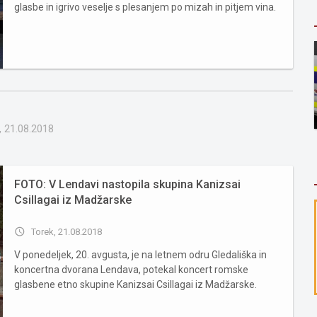
glasbe in igrivo veselje s plesanjem po mizah in pitjem vina.
So morda ena rahla posebnost v romskem glasbenem polju,
saj že od samega začetka njihovega delovanja neobremen...
, 21.08.2018
FOTO: V Lendavi nastopila skupina Kanizsai
Csillagai iz Madžarske
access_time
Torek, 21.08.2018
V ponedeljek, 20. avgusta, je na letnem odru Gledališka in
koncertna dvorana Lendava, potekal koncert romske
glasbene etno skupine Kanizsai Csillagai iz Madžarske.
Kanizsa Csillagai (Zvezde Velike Kaniže) je tradicionalna
romska skupina, ki so jo ustanovili leta 1993 s ciljem