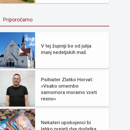
Priporočamo
V tej župniji bo od julija
manj nedeljskih maš
Psihiater Zlatko Horvat:
»Vsako omembo
samomora moramo vzeti
resno«
Nekateri upokojenci bi
lahko prejeli dva dodatka