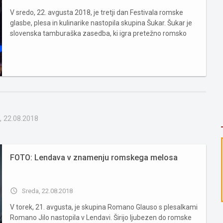
V sredo, 22. avgusta 2018, je tretji dan Festivala romske
glasbe, plesa in kulinarike nastopila skupina Šukar. Šukar je
slovenska tamburaška zasedba, ki igra pretežno romsko
glasbo, predvsem tisto, ki izvira iz vzhodne in jugovzhodne
Evrope. Njihovo igranje je strastno, njihovo veselje nal...
, 22.08.2018
FOTO: Lendava v znamenju romskega melosa
access_time
Sreda, 22.08.2018
V torek, 21. avgusta, je skupina Romano Glauso s plesalkami
Romano Jilo nastopila v Lendavi. Širijo ljubezen do romske