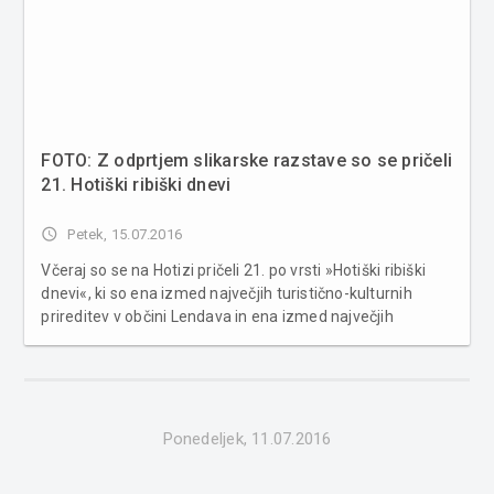
FOTO: Z odprtjem slikarske razstave so se pričeli
21. Hotiški ribiški dnevi
access_time
Petek, 15.07.2016
Včeraj so se na Hotizi pričeli 21. po vrsti »Hotiški ribiški
dnevi«, ki so ena izmed največjih turistično-kulturnih
prireditev v občini Lendava in ena izmed največjih
kulinaričnih prireditev v Pomurju. Na vsakoletni prireditvi
pripravijo in postrežejo več kakor tisoč kilogramov rib,...
Ponedeljek, 11.07.2016