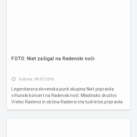
FOTO: Niet zažigal na Radenski noči
access_time
Sobota, 09.07.2016
Legendarsna slovenska punk skupina Niet pripravila
vrhunski koncert na Radenski noči. Mladinsko društvo
Vrelec Radenci in občina Radenci sta tudi letos pripravila
vsakoletno tradicionalno prireditev Radenska noč. V
petek večer so Radence obiskali s svojim nastopom
legendarna slovenska pun...