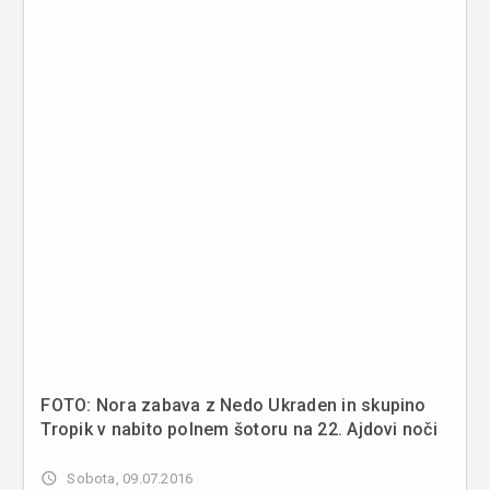
FOTO: Nora zabava z Nedo Ukraden in skupino
Tropik v nabito polnem šotoru na 22. Ajdovi noči
access_time
Sobota, 09.07.2016