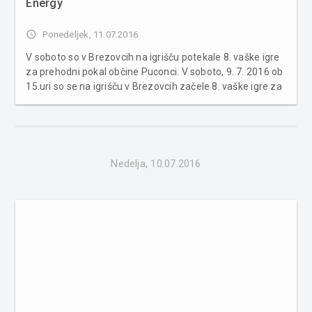
Energy
access_time
Ponedeljek, 11.07.2016
V soboto so v Brezovcih na igrišču potekale 8. vaške igre
za prehodni pokal občine Puconci. V soboto, 9. 7. 2016 ob
15.uri so se na igrišču v Brezovcih začele 8. vaške igre za
prehodni pokal občine Puconci. Domačini so kot
lanskoletni zmagovalci pripravili zabavne mokre igre na
kat...
Nedelja, 10.07.2016