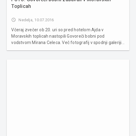
Toplicah
access_time
Nedelja, 10.07.2016
Včeraj zvečer ob 20. uri so pred hotelom Ajda v
Moravskih toplicah nastopili Govoreči bobni pod
vodstvom Mirana Celeca. Več fotografij v spodnji galeriji...