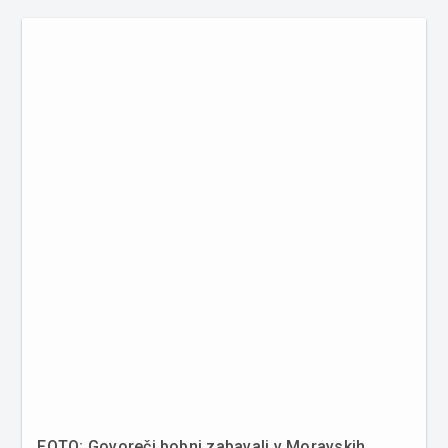
mnogi drugi zabavala dolgo v noč. Pred njimi pa so
publiko ogreli do...
FOTO: Govoreči bobni zabavali v Moravskih