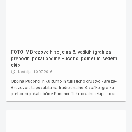
FOTO: V Brezovcih se je na 8. vaških igrah za
prehodni pokal občine Puconci pomerilo sedem
ekip
access_time
Nedelja, 10.07.2016
Občina Puconci in Kulturno in turistično društvo »Breza«
Brezovci sta povabila na tradicionalne 8. vaške igre za
prehodni pokal občine Puconci. Tekmovalne ekipe so se
pomerile na igrišču v Brezovcih. Občina Puconci in ŠKTD
»Breza« Brezovci sta povabila vse občanke in občane
obč...