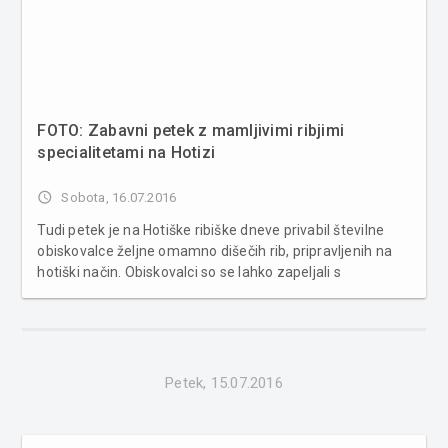
FOTO: Zabavni petek z mamljivimi ribjimi
specialitetami na Hotizi
access_time
Sobota, 16.07.2016
Tudi petek je na Hotiške ribiške dneve privabil številne
obiskovalce željne omamno dišečih rib, pripravljenih na
hotiški način. Obiskovalci so se lahko zapeljali s
turističnim vlakcem po hotiških znamenitostih in se
zabavali ob ritmih skupine Casino. Več fotografij v
spodnji g...
Petek, 15.07.2016