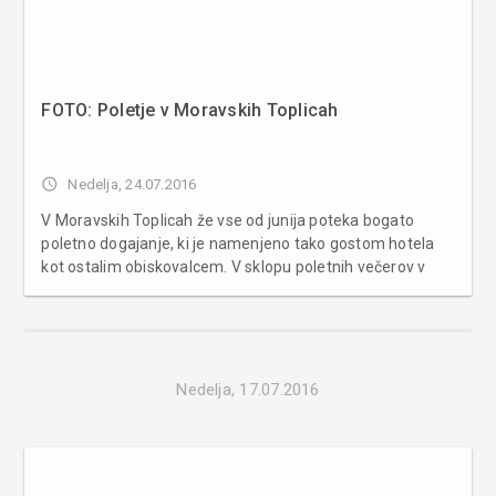
FOTO: Poletje v Moravskih Toplicah
access_time
Nedelja, 24.07.2016
V Moravskih Toplicah že vse od junija poteka bogato
poletno dogajanje, ki je namenjeno tako gostom hotela
kot ostalim obiskovalcem. V sklopu poletnih večerov v
Moravskih Toplicah potekata poletna turistična tržnica in
nastopi mladih glasbenikov in talentov. Zadnje dni julija
pa bodo pestremu ...
Nedelja, 17.07.2016