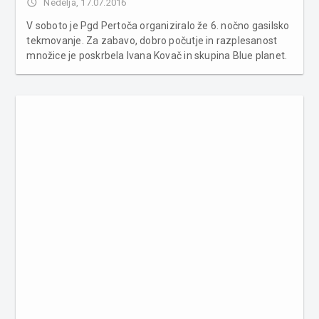
access_time
Nedelja, 17.07.2016
V soboto je Pgd Pertoča organiziralo že 6. nočno gasilsko
tekmovanje. Za zabavo, dobro počutje in razplesanost
množice je poskrbela Ivana Kovač in skupina Blue planet.
V soboto, 16. 6. 2016 je prostovolno gasilsko društvo
Pertoča orgniziralo že 6. nočno gasilsko tekmovnje, z vajo
tro...