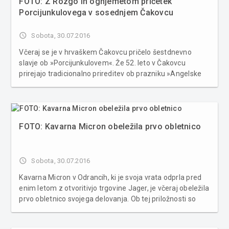
FOTO: Z Rozgo in ognjemetom pričetek
Porcijunkulovega v sosednjem Čakovcu
access_time
Sobota, 30.07.2016
Včeraj se je v hrvaškem Čakovcu pričelo šestdnevno
slavje ob »Porcijunkulovem«. Že 52. leto v Čakovcu
prirejajo tradicionalno prireditev ob prazniku »Angelske
Marije« oziroma kot ji pravijo na Hrvaškem –
»Porcijunkule«. Ob tem prazniku že vrsto let prirejajo
sejem rokodelskih ...
FOTO: Kavarna Micron obeležila prvo obletnico
access_time
Sobota, 30.07.2016
Kavarna Micron v Odrancih, ki je svoja vrata odprla pred
enim letom z otvoritivjo trgovine Jager, je včeraj obeležila
prvo obletnico svojega delovanja. Ob tej priložnosti so
obiskovalce pogostili s čevapčiči in akcijskimi cenami
pijač ter se poveselili s številnimi glasbenimi zasedbami.