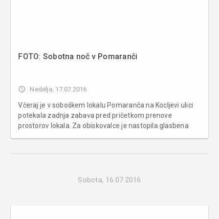
FOTO: Sobotna noč v Pomaranči
access_time
Nedelja, 17.07.2016
Včeraj je v soboškem lokalu Pomaranča na Kocljevi ulici
potekala zadnja zabava pred pričetkom prenove
prostorov lokala. Za obiskovalce je nastopila glasbena
skupina Zlata Žila skupaj z DJ-ROŠY-jem in goste
zabavala pozno v noč. Več fotografij v spodnji galeriji.
Sobota, 16.07.2016