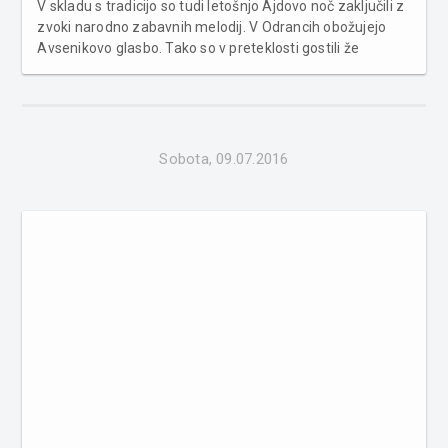
V skladu s tradicijo so tudi letošnjo Ajdovo noč zaključili z
zvoki narodno zabavnih melodij. V Odrancih obožujejo
Avsenikovo glasbo. Tako so v preteklosti gostili že
številne ansamble, ki preigravajo Avsenikove viže. Letos
so ajdovo noč zaključili člani ansambla Zupan, ki so
odlično z...
Sobota, 09.07.2016