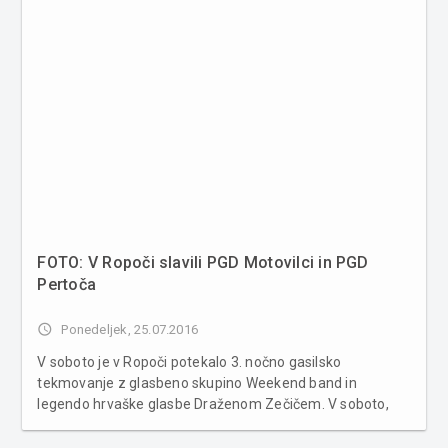
FOTO: V Ropoči slavili PGD Motovilci in PGD
Pertoča
access_time
Ponedeljek, 25.07.2016
V soboto je v Ropoči potekalo 3. nočno gasilsko
tekmovanje z glasbeno skupino Weekend band in
legendo hrvaške glasbe Draženom Zečičem. V soboto,
25.7,2016 je v Ropoči potekalo 3. nočno gasilsko
tekmovanje z vajo troelneg napada in metanjem vrečke v