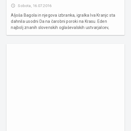
access_time
Sobota, 16.07.2016
Aljoša Bagola in njegova izbranka, igralka Iva Kranjc sta
dahnila usodni Da na čarobni poroki na Krasu. Eden
najbolj znanih slovenskih oglaševalskih ustvarjalcev,
Prekmurec Aljoša Bagola se je te dni poročil s svojo
izbranko, igralko Ivo Kranjc. Po poročanju 24.ur.com sta
prvo hotela pri...