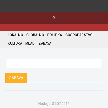
search
LOKALNO
GLOBALNO
POLITIKA
GOSPODARSTVO
KULTURA
MLADI
ZABAVA
ZABAVA
Nedelja, 31.07.2016