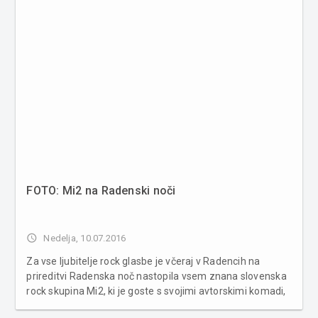
FOTO: Mi2 na Radenski noči
access_time
Nedelja, 10.07.2016
Za vse ljubitelje rock glasbe je včeraj v Radencih na
prireditvi Radenska noč nastopila vsem znana slovenska
rock skupina Mi2, ki je goste s svojimi avtorskimi komadi,
med katerimi so bili tudi Sladka kot med, Čista jeba ter