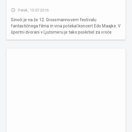
access_time
Petek, 15.07.2016
Sinoči je na že 12. Grossmannovem festivalu
fantastičnega filma in vina potekal koncert Edo Maajke. V
športni dvorani v Ljutomeru je tako poskrbel za vroče
vzdušje med ljubitelji hiphopa. Več fotografij v spodnji
galeriji ...