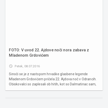
FOTO: V uvod 22. Ajdove noči nora zabava z
Mladenom Grdovićem
access_time
Petek, 08.07.2016
Sinoči se je z nastopom hrvaške glasbene legende
Mladenom Grdovićem pričela 22. Ajdova noč v Odrancih.
Obiskovalci so zaplesali ob hitih, kot so Dalmatinac sam,
Bacit ču mandolinu, Za ljubav ja dao bih sve in drugih hitih
ter ob glasbenih ritmih predskupine Tropik. Več fotogra...