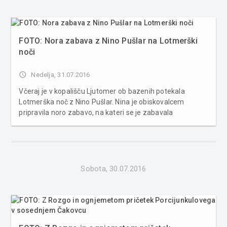
FOTO: Nora zabava z Nino Pušlar na Lotmerški
noči
access_time
Nedelja, 31.07.2016
Včeraj je v kopališču Ljutomer ob bazenih potekala
Lotmerška noč z Nino Pušlar. Nina je obiskovalcem
pripravila noro zabavo, na kateri se je zabavala
nepregledna množica mladih in mladih po srcu. Več
fotografij v spodnji galeriji ...
Sobota, 30.07.2016