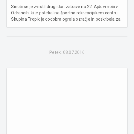
Sinoči se je zvrstil drugi dan zabave na 22. Ajdovi noči v
Odrancih, ki je potekal na športno rekreacijskem centru.
Skupina Tropik je dodobra ogrela ozračje in poskrbela za
plesne ritme. Za vrhunec noči in nepozabno zabavo pa je
poskrbela Neda Ukraden s svojimi največjimi hiti. ...
Petek, 08.07.2016