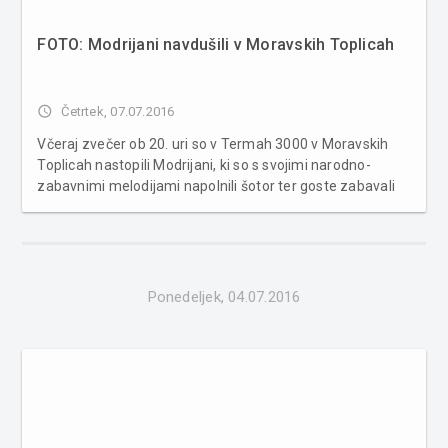
FOTO: Modrijani navdušili v Moravskih Toplicah
access_time
Četrtek, 07.07.2016
Včeraj zvečer ob 20. uri so v Termah 3000 v Moravskih
Toplicah nastopili Modrijani, ki so s svojimi narodno-
zabavnimi melodijami napolnili šotor ter goste zabavali
dolgo v noč. Več fotografij v spodnji galeriji:
Ponedeljek, 04.07.2016