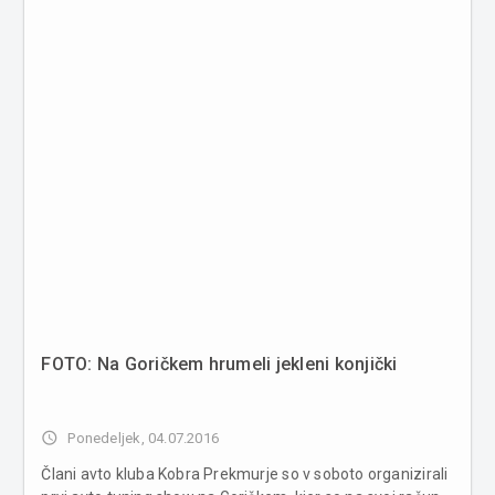
FOTO: Na Goričkem hrumeli jekleni konjički
access_time
Ponedeljek, 04.07.2016
Člani avto kluba Kobra Prekmurje so v soboto organizirali