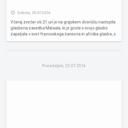
access_time
Sobota, 30.07.2016
Včeraj zvečer ob 21.uri je na grajskem dvorišču nastopila
glasbena zasedba Malaala, ki je goste s svojo glasbo
zapeljala v svet francoskega šansona in afriške glasbe, s
primesmi jazzovske melodike. Zasedba Malaala je
skupina prekaljenih glasbenikov prekmursko - notranjsko
- malgaskih ko...
Ponedeljek, 25.07.2016