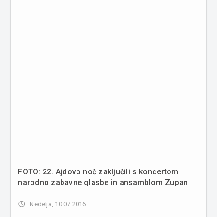
FOTO: 22. Ajdovo noč zaključili s koncertom
narodno zabavne glasbe in ansamblom Zupan
access_time
Nedelja, 10.07.2016