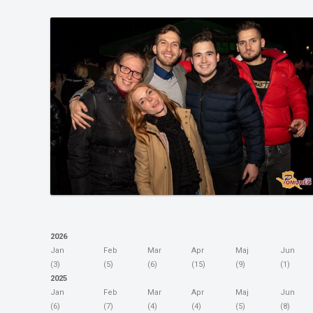
2026
Jan
Feb
Mar
Apr
Maj
Jun
(3)
(5)
(6)
(15)
(9)
(1)
2025
Jan
Feb
Mar
Apr
Maj
Jun
(6)
(7)
(4)
(4)
(5)
(8)