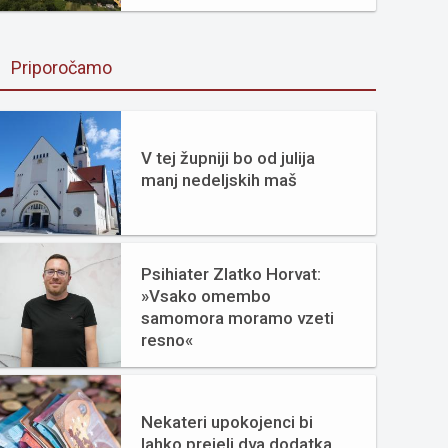
Priporočamo
V tej župniji bo od julija
manj nedeljskih maš
Psihiater Zlatko Horvat:
»Vsako omembo
samomora moramo vzeti
resno«
Nekateri upokojenci bi
lahko prejeli dva dodatka