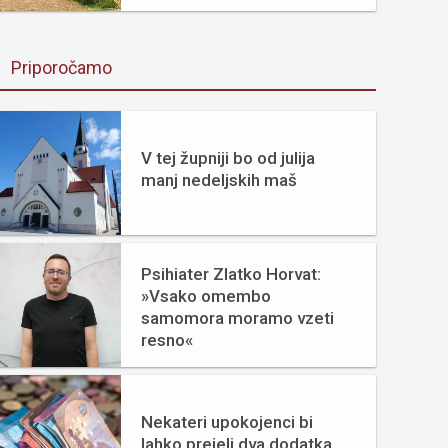
Priporočamo
V tej župniji bo od julija
manj nedeljskih maš
Psihiater Zlatko Horvat:
»Vsako omembo
samomora moramo vzeti
resno«
Nekateri upokojenci bi
lahko prejeli dva dodatka