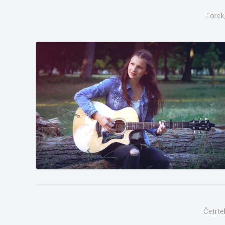
Torek
Četrte