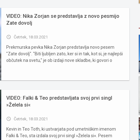
VIDEO: Nika Zorjan se predstavlja z novo pesmijo
Zate dovolj
access_time
Četrtek, 18.03.2021
Prekmurska pevka Nika Zorjan predstavlja novo pesem
"Zate dovolj". "Biti ljubljen zato, ker si in tak, kot si, je najlepši
občutek na svetu," je ob izdaji nove skladbe, ki govori o
brezpogojni ljubezni med očetom in hčerko, zapisala Nika.
Skladba je po njenih besedah polna ljubezni, ki ...
VIDEO: Falki & Teo predstavljata svoj prvi singl
»Želela si«
access_time
Četrtek, 18.03.2021
Kevin in Teo Toth, ki ustvarjata pod umetniškim imenom
Falki & Teo, sta izdala svoj prvi singl »Želela si«. Pesem