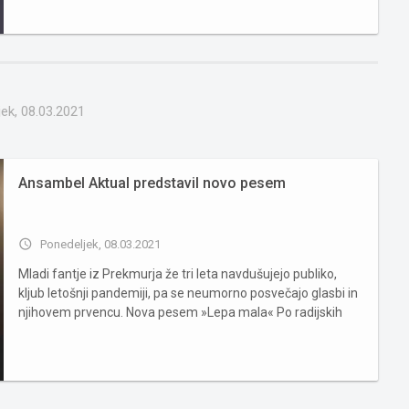
ek, 08.03.2021
Ansambel Aktual predstavil novo pesem
access_time
Ponedeljek, 08.03.2021
Mladi fantje iz Prekmurja že tri leta navdušujejo publiko,
kljub letošnji pandemiji, pa se neumorno posvečajo glasbi in
njihovem prvencu. Nova pesem »Lepa mala« Po radijskih
postajah so se prvič predstavili lansko leto, in sicer s skladbo
"Ljubezen v zraku", ki je postala himna mednaro...