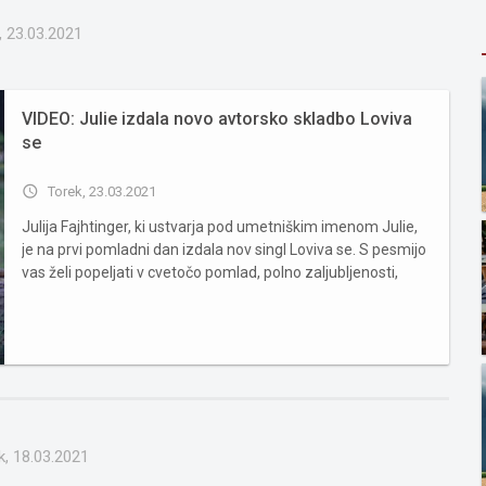
, 23.03.2021
VIDEO: Julie izdala novo avtorsko skladbo Loviva
se
access_time
Torek, 23.03.2021
Julija Fajhtinger, ki ustvarja pod umetniškim imenom Julie,
je na prvi pomladni dan izdala nov singl Loviva se. S pesmijo
vas želi popeljati v cvetočo pomlad, polno zaljubljenosti,
svežine in dobre volje. Skladba je nastala v sodelovanju s
Tinkaro Kovač, s katero sta soavtorici besedila,...
k, 18.03.2021