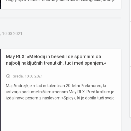
z glavnimi vlogami že izkazala v uspešnih slovenskih
televizijskih serijah; Česnovi, Gorske sanje...) ter seve...
, 10.03.2021
May RLX: »Melodij in besedil se spomnim ob
najbolj naključnih trenutkih, tudi med spanjem.«
access_time
Sreda, 10.03.2021
Maj Andrejč je mlad in talentiran 20-letni Prekmurec, ki
ustvarja pod umetniškim imenom May RLX. Pred kratkim je
izdal novo pesem z naslovom »Spicy«, ki je dobila tudi svojo
video podobo. Maja smo povprašali o njegovem delu in
načrtih za prihodnost, saj smo prepričani, da bo o njem in
njeg...