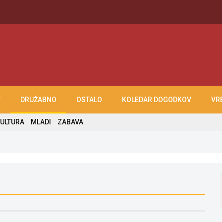
T
DRUŽABNO
OSTALO
KOLEDAR DOGODKOV
VR
ULTURA
MLADI
ZABAVA