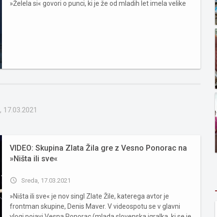
»Želela si« govori o punci, ki je že od mladih let imela velike
cilje v življenju, vendar je na njeni življenjski poti te cilje
zavrgla in na njih pozabila. Pesem se zakl...
, 17.03.2021
VIDEO: Skupina Zlata Žila gre z Vesno Ponorac na
»Ništa ili sve«
access_time
Sreda, 17.03.2021
»Ništa ili sve« je nov singl Zlate Žile, katerega avtor je
frontman skupine, Denis Maver. V videospotu se v glavni
vlogi pojavi Vesna Ponorac (mlada slovenska igralka, ki se je