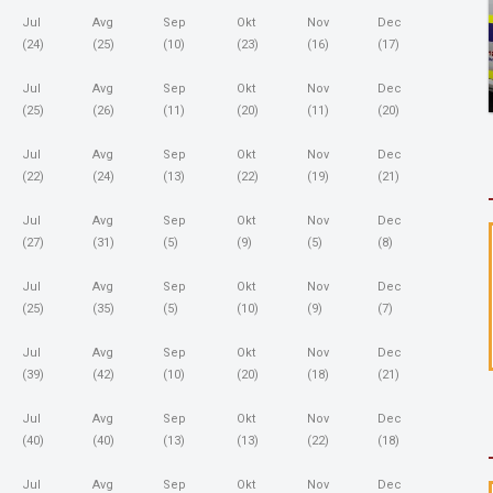
Jul
Avg
Sep
Okt
Nov
Dec
(24)
(25)
(10)
(23)
(16)
(17)
Jul
Avg
Sep
Okt
Nov
Dec
(25)
(26)
(11)
(20)
(11)
(20)
Jul
Avg
Sep
Okt
Nov
Dec
(22)
(24)
(13)
(22)
(19)
(21)
Jul
Avg
Sep
Okt
Nov
Dec
(27)
(31)
(5)
(9)
(5)
(8)
Jul
Avg
Sep
Okt
Nov
Dec
(25)
(35)
(5)
(10)
(9)
(7)
Jul
Avg
Sep
Okt
Nov
Dec
(39)
(42)
(10)
(20)
(18)
(21)
Jul
Avg
Sep
Okt
Nov
Dec
(40)
(40)
(13)
(13)
(22)
(18)
Jul
Avg
Sep
Okt
Nov
Dec