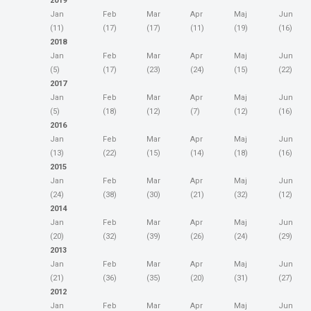
2019
Jan
Feb
Mar
Apr
Maj
Jun
(11)
(17)
(17)
(11)
(19)
(16)
2018
Jan
Feb
Mar
Apr
Maj
Jun
(5)
(17)
(23)
(24)
(15)
(22)
2017
Jan
Feb
Mar
Apr
Maj
Jun
(5)
(18)
(12)
(7)
(12)
(16)
2016
Jan
Feb
Mar
Apr
Maj
Jun
(13)
(22)
(15)
(14)
(18)
(16)
2015
Jan
Feb
Mar
Apr
Maj
Jun
(24)
(38)
(30)
(21)
(32)
(12)
2014
Jan
Feb
Mar
Apr
Maj
Jun
(20)
(32)
(39)
(26)
(24)
(29)
2013
Jan
Feb
Mar
Apr
Maj
Jun
(21)
(36)
(35)
(20)
(31)
(27)
2012
Jan
Feb
Mar
Apr
Maj
Jun