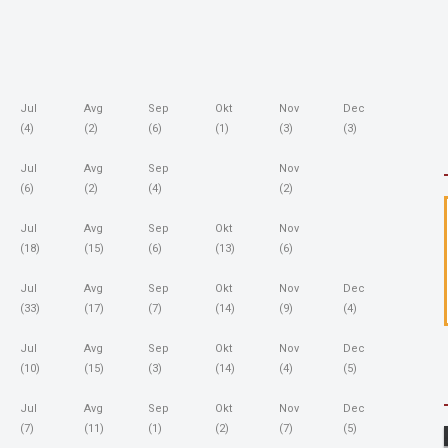
Jul
Avg
Sep
Okt
Nov
Dec
(4)
(2)
(6)
(1)
(3)
(3)
Jul
Avg
Sep
Nov
(6)
(2)
(4)
(2)
Jul
Avg
Sep
Okt
Nov
(18)
(15)
(6)
(13)
(6)
Jul
Avg
Sep
Okt
Nov
Dec
(33)
(17)
(7)
(14)
(9)
(4)
Jul
Avg
Sep
Okt
Nov
Dec
(10)
(15)
(3)
(14)
(4)
(5)
Jul
Avg
Sep
Okt
Nov
Dec
(7)
(11)
(1)
(2)
(7)
(5)