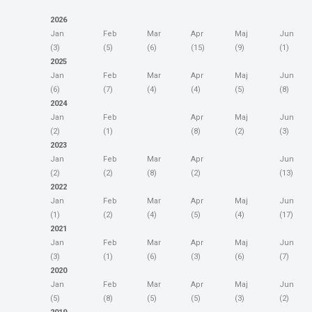
2026
Jan
Feb
Mar
Apr
Maj
Jun
(3)
(5)
(6)
(15)
(9)
(1)
2025
Jan
Feb
Mar
Apr
Maj
Jun
(6)
(7)
(4)
(4)
(5)
(8)
2024
Jan
Feb
Apr
Maj
Jun
(2)
(1)
(8)
(2)
(3)
2023
Jan
Feb
Mar
Apr
Jun
(2)
(2)
(8)
(2)
(13)
2022
Jan
Feb
Mar
Apr
Maj
Jun
(1)
(2)
(4)
(5)
(4)
(17)
2021
Jan
Feb
Mar
Apr
Maj
Jun
(3)
(1)
(6)
(3)
(6)
(7)
2020
Jan
Feb
Mar
Apr
Maj
Jun
(5)
(8)
(5)
(5)
(3)
(2)