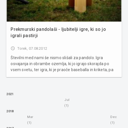
Prekmurski pandolaši - ljubitelji igre, ki so jo
igrali pastirji
access_time
Torek, 07.08.2012
Številni med nami še nismo slišali za pandolo. Igra
osvajanja in obrambe ozemlja, ki jo igrajo skorajda po
vsem svetu, ter igra, ki je praoče baseballa in kriketa, pa
je prevzela tudi že mnoge Slovence. Danes vam v rubriki
POM-PLUS predstavljamo Prekmurske pandolaše. V
rubriki POM-PLUS vsa...
2021
Jul
(1)
2018
Mar
Dec
(1)
(1)