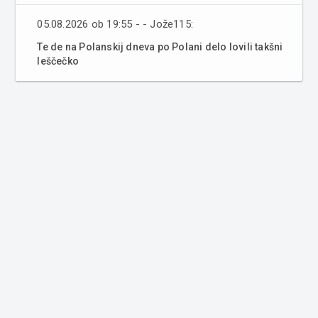
05.08.2026 ob 19:55 - - Jože115:
Te de na Polanskij dneva po Polani delo lovili takšni
leščečko