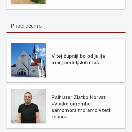
Priporočamo
V tej župniji bo od julija
manj nedeljskih maš
Psihiater Zlatko Horvat:
»Vsako omembo
samomora moramo vzeti
resno«