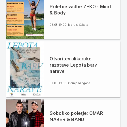
Poletne vadbe ZEKO - Mind
& Body
06.08 19:00 | Murska Sobota
Otvoritev slikarske
razstave Lepota barv
narave
07.08 19:00 | Gornja Radgona
Soboško poletje: OMAR
NABER & BAND