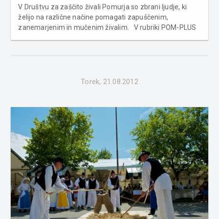
V Društvu za zaščito živali Pomurja so zbrani ljudje, ki
želijo na različne načine pomagati zapuščenim,
zanemarjenim in mučenim živalim. V rubriki POM-PLUS
vsak torek objavljamo pogovore s predstavniki pomurskih
nevladnih organizacij, fundacij, društev, klubov in
zavodov ter predst...
Torek, 21.08.2012