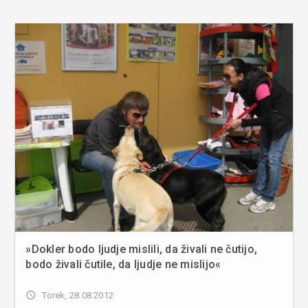
»Dokler bodo ljudje mislili, da živali ne čutijo,
bodo živali čutile, da ljudje ne mislijo«
access_time
Torek, 28.08.2012