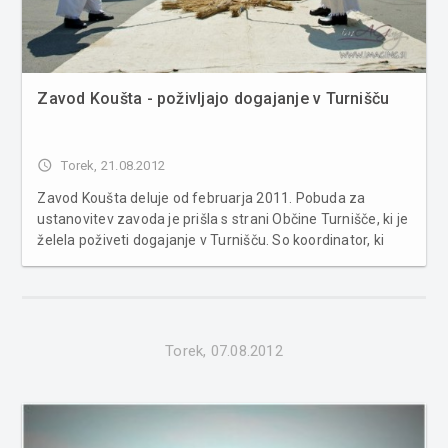
Zavod Koušta - poživljajo dogajanje v Turnišču
access_time
Torek, 21.08.2012
Zavod Koušta deluje od februarja 2011. Pobuda za
ustanovitev zavoda je prišla s strani Občine Turnišče, ki je
želela poživeti dogajanje v Turnišču. So koordinator, ki
povezuje vsa društva v občini. Že samo ime zavoda
skriva v sebi osnovne postavke delovanja. K je za kulturo,
Š za šport, ...
Torek, 07.08.2012