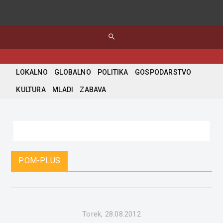
search
LOKALNO
GLOBALNO
POLITIKA
GOSPODARSTVO
KULTURA
MLADI
ZABAVA
POM-PLUS
Torek, 28.08.2012