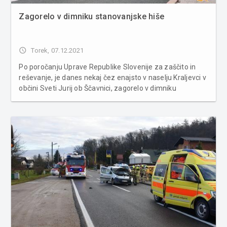
Zagorelo v dimniku stanovanjske hiše
access_time
Torek, 07.12.2021
Po poročanju Uprave Republike Slovenije za zaščito in
reševanje, je danes nekaj čez enajsto v naselju Kraljevci v
občini Sveti Jurij ob Ščavnici, zagorelo v dimniku
stanovanjske hiše. Ob 11.17 je v naselju Kraljevci, občina
Sveti Jurij ob Ščavnici, zagorelo v dimniku stanovanjske
h...