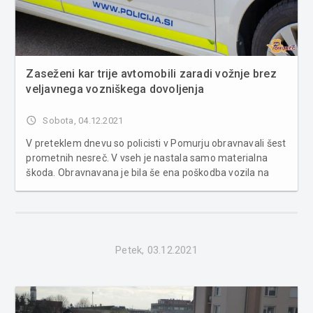
Zaseženi kar trije avtomobili zaradi vožnje brez
veljavnega vozniškega dovoljenja
access_time
Sobota, 04.12.2021
V preteklem dnevu so policisti v Pomurju obravnavali šest
prometnih nesreč. V vseh je nastala samo materialna
škoda. Obravnavana je bila še ena poškodba vozila na
parkirnem prostoru in štirje primeri povoženja divjadi.
Poleg tega sta bili obravnavani dve kaznivi dejanji, štiri
kršitve ja...
Petek, 03.12.2021