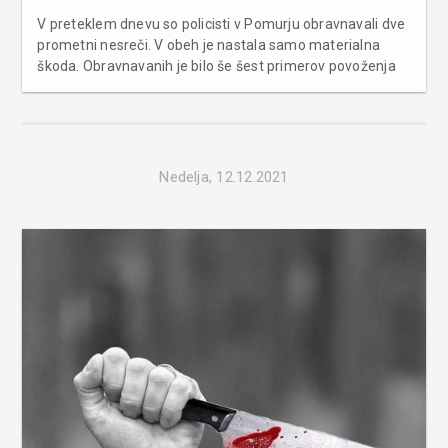
V preteklem dnevu so policisti v Pomurju obravnavali dve
prometni nesreči. V obeh je nastala samo materialna
škoda. Obravnavanih je bilo še šest primerov povoženja
divjadi. Poleg tega je bilo obravnavano eno kaznivo
dejanje in šest kršitev javnega reda. S področja
kriminalitete so sobo...
Nedelja, 12.12.2021