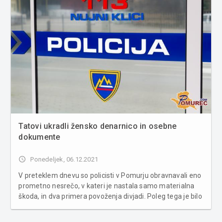
Tatovi ukradli žensko denarnico in osebne
dokumente
access_time
Ponedeljek, 06.12.2021
V preteklem dnevu so policisti v Pomurju obravnavali eno
prometno nesrečo, v kateri je nastala samo materialna
škoda, in dva primera povoženja divjadi. Poleg tega je bilo
obravnavano eno kaznivo dejanje in dve kršitvi javnega
reda. S področja kriminalitete so ljutomerski policisti