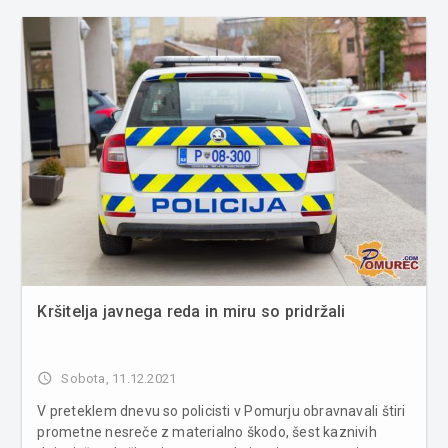
Kršitelja javnega reda in miru so pridržali
access_time
Sobota, 11.12.2021
V preteklem dnevu so policisti v Pomurju obravnavali štiri
prometne nesreče z materialno škodo, šest kaznivih