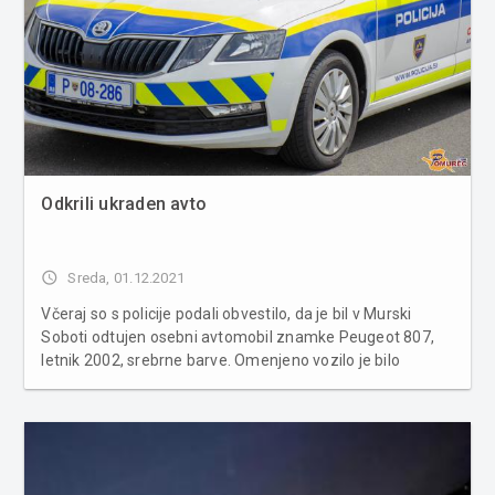
Odkrili ukraden avto
access_time
Sreda, 01.12.2021
Včeraj so s policije podali obvestilo, da je bil v Murski
Soboti odtujen osebni avtomobil znamke Peugeot 807,
letnik 2002, srebrne barve. Omenjeno vozilo je bilo
najdeno v Rakičanu. Zoper osumljenega sledi kazenska
ovadba zaradi utemeljenega suma storitve kaznivega
dejanja tatvine po 204. č...