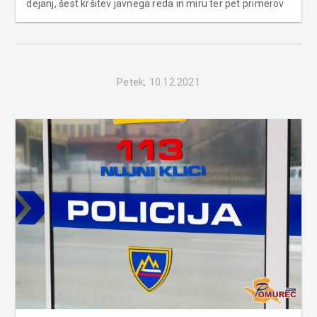
dejanj, šest kršitev javnega reda in miru ter pet primerov
povoženja divjadi. Na področju kriminalitete so
obravnavali dve goljufiji, grožnjo in izsiljevanje. Javni red
in mi...
Petek, 10.12.2021