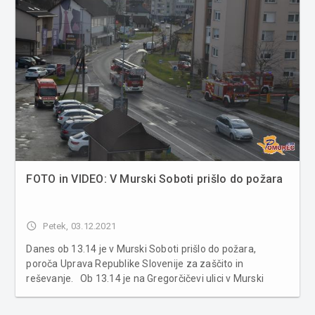
FOTO in VIDEO: V Murski Soboti prišlo do požara
access_time
Petek, 03.12.2021
Danes ob 13.14 je v Murski Soboti prišlo do požara,
poroča Uprava Republike Slovenije za zaščito in
reševanje. Ob 13.14 je na Gregorčičevi ulici v Murski
soboti zagorelo v kopalnici večstanovanjskega objekta.
Požar, ki je zajel celotno kopalnico ter delno stanovanje