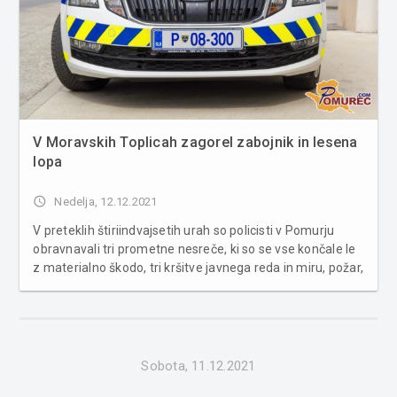
V Moravskih Toplicah zagorel zabojnik in lesena
lopa
access_time
Nedelja, 12.12.2021
V preteklih štiriindvajsetih urah so policisti v Pomurju
obravnavali tri prometne nesreče, ki so se vse končale le
z materialno škodo, tri kršitve javnega reda in miru, požar,
zasegli so osebni avtomobil, tri primere povoženja divjadi
in dve poškodbi vozil na parkirnih prostorih. Jav...
Sobota, 11.12.2021