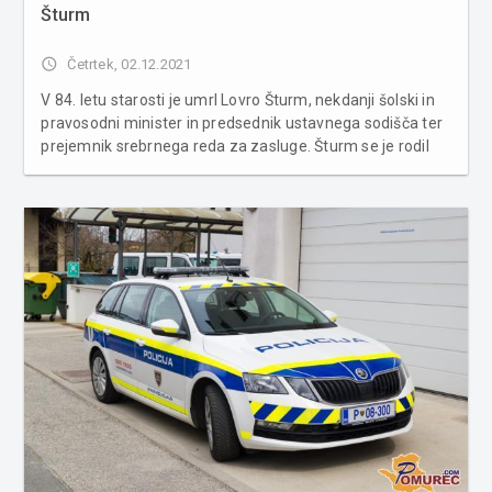
Šturm
access_time
Četrtek, 02.12.2021
V 84. letu starosti je umrl Lovro Šturm, nekdanji šolski in
pravosodni minister in predsednik ustavnega sodišča ter
prejemnik srebrnega reda za zasluge. Šturm se je rodil
19. maja 1938, leta 1966 pa je doktoriral na ljubljanski
pravni fakulteti. Med letoma 1990 in 1998 je bil sodnik
ustav...