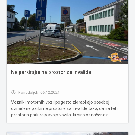
Ne parkirajte na prostor za invalide
access_time
Ponedeljek, 06.12.2021
Vozniki motornih vozil pogosto zlorabljajo posebej
označene parkirne prostore za invalide tako, da na teh
prostorih parkirajo svoja vozila, ki niso označena s
predpisanimi parkirnimi kartami. Za nepravilno prakiranje
je predpisana globa v višini 80 evrov. Na mednarodni dan
invalidov so tu...