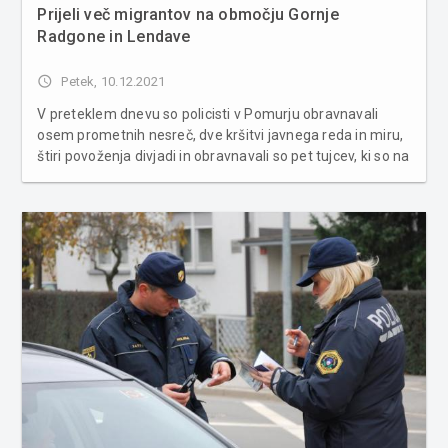
Prijeli več migrantov na območju Gornje
Radgone in Lendave
access_time
Petek, 10.12.2021
V preteklem dnevu so policisti v Pomurju obravnavali
osem prometnih nesreč, dve kršitvi javnega reda in miru,
štiri povoženja divjadi in obravnavali so pet tujcev, ki so na
nedovoljen način prišli v Slovenijo. V obravnavanih
prometnih nesrečah je v sedmih nastala le materialna
škoda, v...