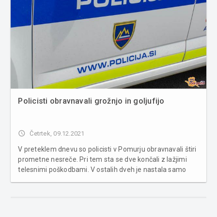
Policisti obravnavali grožnjo in goljufijo
access_time
Četrtek, 09.12.2021
V preteklem dnevu so policisti v Pomurju obravnavali štiri
prometne nesreče. Pri tem sta se dve končali z lažjimi
telesnimi poškodbami. V ostalih dveh je nastala samo
materialna škoda. Obravnavani so bili še trije primeri
povoženja divjadi. Poleg tega so bila obravnavana tri
kazniva dejan...