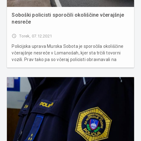
Soboški policisti sporočili okoliščine včerajšnje
nesreče
access_time
Torek, 07.12.2021
Policijska uprava Murska Sobota je sporočila okoliščine
včerajšnje nesreče v Lomanošah, kjer sta trčili tovorni
vozili. Prav tako pa so včeraj policisti obravnavali na
pomurski avtocesti voznika, ki je vozil s hitrostjo 208
km/h. Včeraj, okrog 8.30, je v Lomanošah voznik
tovornega v...