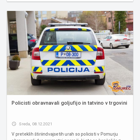
cestišča in pristalo na strehi. Ob 15.20 je v naselju Police,
občina Gornja Radgona, osebno vozilo zapeljalo s
cesti�...
Policisti obravnavali goljufijo in tatvino v trgovini
access_time
Sreda, 08.12.2021
V preteklih štiriindvajsetih urah so policisti v Pomurju