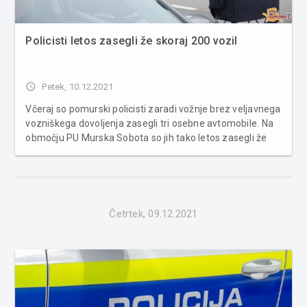
Policisti letos zasegli že skoraj 200 vozil
access_time
Petek, 10.12.2021
Včeraj so pomurski policisti zaradi vožnje brez veljavnega
vozniškega dovoljenja zasegli tri osebne avtomobile. Na
območju PU Murska Sobota so jih tako letos zasegli že
skupno 197. Policisti so največkrat vozila zasegli na
podlagi Zakona o pravilih cestnega prometa (ZPrCP), s
katerim so ...
Četrtek, 09.12.2021