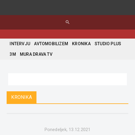
search
INTERVJU
AVTOMOBILIZEM
KRONIKA
STUDIO PLUS
3M
MURA DRAVA TV
KRONIKA
Ponedeljek, 13.12.2021