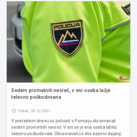
so pogasili ...
Sedem prometnih nesreč, v eni oseba lažje
telesno poškodovana
access_time
Petek, 03.12.2021
V preteklem dnevu so policisti v Pomurju obravnavali
sedem prometnih nesreč. V eni se je ena oseba lahko
telesno poškodovala. Obravnavali so dve kaznivi dejanji,