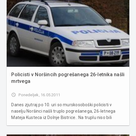
Policisti v Noršincih pogrešanega 26-letnika našli
mrtvega
access_time
Ponedeljek, 16.05.2011
Danes zjutraj po 10. uri so murskosoboški policisti v
naselju Noršinci našli truplo pogrešanega, 26-letnega
Mateja Kusteca iz Dolnje Bistrice.. Na truplu niso bili
najdeni znaki, ki bi kazali na nasilno smrt pogrešanega.
Odrejena je bila obdukcija, ki bo pokazala vzrok smrti. O