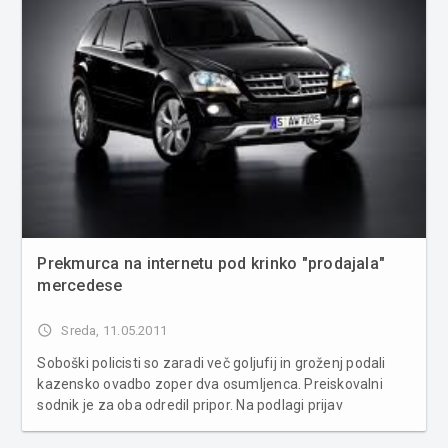
Prekmurca na internetu pod krinko "prodajala"
mercedese
access_time
Sreda, 11.05.2011
Soboški policisti so zaradi več goljufij in groženj podali
kazensko ovadbo zoper dva osumljenca. Preiskovalni
sodnik je za oba odredil pripor. Na podlagi prijav
oškodovanih oseb so policisti z zbiranjem obvestil
ugotovili, da sta 21-letni in 33-letni osumljenec, oba iz