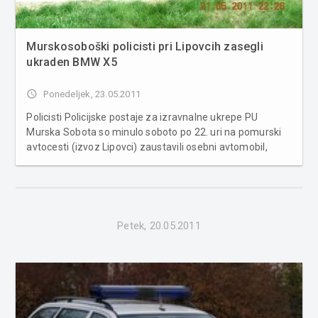
Murskosoboški policisti pri Lipovcih zasegli
ukraden BMW X5
access_time
Ponedeljek, 23.05.2011
Policisti Policijske postaje za izravnalne ukrepe PU
Murska Sobota so minulo soboto po 22. uri na pomurski
avtocesti (izvoz Lipovci) zaustavili osebni avtomobil,
znamke BMW X5, letnik izdelave 2008. Na terenskem
avtomobilu, ki ga je vozil madžarski državljan, so bile
nameščene italijanske reg...
Petek, 20.05.2011