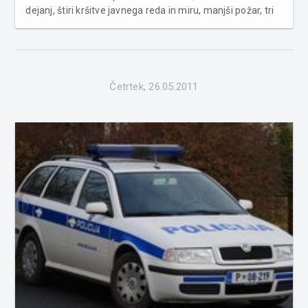
dejanj, štiri kršitve javnega reda in miru, manjši požar, tri
primere poškodb vozil na parkirnih prostorih, dva primera
povoženja divjadi ter pridržali voznika osebnega
avtomobila, ki j...
Četrtek, 26.05.2011