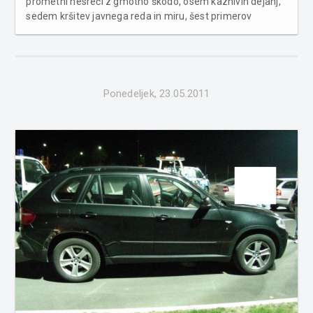
prometni nesreči z gmotno škodo, osem kaznivih dejanj,
sedem kršitev javnega reda in miru, šest primerov
povoženja divjadi ter poškodbo vozila na parkirnem
prostoru. Na področju kriminalitete so obravnavali vlom,
tri tatvine, pogin �...
Ponedeljek, 23.05.2011