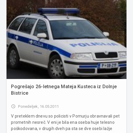
najdbi trupla sta...
Pogrešajo 26-letnega Mateja Kusteca iz Dolnje
Bistrice
access_time
Ponedeljek, 16.05.2011
V preteklem dnevu so policisti v Pomurju obravnavali pet
prometnih nesreč. V eni je bila ena oseba huje telesno
poškodovana, v drugih dveh pa sta se dve osebi lažje