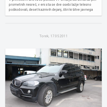
prometnih nesreč, v eni sta se dve osebi lažje telesno
poškodovali, deset kaznivih dejanj, štiri kršitve javnega
reda in miru, štiri primere povoženja divjadi in dve
poškodovanji vozil na parkirnih prostorih. Na področju
kriminalitete ...
Torek, 17.05.2011