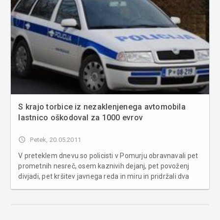
S krajo torbice iz nezaklenjenega avtomobila
lastnico oškodoval za 1000 evrov
access_time
Petek, 20.05.2011
V preteklem dnevu so policisti v Pomurju obravnavali pet
prometnih nesreč, osem kaznivih dejanj, pet povoženj
divjadi, pet kršitev javnega reda in miru in pridržali dva
voznika osebnih avtomobilov, ki sta vozila pod vplivom
alkohola. V Murski Soboti je voznik osebnega avtomobila
na prehodu ...