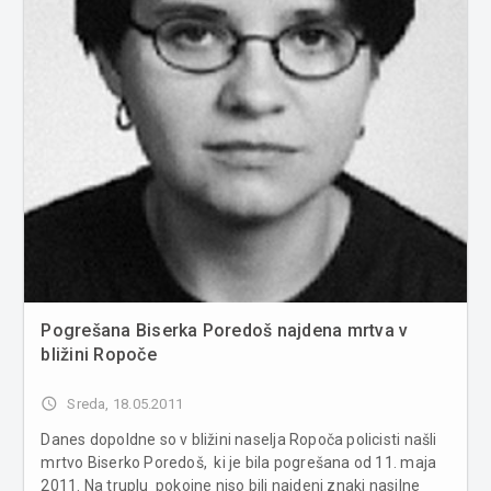
Pogrešana Biserka Poredoš najdena mrtva v
bližini Ropoče
access_time
Sreda, 18.05.2011
Danes dopoldne so v bližini naselja Ropoča policisti našli
mrtvo Biserko Poredoš, ki je bila pogrešana od 11. maja
2011. Na truplu pokojne niso bili najdeni znaki nasilne