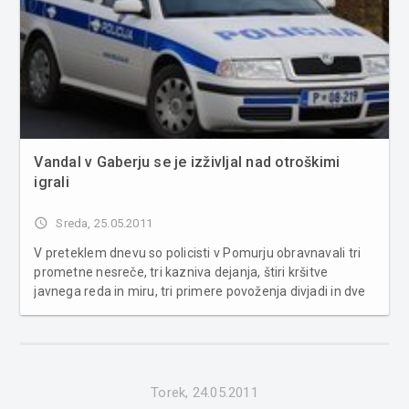
Vandal v Gaberju se je izživljal nad otroškimi
igrali
access_time
Sreda, 25.05.2011
V preteklem dnevu so policisti v Pomurju obravnavali tri
prometne nesreče, tri kazniva dejanja, štiri kršitve
javnega reda in miru, tri primere povoženja divjadi in dve
poškodovanji vozil na parkirnih prostorih. Na področju
kriminalitete so obravnavali tri poškodovanja tuje stvari. V
Večes...
Torek, 24.05.2011