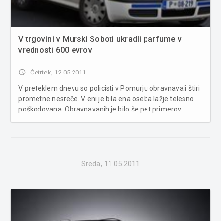
V trgovini v Murski Soboti ukradli parfume v
vrednosti 600 evrov
access_time
Četrtek, 12.05.2011
V preteklem dnevu so policisti v Pomurju obravnavali štiri
prometne nesreče. V eni je bila ena oseba lažje telesno
poškodovana. Obravnavanih je bilo še pet primerov
povoženja divjadi. Poleg tega je bilo obravnavanih sedem
kaznivih dejanj in pet kršitev javnega reda. S področja
kriminalitete ...
Sreda, 11.05.2011