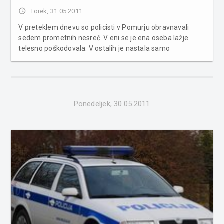
access_time
Torek, 31.05.2011
V preteklem dnevu so policisti v Pomurju obravnavali
sedem prometnih nesreč. V eni se je ena oseba lažje
telesno poškodovala. V ostalih je nastala samo
materialna škoda. Obravnavani so bili še štirje primeri
povoženja divjadi. Poleg tega je bilo obravnavanih sedem
kaznivih dejanj in pet kršite...
Ponedeljek, 30.05.2011