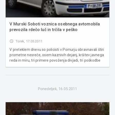
V Murski Soboti voznica osebnega avtomobila
prevozila rdečo luč in trčila v peško
access_time
Torek, 17.05.2011
V preteklem dnevu so policisti v Pomurju obravnavali štiri
prometne nesreče, osem kaznivih dejanj, kršitev javnega
reda in miru, tri primere povoženja divjadi, tri poškodbe
vozil na parkirnih prostorih ter pridržali dva voznika
osebnih avtomobilov, ki sta vozila pod vplivom alkohola. V
Murski...
Ponedeljek, 16.05.2011