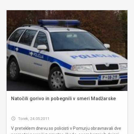
Natočili gorivo in pobegnili v smeri Madžarske
access_time
Torek, 24.05.2011
V preteklem dnevu so policisti v Pomurju obravnavali dve