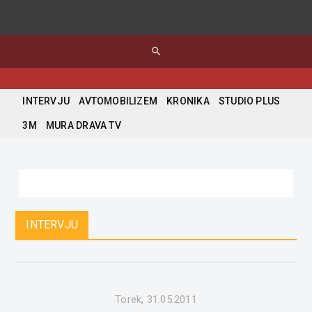
search
INTERVJU
AVTOMOBILIZEM
KRONIKA
STUDIO PLUS
3M
MURA DRAVA TV
INTERVJU
Torek, 31.05.2011