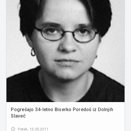
Pogrešajo 34-letno Biserko Poredoš iz Dolnjih
Slaveč
access_time
Petek, 13.05.2011