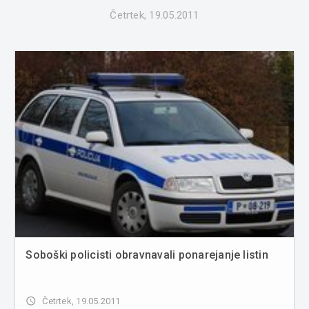
Četrtek, 19.05.2011
Soboški policisti obravnavali ponarejanje listin
access_time
Četrtek, 19.05.2011