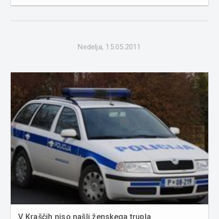
telesno poškodovali. Obravnavana je bila še ena
poškodba vozila na parkirnem prostoru in dva primera
povoženja divjadi. Poleg teg...
Nedelja, 15.05.2011
V Kraščih niso našli ženskega trupla