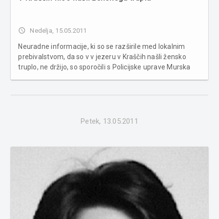
access_time
Nedelja, 15.05.2011
Neuradne informacije, ki so se razširile med lokalnim
prebivalstvom, da so v v jezeru v Kraščih našli žensko
truplo, ne držijo, so sporočili s Policijske uprave Murska
Sobota. Iz petka na soboto so se namreč razširile
informacije, da so v jezeru v Kraščih našli žensko truplo.
Kot nam je sp...
Petek, 13.05.2011