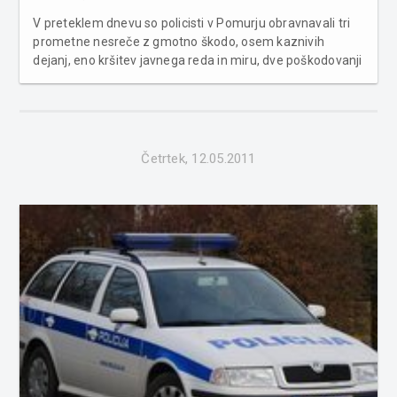
V preteklem dnevu so policisti v Pomurju obravnavali tri
prometne nesreče z gmotno škodo, osem kaznivih
dejanj, eno kršitev javnega reda in miru, dve poškodovanji
vozil na parkirnem prostoru, tri primere povoženja divjadi
in iskali pogrešano osebo. Na področju kriminalitete so
obravnavali dva...
Četrtek, 12.05.2011