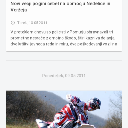
Novi večji pogini čebel na območju Nedelice in
Veržeja
access_time
Torek, 10.05.2011
V preteklem dnevu so policisti v Pomurju obravnavali tri
prometne nesreče z gmotno škodo, štiri kazniva dejanja,
dve kršitvi javnega reda in miru, dve poškodovanji vozil na
parkirnem prostoru, šest primerov povoženja divjadi in
požar. Na področju kriminalitete so v Kuzmi obravnavali
namerno ...
Ponedeljek, 09.05.2011