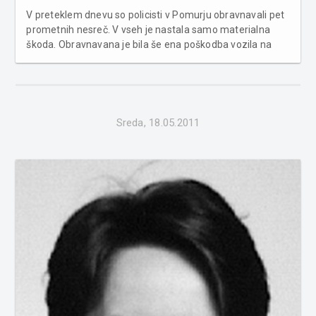
V preteklem dnevu so policisti v Pomurju obravnavali pet
prometnih nesreč. V vseh je nastala samo materialna
škoda. Obravnavana je bila še ena poškodba vozila na
parkirnem prostoru in dva primera povoženja divjadi.
Poleg tega je bilo obravnavanih osem kaznivih dejanj in
dve kršitvi javnega reda...
Sreda, 18.05.2011