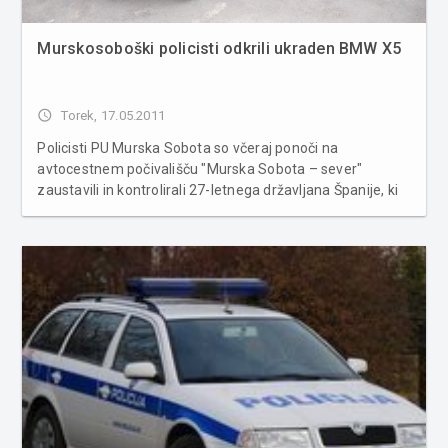
Murskosoboški policisti odkrili ukraden BMW X5
access_time
Torek, 17.05.2011
Policisti PU Murska Sobota so včeraj ponoči na
avtocestnem počivališču "Murska Sobota – sever"
zaustavili in kontrolirali 27-letnega državljana Španije, ki
je vozil ukradeni terenski avtomobil BMW X5. Na terencu
so bile nameščene nemške registrske tablice. V postopku
so policisti ugoto...