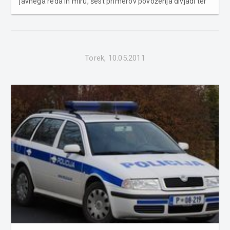
javnega reda in miru, šest primerov povoženja divjadi ter
poškodbo vozila na parkirnem prostoru. Na lokalni cesti
med Bogojino in Gančani je voznik osebnega avtomobila
zaradi nepravi...
Torek, 10.05.2011