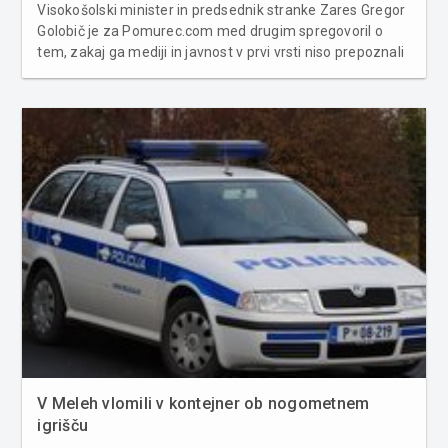
Visokošolski minister in predsednik stranke Zares Gregor
Golobič je za Pomurec.com med drugim spregovoril o
tem, zakaj ga mediji in javnost v prvi vrsti niso prepoznali
kot ministra, kaj meni o vplivnih lobijih, ki pretijo na Boruta
Pahorja, zakaj so nekateri slovenski mediji po njegovem
mnenju ...
V Meleh vlomili v kontejner ob nogometnem
igrišču