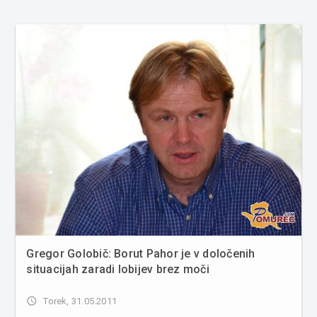
Gregor Golobič: Borut Pahor je v določenih
situacijah zaradi lobijev brez moči
access_time
Torek, 31.05.2011