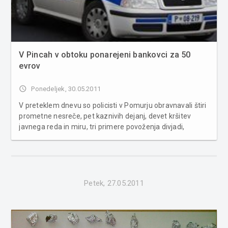
V Pincah v obtoku ponarejeni bankovci za 50
evrov
access_time
Ponedeljek, 30.05.2011
V preteklem dnevu so policisti v Pomurju obravnavali štiri
prometne nesreče, pet kaznivih dejanj, devet kršitev
javnega reda in miru, tri primere povoženja divjadi,
poškodovanje vozila na parkirnem prostoru in pridržali
pet kršiteljev. V vseh obravnavanih prometnih nesrečah
je nastala s...
Petek, 27.05.2011