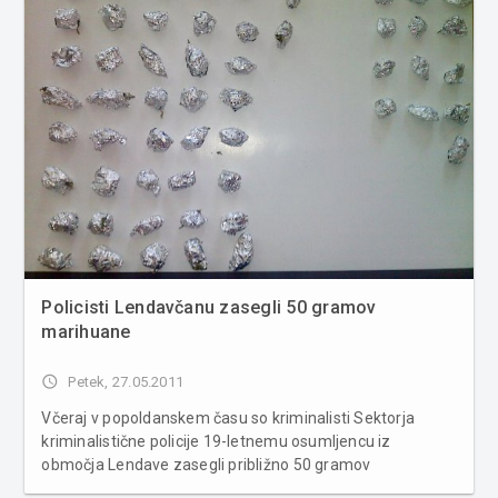
Policisti Lendavčanu zasegli 50 gramov
marihuane
access_time
Petek, 27.05.2011
Včeraj v popoldanskem času so kriminalisti Sektorja
kriminalistične policije 19-letnemu osumljencu iz
območja Lendave zasegli približno 50 gramov
prepovedane droge marihuane, ki je bila pakirana v