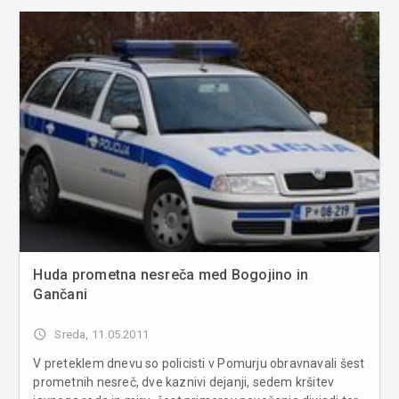
območja Murske Sobote, n...
Huda prometna nesreča med Bogojino in
Gančani
access_time
Sreda, 11.05.2011
V preteklem dnevu so policisti v Pomurju obravnavali šest
prometnih nesreč, dve kaznivi dejanji, sedem kršitev