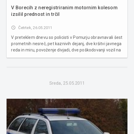
V Borecih z neregistriranim motornim kolesom
izsilil prednost in trčil
access_time
Četrtek, 26.05.2011
V preteklem dnevu so policisti v Pomurju obravnavali šest
prometnih nesreč, pet kaznivih dejanj, dve kršitvi javnega
reda in miru, povoženje divjadi, dve poškodovanji vozil na
parkirnih prostorih in zaradi vožnje pod vplivom alkohola
pridržali voznika osebnega avtomobila. V obravnavanih
pro...
Sreda, 25.05.2011