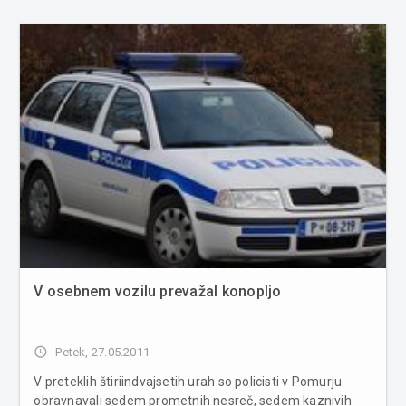
aluminijasto folijo v obliki zavojčkov (55 zavojčkov).
Droga je bila namenjena za preprodaj...
V osebnem vozilu prevažal konopljo
access_time
Petek, 27.05.2011
V preteklih štiriindvajsetih urah so policisti v Pomurju
obravnavali sedem prometnih nesreč, sedem kaznivih