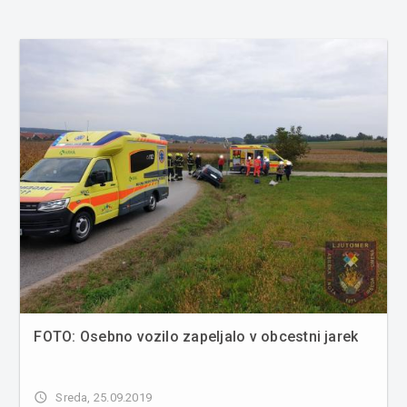
FOTO: Osebno vozilo zapeljalo v obcestni jarek
access_time
Sreda, 25.09.2019