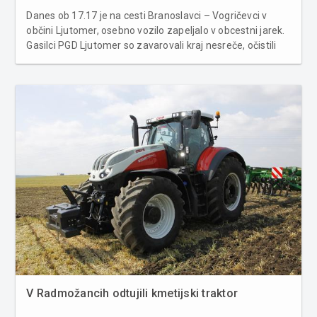
Danes ob 17.17 je na cesti Branoslavci – Vogričevci v
občini Ljutomer, osebno vozilo zapeljalo v obcestni jarek.
Gasilci PGD Ljutomer so zavarovali kraj nesreče, očistili
vozišče izteklih tekočin, odklopili akumulator ter nudili
pomoč policiji, delavcem vlečne službe in reševalce...
V Radmožancih odtujili kmetijski traktor