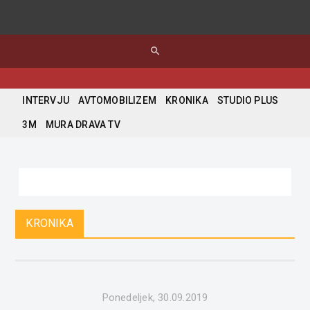
search
INTERVJU
AVTOMOBILIZEM
KRONIKA
STUDIO PLUS
3M
MURA DRAVA TV
KRONIKA
Ponedeljek, 30.09.2019