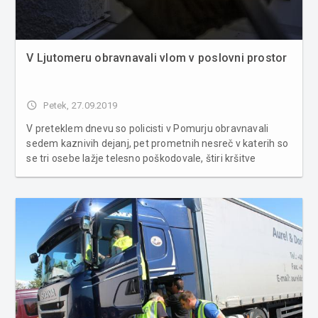
V Ljutomeru obravnavali vlom v poslovni prostor
access_time
Petek, 27.09.2019
V preteklem dnevu so policisti v Pomurju obravnavali
sedem kaznivih dejanj, pet prometnih nesreč v katerih so
se tri osebe lažje telesno poškodovale, štiri kršitve
javnega reda in miru, tri primere povoženja divjadi ter
zasegli teleskopsko palico. Na področju kriminalitete so v
Ljutome...