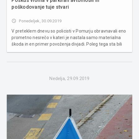
Poskus vloma v parkiran avtomobil in
poškodovanje tuje stvari
access_time
Ponedeljek, 30.09.2019
V preteklem dnevu so policisti v Pomurju obravnavali eno
prometno nesrečo v kateri je nastala samo materialna
škoda in en primer povoženja divjadi. Poleg tega sta bili
obravnavani dve kaznivi dejanji in šest kršitev javnega
reda. S področja kriminalitete je bil v Gornji Radgoni ob...
Nedelja, 29.09.2019