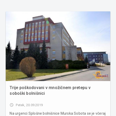
Trije poškodovani v množičnem pretepu v
soboški bolnišnici
access_time
Petek, 20.09.2019
Na urgenci Splošne bolnišnice Murska Sobota se je včeraj