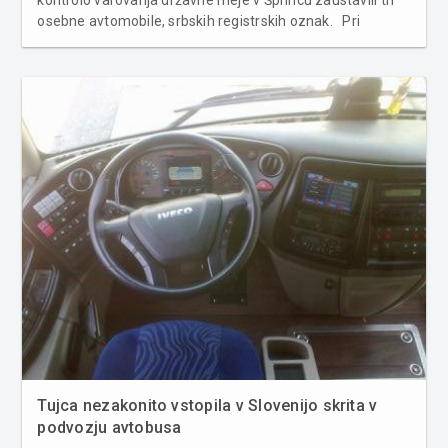
kontrolo varovanja državne meje v Šprincu zaustavili tri
osebne avtomobile, srbskih registrskih oznak. Pri
kontroli vozil in potnikov je bilo ugotovljeno, da trije
vozniki, državljani Srbije v vozilih nezakonito prevažajo 16
dr�...
Tujca nezakonito vstopila v Slovenijo skrita v
podvozju avtobusa