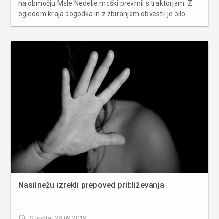
na območju Male Nedelje moški prevrnil s traktorjem. Z
ogledom kraja dogodka in z zbiranjem obvestil je bilo
ugotovljeno, da je 62-letni moški med delom s traktorjem
v vinogradu zapeljal čez škarpo v bližnji gozd, kjer se je ...
Nasilnežu izrekli prepoved približevanja
access_time
Sobota, 28.09.2019