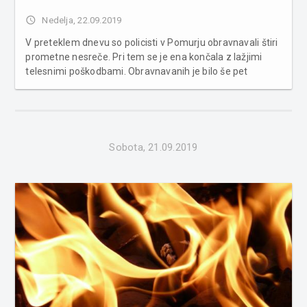
access_time
Nedelja, 22.09.2019
V preteklem dnevu so policisti v Pomurju obravnavali štiri
prometne nesreče. Pri tem se je ena končala z lažjimi
telesnimi poškodbami. Obravnavanih je bilo še pet
primerov povoženja divjadi. Poleg tega je bilo
obravnavanih pet kaznivih dejanj, enajst kršitev javnega
reda in požar. S...
Sobota, 21.09.2019