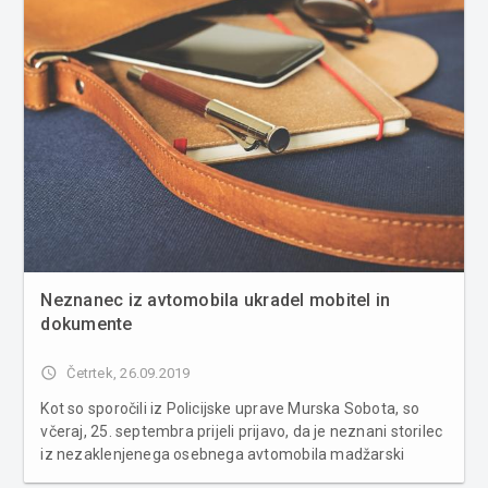
Neznanec iz avtomobila ukradel mobitel in
dokumente
access_time
Četrtek, 26.09.2019
Kot so sporočili iz Policijske uprave Murska Sobota, so
včeraj, 25. septembra prijeli prijavo, da je neznani storilec
iz nezaklenjenega osebnega avtomobila madžarski
državljanki odtujil mobilni telefon in različne dokumente.