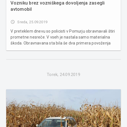
Vozniku brez vozniškega dovoljenja zasegli
avtomobil
access_time
Sreda, 25.09.2019
V preteklem dnevu so policisti v Pomurju obravnavali štiri
prometne nesreče. V vseh je nastala samo materialna
škoda. Obravnavana sta bila še dva primera povoženja
divjadi. Poleg tega sta bili obravnavani dve kaznivi dejanji
in tri kršitve javnega reda. S področja kriminalitete so
lend...
Torek, 24.09.2019