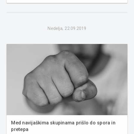
Gomilicah obravnavali tatvino denarja, v Šratovcih tatvino
kolesa, v Radvencih poškodovanje tuje stvari in v Murs...
Nedelja, 22.09.2019
Med navijaškima skupinama prišlo do spora in
pretepa