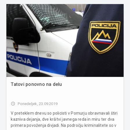
vozil...
Tatovi ponovno na delu
access_time
Ponedeljek, 23.09.2019
V preteklem dnevu so policisti v Pomurju obravnavali štiri
kazniva dejanja, dve kršitvi javnega reda in miru ter dva
primera povoženja divjadi. Na področju kriminalitete so v