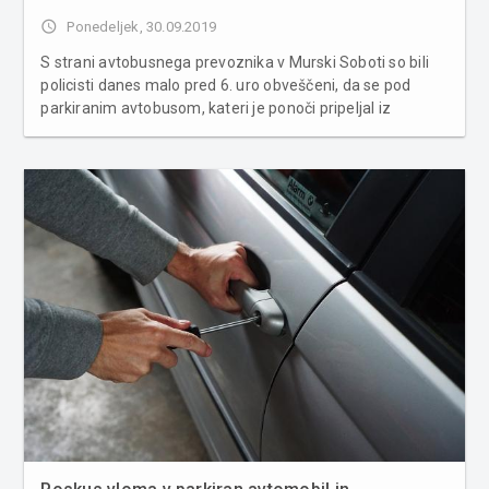
access_time
Ponedeljek, 30.09.2019
S strani avtobusnega prevoznika v Murski Soboti so bili
policisti danes malo pred 6. uro obveščeni, da se pod
parkiranim avtobusom, kateri je ponoči pripeljal iz
Sarajeva nahajata dva tujca. Z ogledom kraja in z
zbiranjem obvestil je bilo ugotovljeno, da sta se v
majhnem prostoru (loputi) ...