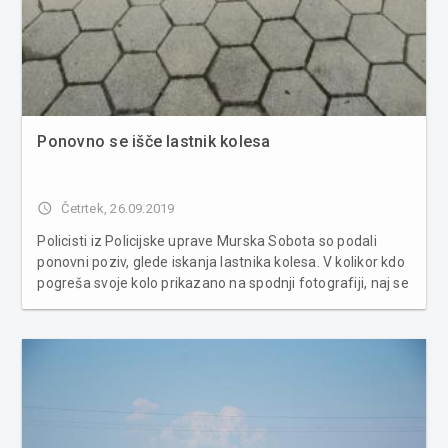
Ponovno se išče lastnik kolesa
access_time
Četrtek, 26.09.2019
Policisti iz Policijske uprave Murska Sobota so podali
ponovni poziv, glede iskanja lastnika kolesa. V kolikor kdo
pogreša svoje kolo prikazano na spodnji fotografiji, naj se
oglasi na Policijski postaji M. Sobota, Ulica arhitekta
Novaka 11. O samem dogodku so policisti iz Policijske
postaje ...