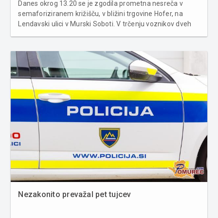
Danes okrog 13.20 se je zgodila prometna nesreča v
semaforiziranem križišču, v bližini trgovine Hofer, na
Lendavski ulici v Murski Soboti. V trčenju voznikov dveh
osebnih avtomobilov je nastala le materialna škoda.
Zaradi razjasnitve okoliščin policisti naprošajo vse, ki bi
karkoli v...
Nezakonito prevažal pet tujcev