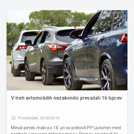
V treh avtomobilih nezakonito prevažali 16 tujcev
access_time
Ponedeljek, 30.09.2019
Minuli petek, malo po 14. uri so policisti PP Ljutomer med