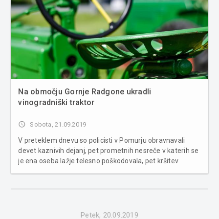
Na območju Gornje Radgone ukradli
vinogradniški traktor
access_time
Sobota, 21.09.2019
V preteklem dnevu so policisti v Pomurju obravnavali
devet kaznivih dejanj, pet prometnih nesreče v katerih se
je ena oseba lažje telesno poškodovala, pet kršitev
javnega reda in miru, tri povoženja divjadi, zasegli so
vozilo in obravnavali pet tujcev, ki so na nezakonit način
vstopili v na...
Petek, 20.09.2019