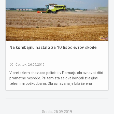
Na kombajnu nastalo za 10 tisoč evrov škode
access_time
Četrtek, 26.09.2019
V preteklem dnevu so policisti v Pomurju obravnavali štiri
prometne nesreče. Pri tem sta se dve končali z lažjimi
telesnimi poškodbami. Obravnavana je bila še ena
poškodba vozila na parkirnem prostoru in trije primeri
povoženja divjadi. Poleg tega so bila obravnavana tri
kazniva dejanja i...
Sreda, 25.09.2019