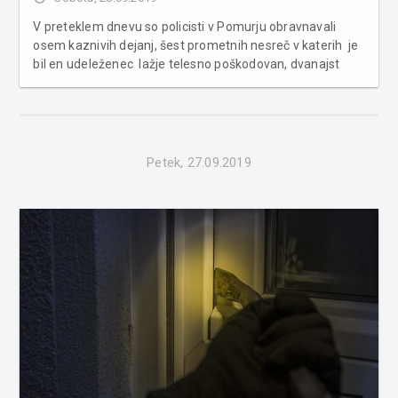
V preteklem dnevu so policisti v Pomurju obravnavali
osem kaznivih dejanj, šest prometnih nesreč v katerih je
bil en udeleženec lažje telesno poškodovan, dvanajst
kršitev javnega reda in miru, tri primere povoženja divjadi
in obravnavali so 16 tujcev, ki so na nedovoljen način
vstopil...
Petek, 27.09.2019