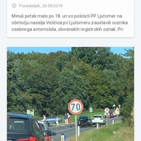
access_time
Ponedeljek, 23.09.2019
Minuli petek malo po 18. uri so policisti PP Ljutomer na
območju naselja Veščica pri Ljutomeru zaustavili voznika
osebnega avtomobila, slovenskih registrskih oznak. Pri
kontroli vozila in potnikov je bilo ugotovljeno, da 38-letni
voznik, državljan Gruzije v vozilu nezakonito prevaža dva
drž...