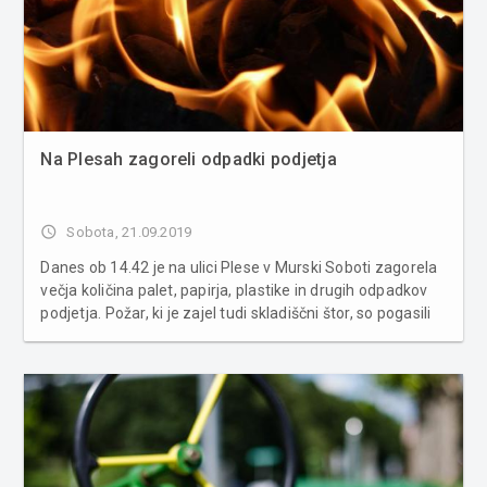
Na Plesah zagoreli odpadki podjetja
access_time
Sobota, 21.09.2019
Danes ob 14.42 je na ulici Plese v Murski Soboti zagorela
večja količina palet, papirja, plastike in drugih odpadkov
podjetja. Požar, ki je zajel tudi skladiščni štor, so pogasili
gasilci PGD Murska Sobota, navaja Uprava Republike
Slovenije za zaščito in reševanje.