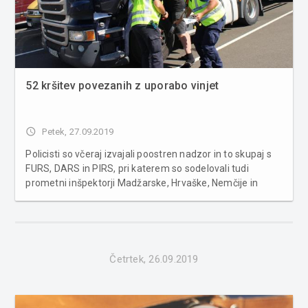
52 kršitev povezanih z uporabo vinjet
access_time
Petek, 27.09.2019
Policisti so včeraj izvajali poostren nadzor in to skupaj s
FURS, DARS in PIRS, pri katerem so sodelovali tudi
prometni inšpektorji Madžarske, Hrvaške, Nemčije in
Češke republike. Poostren nadzor je potekal:- 24. 9. 2019
med 9. in 13. uro- 25. 9. 2019 med 14. in 18. uro in- 26. 9.
2019...
Četrtek, 26.09.2019