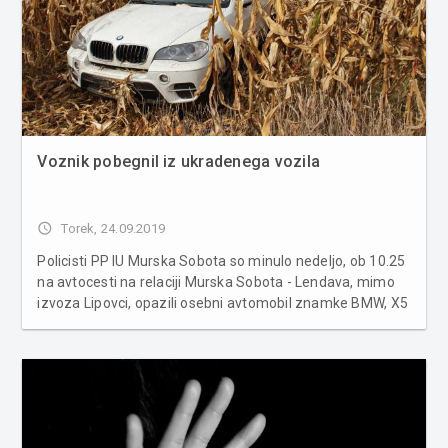
Voznik pobegnil iz ukradenega vozila
access_time
Torek, 24.09.2019
Policisti PP IU Murska Sobota so minulo nedeljo, ob 10.25
na avtocesti na relaciji Murska Sobota - Lendava, mimo
izvoza Lipovci, opazili osebni avtomobil znamke BMW, X5
italijanskih registrskih oznak. Ko je voznik vozila opazil, da
mu policisti sledijo je povečal hitrost. Pri izvozu z avtoce...