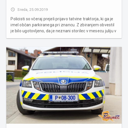
access_time
Sreda, 25.09.2019
Policisti so včeraj prejeli prijavo tatvine traktorja, ki ga je
imel občan parkiranega pri znancu. Z zbiranjem obvestil
je bilo ugotovljeno, da je neznani storilec v mesecu juliju v
Radmožancih odtujil kmetijski traktor znamke STEYR, tip
180, neregistriran, zelene barve, letnik 1952. Skupa...