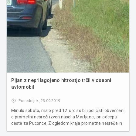
Pijan z neprilagojeno hitrostjo trčil v osebni
avtomobil
access_time
Ponedeljek, 23.09.2019
Minulo soboto, malo pred 12. uro so bili policisti obveščeni
o prometni nesreči izven naselja Martjanci, pri odcepu
ceste za Puconce. Z ogledom kraja prometne nesreče in
z zbiranjem obvestil je bilo ugotovljeno, da je prometno
nesrečo povzročil voznik osebnega avtomobila, kateri je