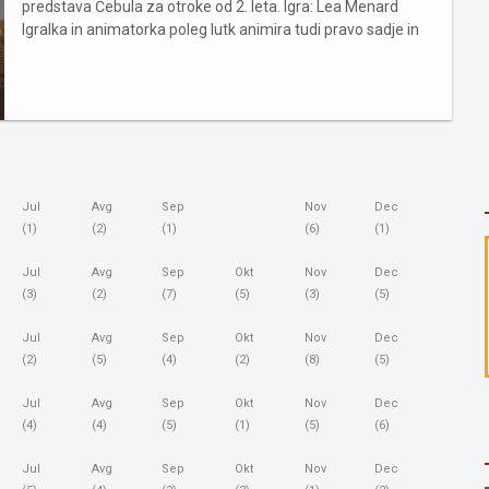
predstava Čebula za otroke od 2. leta. Igra: Lea Menard
Igralka in animatorka poleg lutk animira tudi pravo sadje in
zelenjavo. Gre za mešanico domišljije in realizma,
prežetega z okusi francoske kuhinje. Predstava govori o
sta...
Jul
Avg
Sep
Nov
Dec
(1)
(2)
(1)
(6)
(1)
Jul
Avg
Sep
Okt
Nov
Dec
(3)
(2)
(7)
(5)
(3)
(5)
Jul
Avg
Sep
Okt
Nov
Dec
(2)
(5)
(4)
(2)
(8)
(5)
Jul
Avg
Sep
Okt
Nov
Dec
(4)
(4)
(5)
(1)
(5)
(6)
Jul
Avg
Sep
Okt
Nov
Dec