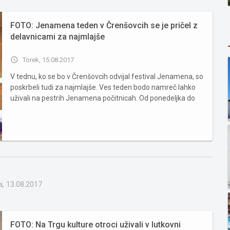
FOTO: Jenamena teden v Črenšovcih se je pričel z
delavnicami za najmlajše
access_time
Torek, 15.08.2017
V tednu, ko se bo v Črenšovcih odvijal festival Jenamena, so
poskrbeli tudi za najmlajše. Ves teden bodo namreč lahko
uživali na pestrih Jenamena počitnicah. Od ponedeljka do
petka se odvijajo delavnice, kjer otroci pod vodstvom
mentorjev spoznavajo poučne zgodbe, nato pa na podlagi
sli...
a, 13.08.2017
FOTO: Na Trgu kulture otroci uživali v lutkovni