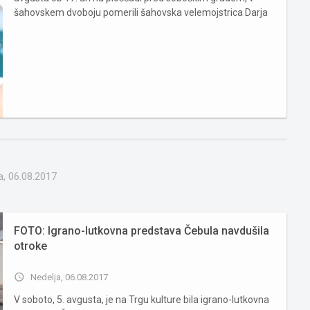
šahovskem dvoboju pomerili šahovska velemojstrica Darja
Kapš in svetovna prvakinja v šahu do 16 let Laura Unuk ter
šahovskim figuram vlili življenje in nam pričarali pravo...
a, 06.08.2017
FOTO: Igrano-lutkovna predstava Čebula navdušila
otroke
access_time
Nedelja, 06.08.2017
V soboto, 5. avgusta, je na Trgu kulture bila igrano-lutkovna