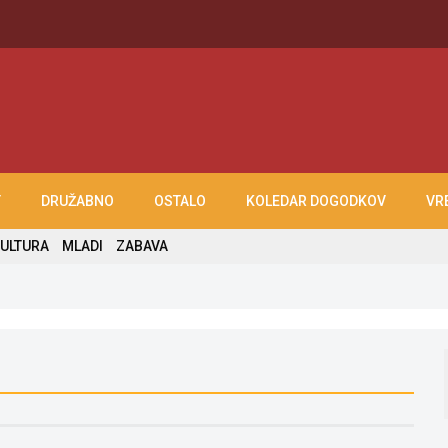
T
DRUŽABNO
OSTALO
KOLEDAR DOGODKOV
VR
ULTURA
MLADI
ZABAVA