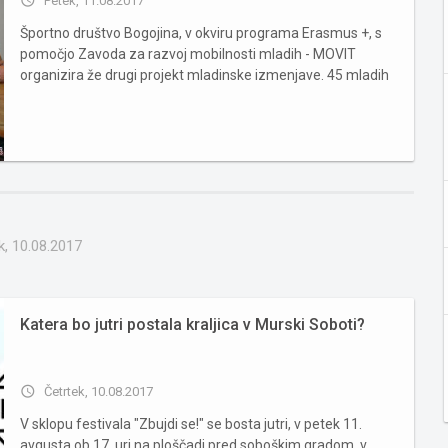
Petek, 11.08.2017
Športno društvo Bogojina, v okviru programa Erasmus +, s
pomočjo Zavoda za razvoj mobilnosti mladih - MOVIT
organizira že drugi projekt mladinske izmenjave. 45 mladih
iz Litve, Slovaške, Italije, Hrvaške in Slovenije od 4. do 12.
avgusta 2017 preko metod neformalnega učenja išče
rešitve...
k, 10.08.2017
Katera bo jutri postala kraljica v Murski Soboti?
access_time
Četrtek, 10.08.2017
V sklopu festivala "Zbujdi se!" se bosta jutri, v petek 11.
avgusta ob 17. uri na ploščadi pred soboškim gradom, v