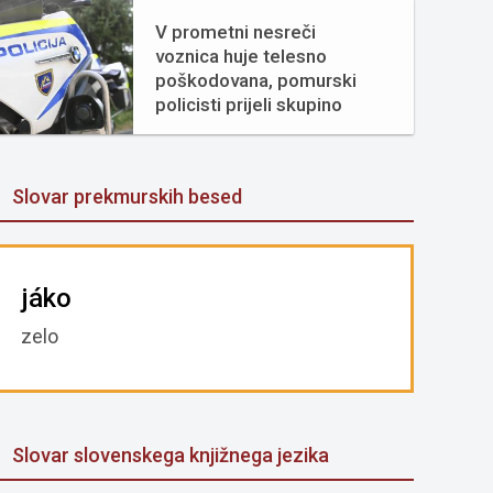
V prometni nesreči
voznica huje telesno
poškodovana, pomurski
policisti prijeli skupino
tujcev
Slovar prekmurskih besed
jáko
zelo
Slovar slovenskega knjižnega jezika