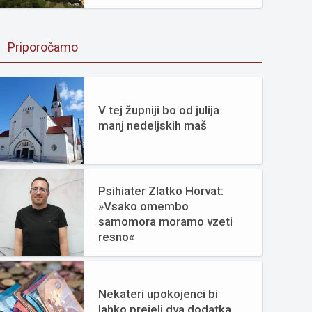
Priporočamo
V tej župniji bo od julija
manj nedeljskih maš
Psihiater Zlatko Horvat:
»Vsako omembo
samomora moramo vzeti
resno«
Nekateri upokojenci bi
lahko prejeli dva dodatka