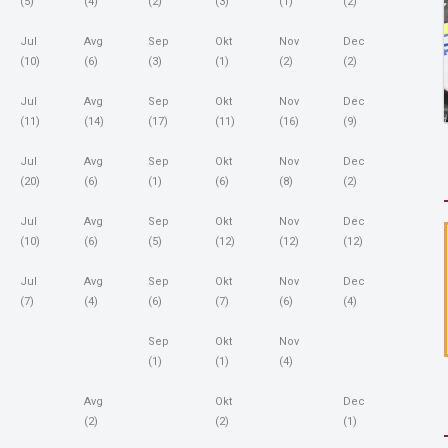
(5)
(4)
(2)
(3)
(1)
(2)
Jul
Avg
Sep
Okt
Nov
Dec
(10)
(6)
(3)
(1)
(2)
(2)
Jul
Avg
Sep
Okt
Nov
Dec
(11)
(14)
(17)
(11)
(16)
(9)
Jul
Avg
Sep
Okt
Nov
Dec
(20)
(6)
(1)
(6)
(8)
(2)
Jul
Avg
Sep
Okt
Nov
Dec
(10)
(6)
(5)
(12)
(12)
(12)
Jul
Avg
Sep
Okt
Nov
Dec
(7)
(4)
(6)
(7)
(6)
(4)
Sep
Okt
Nov
(1)
(1)
(4)
Avg
Okt
Dec
(2)
(2)
(1)