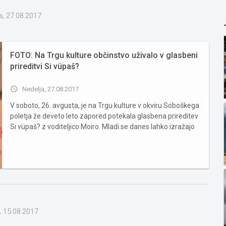
a, 27.08.2017
FOTO: Na Trgu kulture občinstvo uživalo v glasbeni
prireditvi Si vüpaš?
access_time
Nedelja, 27.08.2017
V soboto, 26. avgusta, je na Trgu kulture v okviru Soboškega
poletja že deveto leto zapored potekala glasbena prireditev
Si vüpaš? z voditeljico Moiro. Mladi se danes lahko izražajo
na mnogo načinov, pa vendar je oder izkušnja, ki jo mnogi
doživijo redko. Druženje, pesem, ples in igra...
, 15.08.2017