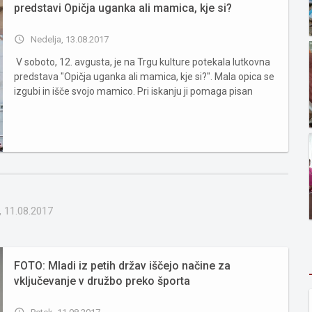
predstavi Opičja uganka ali mamica, kje si?
access_time
Nedelja, 13.08.2017
V soboto, 12. avgusta, je na Trgu kulture potekala lutkovna
predstava "Opičja uganka ali mamica, kje si?". Mala opica se
izgubi in išče svojo mamico. Pri iskanju ji pomaga pisan
metuljček. Pelje jo k slonu, kači, pajku, žabi, papigi in
netopirju, toda nobena od živali ni opičja mamic...
, 11.08.2017
FOTO: Mladi iz petih držav iščejo načine za
vključevanje v družbo preko športa
access_time