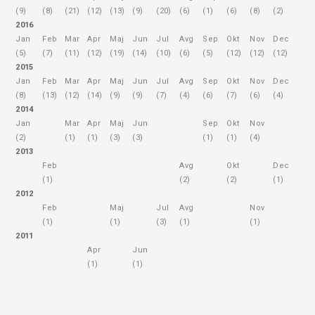
(9)
(8)
(21)
(12)
(13)
(9)
(20)
(6)
(1)
(6)
(8)
(2)
2016
Jan
Feb
Mar
Apr
Maj
Jun
Jul
Avg
Sep
Okt
Nov
Dec
(5)
(7)
(11)
(12)
(19)
(14)
(10)
(6)
(5)
(12)
(12)
(12)
2015
Jan
Feb
Mar
Apr
Maj
Jun
Jul
Avg
Sep
Okt
Nov
Dec
(8)
(13)
(12)
(14)
(9)
(9)
(7)
(4)
(6)
(7)
(6)
(4)
2014
Jan
Mar
Apr
Maj
Jun
Sep
Okt
Nov
(2)
(1)
(1)
(3)
(3)
(1)
(1)
(4)
2013
Feb
Avg
Okt
Dec
(1)
(2)
(2)
(1)
2012
Feb
Maj
Jul
Avg
Nov
(1)
(1)
(3)
(1)
(1)
2011
Apr
Jun
(1)
(1)