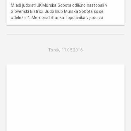
Mladi judoisti JK Murska Sobota odlično nastopali v
Slovenski Bistrici. Judo klub Murska Sobota so se
udeležili 4. Memorial Stanka Topolčnika v judu za
starostne skupine u-10 in u-12. Odlično so se v svojih
kategorijah izkazali Iva Küplen, Klemen Vinkovič, Maj
Drvarič in David Lang, ki...
Torek, 17.05.2016