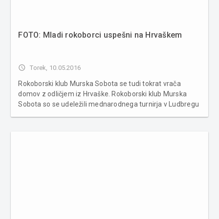
FOTO: Mladi rokoborci uspešni na Hrvaškem
access_time
Torek, 10.05.2016
Rokoborski klub Murska Sobota se tudi tokrat vrača
domov z odličjem iz Hrvaške. Rokoborski klub Murska
Sobota so se udeležili mednarodnega turnirja v Ludbregu
na Hrvaškem. Nastopalo je 500 tekmovalcev iz 12 držav.
Najbolj uspešen je bil Denis Kočar, ki je v svoji kategoriji
med 17 te...