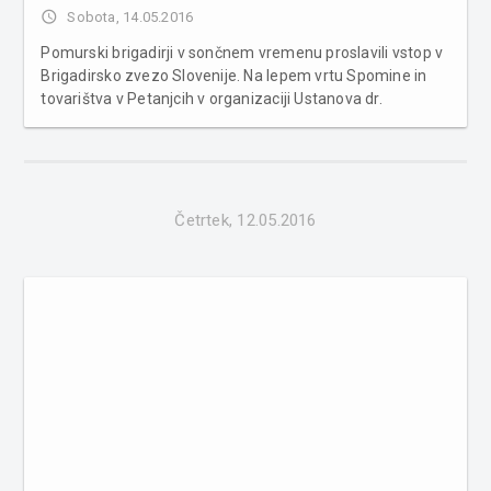
access_time
Sobota, 14.05.2016
Pomurski brigadirji v sončnem vremenu proslavili vstop v
Brigadirsko zvezo Slovenije. Na lepem vrtu Spomine in
tovarištva v Petanjcih v organizaciji Ustanova dr.
Šiftarjeve fundacije , Zveza brigadirjev Slovenije in
Društvo brigadirjev Pomurja so se zbrali člani različnih
brigadirskih dr...
Četrtek, 12.05.2016