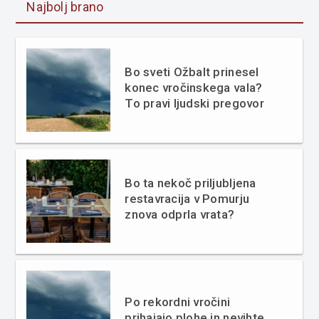
Najbolj brano
Bo sveti Ožbalt prinesel
konec vročinskega vala?
To pravi ljudski pregovor
Bo ta nekoč priljubljena
restavracija v Pomurju
znova odprla vrata?
Po rekordni vročini
prihajajo plohe in nevihte