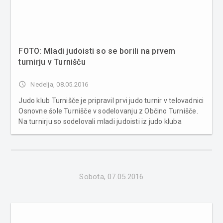
FOTO: Mladi judoisti so se borili na prvem
turnirju v Turnišču
access_time
Nedelja, 08.05.2016
Judo klub Turnišče je pripravil prvi judo turnir v telovadnici
Osnovne šole Turnišče v sodelovanju z Občino Turnišče.
Na turnirju so sodelovali mladi judoisti iz judo kluba
Turnišče, judo klub klima center Tratnjek Beltinci in judo
kluba Štorkljice iz Murske Sobote. Letno potekajo t...
Sobota, 07.05.2016