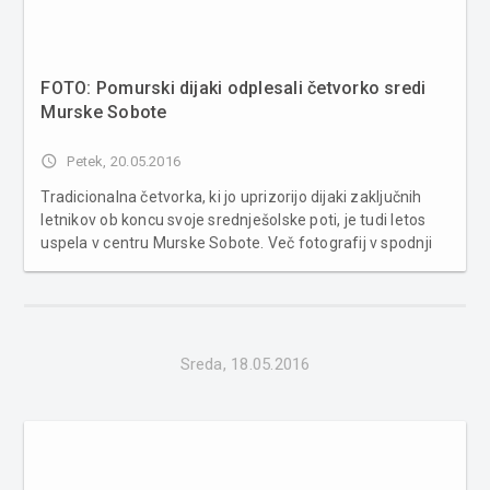
FOTO: Pomurski dijaki odplesali četvorko sredi
Murske Sobote
access_time
Petek, 20.05.2016
Tradicionalna četvorka, ki jo uprizorijo dijaki zaključnih
letnikov ob koncu svoje srednješolske poti, je tudi letos
uspela v centru Murske Sobote. Več fotografij v spodnji
galeriji...
Sreda, 18.05.2016