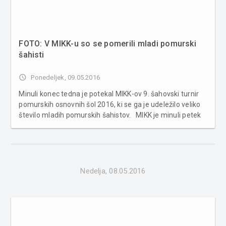
FOTO: V MIKK-u so se pomerili mladi pomurski
šahisti
access_time
Ponedeljek, 09.05.2016
Minuli konec tedna je potekal MIKK-ov 9. šahovski turnir
pomurskih osnovnih šol 2016, ki se ga je udeležilo veliko
število mladih pomurskih šahistov. MIKK je minuli petek
organiziralo 9. šahovski turnir pomurskih osnovnih šol
2016. Mladi šahisti so igrali po sistemu svicer, 7 kol, ig...
Nedelja, 08.05.2016