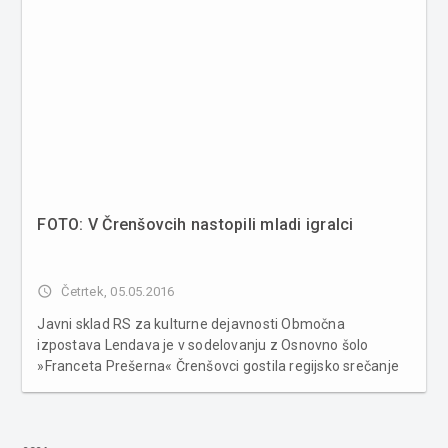
FOTO: V Črenšovcih nastopili mladi igralci
access_time
Četrtek, 05.05.2016
Javni sklad RS za kulturne dejavnosti Območna
izpostava Lendava je v sodelovanju z Osnovno šolo
»Franceta Prešerna« Črenšovci gostila regijsko srečanje
otroških in mladinskih gledaliških skupin. Srečanje
»Pomurski otroški gledališki oder« je potekalo v kulturni
dvorani Črenšovci....