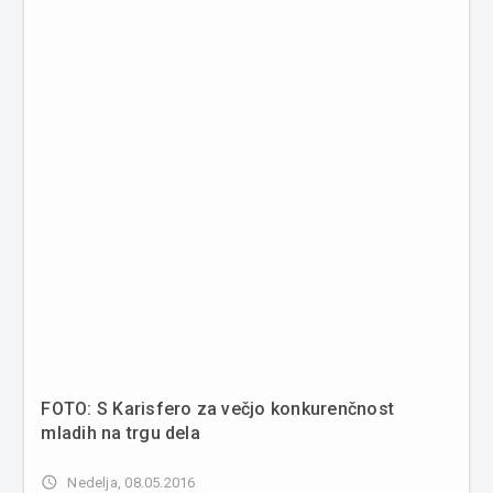
FOTO: S Karisfero za večjo konkurenčnost
mladih na trgu dela
access_time
Nedelja, 08.05.2016