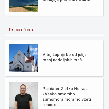
Priporočamo
V tej župniji bo od julija
manj nedeljskih maš
Psihiater Zlatko Horvat:
»Vsako omembo
samomora moramo vzeti
resno«