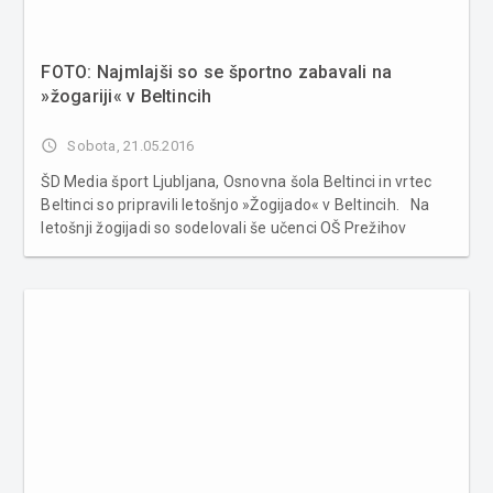
FOTO: Najmlajši so se športno zabavali na
»žogariji« v Beltincih
access_time
Sobota, 21.05.2016
ŠD Media šport Ljubljana, Osnovna šola Beltinci in vrtec
Beltinci so pripravili letošnjo »Žogijado« v Beltincih. Na
letošnji žogijadi so sodelovali še učenci OŠ Prežihov
Voranc iz Srednje Bistrice, OŠ Beltinci, OŠ Sveti Jurij ob
Ščavnici, OŠ Cankova in učenci OŠ Bogojina...