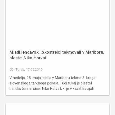
Mladi lendavski lokostrelci tekmovali v Mariboru,
blestel Niko Horvat
access_time
Torek, 17.05.2016
V nedeljo, 15. maja je bila v Mariboru tekma 3. kroga
slovenskega tarčnega pokala. Tudi tukaj je blestel
Lendavčan, in sicer Niko Horvat, ki je v kvalifikacijah
dosegel izreden rezultat 661 krogov in s tem seveda 1.
mesto. Prav tako 1. mesto je dosegel tudi v izločitvenih
dvobojih imenovanih...