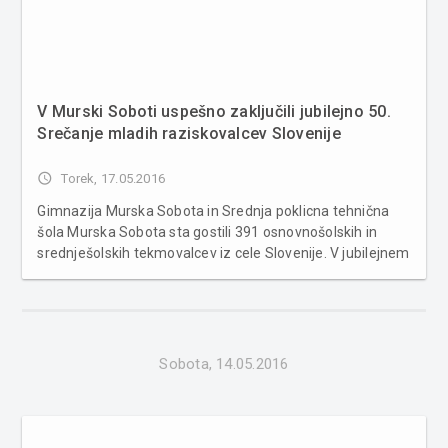
V Murski Soboti uspešno zaključili jubilejno 50.
Srečanje mladih raziskovalcev Slovenije
access_time
Torek, 17.05.2016
Gimnazija Murska Sobota in Srednja poklicna tehnična
šola Murska Sobota sta gostili 391 osnovnošolskih in
srednješolskih tekmovalcev iz cele Slovenije. V jubilejnem
50. Srečanju mladih raziskovalcev Slovenije pod okriljem
Zveze za tehnično kulturo Slovenije je v prostorih
telovadnice pot...
Sobota, 14.05.2016