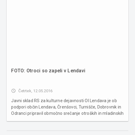
FOTO: Otroci so zapeli v Lendavi
access_time
Četrtek, 12.05.2016
Javni sklad RS za kulturne dejavnosti OI Lendava je ob
podpori občin Lendava, Črenšovci, Turnišče, Dobrovnik in
Odranci pripravil območno srečanje otroških in mladinskih
pevskih zborov – »Otroci pojo« - »Mlada grla«. Prireditev
je potekala v gledališki in koncertni dvorani v ...