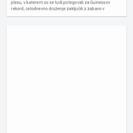
plesu, v katerem so se tudi potegovali za Guinessov
rekord, celodnevno druženje zaključili z zabavo v
diskoteki Oxygen v Ljutomeru. Več fotografij v spodnji
galeriji ...