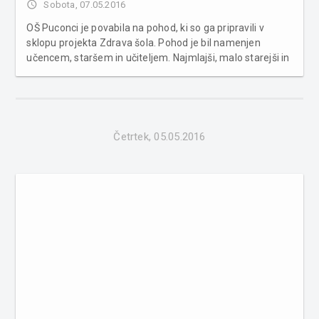
access_time
Sobota, 07.05.2016
OŠ Puconci je povabila na pohod, ki so ga pripravili v
sklopu projekta Zdrava šola. Pohod je bil namenjen
učencem, staršem in učiteljem. Najmlajši, malo starejši in
odrasli pohodniki so se zbrali pred OŠ Puconci, da bi se
skupaj podali na pohod po bližnji okolici Puconec.
Velikokrat l...
Četrtek, 05.05.2016