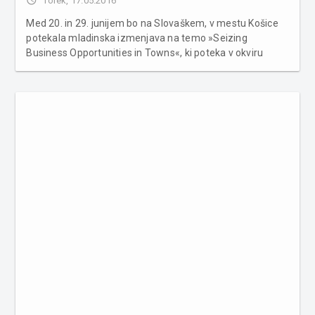
access_time
Torek, 17.05.2016
Med 20. in 29. junijem bo na Slovaškem, v mestu Košice
potekala mladinska izmenjava na temo »Seizing
Business Opportunities in Towns«, ki poteka v okviru
projekta »Think Globally, Do Business Locally«. Na
mladinski izmenjavi se bodo srečali mladi iz šestih držav,
in sicer Slovenije,...