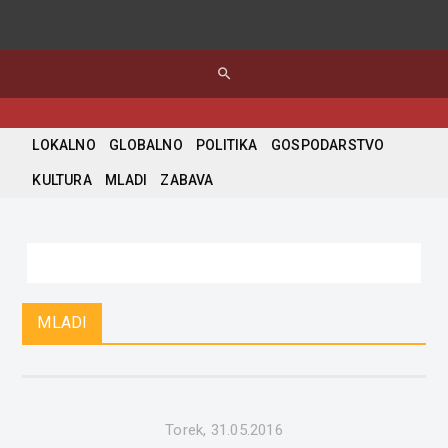
search
LOKALNO
GLOBALNO
POLITIKA
GOSPODARSTVO
KULTURA
MLADI
ZABAVA
MLADI
Torek, 31.05.2016