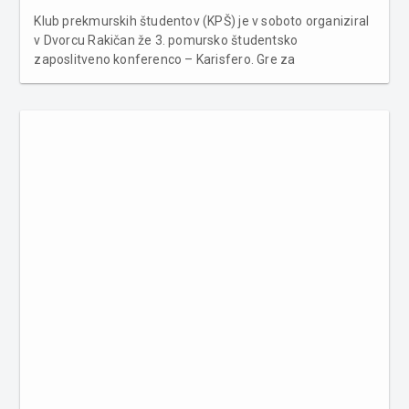
Klub prekmurskih študentov (KPŠ) je v soboto organiziral
v Dvorcu Rakičan že 3. pomursko študentsko
zaposlitveno konferenco – Karisfero. Gre za
izobraževalno-motivacijski dogodek, ki nudi mladim
priložnost za poslovno mreženje, neposreden stik z
delodajalci, pridobivanje znanj in izkuš...