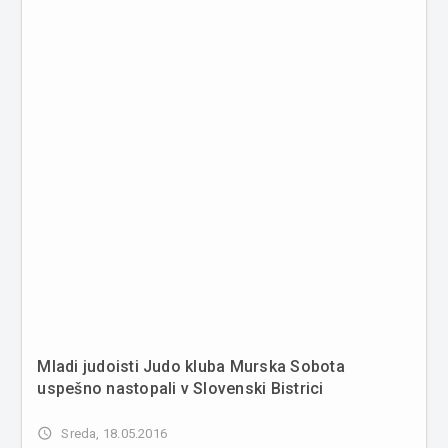
Mladi judoisti Judo kluba Murska Sobota
uspešno nastopali v Slovenski Bistrici
access_time
Sreda, 18.05.2016