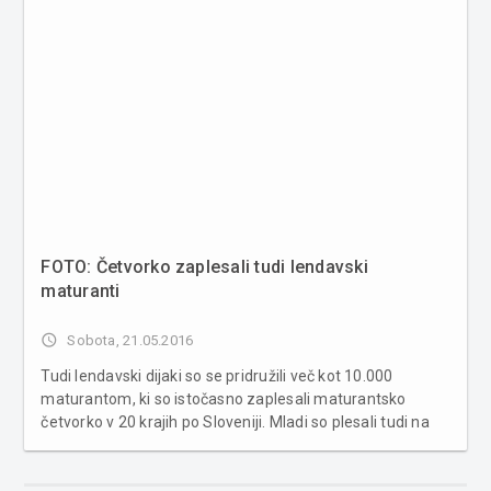
FOTO: Četvorko zaplesali tudi lendavski
maturanti
access_time
Sobota, 21.05.2016
Tudi lendavski dijaki so se pridružili več kot 10.000
maturantom, ki so istočasno zaplesali maturantsko
četvorko v 20 krajih po Sloveniji. Mladi so plesali tudi na
Slovaškem, Češkem, Madžarskem, Hrvaškem, v Črni gori,
Bosni in Hercegovini, Srbiji in Makedoniji. Maturantska