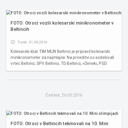
FOTO: Otroci vozili kolesarski minikronometer v
Beltincih
access_time
Torek, 31.05.2016
Kolesarski klub TIM MLIN Beltinci je pripravil kolesarski
minikronometer za najmlajše. Na prireditvi so sodelovali
vrtec Beltinci, SPV Beltinci, TD Beltinci, »Dimeki, PGD
Beltinci in Policija. Ob pomoči predstavnikov Policije so
pred začetkom dirke prisotnim in otrokom podali navodila
gl...
Četrtek, 26.05.2016
FOTO: Otroci v Beltincih tekmovali na 10. Mini