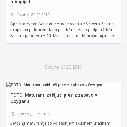
olimpijadi
access_time
Četrtek, 26.05.2016
Športna zveza Beltinci je v sodelovanju z Vrtcem Beltinci
in njenimi petimi enotami po občini, ter ob podpori Občine
Beltinci pripravila – 10. Mini olimpijado. Mini olimpijada je
potekala v športnem parku v Beltincih. Na letošnji 10.
Mini olimpijadi so sodelovali otroci iz vrtcev Bel...
Sobota, 21.05.2016
FOTO: Maturanti zaključi ples z zabavo v
Oxygenu
access_time
Sobota, 21.05.2016
Letošnji maturantje so po zadnjem skupnem uradnem