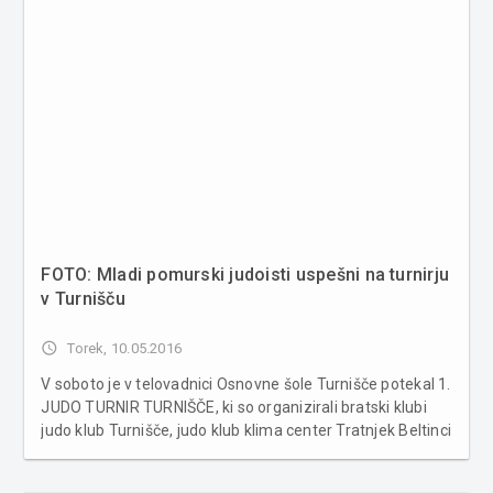
FOTO: Mladi pomurski judoisti uspešni na turnirju
v Turnišču
access_time
Torek, 10.05.2016
V soboto je v telovadnici Osnovne šole Turnišče potekal 1.
JUDO TURNIR TURNIŠČE, ki so organizirali bratski klubi
judo klub Turnišče, judo klub klima center Tratnjek Beltinci
in judo klub Štorkljice Murska Sobota v sodelovanju z
Občino Turnišče. Tekmovanja se je udeležilo 51 tekmov...