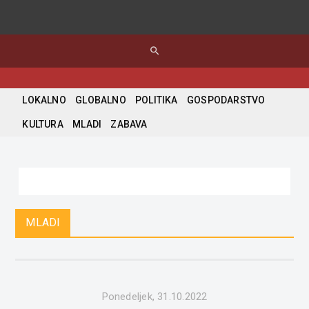
search
LOKALNO
GLOBALNO
POLITIKA
GOSPODARSTVO
KULTURA
MLADI
ZABAVA
MLADI
Ponedeljek, 31.10.2022