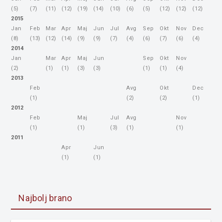
(5)
(7)
(11)
(12)
(19)
(14)
(10)
(6)
(5)
(12)
(12)
(12)
2015
Jan
Feb
Mar
Apr
Maj
Jun
Jul
Avg
Sep
Okt
Nov
Dec
(8)
(13)
(12)
(14)
(9)
(9)
(7)
(4)
(6)
(7)
(6)
(4)
2014
Jan
Mar
Apr
Maj
Jun
Sep
Okt
Nov
(2)
(1)
(1)
(3)
(3)
(1)
(1)
(4)
2013
Feb
Avg
Okt
Dec
(1)
(2)
(2)
(1)
2012
Feb
Maj
Jul
Avg
Nov
(1)
(1)
(3)
(1)
(1)
2011
Apr
Jun
(1)
(1)
Najbolj brano