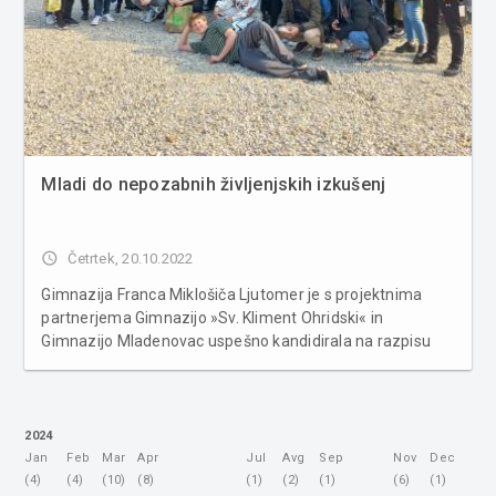
Mladi do nepozabnih življenjskih izkušenj
access_time
Četrtek, 20.10.2022
Gimnazija Franca Miklošiča Ljutomer je s projektnima
partnerjema Gimnazijo »Sv. Kliment Ohridski« in
Gimnazijo Mladenovac uspešno kandidirala na razpisu
Erasmus+: Mladi v akciji: Mladinske izmenjave. Projekt so
poimenovali Šport in umetnost zdravita dušo, saj
opažajo, da mladi, zlasti v t...
2024
Jan
Feb
Mar
Apr
Jul
Avg
Sep
Nov
Dec
(4)
(4)
(10)
(8)
(1)
(2)
(1)
(6)
(1)