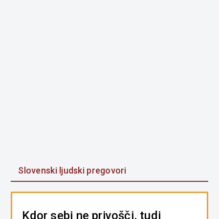
Slovenski ljudski pregovori
Kdor sebi ne privošči, tudi