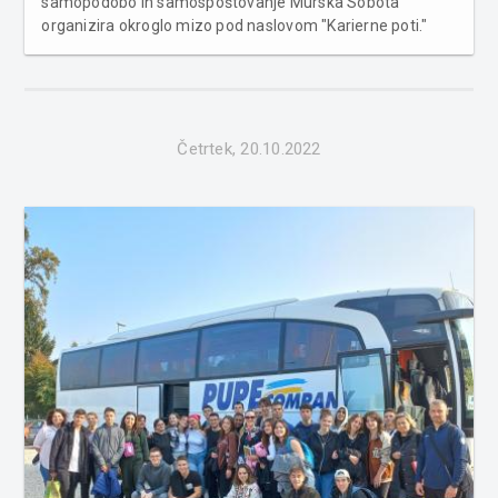
samopodobo in samospoštovanje Murska Sobota
organizira okroglo mizo pod naslovom "Karierne poti."
Okrogla miza bo potekala v sredo, 8. 11. 2022, ob 10. uri v
Modrem salonu dvorca Rakičan. Na okrogli mizi se bodo
znani in uspešni Romi predstav...
Četrtek, 20.10.2022