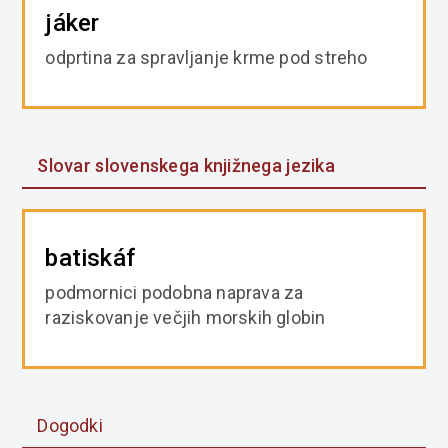
jáker
odprtina za spravljanje krme pod streho
Slovar slovenskega knjižnega jezika
batiskáf
podmornici podobna naprava za
raziskovanje večjih morskih globin
Dogodki