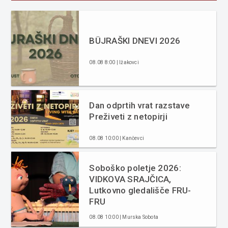
BÜJRAŠKI DNEVI 2026
08.08 8:00 | Ižakovci
Dan odprtih vrat razstave
Preživeti z netopirji
08.08 10:00 | Kančevci
Soboško poletje 2026:
VIDKOVA SRAJČICA,
Lutkovno gledališče FRU-
FRU
08.08 10:00 | Murska Sobota