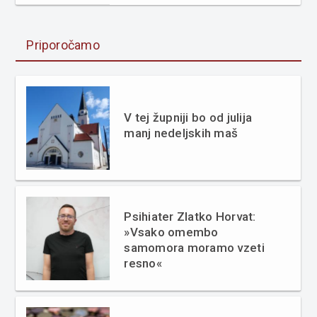
Priporočamo
V tej župniji bo od julija
manj nedeljskih maš
Psihiater Zlatko Horvat:
»Vsako omembo
samomora moramo vzeti
resno«