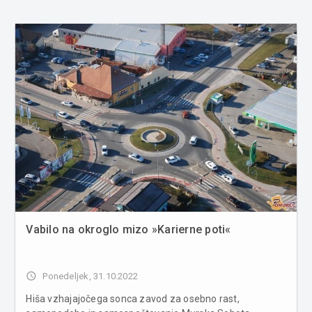
Vabilo na okroglo mizo »Karierne poti«
access_time
Ponedeljek, 31.10.2022
Hiša vzhajajočega sonca zavod za osebno rast,