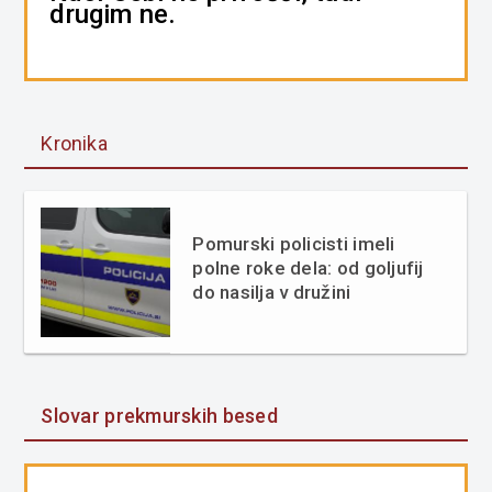
drugim ne.
Kronika
Pomurski policisti imeli
polne roke dela: od goljufij
do nasilja v družini
Slovar prekmurskih besed