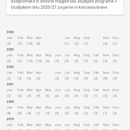
dodiplomske in enovite magistrske študijske programe v
študijskem letu 2020/21 za javne in koncesionirane
samostojne visokošolske zavode. Sprva bi se moral
zaključiti 18. marca, a so ga zaradi epidemije covida-19
podaljšali. Prve p...
2024
Jan
Feb
Mar
Apr
Jul
Avg
Sep
Nov
Dec
(4)
(4)
(10)
(8)
(1)
(2)
(1)
(6)
(1)
2023
Jan
Feb
Mar
Apr
Maj
Jun
Jul
Avg
Sep
Okt
Nov
Dec
(3)
(2)
(10)
(16)
(6)
(9)
(3)
(2)
(7)
(5)
(3)
(5)
2022
Jan
Feb
Mar
Apr
Jun
Jul
Avg
Sep
Okt
Nov
Dec
(2)
(2)
(4)
(5)
(2)
(2)
(5)
(4)
(2)
(8)
(5)
2021
Jan
Feb
Mar
Apr
Maj
Jun
Jul
Avg
Sep
Okt
Nov
Dec
(2)
(2)
(3)
(9)
(6)
(6)
(4)
(4)
(5)
(1)
(5)
(6)
2020
Jan
Feb
Mar
Apr
Maj
Jun
Jul
Avg
Sep
Okt
Nov
Dec
(8)
(8)
(4)
(1)
(3)
(4)
(5)
(4)
(2)
(3)
(1)
(2)
2019
Jan
Feb
Mar
Apr
Maj
Jun
Jul
Avg
Sep
Okt
Nov
Dec