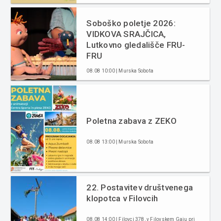
Soboško poletje 2026:
VIDKOVA SRAJČICA,
Lutkovno gledališče FRU-
FRU
08.08 10:00 | Murska Sobota
Poletna zabava z ZEKO
08.08 13:00 | Murska Sobota
22. Postavitev društvenega
klopotca v Filovcih
08.08 14:00 | Filovci 378, v Filovskem Gaju pri