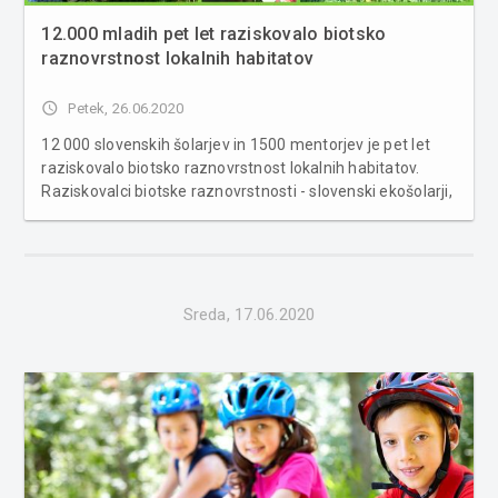
12.000 mladih pet let raziskovalo biotsko
raznovrstnost lokalnih habitatov
access_time
Petek, 26.06.2020
12 000 slovenskih šolarjev in 1500 mentorjev je pet let
raziskovalo biotsko raznovrstnost lokalnih habitatov.
Raziskovalci biotske raznovrstnosti - slovenski ekošolarji,
stari od pet do dvanajst let – so pet let spoznavali in
raziskovali bogato slovensko floro in favno ter ugotavljali,
kak...
Sreda, 17.06.2020