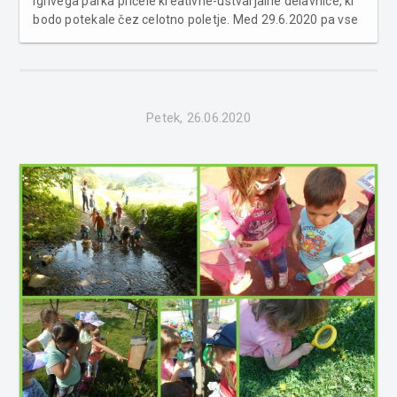
Igrivega parka pričele kreativne-ustvarjalne delavnice, ki
bodo potekale čez celotno poletje. Med 29.6.2020 pa vse
do 29.8.2020 bodo tako na Drevoredu v Mestnem parku
Murska Sobota potekale brezplačne kreativno-
ustvarjalne delavnice ...
Petek, 26.06.2020