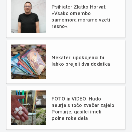
Psihiater Zlatko Horvat:
»Vsako omembo
samomora moramo vzeti
resno«
Nekateri upokojenci bi
lahko prejeli dva dodatka
FOTO in VIDEO: Hudo
neurje s točo zvečer zajelo
Pomurje, gasilci imeli
polne roke dela