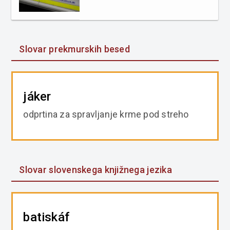
Slovar prekmurskih besed
jáker
odprtina za spravljanje krme pod streho
Slovar slovenskega knjižnega jezika
batiskáf