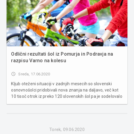
Odlični rezultati šol iz Pomurja in Podravja na
razpisu Varno na kolesu
access_time
Sreda, 17.06.2020
Kljub oteženi situaciji v zadnjih mesecih so slovenski
osnovnošolci pridobivali nova znanja na daljavo, več kot
10 tisoč otrok iz preko 120 slovenskih šol pa je sodelovalo
tudi pri zanimivih in poučnih nalogah programa Varno na
kolesu. Učenci so spoznavali pomen varnosti v prometu
in se z ...
Torek, 09.06.2020