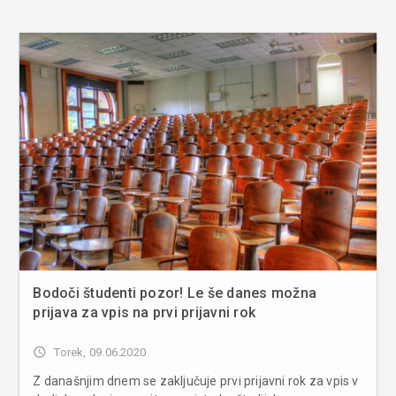
Bodoči študenti pozor! Le še danes možna
prijava za vpis na prvi prijavni rok
access_time
Torek, 09.06.2020
Z današnjim dnem se zaključuje prvi prijavni rok za vpis v