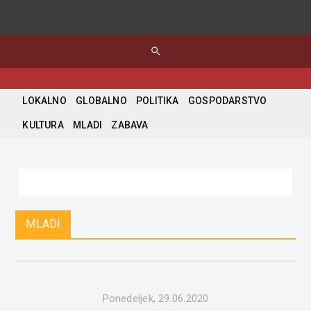
search
LOKALNO
GLOBALNO
POLITIKA
GOSPODARSTVO
KULTURA
MLADI
ZABAVA
MLADI
Ponedeljek, 29.06.2020