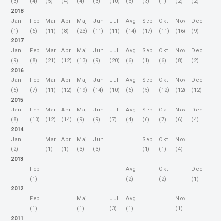
(3)
(4)
(5)
(4)
(4)
(3)
(10)
(6)
(3)
(1)
(2)
(2)
2018
Jan
Feb
Mar
Apr
Maj
Jun
Jul
Avg
Sep
Okt
Nov
Dec
(1)
(6)
(11)
(8)
(23)
(11)
(11)
(14)
(17)
(11)
(16)
(9)
2017
Jan
Feb
Mar
Apr
Maj
Jun
Jul
Avg
Sep
Okt
Nov
Dec
(9)
(8)
(21)
(12)
(13)
(9)
(20)
(6)
(1)
(6)
(8)
(2)
2016
Jan
Feb
Mar
Apr
Maj
Jun
Jul
Avg
Sep
Okt
Nov
Dec
(5)
(7)
(11)
(12)
(19)
(14)
(10)
(6)
(5)
(12)
(12)
(12)
2015
Jan
Feb
Mar
Apr
Maj
Jun
Jul
Avg
Sep
Okt
Nov
Dec
(8)
(13)
(12)
(14)
(9)
(9)
(7)
(4)
(6)
(7)
(6)
(4)
2014
Jan
Mar
Apr
Maj
Jun
Sep
Okt
Nov
(2)
(1)
(1)
(3)
(3)
(1)
(1)
(4)
2013
Feb
Avg
Okt
Dec
(1)
(2)
(2)
(1)
2012
Feb
Maj
Jul
Avg
Nov
(1)
(1)
(3)
(1)
(1)
2011