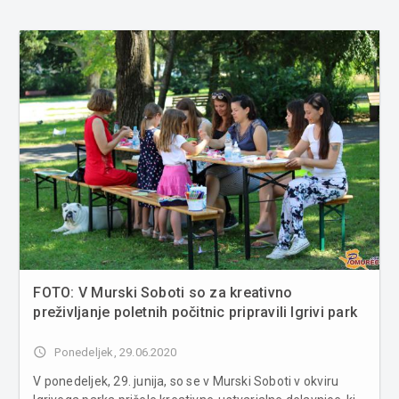
FOTO: V Murski Soboti so za kreativno
preživljanje poletnih počitnic pripravili Igrivi park
access_time
Ponedeljek, 29.06.2020
V ponedeljek, 29. junija, so se v Murski Soboti v okviru