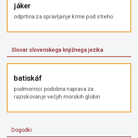
jáker
odprtina za spravljanje krme pod streho
Slovar slovenskega knjižnega jezika
batiskáf
podmornici podobna naprava za
raziskovanje večjih morskih globin
Dogodki