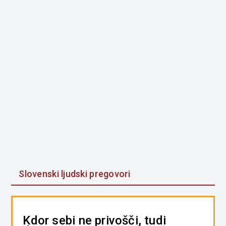
Slovenski ljudski pregovori
Kdor sebi ne privošči, tudi