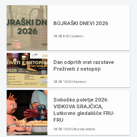
BÜJRAŠKI DNEVI 2026
08.08 8:00 | Ižakovci
Dan odprtih vrat razstave
Preživeti z netopirji
08.08 10:00 | Kančevci
Soboško poletje 2026:
VIDKOVA SRAJČICA,
Lutkovno gledališče FRU-
FRU
08.08 10:00 | Murska Sobota