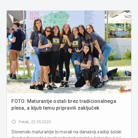
FOTO: Maturantje ostali brez tradicionalnega
plesa, a kljub temu pripravili zaključek
access_time
Petek, 22.05.2020
Slovenski maturantje bi morali na današnji zadnji šolski