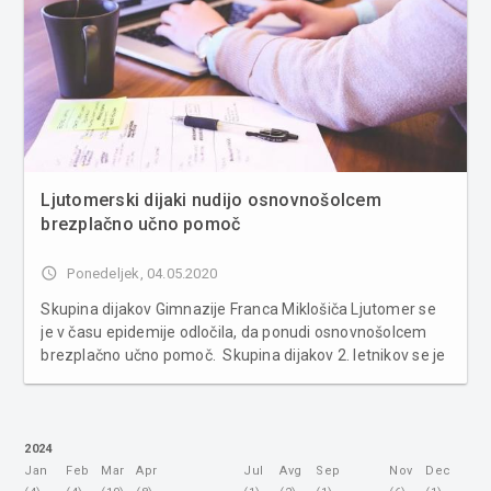
Ljutomerski dijaki nudijo osnovnošolcem
brezplačno učno pomoč
access_time
Ponedeljek, 04.05.2020
Skupina dijakov Gimnazije Franca Miklošiča Ljutomer se
je v času epidemije odločila, da ponudi osnovnošolcem
brezplačno učno pomoč. Skupina dijakov 2. letnikov se je
v sklopu razvijanja podjetniške ideje, uvrstila v finale na
tekmovanju Popri, kjer iščejo najboljše podjetne talen...
2024
Jan
Feb
Mar
Apr
Jul
Avg
Sep
Nov
Dec