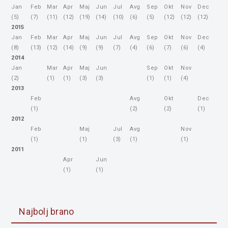
Jan
Feb
Mar
Apr
Maj
Jun
Jul
Avg
Sep
Okt
Nov
Dec
(5)
(7)
(11)
(12)
(19)
(14)
(10)
(6)
(5)
(12)
(12)
(12)
2015
Jan
Feb
Mar
Apr
Maj
Jun
Jul
Avg
Sep
Okt
Nov
Dec
(8)
(13)
(12)
(14)
(9)
(9)
(7)
(4)
(6)
(7)
(6)
(4)
2014
Jan
Mar
Apr
Maj
Jun
Sep
Okt
Nov
(2)
(1)
(1)
(3)
(3)
(1)
(1)
(4)
2013
Feb
Avg
Okt
Dec
(1)
(2)
(2)
(1)
2012
Feb
Maj
Jul
Avg
Nov
(1)
(1)
(3)
(1)
(1)
2011
Apr
Jun
(1)
(1)
Najbolj brano