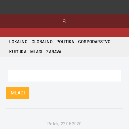
search
LOKALNO
GLOBALNO
POLITIKA
GOSPODARSTVO
KULTURA
MLADI
ZABAVA
MLADI
Petek, 22.05.2020