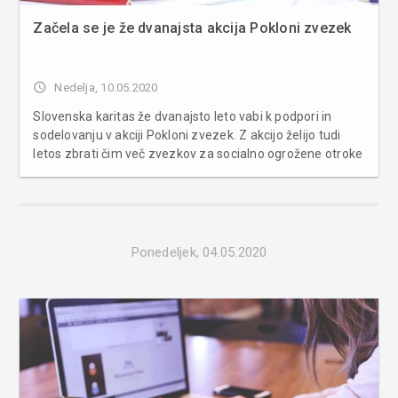
Začela se je že dvanajsta akcija Pokloni zvezek
access_time
Nedelja, 10.05.2020
Slovenska karitas že dvanajsto leto vabi k podpori in
sodelovanju v akciji Pokloni zvezek. Z akcijo želijo tudi
letos zbrati čim več zvezkov za socialno ogrožene otroke
in otroke v delavnicah s kratkimi filmi in zgodbami stisk
otrok spodbuditi k solidarnosti s sovrstniki. Akcija je bila
v...
Ponedeljek, 04.05.2020