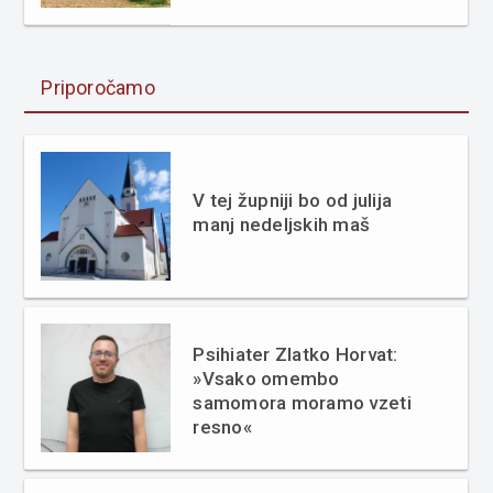
Priporočamo
V tej župniji bo od julija
manj nedeljskih maš
Psihiater Zlatko Horvat:
»Vsako omembo
samomora moramo vzeti
resno«