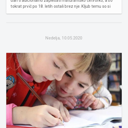
dan tradicionalno zaplesati maturantsko četvorko, a so
tokrat prvič po 18. letih ostali brez nje. Kljub temu so si
maturantje pomurskih srednjih šol na lastno pest
pripravili zaključek ob Soboškem jezeru ter se še zadnjič
poveselil...
Nedelja, 10.05.2020