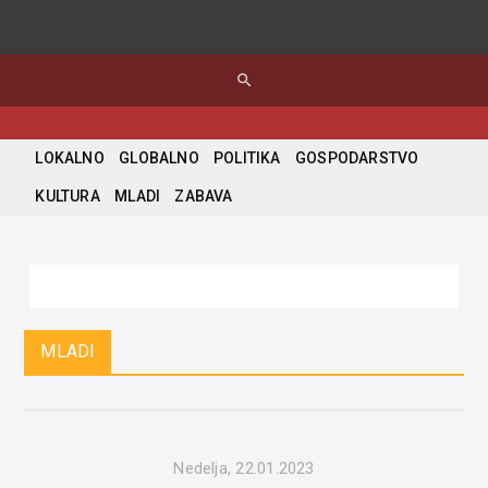
search
LOKALNO
GLOBALNO
POLITIKA
GOSPODARSTVO
KULTURA
MLADI
ZABAVA
MLADI
Nedelja, 22.01.2023