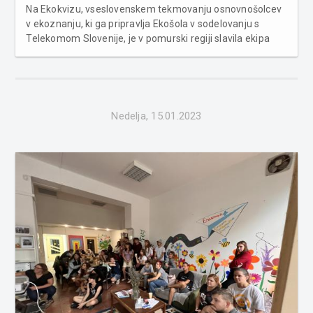
Na Ekokvizu, vseslovenskem tekmovanju osnovnošolcev
v ekoznanju, ki ga pripravlja Ekošola v sodelovanju s
Telekomom Slovenije, je v pomurski regiji slavila ekipa
učencev Osnovne šole Gornja Radgona. V ekoznanju se
bodo pomerili 7. marca 2023, kjer bo potekalo državno
tekmovanje, ki se ga bod...
Nedelja, 15.01.2023