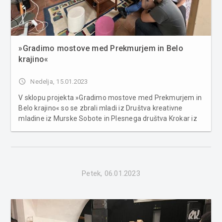
»Gradimo mostove med Prekmurjem in Belo
krajino«
access_time
Nedelja, 15.01.2023
V sklopu projekta »Gradimo mostove med Prekmurjem in
Belo krajino« so se zbrali mladi iz Društva kreativne
mladine iz Murske Sobote in Plesnega društva Krokar iz
Metlike. Namen solidarnostnega projekta je povezovanje
prekmurske in belokranjske regije, saj so mladi mnenja,
da je mladinsko ...
Petek, 06.01.2023