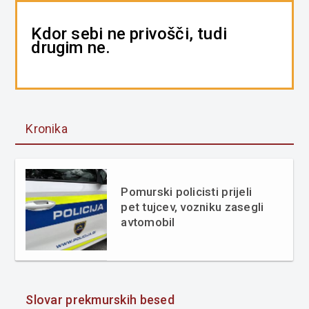
Kdor sebi ne privošči, tudi
drugim ne.
Kronika
Pomurski policisti prijeli
pet tujcev, vozniku zasegli
avtomobil
Slovar prekmurskih besed