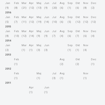
Jan
Feb
Mar
Apr
Maj
Jun
Jul
Avg
Sep
Okt
Nov
Dec
(9)
(8)
(21)
(12)
(13)
(9)
(20)
(6)
(1)
(6)
(8)
(2)
2016
Jan
Feb
Mar
Apr
Maj
Jun
Jul
Avg
Sep
Okt
Nov
Dec
(5)
(7)
(11)
(12)
(19)
(14)
(10)
(6)
(5)
(12)
(12)
(12)
2015
Jan
Feb
Mar
Apr
Maj
Jun
Jul
Avg
Sep
Okt
Nov
Dec
(8)
(13)
(12)
(14)
(9)
(9)
(7)
(4)
(6)
(7)
(6)
(4)
2014
Jan
Mar
Apr
Maj
Jun
Sep
Okt
Nov
(2)
(1)
(1)
(3)
(3)
(1)
(1)
(4)
2013
Feb
Avg
Okt
Dec
(1)
(2)
(2)
(1)
2012
Feb
Maj
Jul
Avg
Nov
(1)
(1)
(3)
(1)
(1)
2011
Apr
Jun
(1)
(1)