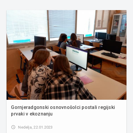
Gornjeradgonski osnovnošolci postali regijski
prvaki v ekoznanju
access_time
Nedelja, 22.01.2023