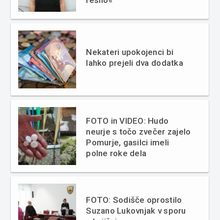
resno«
Nekateri upokojenci bi
lahko prejeli dva dodatka
FOTO in VIDEO: Hudo
neurje s točo zvečer zajelo
Pomurje, gasilci imeli
polne roke dela
FOTO: Sodišče oprostilo
Suzano Lukovnjak v sporu