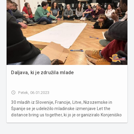
Daljava, ki je združila mlade
access_time
Petek, 06.01.2023
30 mladih iz Slovenije, Francije, Litve, Nizozemske in
Španije se je udeležilo mladinske izmenjave Let the
distance bring us together, ki jo je organiziralo Konjeniško
društvo Kopito in je potekala od 12. do 20. decembra
2022 v Dvorcu Rakičan. Skozi mladinsko izmenjavo so
mladi skupaj odk...