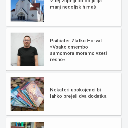
V tej župniji bo od julija
manj nedeljskih maš
Psihiater Zlatko Horvat:
»Vsako omembo
samomora moramo vzeti
resno«
Nekateri upokojenci bi
lahko prejeli dva dodatka