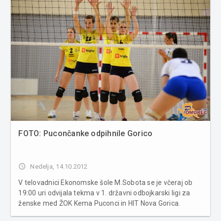
FOTO: Pucončanke odpihnile Gorico
access_time
Nedelja, 14.10.2012
V telovadnici Ekonomske šole M.Sobota se je včeraj ob
19:00 uri odvijala tekma v 1. državni odbojkarski ligi za
ženske med ŽOK Kema Puconci in HIT Nova Gorica.
Domače igralke so v dobri uri opravile z gostujočo ekipo