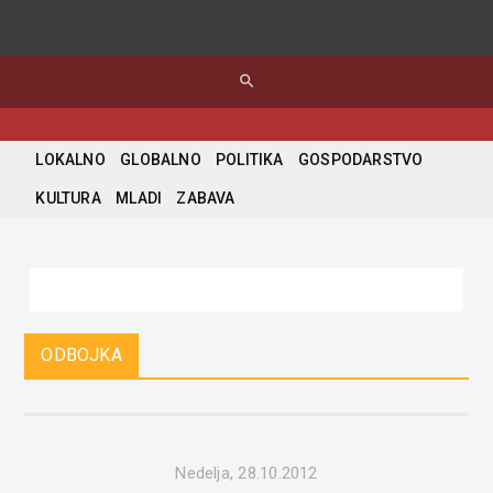
search
LOKALNO
GLOBALNO
POLITIKA
GOSPODARSTVO
KULTURA
MLADI
ZABAVA
ODBOJKA
Nedelja, 28.10.2012