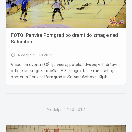
FOTO: Panvita Pomgrad po drami do zmage nad
Salonitom
access_time
Nedelja, 21.10.2012
V športni dvorani OŠ I je včeraj potekal dvoboj v 1. državni
odbojkarski ligi za moške. V 3. krogu sta se med seboj
pomerila Panvita Pomgrad in Salonit Anhovo. Kljub
malemu številu gledalcev, pa so za tapravo vzdušje
poskrbeli kar igralci sami, saj sta bili dokaj izenačeni.
Panvita Pomgrad : ...
Nedelja, 14.10.2012