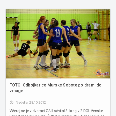
FOTO: Odbojkarice Murske Sobote po drami do
zmage
access_time
Nedelja, 28.10.2012
Včeraj se je v dvorani OŠ II odvijal 3. krog v 2.DOL ženske