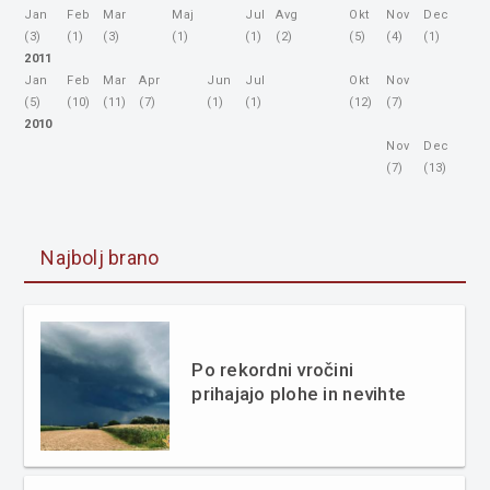
Jan
Feb
Mar
Maj
Jul
Avg
Okt
Nov
Dec
(3)
(1)
(3)
(1)
(1)
(2)
(5)
(4)
(1)
2011
Jan
Feb
Mar
Apr
Jun
Jul
Okt
Nov
(5)
(10)
(11)
(7)
(1)
(1)
(12)
(7)
2010
Nov
Dec
(7)
(13)
Najbolj brano
Po rekordni vročini
prihajajo plohe in nevihte