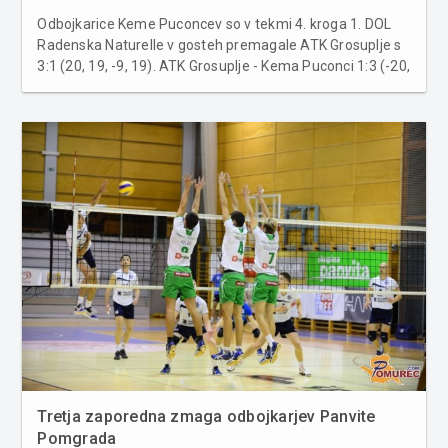
Odbojkarice Keme Puconcev so v tekmi 4. kroga 1. DOL
Radenska Naturelle v gosteh premagale ATK Grosuplje s
3:1 (20, 19, -9, 19). ATK Grosuplje - Kema Puconci 1:3 (-20,
-19, 9, -19) ATK Grosuplje: Sirk 14, Ahlin, Duvnjak, Potokar
7, Premože 7, Verbole 12, Setl, Janežič, Crnjac 6, Mehle
9,...
Tretja zaporedna zmaga odbojkarjev Panvite
Pomgrada