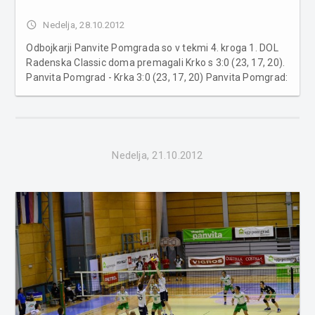
access_time
Nedelja, 28.10.2012
Odbojkarji Panvite Pomgrada so v tekmi 4. kroga 1. DOL
Radenska Classic doma premagali Krko s 3:0 (23, 17, 20).
Panvita Pomgrad - Krka 3:0 (23, 17, 20) Panvita Pomgrad:
Ajlec 5, Vogrinčič, Pavlovič, Mijalković 14, Čolović 4, Flisar
9, Topovšek, Koncilja 10, Tot 15, Grabar, Drvarič, Pe...
Nedelja, 21.10.2012