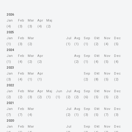
kar s 3:0. Prekmursko-primorski derbi so presenetljivo, a
zasluženo, po...
2026
Jan
Feb
Mar
Apr
Maj
(4)
(3)
(3)
(4)
(2)
2025
Jan
Feb
Mar
Jul
Avg
Sep
Okt
Nov
Dec
(1)
(3)
(2)
(1)
(1)
(1)
(2)
(4)
(5)
2024
Jan
Feb
Mar
Apr
Avg
Sep
Okt
Nov
Dec
(1)
(4)
(2)
(2)
(2)
(1)
(4)
(5)
(4)
2023
Jan
Feb
Mar
Apr
Sep
Okt
Nov
Dec
(3)
(4)
(1)
(1)
(2)
(8)
(5)
(2)
2022
Jan
Feb
Mar
Apr
Maj
Jun
Jul
Avg
Sep
Okt
Nov
Dec
(2)
(2)
(3)
(2)
(1)
(1)
(2)
(2)
(6)
(5)
(5)
(2)
2021
Jan
Feb
Mar
Jul
Avg
Sep
Okt
Nov
Dec
(7)
(7)
(4)
(2)
(1)
(3)
(5)
(7)
(3)
2020
Jan
Feb
Mar
Jul
Sep
Okt
Nov
Dec