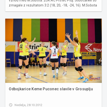
vzhod med M.Sobota: ŽOK AC Prstec Ptuj. Sobočanke so
zmagale z rezultatom 3:2 (18, 20, -18, -24, 16). M.Sobota
: ŽOK AC Prstec Ptuj 3:2 (25:18, 25:20, 18:25,24:26,
18:16) Več fotografij v spodnji galeriji ......
Odbojkarice Keme Puconec slavile v Grosuplju
access_time
Nedelja, 28.10.2012