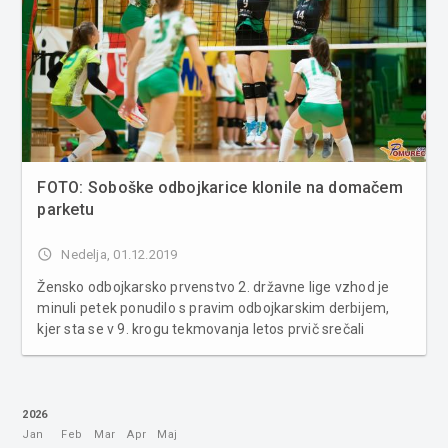
FOTO: Soboške odbojkarice klonile na domačem
parketu
access_time
Nedelja, 01.12.2019
Žensko odbojkarsko prvenstvo 2. državne lige vzhod je
minuli petek ponudilo s pravim odbojkarskim derbijem,
kjer sta se v 9. krogu tekmovanja letos prvič srečali
domača murskosoboška ekipa in ekipa Braslovč. ŽOK
Sobota 2:3 Braslovče (17:25, 25:13, 22:25, 25:14, 11:15)
Sobočan...
2026
Jan
Feb
Mar
Apr
Maj