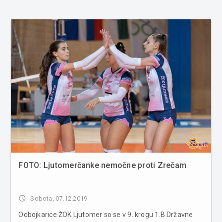
FOTO: Ljutomerčanke nemočne proti Zrečam
access_time
Sobota, 07.12.2019
Odbojkarice ŽOK Ljutomer so se v 9. krogu 1.B Državne