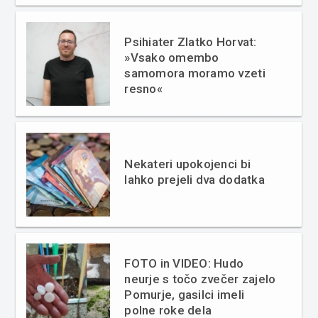
Psihiater Zlatko Horvat:
»Vsako omembo
samomora moramo vzeti
resno«
Nekateri upokojenci bi
lahko prejeli dva dodatka
FOTO in VIDEO: Hudo
neurje s točo zvečer zajelo
Pomurje, gasilci imeli
polne roke dela