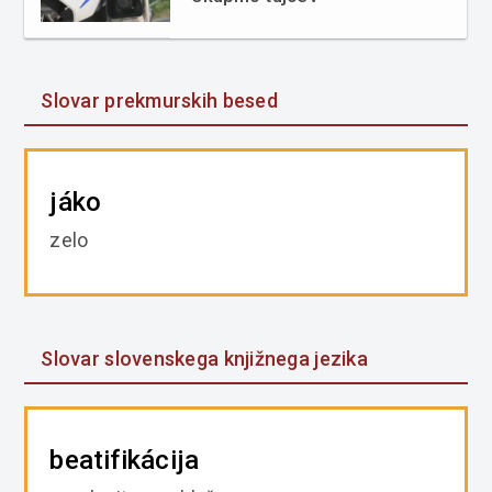
Slovar prekmurskih besed
jáko
zelo
Slovar slovenskega knjižnega jezika
beatifikácija