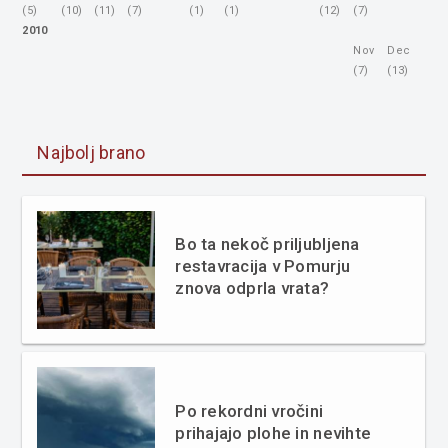
(5)
(10)
(11)
(7)
(1)
(1)
(12)
(7)
2010
Nov
Dec
(7)
(13)
Najbolj brano
Bo ta nekoč priljubljena
restavracija v Pomurju
znova odprla vrata?
Po rekordni vročini
prihajajo plohe in nevihte