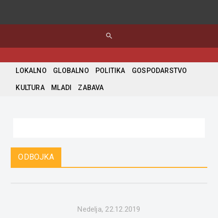
search
LOKALNO
GLOBALNO
POLITIKA
GOSPODARSTVO
KULTURA
MLADI
ZABAVA
ODBOJKA
Nedelja, 22.12.2019