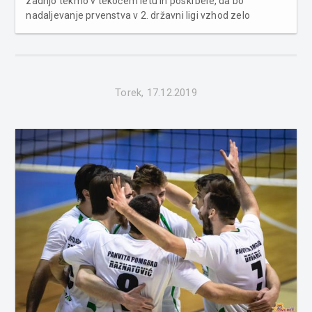
zadnjo tekmo v tekočem letu in poskrbele, da bo
nadaljevanje prvenstva v 2. državni ligi vzhod zelo
zanimivo. ŽOK SOBOTA 2:3 TURBINA(17:25, 25:19,
17:25, 25:19, 13:15) Minuli petek je bil v dvorani OŠ II v
Murski Soboti odigran �...
Torek, 17.12.2019