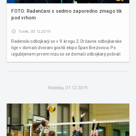
FOTO: Radenčani s sedmo zaporedno zmago tik
pod vrhom
access_time
Torek, 03.12.2019
Radenski odbojkarji so v 9. krogu 2. Državne odbojkarske
lige v domači dvorani gostili ekipo Špan Brezovica. Po
izgubljenem prvem nizu so se domači odbojkarji pobrali
in se veselili že sedme zaporedne zmage, s čimer le za
eno zmago zaostajajo za vodilno ekipo PRO Volleya.
Radenci 3:1 Šp...
Nedelja, 01.12.2019