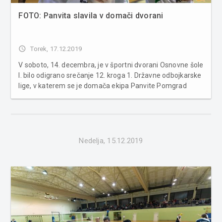
FOTO: Panvita slavila v domači dvorani
access_time
Torek, 17.12.2019
V soboto, 14. decembra, je v športni dvorani Osnovne šole
I. bilo odigrano srečanje 12. kroga 1. Državne odbojkarske
lige, v katerem se je domača ekipa Panvite Pomgrad
pomerila z ekipo iz Šoštanja. Slednji so morali priznati
premoč domačinom, ki so po le dobri uri igre slavili s
končnih...
Nedelja, 15.12.2019