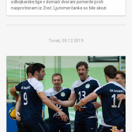
odbojkarske lige v domači dvorani pomerile proti
nasprotnicam iz Zreč. Ljutomerčanke so bile skozi
celotno srečanje v podrejenem položaju in doživele svoj
peti poraz v sezoni. ŽOK Ljutomer 0:3 Weiler Volley
Zreče(14:25, 15:25, 9...
Torek, 03.12.2019