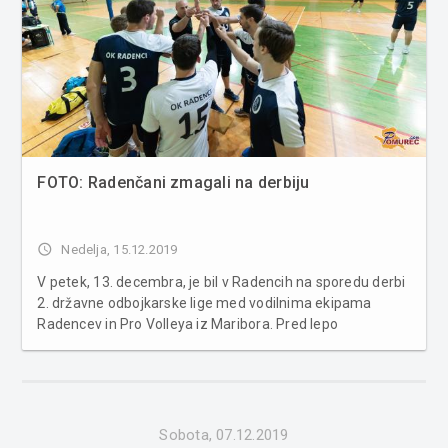
FOTO: Radenčani zmagali na derbiju
access_time
Nedelja, 15.12.2019
V petek, 13. decembra, je bil v Radencih na sporedu derbi
2. državne odbojkarske lige med vodilnima ekipama
Radencev in Pro Volleya iz Maribora. Pred lepo
zapolnjenimi tribunami so domači odbojkarji prikazali
odlično igro in zmagali s 3:1, s čimer so se utrdili na
prvem mestu prvenstvene lest...
Sobota, 07.12.2019