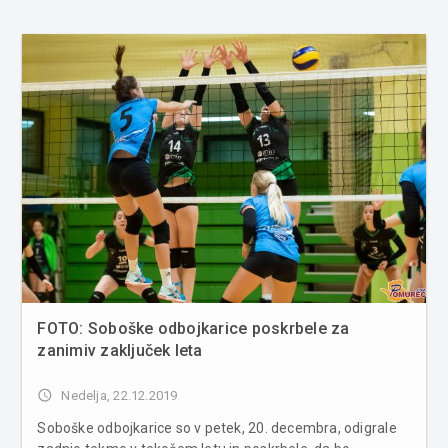
FOTO: Soboške odbojkarice poskrbele za
zanimiv zaključek leta
access_time
Nedelja, 22.12.2019
Soboške odbojkarice so v petek, 20. decembra, odigrale