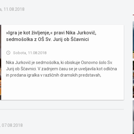
, 11.08.2018
»Igra je kot življenje,« pravi Nika Jurkovič,
sedmošolka z OŠ Sv. Jurij ob Ščavnici
access_time
Sobota, 11.08.2018
Nika Jurkovič je sedmošolka, ki obiskuje Osnovno šolo Sv.
Jurij ob Ščavnici. V zadnjem času se je uveljavila kot odlična
in predana igralka v različnih dramskih predstavah,
muzikalu ter v raznih deklamatorskih in recitatorskih
nastopih. Je perfekcionistka, ki se na vse svoje vloge
priprav...
, 07.08.2018