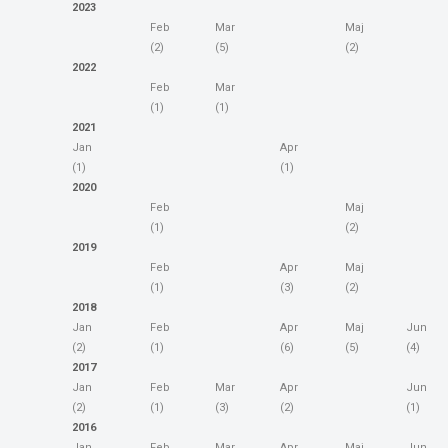
2023
Feb
Mar
Maj
(2)
(5)
(2)
2022
Feb
Mar
(1)
(1)
2021
Jan
Apr
(1)
(1)
2020
Feb
Maj
(1)
(2)
2019
Feb
Apr
Maj
(1)
(3)
(2)
2018
Jan
Feb
Apr
Maj
Jun
(2)
(1)
(6)
(5)
(4)
2017
Jan
Feb
Mar
Apr
Jun
(2)
(1)
(3)
(2)
(1)
2016
Jan
Feb
Mar
Apr
Maj
Jun