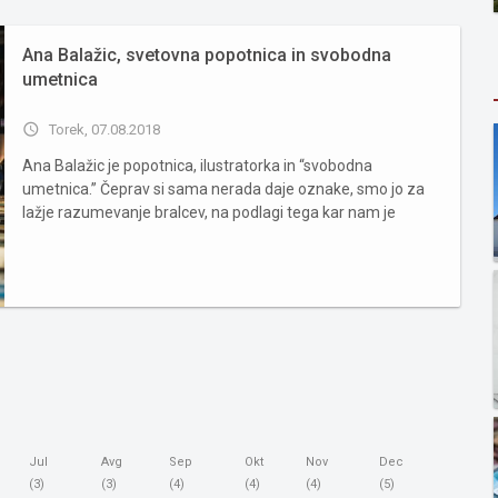
Ana Balažic, svetovna popotnica in svobodna
umetnica
access_time
Torek, 07.08.2018
Ana Balažic je popotnica, ilustratorka in “svobodna
umetnica.” Čeprav si sama nerada daje oznake, smo jo za
lažje razumevanje bralcev, na podlagi tega kar nam je
povedala, označili mi. Ana je stara 22 let in prihaja iz
Prekmurja. Po srednji šoli se je začela zavedati, da ne želi
sle...
Jul
Avg
Sep
Okt
Nov
Dec
(3)
(3)
(4)
(4)
(4)
(5)