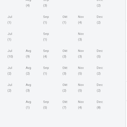
(4)
(3)
(2)
Jul
Sep
Okt
Nov
Dec
(1)
(1)
(1)
(4)
(2)
Jul
Sep
Nov
(1)
(1)
(3)
Jul
Avg
Sep
Okt
Nov
Dec
(10)
(9)
(4)
(3)
(3)
(5)
Jul
Avg
Sep
Okt
Nov
Dec
(2)
(2)
(1)
(3)
(5)
(2)
Jul
Avg
Okt
Nov
Dec
(2)
(3)
(2)
(5)
(2)
Avg
Sep
Okt
Nov
Dec
(1)
(5)
(7)
(4)
(8)