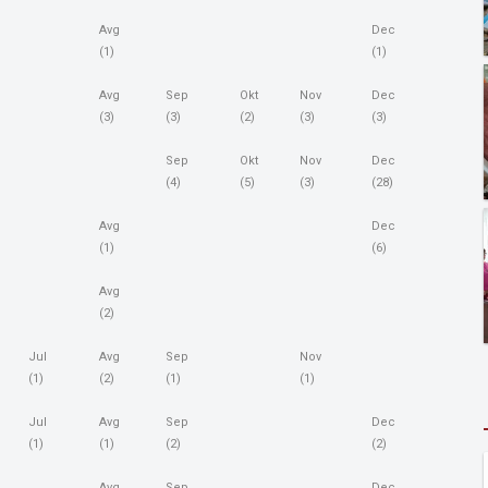
Avg
Dec
(1)
(1)
Avg
Sep
Okt
Nov
Dec
(3)
(3)
(2)
(3)
(3)
Sep
Okt
Nov
Dec
(4)
(5)
(3)
(28)
Avg
Dec
(1)
(6)
Avg
(2)
Jul
Avg
Sep
Nov
(1)
(2)
(1)
(1)
Jul
Avg
Sep
Dec
(1)
(1)
(2)
(2)
Avg
Sep
Dec