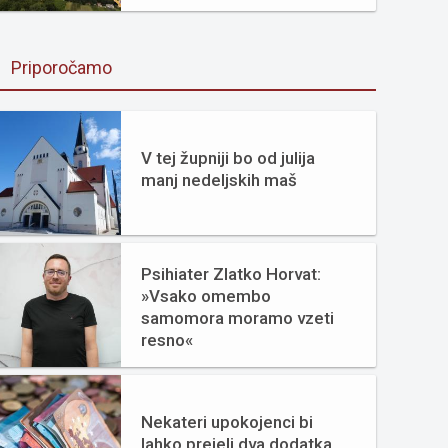
Priporočamo
V tej župniji bo od julija
manj nedeljskih maš
Psihiater Zlatko Horvat:
»Vsako omembo
samomora moramo vzeti
resno«
Nekateri upokojenci bi
lahko prejeli dva dodatka