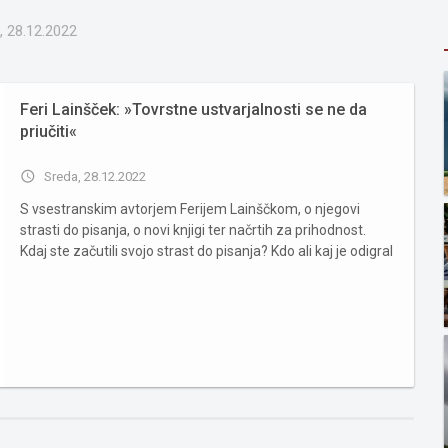
, 28.12.2022
Feri Lainšček: »Tovrstne ustvarjalnosti se ne da
priučiti«
access_time
Sreda, 28.12.2022
S vsestranskim avtorjem Ferijem Lainščkom, o njegovi
strasti do pisanja, o novi knjigi ter načrtih za prihodnost.
Kdaj ste začutili svojo strast do pisanja? Kdo ali kaj je odigral
pomembno vlogo v vaših mladostniških letih, da ste se
odločili za takšno karierno pot? Pisal sem že v ...