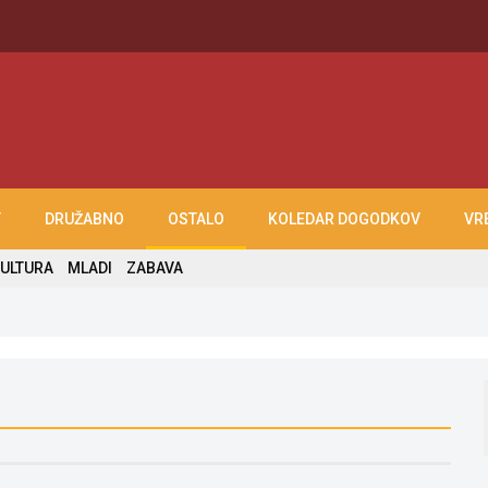
T
DRUŽABNO
OSTALO
KOLEDAR DOGODKOV
VR
ULTURA
MLADI
ZABAVA