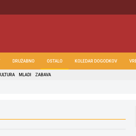
T
DRUŽABNO
OSTALO
KOLEDAR DOGODKOV
VR
ULTURA
MLADI
ZABAVA