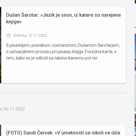
Dušan Šarotar: »Jezik je snov, iz katere so narejene
knjige«
access_time
Sobota, 12.11.2022
S pisateljem, pesnikom, scenaristom, Dušanom Šarotarjem,
o ustvarjalnem procesu pri pisanju knjige Zvezdna karta, o
tem, kako se je odločil za takšno karierno pot ter
navdušenosti nad fotografijo. Nam lahko zaupate, kakšen je
bil ustvarjalni proces pri pisanju vaše knjige Zvezdna
karta?...
a, 06.11.2022
(FOTO) Sandi Červek: »V umetnosti se nikoli ne išče