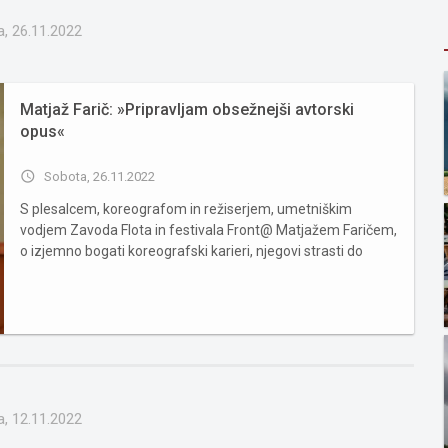
, 26.11.2022
Matjaž Farič: »Pripravljam obsežnejši avtorski
opus«
access_time
Sobota, 26.11.2022
S plesalcem, koreografom in režiserjem, umetniškim
vodjem Zavoda Flota in festivala Front@ Matjažem Faričem,
o izjemno bogati koreografski karieri, njegovi strasti do
plesa in načrtih za prihodnost. Kdaj ste začutili svojo strast
do plesa? Kdo ali kaj je odigral pomembno vlogo v vaših m...
, 12.11.2022