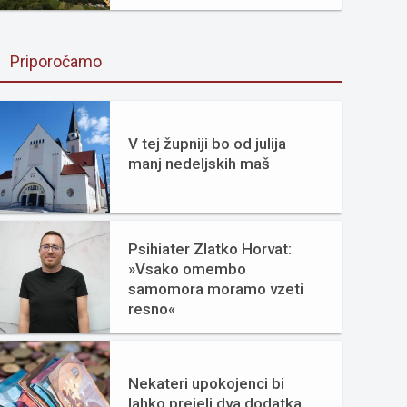
Priporočamo
V tej župniji bo od julija
manj nedeljskih maš
Psihiater Zlatko Horvat:
»Vsako omembo
samomora moramo vzeti
resno«
Nekateri upokojenci bi
lahko prejeli dva dodatka