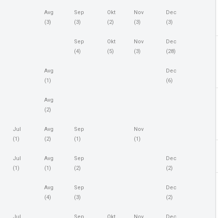
Avg
Sep
Okt
Nov
Dec
(3)
(3)
(2)
(3)
(3)
Sep
Okt
Nov
Dec
(4)
(5)
(3)
(28)
Avg
Dec
(1)
(6)
Avg
(2)
Jul
Avg
Sep
Nov
(1)
(2)
(1)
(1)
Jul
Avg
Sep
Dec
(1)
(1)
(2)
(2)
Avg
Sep
Dec
(4)
(3)
(2)
Jul
Sep
Okt
Nov
Dec