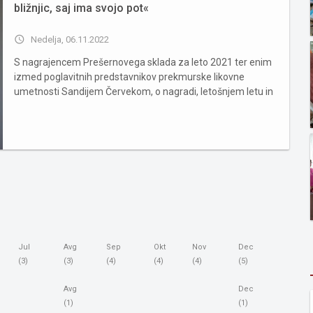
bližnjic, saj ima svojo pot«
access_time
Nedelja, 06.11.2022
S nagrajencem Prešernovega sklada za leto 2021 ter enim
izmed poglavitnih predstavnikov prekmurske likovne
umetnosti Sandijem Červekom, o nagradi, letošnjem letu in
načrtih za prihodnost. Kakšno je leto 2022 za Vas? Kaj Vam
je najbolj ostalo v spominu? Moram povedati, da so bila
zadnja l...
Jul
Avg
Sep
Okt
Nov
Dec
(3)
(3)
(4)
(4)
(4)
(5)
Avg
Dec
(1)
(1)