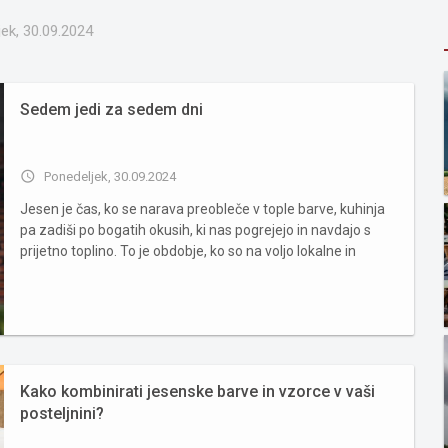
ek, 30.09.2024
Sedem jedi za sedem dni
access_time
Ponedeljek, 30.09.2024
Jesen je čas, ko se narava preobleče v tople barve, kuhinja
pa zadiši po bogatih okusih, ki nas pogrejejo in navdajo s
prijetno toplino. To je obdobje, ko so na voljo lokalne in
sezonske sestavine, kot so buče, kostanj, gobe, jabolka,
hruške, zelje in orehi. 1. Bučna juha s hrustljavimi ...
Kako kombinirati jesenske barve in vzorce v vaši
posteljnini?