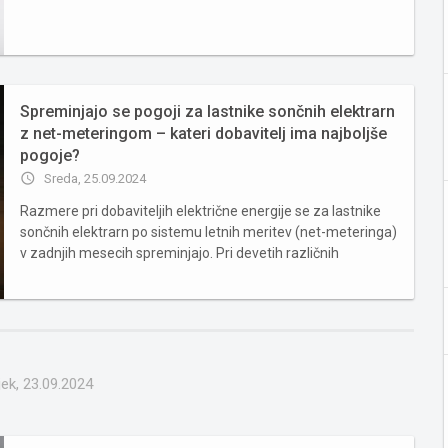
uspešno odstraniti. V nadaljevanju vam predstavljamo
nekaj...
Spreminjajo se pogoji za lastnike sončnih elektrarn
z net-meteringom – kateri dobavitelj ima najboljše
pogoje?
access_time
Sreda, 25.09.2024
Razmere pri dobaviteljih električne energije se za lastnike
sončnih elektrarn po sistemu letnih meritev (net-meteringa)
v zadnjih mesecih spreminjajo. Pri devetih različnih
ponudnikih smo zato preverili, pri katerem dobavitelju ima
lastnik sončne elektrarne še vedno najboljše pogoje, kaj po...
ek, 23.09.2024