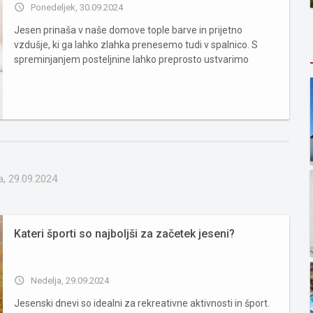
access_time
Ponedeljek, 30.09.2024
Jesen prinaša v naše domove tople barve in prijetno
vzdušje, ki ga lahko zlahka prenesemo tudi v spalnico. S
spreminjanjem posteljnine lahko preprosto ustvarimo
prostor, ki odraža sezonsko toplino in udobje. Ključno je
pravilno kombinirati jesenske barve, kot so topli odtenki
oranžne, rdeč...
a, 29.09.2024
Kateri športi so najboljši za začetek jeseni?
access_time
Nedelja, 29.09.2024
Jesenski dnevi so idealni za rekreativne aktivnosti in šport.