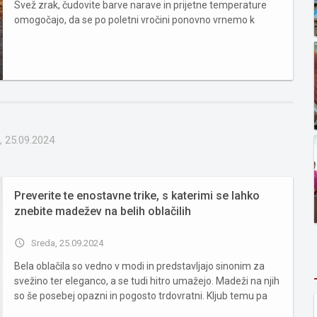
Svež zrak, čudovite barve narave in prijetne temperature
omogočajo, da se po poletni vročini ponovno vrnemo k
telesni dejavnosti. V tem času imamo na voljo široko paleto
športov, ki jih lahko izvajamo v naravi ali v športni...
, 25.09.2024
Preverite te enostavne trike, s katerimi se lahko
znebite madežev na belih oblačilih
access_time
Sreda, 25.09.2024
Bela oblačila so vedno v modi in predstavljajo sinonim za
svežino ter eleganco, a se tudi hitro umažejo. Madeži na njih
so še posebej opazni in pogosto trdovratni. Kljub temu pa
obstaja kar nekaj enostavnih domačih trikov, kako jih