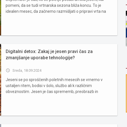
pomeni, da se tudi vrtnarska sezona bliža koncu. To je
idealen mesec, da začnemo razmišljati o pripravi vrta na
prihajajoče hladnejše mesece. S pravilnimi ukrepi lahko
zaščitimo rastline, izboljšamo kakovost zemlje in
poskrbimo...
Digitalni detox: Zakaj je jesen pravi čas za
zmanjšanje uporabe tehnologije?
access_time
Sreda, 18.09.2024
Jeseni se po sproščenih poletnih mesecih se vrnemo v
ustaljen ritem, bodisi v šolo, službo ali k različnim
obveznostim. Jesen je čas sprememb, preobrazb in
priložnost za sveže začetke. Hkrati pa je tudi popoln
trenutek za digitalni detox – zmanjšanje uporabe
tehnologije, ki je v sodob...