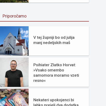
Priporočamo
V tej župniji bo od julija
manj nedeljskih maš
Psihiater Zlatko Horvat:
»Vsako omembo
samomora moramo vzeti
resno«
Nekateri upokojenci bi
lahko prejeli dva dodatka