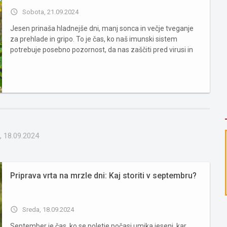
access_time
Sobota, 21.09.2024
Jesen prinaša hladnejše dni, manj sonca in večje tveganje
za prehlade in gripo. To je čas, ko naš imunski sistem
potrebuje posebno pozornost, da nas zaščiti pred virusi in
bakterijami. Na srečo obstajajo preprosti in naravni načini za
krepitev imunskega sistema, ki lahko pomagajo zmanjš...
, 18.09.2024
Priprava vrta na mrzle dni: Kaj storiti v septembru?
access_time
Sreda, 18.09.2024
September je čas, ko se poletje počasi umika jeseni, kar