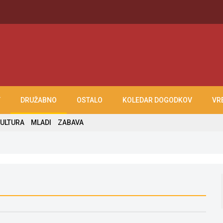
T
DRUŽABNO
OSTALO
KOLEDAR DOGODKOV
VR
ULTURA
MLADI
ZABAVA