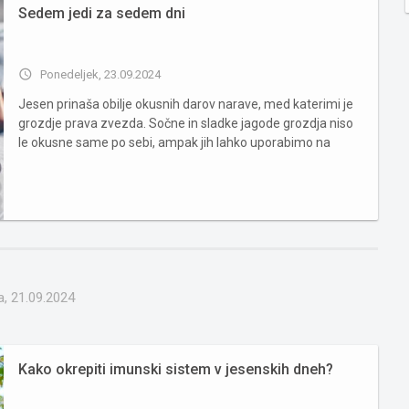
Sedem jedi za sedem dni
access_time
Ponedeljek, 23.09.2024
Jesen prinaša obilje okusnih darov narave, med katerimi je
grozdje prava zvezda. Sočne in sladke jagode grozdja niso
le okusne same po sebi, ampak jih lahko uporabimo na
različne načine – od preprostih prigrizkov do bogatih jedi in
osvežujočih sladic. Grozdje je polno vitaminov in antioks...
, 21.09.2024
Kako okrepiti imunski sistem v jesenskih dneh?